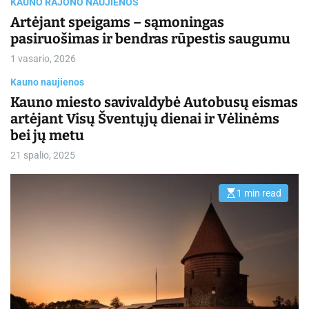
KAUNO RAJONO NAUJIENOS
Artėjant speigams – sąmoningas
pasiruošimas ir bendras rūpestis saugumu
1 vasario, 2026
Kauno naujienos
Kauno miesto savivaldybė Autobusų eismas
artėjant Visų Šventųjų dienai ir Vėlinėms
bei jų metu
21 spalio, 2025
1 min read
E
s
t
i
m
a
t
e
d
r
e
a