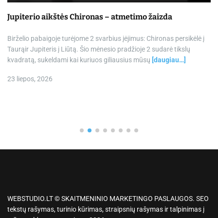
Jupiterio aikštės Chironas – atmetimo žaizda
Birželio pabaigoje turėjome 2 svarbius įėjimus: Chironas persikėlė į
Taurąir Jupiteris į Liūtą. Šio mėnesio pradžioje 2 sudarė tikslų
kvadratą, sukeldami kai kuriuos giliausius mūsų
[daugiau…]
23 liepos, 2026
WEBSTUDIO.LT © SKAITMENINIO MARKETINGO PASLAUGOS. SEO
tekstų rašymas, turinio kūrimas, straipsnių rašymas ir talpinimas į