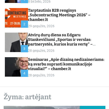
8 birželio, 2026
d
e
Tarptautinis B2B renginys
„Subcontracting Meetings 2026“ –
chamber.lt
2
29 gegužės, 2026
Atvirų durų diena su Edgaru
Stankevičiumi „Sportas ir verslas:
partnerystės, kurios kuria vertę“ –
chamber.lt
3
28 gegužės, 2026
Seminaras „Apie dizainą nedizaineriams:
ką svarbu suprasti komunikacijoje
vizualiai?“ – chamber.lt
4
28 gegužės, 2026
Žyma:
artėjant