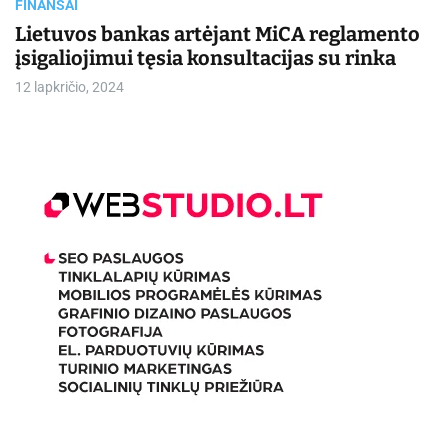
FINANSAI
m
e
Lietuvos bankas artėjant MiCA reglamento
įsigaliojimui tęsia konsultacijas su rinka
12 lapkričio, 2024