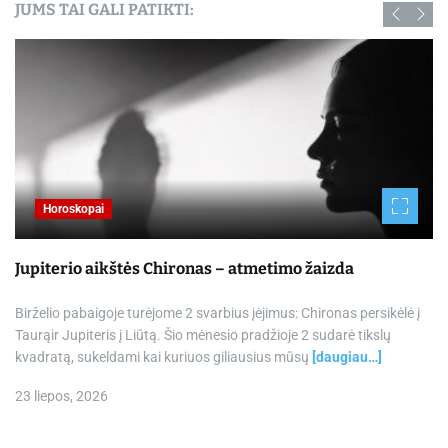
JUMS TAI GALI PATIKTI:
Horoskopai
Jupiterio aikštės Chironas – atmetimo žaizda
Birželio pabaigoje turėjome 2 svarbius įėjimus: Chironas persikėlė į
Taurąir Jupiteris į Liūtą. Šio mėnesio pradžioje 2 sudarė tikslų
kvadratą, sukeldami kai kuriuos giliausius mūsų
[daugiau…]
23 liepos, 2026