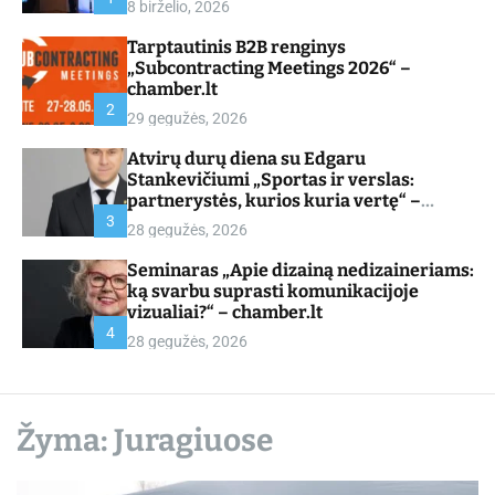
8 birželio, 2026
d
e
Tarptautinis B2B renginys
„Subcontracting Meetings 2026“ –
chamber.lt
2
29 gegužės, 2026
Atvirų durų diena su Edgaru
Stankevičiumi „Sportas ir verslas:
partnerystės, kurios kuria vertę“ –
chamber.lt
3
28 gegužės, 2026
Seminaras „Apie dizainą nedizaineriams:
ką svarbu suprasti komunikacijoje
vizualiai?“ – chamber.lt
4
28 gegužės, 2026
Žyma:
Juragiuose