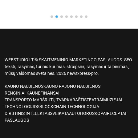
WEBSTUDIO.LT © SKAITMENINIO MARKETINGO PASLAUGOS. SEO
tekstų rašymas, turinio kūrimas, straipsnių rašymas ir talpinimas į
mūsų valdomas svetaines. 2026 newsxpress-pro.
KAUNO NAUJIENOS
KAUNO RAJONO NAUJIENOS
RENGINIAI KAUNE
FINANSAI
TRANSPORTO MARŠRUTŲ TVARKARAŠTIS
TEATRAI
MUZIEJAI
TECHNOLOGIJOS
BLOCKCHAIN TECHNOLOGIJA
DIRBTINIS INTELEKTAS
SVEIKATA
AUTO
HOROSKOPAI
RECEPTAI
PASLAUGOS