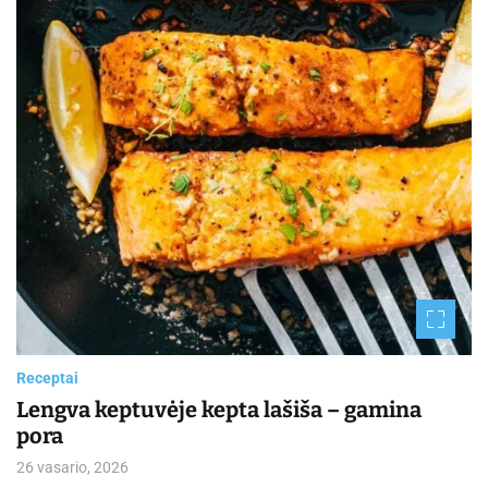
d
t
i
m
e
Receptai
Lengva keptuvėje kepta lašiša – gamina
pora
26 vasario, 2026