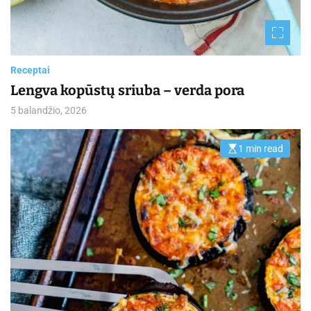
Receptai
Lengva kopūstų sriuba – verda pora
5 balandžio, 2026
1 min read
E
s
t
i
m
a
t
e
d
r
e
a
d
t
i
m
e