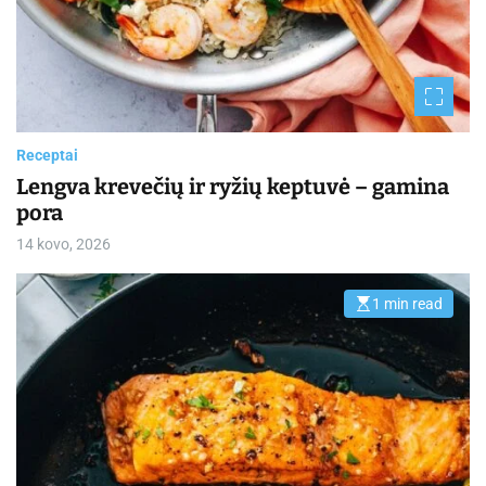
Receptai
Lengva krevečių ir ryžių keptuvė – gamina
pora
14 kovo, 2026
1 min read
E
s
t
i
m
a
t
e
d
r
e
a