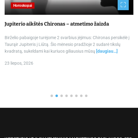
Horoskopai
Jupiterio aikštės Chironas – atmetimo žaizda
Birželio pabaigoje turėjome 2 svarbius įėjimus: Chironas persikėlė į
Taurąir Jupiteris į Liūtą. Šio mėnesio pradžioje 2 sudarė tikslų
kvadratą, sukeldami kai kuriuos giliausius mūsų
[daugiau…]
23 liepos, 2026