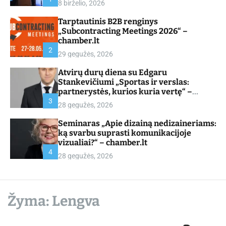
8 birželio, 2026
d
e
Tarptautinis B2B renginys
„Subcontracting Meetings 2026“ –
chamber.lt
2
29 gegužės, 2026
Atvirų durų diena su Edgaru
Stankevičiumi „Sportas ir verslas:
partnerystės, kurios kuria vertę“ –
chamber.lt
3
28 gegužės, 2026
Seminaras „Apie dizainą nedizaineriams:
ką svarbu suprasti komunikacijoje
vizualiai?“ – chamber.lt
4
28 gegužės, 2026
Žyma:
Lengva