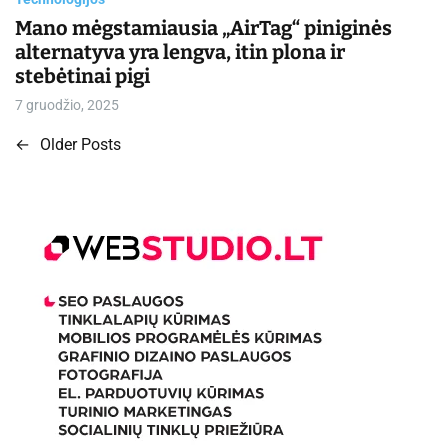
Mano mėgstamiausia „AirTag“ piniginės
alternatyva yra lengva, itin plona ir
stebėtinai pigi
7 gruodžio, 2025
←
Older Posts
N
a
v
i
g
a
c
i