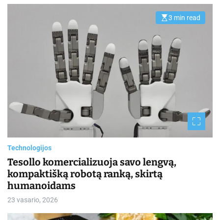
3 min read
E
s
t
i
m
a
t
e
d
r
e
a
d
t
i
m
e
Technologijos
Tesollo komercializuoja savo lengvą,
kompaktišką robotą ranką, skirtą
humanoidams
23 vasario, 2026