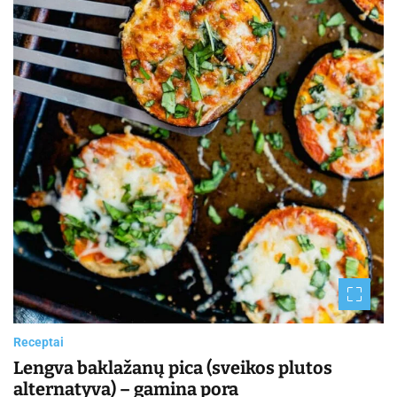
Receptai
Lengva baklažanų pica (sveikos plutos
alternatyva) – gamina pora