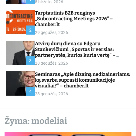
8 birželio, 2026
d
e
Tarptautinis B2B renginys
„Subcontracting Meetings 2026“ –
chamber.lt
2
29 gegužės, 2026
Atvirų durų diena su Edgaru
Stankevičiumi „Sportas ir verslas:
partnerystės, kurios kuria vertę“ –
chamber.lt
3
28 gegužės, 2026
Seminaras „Apie dizainą nedizaineriams:
ką svarbu suprasti komunikacijoje
vizualiai?“ – chamber.lt
4
28 gegužės, 2026
Žyma:
modeliai