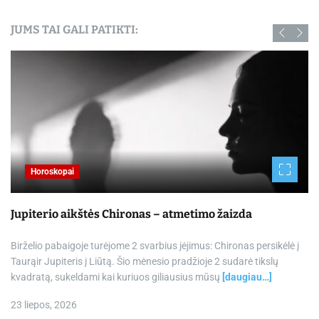
JUMS TAI GALI PATIKTI:
Horoskopai
Jupiterio aikštės Chironas – atmetimo žaizda
Birželio pabaigoje turėjome 2 svarbius įėjimus: Chironas persikėlė į
Taurąir Jupiteris į Liūtą. Šio mėnesio pradžioje 2 sudarė tikslų
kvadratą, sukeldami kai kuriuos giliausius mūsų
[daugiau…]
23 liepos, 2026