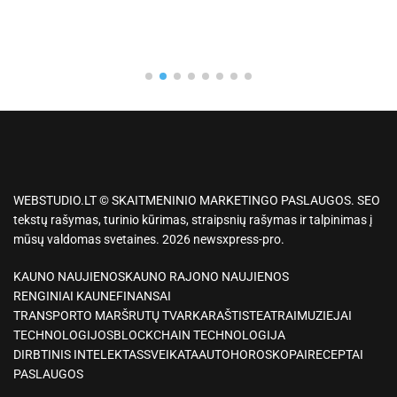
WEBSTUDIO.LT © SKAITMENINIO MARKETINGO PASLAUGOS. SEO
tekstų rašymas, turinio kūrimas, straipsnių rašymas ir talpinimas į
mūsų valdomas svetaines. 2026 newsxpress-pro.
KAUNO NAUJIENOS
KAUNO RAJONO NAUJIENOS
RENGINIAI KAUNE
FINANSAI
TRANSPORTO MARŠRUTŲ TVARKARAŠTIS
TEATRAI
MUZIEJAI
TECHNOLOGIJOS
BLOCKCHAIN TECHNOLOGIJA
DIRBTINIS INTELEKTAS
SVEIKATA
AUTO
HOROSKOPAI
RECEPTAI
PASLAUGOS