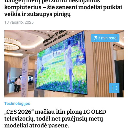
Daugelį metų peržiūriu nešiojamus
kompiuterius – šie senesni modeliai puikiai
veikia ir sutaupys pinigų
13 vasario, 2026
3 min read
E
s
t
i
m
a
t
e
d
r
e
a
d
t
i
m
Technologijos
e
„CES 2026“ mačiau itin ploną LG OLED
televizorių, todėl net praėjusių metų
modeliai atrodė pasenę.