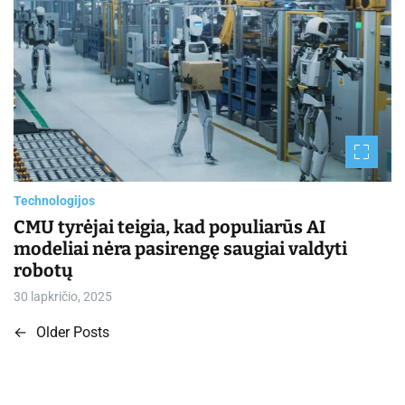
i
m
a
t
e
d
r
e
a
d
t
i
m
e
Technologijos
CMU tyrėjai teigia, kad populiarūs AI
modeliai nėra pasirengę saugiai valdyti
robotų
30 lapkričio, 2025
←
Older Posts
N
a