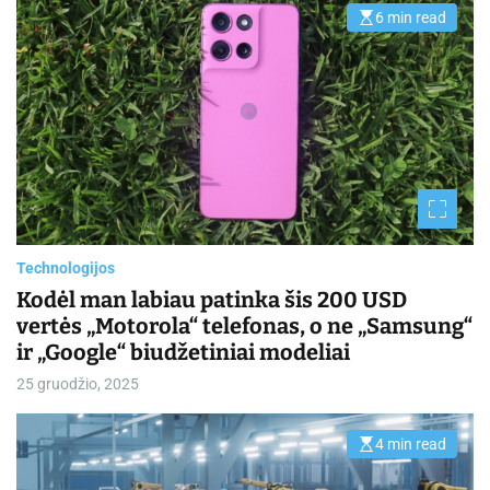
6 min read
E
s
t
i
m
a
t
e
d
r
e
a
d
t
i
m
Technologijos
e
Kodėl man labiau patinka šis 200 USD
vertės „Motorola“ telefonas, o ne „Samsung“
ir „Google“ biudžetiniai modeliai
25 gruodžio, 2025
4 min read
E
s
t