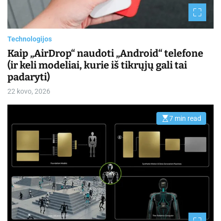
a
d
t
i
m
Technologijos
e
Kaip „AirDrop“ naudoti „Android“ telefone
(ir keli modeliai, kurie iš tikrųjų gali tai
padaryti)
22 kovo, 2026
7 min read
E
s
t
i
m
a
t
e
d
r
e
a
d
t
i