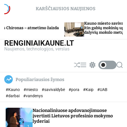
S
KARŠČIAUSIOS NAUJIENOS
k
i
p
Kauno miesto savivaldybė Tarpdisciplini
metimo žaizda
t
itin gabių mokinių ugdymo programos
dalyvių mokslo metų baigimo šventė
o
c
RENGINIAIKAUNE.LT
o
Naujienos, technologijos, verslas
n
t
e
S
M
S
S
n
h
e
w
e
u
n
i
a
t
Populiariausios žymos
ff
u
t
r
l
c
c
#Kauno
#miesto
#savivaldybė
#pora
#Kaip
#UAB
e
h
h
c
#darbai
#vandenys
o
l
Nacionaliniuose apdovanojimuose
o
r
įvertinti Lietuvos profesinio mokymo
m
lyderiai
o
1