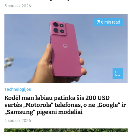
5 sausio, 2026
6 min read
E
s
t
i
m
a
t
e
d
r
e
a
d
t
i
m
Technologijos
e
Kodėl man labiau patinka šis 200 USD
vertės „Motorola“ telefonas, o ne „Google“ ir
„Samsung“ pigesni modeliai
4 sausio, 2026