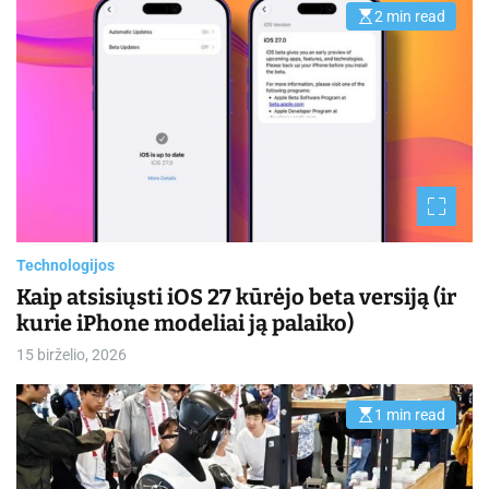
2 min read
E
s
t
i
m
a
t
e
d
r
e
a
d
t
i
m
Technologijos
e
Kaip atsisiųsti iOS 27 kūrėjo beta versiją (ir
kurie iPhone modeliai ją palaiko)
15 birželio, 2026
1 min read
E
s
t
i
m