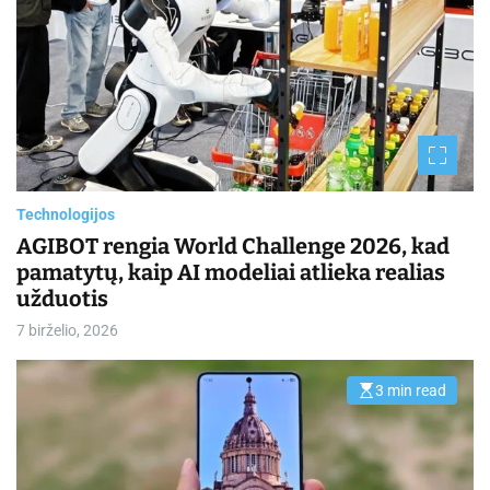
a
t
e
d
r
e
a
d
t
i
m
e
Technologijos
AGIBOT rengia World Challenge 2026, kad
pamatytų, kaip AI modeliai atlieka realias
užduotis
7 birželio, 2026
3 min read
E
s
t
i
m
a
t