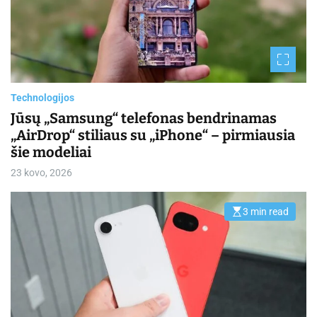
e
d
r
e
a
d
t
i
m
Technologijos
e
Jūsų „Samsung“ telefonas bendrinamas
„AirDrop“ stiliaus su „iPhone“ – pirmiausia
šie modeliai
23 kovo, 2026
3 min read
E
s
t
i
m
a
t
e
d
r
e