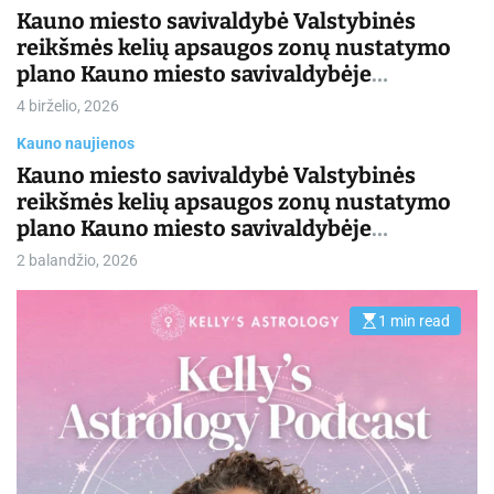
Kauno miesto savivaldybė Valstybinės
reikšmės kelių apsaugos zonų nustatymo
plano Kauno miesto savivaldybėje
Korektūra 2026 m.
4 birželio, 2026
Kauno naujienos
Kauno miesto savivaldybė Valstybinės
reikšmės kelių apsaugos zonų nustatymo
plano Kauno miesto savivaldybėje
korektūra 2026 m.
2 balandžio, 2026
1 min read
E
s
t
i
m
a
t
e
d
r
e