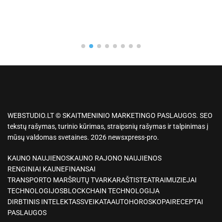
WEBSTUDIO.LT © SKAITMENINIO MARKETINGO PASLAUGOS. SEO
tekstų rašymas, turinio kūrimas, straipsnių rašymas ir talpinimas į
mūsų valdomas svetaines. 2026 newsxpress-pro.
KAUNO NAUJIENOS
KAUNO RAJONO NAUJIENOS
RENGINIAI KAUNE
FINANSAI
TRANSPORTO MARŠRUTŲ TVARKARAŠTIS
TEATRAI
MUZIEJAI
TECHNOLOGIJOS
BLOCKCHAIN TECHNOLOGIJA
DIRBTINIS INTELEKTAS
SVEIKATA
AUTO
HOROSKOPAI
RECEPTAI
PASLAUGOS