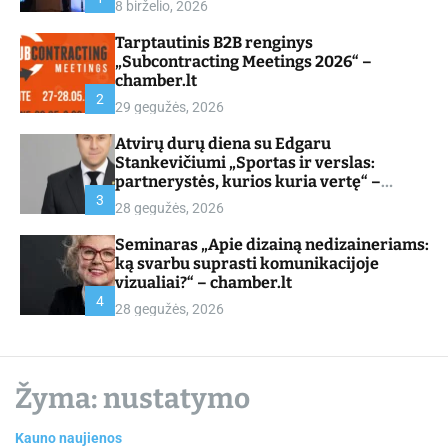
8 birželio, 2026
d
e
Tarptautinis B2B renginys
„Subcontracting Meetings 2026“ –
chamber.lt
2
29 gegužės, 2026
Atvirų durų diena su Edgaru
Stankevičiumi „Sportas ir verslas:
partnerystės, kurios kuria vertę“ –
chamber.lt
3
28 gegužės, 2026
Seminaras „Apie dizainą nedizaineriams:
ką svarbu suprasti komunikacijoje
vizualiai?“ – chamber.lt
4
28 gegužės, 2026
Žyma:
nustatymo
Kauno naujienos