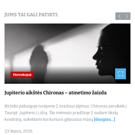
JUMS TAI GALI PATIKTI:
Horoskopai
Jupiterio aikštės Chironas – atmetimo žaizda
Birželio pabaigoje turėjome 2 svarbius įėjimus: Chironas persikėlė į
Taurąir Jupiteris į Liūtą. Šio mėnesio pradžioje 2 sudarė tikslų
kvadratą, sukeldami kai kuriuos giliausius mūsų
[daugiau…]
23 liepos, 2026