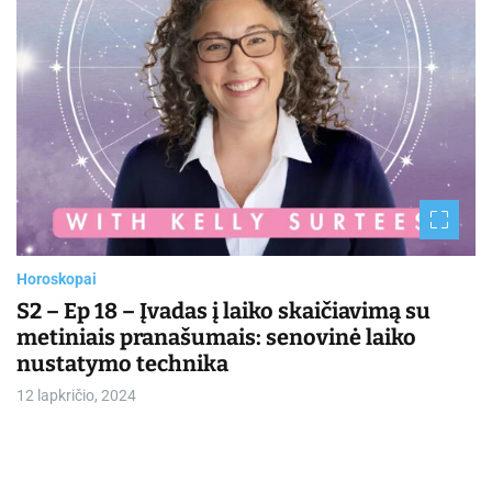
a
d
t
i
m
e
Horoskopai
S2 – Ep 18 – Įvadas į laiko skaičiavimą su
metiniais pranašumais: senovinė laiko
nustatymo technika
12 lapkričio, 2024