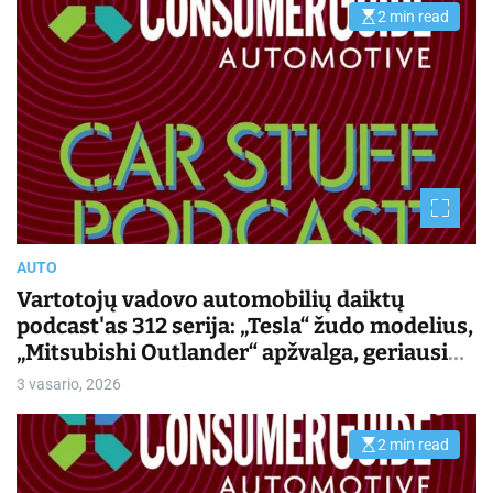
2 min read
E
s
t
i
m
a
t
e
d
r
e
a
d
t
i
m
AUTO
e
Vartotojų vadovo automobilių daiktų
podcast'as 312 serija: „Tesla“ žudo modelius,
„Mitsubishi Outlander“ apžvalga, geriausi
2026 m. automobiliai | Kasdienis važiavimas
3 vasario, 2026
2 min read
E
s
t