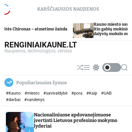
S
KARŠČIAUSIOS NAUJIENOS
k
i
p
Kauno miesto savivaldybė Tarpdiscip
– atmetimo žaizda
t
itin gabių mokinių ugdymo program
dalyvių mokslo metų baigimo šventė
o
c
RENGINIAIKAUNE.LT
o
Naujienos, technologijos, verslas
n
t
e
S
M
S
S
n
h
e
w
e
u
n
i
a
t
Populiariausios žymos
ff
u
t
r
l
c
c
#Kauno
#miesto
#savivaldybė
#pora
#Kaip
#UAB
e
h
h
c
#darbai
#vandenys
o
l
Nacionaliniuose apdovanojimuose
o
r
įvertinti Lietuvos profesinio mokymo
m
lyderiai
o
1