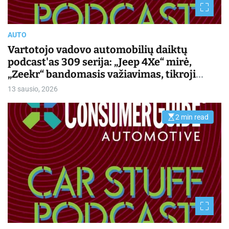
d
t
i
m
AUTO
e
Vartotojo vadovo automobilių daiktų
podcast'as 309 serija: „Jeep 4Xe“ mirė,
„Zeekr“ bandomasis važiavimas, tikroji
elektros tinklo problema | Kasdienis
13 sausio, 2026
važiavimas
2 min read
E
s
t
i
m
a
t
e
d
r
e
a
d
t
i
m