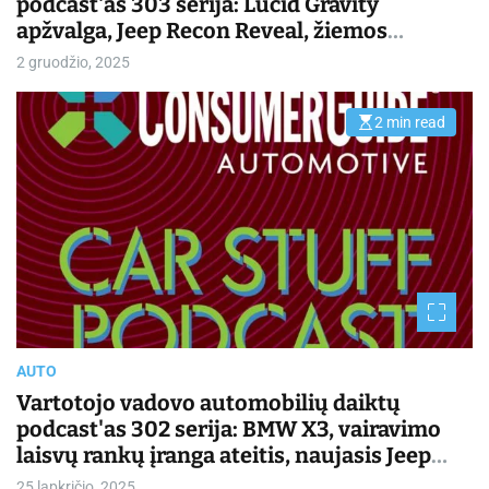
podcast'as 303 serija: Lucid Gravity
apžvalga, Jeep Recon Reveal, žiemos
vairavimas giliai | Kasdienis važiavimas
2 gruodžio, 2025
2 min read
E
s
t
i
m
a
t
e
d
r
e
a
d
t
i
m
AUTO
e
Vartotojo vadovo automobilių daiktų
podcast'as 302 serija: BMW X3, vairavimo
laisvų rankų įranga ateitis, naujasis Jeep
variklis | Kasdienis važiavimas
25 lapkričio, 2025