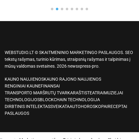
WEBSTUDIO.LT © SKAITMENINIO MARKETINGO PASLAUGOS. SEO
tekstų rašymas, turinio kūrimas, straipsnių rašymas ir talpinimas į
mūsų valdomas svetaines. 2026 newsxpress-pro.
KAUNO NAUJIENOS
KAUNO RAJONO NAUJIENOS
RENGINIAI KAUNE
FINANSAI
TRANSPORTO MARŠRUTŲ TVARKARAŠTIS
TEATRAI
MUZIEJAI
TECHNOLOGIJOS
BLOCKCHAIN TECHNOLOGIJA
DIRBTINIS INTELEKTAS
SVEIKATA
AUTO
HOROSKOPAI
RECEPTAI
PASLAUGOS