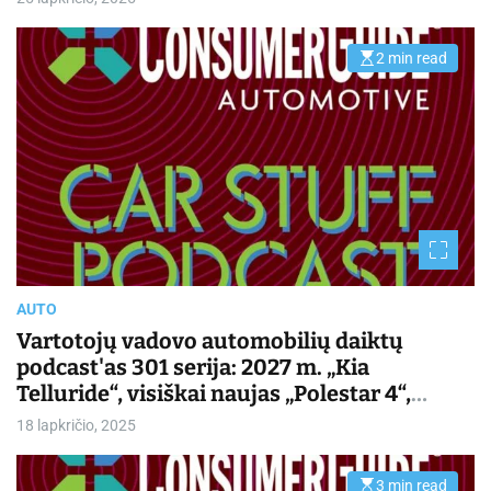
2 min read
E
s
t
i
m
a
t
e
d
r
e
a
d
t
i
m
AUTO
e
Vartotojų vadovo automobilių daiktų
podcast'as 301 serija: 2027 m. „Kia
Telluride“, visiškai naujas „Polestar 4“,
„Infiniti“ ateities planavimas | Kasdienis
18 lapkričio, 2025
važiavimas
3 min read