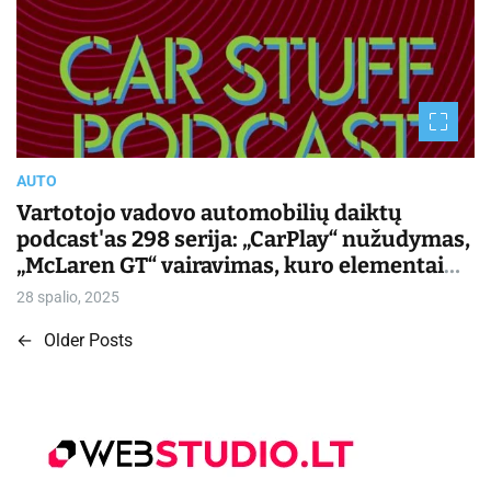
a
t
e
d
r
e
a
d
t
i
m
AUTO
e
Vartotojo vadovo automobilių daiktų
podcast'as 298 serija: „CarPlay“ nužudymas,
„McLaren GT“ vairavimas, kuro elementai
dideliems sunkvežimiams | Kasdienis
28 spalio, 2025
važiavimas
←
Older Posts
N
a
v
i