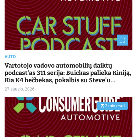
i
m
a
t
e
d
r
e
a
d
t
i
m
AUTO
e
Vartotojo vadovo automobilių daiktų
podcast'as 311 serija: Buickas palieka Kiniją,
Kia K4 hečbekas, pokalbis su Steve'u
Saleenu | Kasdienis važiavimas
27 sausio, 2026
2 min read
E
s
t
i
m
a
t