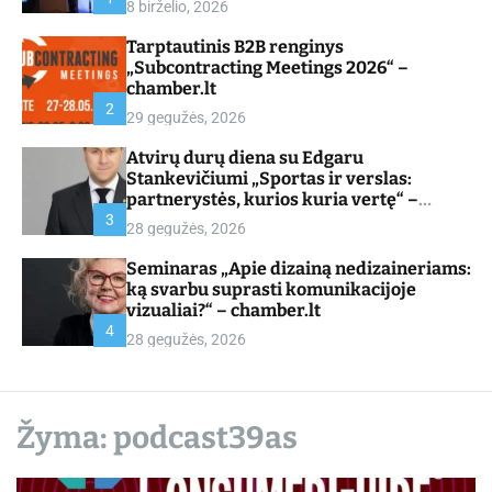
8 birželio, 2026
d
e
Tarptautinis B2B renginys
„Subcontracting Meetings 2026“ –
chamber.lt
2
29 gegužės, 2026
Atvirų durų diena su Edgaru
Stankevičiumi „Sportas ir verslas:
partnerystės, kurios kuria vertę“ –
chamber.lt
3
28 gegužės, 2026
Seminaras „Apie dizainą nedizaineriams:
ką svarbu suprasti komunikacijoje
vizualiai?“ – chamber.lt
4
28 gegužės, 2026
Žyma:
podcast39as