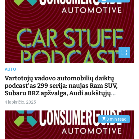
E
s
t
i
m
a
t
e
d
r
e
a
d
t
i
m
AUTO
e
Vartotojų vadovo automobilių daiktų
podcast'as 299 serija: naujas Ram SUV,
Subaru BRZ apžvalga, Audi aukštųjų
technologijų priekiniai žibintai | Kasdienis
4 lapkričio, 2025
važiavimas
3 min read
E
s
t
i
m