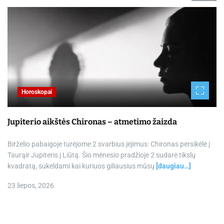
Horoskopai
Jupiterio aikštės Chironas – atmetimo žaizda
Birželio pabaigoje turėjome 2 svarbius įėjimus: Chironas persikėlė į
Taurąir Jupiteris į Liūtą. Šio mėnesio pradžioje 2 sudarė tikslų
kvadratą, sukeldami kai kuriuos giliausius mūsų
[daugiau…]
23 liepos, 2026