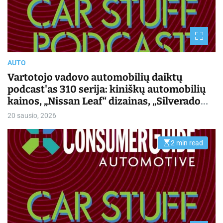
e
d
r
e
a
d
t
i
m
AUTO
e
Vartotojo vadovo automobilių daiktų
podcast'as 310 serija: kiniškų automobilių
kainos, „Nissan Leaf“ dizainas, „Silverado
EV“ vairavimas | Kasdienis važiavimas
20 sausio, 2026
2 min read
E
s
t
i
m
a
t
e
d
r
e
a