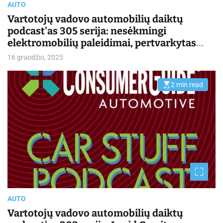
AUTO
e
Vartotojų vadovo automobilių daiktų
podcast'as 305 serija: nesėkmingi
elektromobilių paleidimai, pertvarkytas
„Kia Seltos“, Čikagos automobilių parodos
16 gruodžio, 2025
naujienos | Kasdienis važiavimas
2 min read
E
s
t
i
m
a
t
e
d
r
e
a
d
t
i
m
AUTO
e
Vartotojų vadovo automobilių daiktų