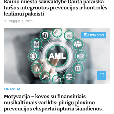
Kauno miesto savivaldybė Gauta paraiška
taršos integruotos prevencijos ir kontrolės
leidimui pakeisti
21 rugpjūčio, 2025
4 min read
E
s
t
i
m
a
t
e
d
r
e
a
d
t
i
FINANSAI
m
e
Motyvacija – kovos su finansiniais
nusikaltimais variklis: pinigų plovimo
prevencijos ekspertai aptaria šiandienos