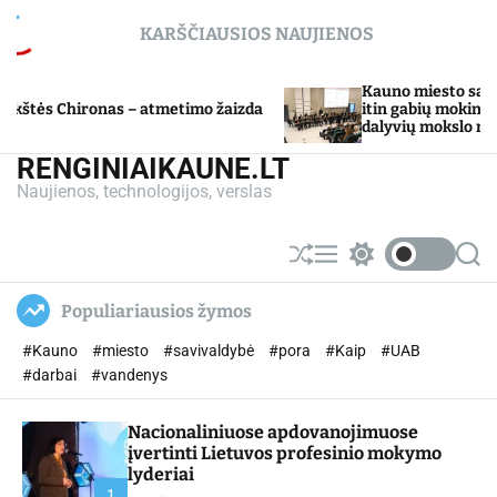
S
KARŠČIAUSIOS NAUJIENOS
k
i
p
Kauno miesto savivaldybė Ta
hironas – atmetimo žaizda
t
itin gabių mokinių ugdymo 
dalyvių mokslo metų baigim
o
c
RENGINIAIKAUNE.LT
o
Naujienos, technologijos, verslas
n
t
e
S
M
S
S
n
h
e
w
e
u
n
i
a
t
Populiariausios žymos
ff
u
t
r
l
c
c
#Kauno
#miesto
#savivaldybė
#pora
#Kaip
#UAB
e
h
h
c
#darbai
#vandenys
o
l
Nacionaliniuose apdovanojimuose
o
r
įvertinti Lietuvos profesinio mokymo
m
lyderiai
o
1