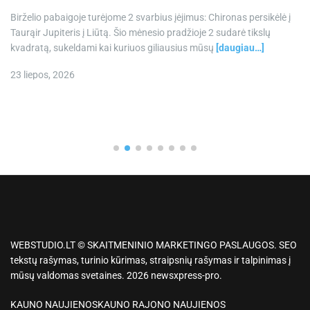
Birželio pabaigoje turėjome 2 svarbius įėjimus: Chironas persikėlė į
Taurąir Jupiteris į Liūtą. Šio mėnesio pradžioje 2 sudarė tikslų
kvadratą, sukeldami kai kuriuos giliausius mūsų
[daugiau…]
23 liepos, 2026
WEBSTUDIO.LT © SKAITMENINIO MARKETINGO PASLAUGOS. SEO
tekstų rašymas, turinio kūrimas, straipsnių rašymas ir talpinimas į
mūsų valdomas svetaines. 2026 newsxpress-pro.
KAUNO NAUJIENOS
KAUNO RAJONO NAUJIENOS