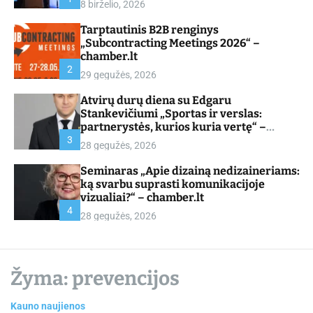
8 birželio, 2026
d
e
Tarptautinis B2B renginys
„Subcontracting Meetings 2026“ –
chamber.lt
2
29 gegužės, 2026
Atvirų durų diena su Edgaru
Stankevičiumi „Sportas ir verslas:
partnerystės, kurios kuria vertę“ –
chamber.lt
3
28 gegužės, 2026
Seminaras „Apie dizainą nedizaineriams:
ką svarbu suprasti komunikacijoje
vizualiai?“ – chamber.lt
4
28 gegužės, 2026
Žyma:
prevencijos
Kauno naujienos