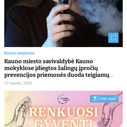
t
e
d
r
e
a
d
t
i
m
e
Kauno naujienos
Kauno miesto savivaldybė Kauno
mokyklose įdiegtos žalingų įpročių
prevencijos priemonės duoda teigiamų
rezultatų
22 sausio, 2026
2 min read
E
s
t
i
m
a
t