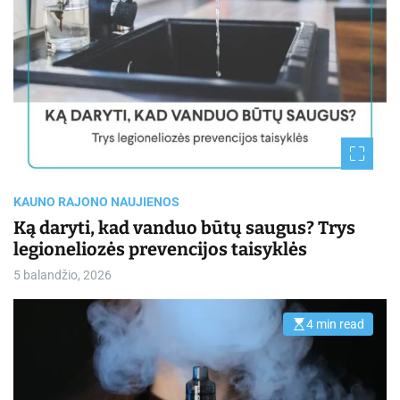
r
e
a
d
t
i
m
e
KAUNO RAJONO NAUJIENOS
Ką daryti, kad vanduo būtų saugus? Trys
legioneliozės prevencijos taisyklės
5 balandžio, 2026
4 min read
E
s
t
i
m
a