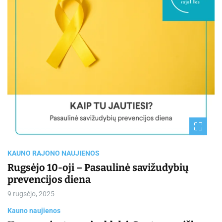
i
m
a
t
e
d
r
e
a
d
t
i
m
e
KAUNO RAJONO NAUJIENOS
Rugsėjo 10-oji – Pasaulinė savižudybių
prevencijos diena
9 rugsėjo, 2025
Kauno naujienos