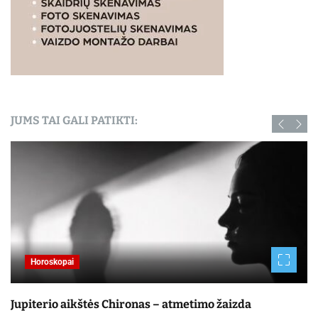
JUMS TAI GALI PATIKTI:
Horoskopai
Jupiterio aikštės Chironas – atmetimo žaizda