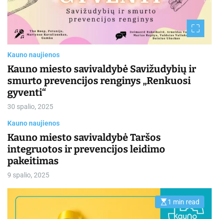
e
d
r
e
a
d
t
i
Kauno naujienos
m
e
Kauno miesto savivaldybė Savižudybių ir
smurto prevencijos renginys „Renkuosi
gyventi“
30 spalio, 2025
Kauno naujienos
Kauno miesto savivaldybė Taršos
integruotos ir prevencijos leidimo
pakeitimas
9 spalio, 2025
1 min read
E
s
t