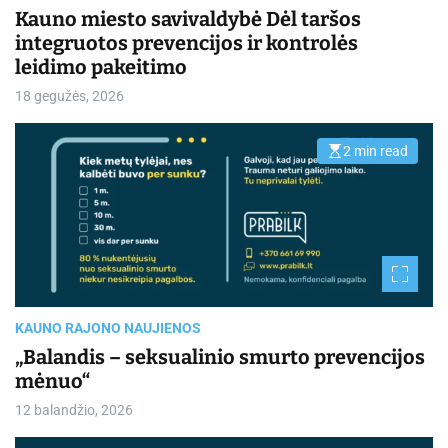
Kauno miesto savivaldybė Dėl taršos
integruotos prevencijos ir kontrolės
leidimo pakeitimo
18 gegužės, 2026
2 min read
E
s
t
i
m
a
t
e
d
r
e
a
d
KAUNO RAJONO NAUJIENOS
t
i
„Balandis – seksualinio smurto prevencijos
m
mėnuo“
e
12 balandžio, 2026