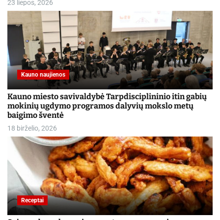
23 liepos, 2026
Kauno naujienos
Kauno miesto savivaldybė Tarpdisciplininio itin gabių
mokinių ugdymo programos dalyvių mokslo metų
baigimo šventė
18 birželio, 2026
Receptai