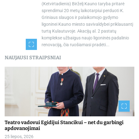
(Ketvirtadienis) Birželį Kauno taryba pritarė
sprendimui 20 metų laikotarpiui perduoti K.
Griniaus slaugos ir palaikomojo gydymo
ligoninei Kauno miesto savivaldybei priklausantį
turtą Kulautuvoje. Akacijų al. 2 pastatų
komplekse užbaigus naujo ligoninės padalinio
renovaciją, čia ruošiamasi pradėti...
NAUJAUSI STRAIPSNIAI
Teatro vadovui Egidijui Stancikui – net du garbingi
apdovanojimai
25 liepos, 2026