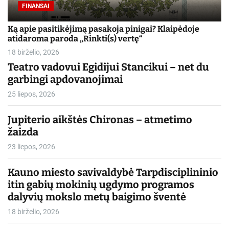
FINANSAI
Ką apie pasitikėjimą pasakoja pinigai? Klaipėdoje
atidaroma paroda „Rinkti(s) vertę“
18 birželio, 2026
Teatro vadovui Egidijui Stancikui – net du
garbingi apdovanojimai
25 liepos, 2026
Jupiterio aikštės Chironas – atmetimo
žaizda
23 liepos, 2026
Kauno miesto savivaldybė Tarpdisciplininio
itin gabių mokinių ugdymo programos
dalyvių mokslo metų baigimo šventė
18 birželio, 2026