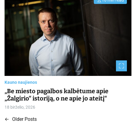
E
s
t
i
m
a
t
e
d
r
e
a
d
t
i
m
e
Kauno naujienos
„Be miesto pagalbos kalbėtume apie
„Žalgirio“ istoriją, o ne apie jo ateitį“
18 birželio, 2026
←
Older Posts
N
a