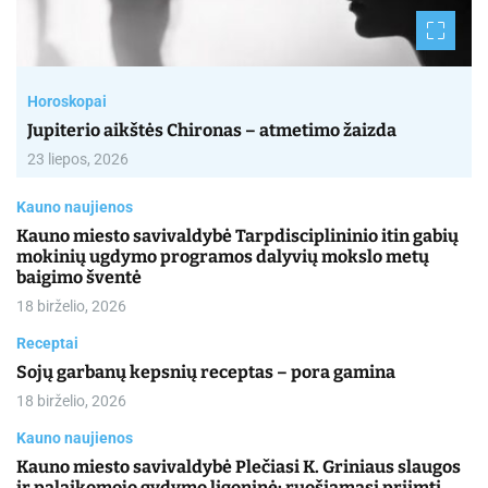
Horoskopai
Jupiterio aikštės Chironas – atmetimo žaizda
23 liepos, 2026
Kauno naujienos
Kauno miesto savivaldybė Tarpdisciplininio itin gabių
mokinių ugdymo programos dalyvių mokslo metų
baigimo šventė
18 birželio, 2026
Receptai
Sojų garbanų kepsnių receptas – pora gamina
18 birželio, 2026
Kauno naujienos
Kauno miesto savivaldybė Plečiasi K. Griniaus slaugos
ir palaikomojo gydymo ligoninė: ruošiamasi priimti