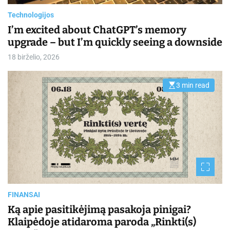
i
m
Technologijos
e
I’m excited about ChatGPT’s memory
upgrade – but I’m quickly seeing a downside
18 birželio, 2026
3 min read
E
s
t
i
m
a
t
e
d
r
e
a
d
t
i
FINANSAI
m
e
Ką apie pasitikėjimą pasakoja pinigai?
Klaipėdoje atidaroma paroda „Rinkti(s)