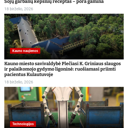
Sojų garbanų kepsnių receptas – pora gamina
18 birželio, 2026
Kauno naujienos
Kauno miesto savivaldybė Plečiasi K. Griniaus slaugos
ir palaikomojo gydymo ligoninė: ruošiamasi priimti
pacientus Kulautuvoje
18 birželio, 2026
Technologijos