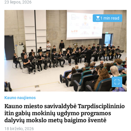
23 liepos, 2026
1 min read
E
s
t
i
m
a
t
e
d
r
e
a
d
t
i
m
e
Kauno naujienos
Kauno miesto savivaldybė Tarpdisciplininio
itin gabių mokinių ugdymo programos
dalyvių mokslo metų baigimo šventė
18 birželio, 2026