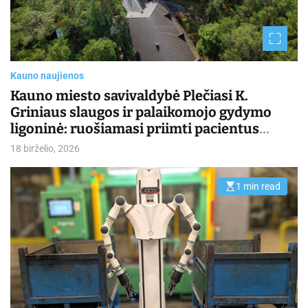
i
m
e
Kauno naujienos
Kauno miesto savivaldybė Plečiasi K.
Griniaus slaugos ir palaikomojo gydymo
ligoninė: ruošiamasi priimti pacientus
Kulautuvoje
18 birželio, 2026
1 min read
E
s
t
i
m
a
t
e
d
r
e
a
d