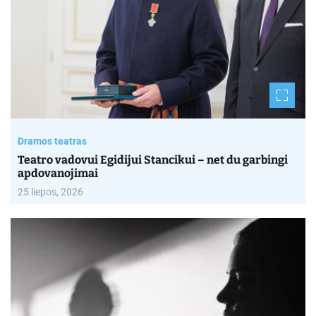
Dramos teatras
Teatro vadovui Egidijui Stancikui – net du garbingi
apdovanojimai
25 liepos, 2026