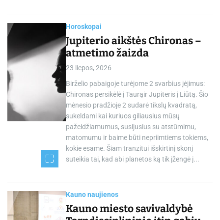
Horoskopai
Jupiterio aikštės Chironas –
atmetimo žaizda
23 liepos, 2026
Birželio pabaigoje turėjome 2 svarbius įėjimus:
Chironas persikėlė į Taurąir Jupiteris į Liūtą. Šio
mėnesio pradžioje 2 sudarė tikslų kvadratą,
sukeldami kai kuriuos giliausius mūsų
pažeidžiamumus, susijusius su atstūmimu,
matomumu ir baime būti nepriimtiems tokiems,
kokie esame. Šiam tranzitui išskirtinį skonį
suteikia tai, kad abi planetos ką tik įžengė į...
Kauno naujienos
Kauno miesto savivaldybė