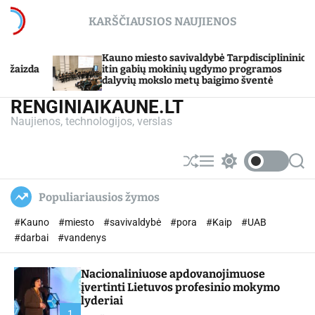
S
KARŠČIAUSIOS NAUJIENOS
k
i
p
dybė Tarpdisciplininio
Sojų garbanų kepsnių recepta
ugdymo programos
t
gamina
baigimo šventė
o
c
RENGINIAIKAUNE.LT
o
Naujienos, technologijos, verslas
n
t
e
S
M
S
S
n
h
e
w
e
u
n
i
a
t
Populiariausios žymos
ff
u
t
r
l
c
c
#Kauno
#miesto
#savivaldybė
#pora
#Kaip
#UAB
e
h
h
c
#darbai
#vandenys
o
l
Nacionaliniuose apdovanojimuose
o
r
įvertinti Lietuvos profesinio mokymo
m
lyderiai
o
1