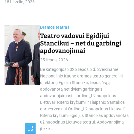
18 birželio, 2026
Dramos teatras
Teatro vadovui Egidijui
Stancikui – net du garbingi
apdovanojimai
25 liepos, 2026
Be kategorijos 2026 liepos 6 d. Sveikiname
Nacionalinio Kauno dramos teatro generalinį
direktorių Egidijų Stanciką, liepos 6-ąją
apdovanotą net dviem garbingais
apdovanojaimasi – ordino „Už nuopelnus
Lietuvai“ Riterio kryžiumi ir I laipsnio Santakos
garbės ženklu! Ordino „Už nuopelnus Lietuvai“
Riterio kryžiumi Egidijus Stancikas apdovanotas
už nuopelnus Lietuvos teatrui. Apdovanojimą
įteikė...