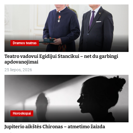
Dramos teatras
Teatro vadovui Egidijui Stancikui – net du garbingi
apdovanojimai
25 liepos, 2026
Horoskopai
Jupiterio aikštės Chironas – atmetimo žaizda