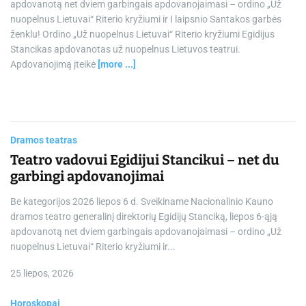
kvadratą, sukeldami kai kuriuos giliausius mūsų pažeidžiamumus,
su
susijusius su atstūmimu, matomumu ir baime būti nepriimtiems
va
tokiems, kokie esame. Šiam tranzitui išskirtinį skonį suteikia tai, kad
No
abi planetos ką tik įžengė į
[more ...]
tu
to
j
Dramos teatras
Teatro vadovui Egidijui Stancikui – net du
garbingi apdovanojimai
Be kategorijos 2026 liepos 6 d. Sveikiname Nacionalinio Kauno
dramos teatro generalinį direktorių Egidijų Stanciką, liepos 6-ąją
apdovanotą net dviem garbingais apdovanojaimasi – ordino „Už
nuopelnus Lietuvai“ Riterio kryžiumi ir...
25 liepos, 2026
Horoskopai