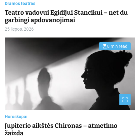
Dramos teatras
Teatro vadovui Egidijui Stancikui – net du
garbingi apdovanojimai
25 liepos, 2026
8 min read
E
s
t
i
m
a
t
e
d
r
e
a
d
t
i
m
Horoskopai
e
Jupiterio aikštės Chironas – atmetimo
žaizda