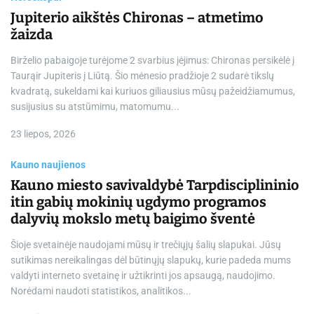
Jupiterio aikštės Chironas – atmetimo
žaizda
Birželio pabaigoje turėjome 2 svarbius įėjimus: Chironas persikėlė į
Taurąir Jupiteris į Liūtą. Šio mėnesio pradžioje 2 sudarė tikslų
kvadratą, sukeldami kai kuriuos giliausius mūsų pažeidžiamumus,
susijusius su atstūmimu, matomumu...
23 liepos, 2026
Kauno naujienos
Kauno miesto savivaldybė Tarpdisciplininio
itin gabių mokinių ugdymo programos
dalyvių mokslo metų baigimo šventė
Šioje svetainėje naudojami mūsų ir trečiųjų šalių slapukai. Jūsų
sutikimas nereikalingas dėl būtinųjų slapukų, kurie padeda mums
valdyti interneto svetainę ir užtikrinti jos apsaugą, naudojimo.
Norėdami naudoti statistikos, analitikos...