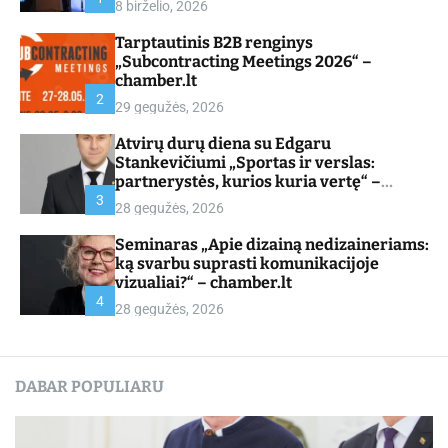
8 birželio, 2026
d
e
Tarptautinis B2B renginys
„Subcontracting Meetings 2026“ –
chamber.lt
2
29 gegužės, 2026
Atvirų durų diena su Edgaru
Stankevičiumi „Sportas ir verslas:
partnerystės, kurios kuria vertę“ –
chamber.lt
3
28 gegužės, 2026
Seminaras „Apie dizainą nedizaineriams:
ką svarbu suprasti komunikacijoje
vizualiai?“ – chamber.lt
4
28 gegužės, 2026
DABAR POPULIARU