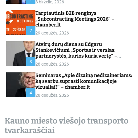
8 birželio, 2026
d
e
Tarptautinis B2B renginys
„Subcontracting Meetings 2026“ –
chamber.lt
2
29 gegužės, 2026
Atvirų durų diena su Edgaru
Stankevičiumi „Sportas ir verslas:
partnerystės, kurios kuria vertę“ –
chamber.lt
3
28 gegužės, 2026
Seminaras „Apie dizainą nedizaineriams:
ką svarbu suprasti komunikacijoje
vizualiai?“ – chamber.lt
4
28 gegužės, 2026
Kauno miesto viešojo transporto
tvarkaraščiai