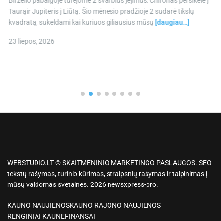
Birželio pabaigoje turėjome 2 svarbius įėjimus: Chironas persikėlė į
Taurąir Jupiteris į Liūtą. Šio mėnesio pradžioje 2 sudarė tikslų
kvadratą, sukeldami kai kuriuos giliausius mūsų
[daugiau…]
23 liepos, 2026
WEBSTUDIO.LT © SKAITMENINIO MARKETINGO PASLAUGOS. SEO
tekstų rašymas, turinio kūrimas, straipsnių rašymas ir talpinimas į
mūsų valdomas svetaines. 2026 newsxpress-pro.
KAUNO NAUJIENOS
KAUNO RAJONO NAUJIENOS
RENGINIAI KAUNE
FINANSAI