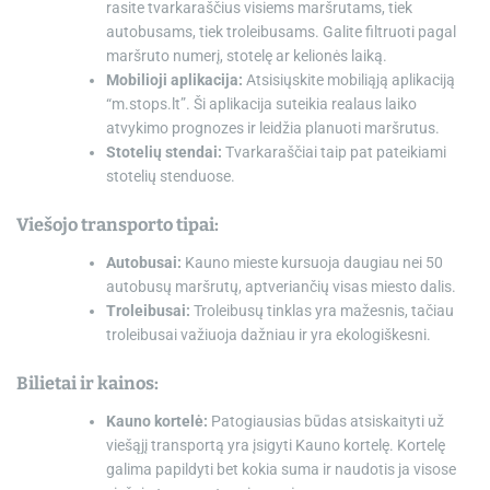
rasite tvarkaraščius visiems maršrutams, tiek
autobusams, tiek troleibusams. Galite filtruoti pagal
maršruto numerį, stotelę ar kelionės laiką.
Mobilioji aplikacija:
Atsisiųskite mobiliąją aplikaciją
“m.stops.lt”. Ši aplikacija suteikia realaus laiko
atvykimo prognozes ir leidžia planuoti maršrutus.
Stotelių stendai:
Tvarkaraščiai taip pat pateikiami
stotelių stenduose.
Viešojo transporto tipai:
Autobusai:
Kauno mieste kursuoja daugiau nei 50
autobusų maršrutų, aptveriančių visas miesto dalis.
Troleibusai:
Troleibusų tinklas yra mažesnis, tačiau
troleibusai važiuoja dažniau ir yra ekologiškesni.
Bilietai ir kainos:
Kauno kortelė:
Patogiausias būdas atsiskaityti už
viešąjį transportą yra įsigyti Kauno kortelę. Kortelę
galima papildyti bet kokia suma ir naudotis ja visose