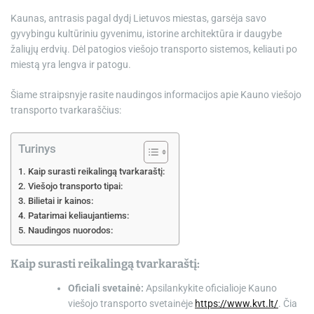
Kaunas, antrasis pagal dydį Lietuvos miestas, garsėja savo
gyvybingu kultūriniu gyvenimu, istorine architektūra ir daugybe
žaliųjų erdvių. Dėl patogios viešojo transporto sistemos, keliauti po
miestą yra lengva ir patogu.
Šiame straipsnyje rasite naudingos informacijos apie Kauno viešojo
transporto tvarkaraščius:
Turinys
Kaip surasti reikalingą tvarkaraštį:
Viešojo transporto tipai:
Bilietai ir kainos:
Patarimai keliaujantiems:
Naudingos nuorodos:
Kaip surasti reikalingą tvarkaraštį:
Oficiali svetainė:
Apsilankykite oficialioje Kauno
viešojo transporto svetainėje
https://www.kvt.lt/
. Čia