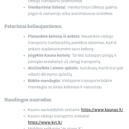
viešojo transporto priemonėse.
Vienkartiniai bilietai:
Vienkartinius bilietus galima
įsigyti iš vairuotojo arba automatuose stotelėse.
Patarimai keliaujantiems:
Planuokite kelionę iš anksto:
Naudokite viešojo
transporto tvarkaraščių paieškos sistemas, kad iš
anksto suplanuotumėte savo kelionę.
Įsigykite Kauno kortelę:
Tai leis sutaupyti pinigų ir
patogiai atsiskaityti už viešąjį transportą.
Atsižvelkite į eismo spūstis:
Autobusų maršrutai gali
vėluoti dėl eismo spūsčių.
Būkite mandagūs:
Viešajame transporte būkite
mandagūs su kitais keleiviais ir vairuotoju.
Naudingos nuorodos:
Kauno savivaldybės svetainė:
https://www.kaunas.lt/
Kauno viešojo transporto svetainė:
https://www.kvt.lt/
Mobilioji aplikacija “m.stops.lt”: