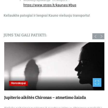
https://www.stops.lt/kaunas/#bus
Keliaukite patogiai ir lengvai Kauno viešuoju transportu!
JUMS TAI GALI PATIKTI:
Horoskopai
Jupiterio aikštės Chironas – atmetimo žaizda