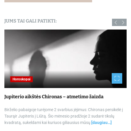
JUMS TAI GALI PATIKTI:
Horoskopai
Jupiterio aikštės Chironas – atmetimo žaizda
Birželio pabaigoje turėjome 2 svarbius įėjimus: Chironas persikėlė į
Taurąir Jupiteris į Liūtą. Šio mėnesio pradžioje 2 sudarė tikslų
kvadratą, sukeldami kai kuriuos giliausius mūsų
[daugiau…]