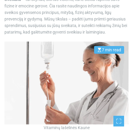
fizine ir emocine gerove. Čia rasite naudingos informacijos apie
sveikos gyvensenos principus, mitybą, fizinį aktyvumą, ligų
prevenciją ir gydymą. Mūsų tikslas – padėti jums priimti geriausius
sprendimus, susijusius su jūsų sveikata, ir suteikti reikiamų žinių bei
patarimų, kad galėtumėte gyventi sveikiau ir laimingiau.
7 min read
E
s
t
i
m
a
t
e
d
r
e
a
d
t
i
m
e
Vitaminų lašelinės Kaune