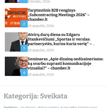
8 birželio, 2026
d
e
Tarptautinis B2B renginys
„Subcontracting Meetings 2026“ –
chamber.lt
2
29 gegužės, 2026
Atvirų durų diena su Edgaru
Stankevičiumi „Sportas ir verslas:
partnerystės, kurios kuria vertę“ –
chamber.lt
3
28 gegužės, 2026
Seminaras „Apie dizainą nedizaineriams:
ką svarbu suprasti komunikacijoje
vizualiai?“ – chamber.lt
4
28 gegužės, 2026
Kategorija:
Sveikata
Sveikata
– tai skyrius, skirtas visiems, kurie siekia rūpintis savo