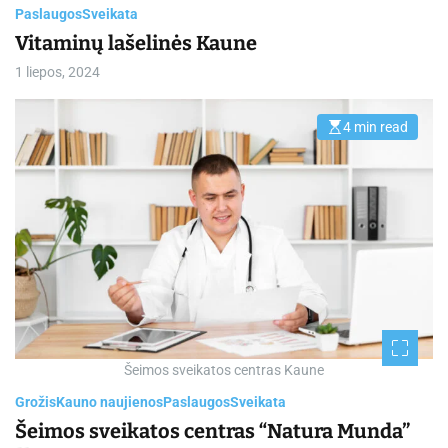
Paslaugos
Sveikata
Vitaminų lašelinės Kaune
1 liepos, 2024
4 min read
E
s
t
i
m
a
t
e
d
r
e
a
d
t
i
m
e
Šeimos sveikatos centras Kaune
Grožis
Kauno naujienos
Paslaugos
Sveikata
Šeimos sveikatos centras “Natura Munda”