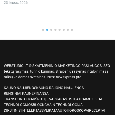
23 liepos, 2026
WEBSTUDIO.LT © SKAITMENINIO MARKETINGO PASLAUGOS. SEO
tekstų rašymas, turinio kūrimas, straipsnių rašymas ir talpinimas į
mūsų valdomas svetaines. 2026 newsxpress-pro.
KAUNO NAUJIENOS
KAUNO RAJONO NAUJIENOS
RENGINIAI KAUNE
FINANSAI
TRANSPORTO MARŠRUTŲ TVARKARAŠTIS
TEATRAI
MUZIEJAI
TECHNOLOGIJOS
BLOCKCHAIN TECHNOLOGIJA
DIRBTINIS INTELEKTAS
SVEIKATA
AUTO
HOROSKOPAI
RECEPTAI