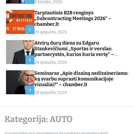
8 birželio, 2026
d
e
Tarptautinis B2B renginys
„Subcontracting Meetings 2026“ –
chamber.lt
2
29 gegužės, 2026
Atvirų durų diena su Edgaru
Stankevičiumi „Sportas ir verslas:
partnerystės, kurios kuria vertę“ –
chamber.lt
3
28 gegužės, 2026
Seminaras „Apie dizainą nedizaineriams:
ką svarbu suprasti komunikacijoje
vizualiai?“ – chamber.lt
4
28 gegužės, 2026
Kategorija:
AUTO
Automobiliai yra neatsiejama šiuolaikinio gyvenimo dalis,