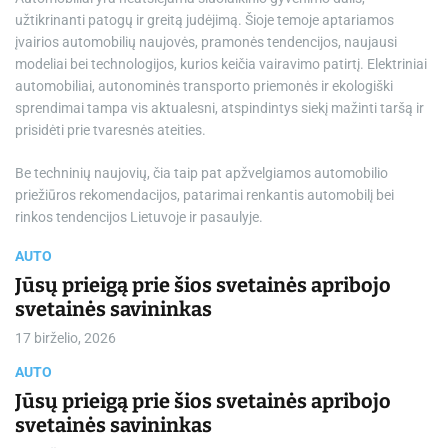
užtikrinanti patogų ir greitą judėjimą. Šioje temoje aptariamos
įvairios automobilių naujovės, pramonės tendencijos, naujausi
modeliai bei technologijos, kurios keičia vairavimo patirtį. Elektriniai
automobiliai, autonominės transporto priemonės ir ekologiški
sprendimai tampa vis aktualesni, atspindintys siekį mažinti taršą ir
prisidėti prie tvaresnės ateities.
Be techninių naujovių, čia taip pat apžvelgiamos automobilio
priežiūros rekomendacijos, patarimai renkantis automobilį bei
rinkos tendencijos Lietuvoje ir pasaulyje.
AUTO
Jūsų prieigą prie šios svetainės apribojo
svetainės savininkas
17 birželio, 2026
AUTO
Jūsų prieigą prie šios svetainės apribojo
svetainės savininkas