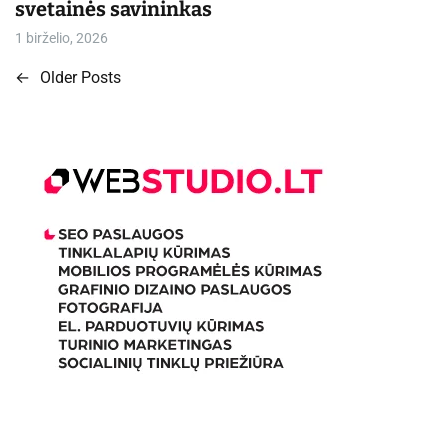
svetainės savininkas
1 birželio, 2026
←
Older Posts
N
a
v
i
g
a
c
i
j
a