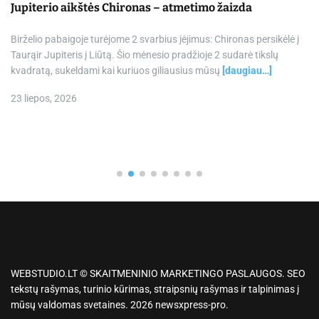
Jupiterio aikštės Chironas – atmetimo žaizda
Birželio pabaigoje turėjome 2 svarbius įėjimus: Chironas persikėlė į
Taurąir Jupiteris į Liūtą. Šio mėnesio pradžioje 2 sudarė tikslų
kvadratą, sukeldami kai kuriuos giliausius mūsų
[daugiau…]
23 liepos, 2026
WEBSTUDIO.LT © SKAITMENINIO MARKETINGO PASLAUGOS. SEO
tekstų rašymas, turinio kūrimas, straipsnių rašymas ir talpinimas į
mūsų valdomas svetaines. 2026 newsxpress-pro.