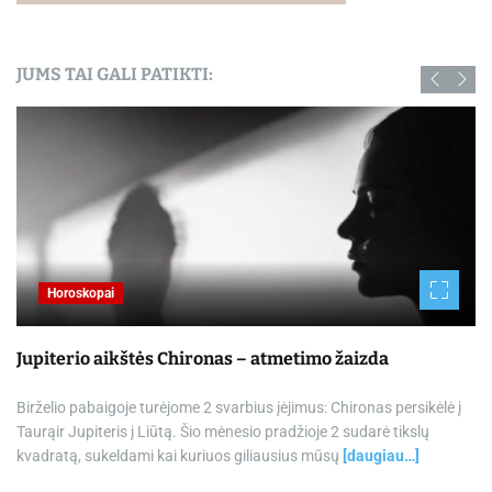
JUMS TAI GALI PATIKTI:
Horoskopai
Jupiterio aikštės Chironas – atmetimo žaizda
Birželio pabaigoje turėjome 2 svarbius įėjimus: Chironas persikėlė į
Taurąir Jupiteris į Liūtą. Šio mėnesio pradžioje 2 sudarė tikslų
kvadratą, sukeldami kai kuriuos giliausius mūsų
[daugiau…]