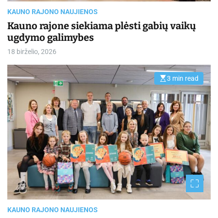
m
e
KAUNO RAJONO NAUJIENOS
Kauno rajone siekiama plėsti gabių vaikų
ugdymo galimybes
18 birželio, 2026
3 min read
E
s
t
i
m
a
t
e
d
r
e
a
d
t
i
m
e
KAUNO RAJONO NAUJIENOS