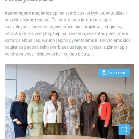
Kauno rajono naujienos
apima svarbiausius įvykius, aktualijas ir
pokyčius šiame regione. Čia pateikiama informacija apie
savivaldybės sprendimus, visuomeninius projektus, renginius,
infrastruktūros vystymą, taip pat švietimo, sveikatos priežiūros ir
kultūros aktualijas. Kauno rajono gyventojams ir lankytojams šios
naujienos padeda sekti svarbiausius rajono įvykius, sužinoti apie
bendruomenės iniciatyvas bei regiono plėtrą.
2 min read
E
s
t
i
m
a
t
e
d
r
e
a
d
t
i