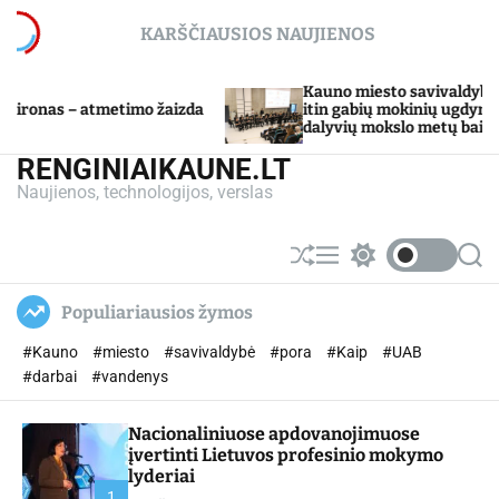
S
KARŠČIAUSIOS NAUJIENOS
k
i
p
Kauno miesto savivaldybė Tarpdisciplininio
 žaizda
t
itin gabių mokinių ugdymo programos
dalyvių mokslo metų baigimo šventė
o
c
RENGINIAIKAUNE.LT
o
Naujienos, technologijos, verslas
n
t
e
S
M
S
S
n
h
e
w
e
u
n
i
a
t
Populiariausios žymos
ff
u
t
r
l
c
c
#Kauno
#miesto
#savivaldybė
#pora
#Kaip
#UAB
e
h
h
c
#darbai
#vandenys
o
l
Nacionaliniuose apdovanojimuose
o
r
įvertinti Lietuvos profesinio mokymo
m
lyderiai
o
1