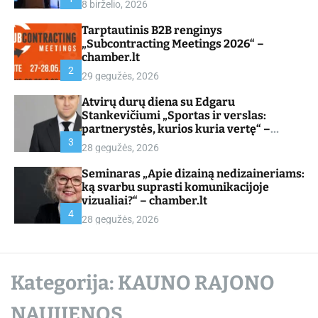
8 birželio, 2026
d
e
Tarptautinis B2B renginys
„Subcontracting Meetings 2026“ –
chamber.lt
2
29 gegužės, 2026
Atvirų durų diena su Edgaru
Stankevičiumi „Sportas ir verslas:
partnerystės, kurios kuria vertę“ –
chamber.lt
3
28 gegužės, 2026
Seminaras „Apie dizainą nedizaineriams:
ką svarbu suprasti komunikacijoje
vizualiai?“ – chamber.lt
4
28 gegužės, 2026
Kategorija:
KAUNO RAJONO
NAUJIENOS