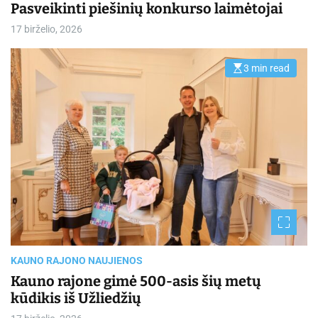
Pasveikinti piešinių konkurso laimėtojai
17 birželio, 2026
3 min read
E
s
t
i
m
a
t
e
d
r
e
a
d
t
i
m
e
KAUNO RAJONO NAUJIENOS
Kauno rajone gimė 500-asis šių metų
kūdikis iš Užliedžių