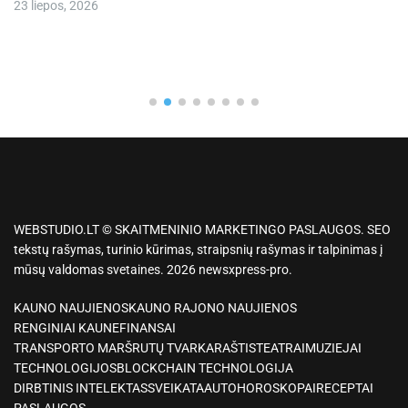
23 liepos, 2026
WEBSTUDIO.LT © SKAITMENINIO MARKETINGO PASLAUGOS. SEO
tekstų rašymas, turinio kūrimas, straipsnių rašymas ir talpinimas į
mūsų valdomas svetaines. 2026 newsxpress-pro.
KAUNO NAUJIENOS
KAUNO RAJONO NAUJIENOS
RENGINIAI KAUNE
FINANSAI
TRANSPORTO MARŠRUTŲ TVARKARAŠTIS
TEATRAI
MUZIEJAI
TECHNOLOGIJOS
BLOCKCHAIN TECHNOLOGIJA
DIRBTINIS INTELEKTAS
SVEIKATA
AUTO
HOROSKOPAI
RECEPTAI
PASLAUGOS