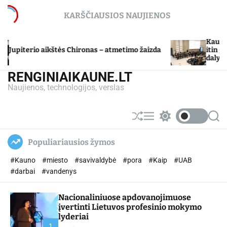
S
KARŠČIAUSIOS NAUJIENOS
k
i
p
Kauno miesto
iterio aikštės Chironas – atmetimo žaizda
t
itin gabių 
dalyvių mok
o
c
RENGINIAIKAUNE.LT
o
Naujienos, technologijos, verslas
n
t
e
S
M
S
S
n
h
e
w
e
u
n
i
a
t
Populiariausios žymos
ff
u
t
r
l
c
c
#Kauno
#miesto
#savivaldybė
#pora
#Kaip
#UAB
e
h
h
c
#darbai
#vandenys
o
l
Nacionaliniuose apdovanojimuose
o
r
įvertinti Lietuvos profesinio mokymo
m
lyderiai
o
1