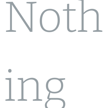
Noth
ing