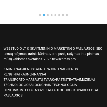
WEBSTUDIO.LT © SKAITMENINIO MARKETINGO PASLAUGOS. SEO
tekstų rašymas, turinio kūrimas, straipsnių rašymas ir talpinimas į
mūsų valdomas svetaines. 2026 newsxpress-pro.
KAUNO NAUJIENOS
KAUNO RAJONO NAUJIENOS
RENGINIAI KAUNE
FINANSAI
TRANSPORTO MARŠRUTŲ TVARKARAŠTIS
TEATRAI
MUZIEJAI
TECHNOLOGIJOS
BLOCKCHAIN TECHNOLOGIJA
DIRBTINIS INTELEKTAS
SVEIKATA
AUTO
HOROSKOPAI
RECEPTAI
PASLAUGOS