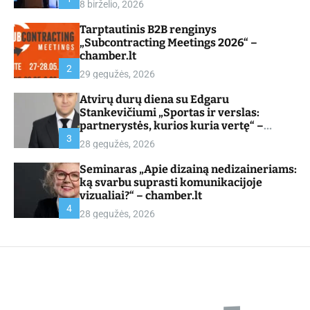
8 birželio, 2026
d
e
Tarptautinis B2B renginys
„Subcontracting Meetings 2026“ –
chamber.lt
2
29 gegužės, 2026
Atvirų durų diena su Edgaru
Stankevičiumi „Sportas ir verslas:
partnerystės, kurios kuria vertę“ –
chamber.lt
3
28 gegužės, 2026
Seminaras „Apie dizainą nedizaineriams:
ką svarbu suprasti komunikacijoje
vizualiai?“ – chamber.lt
4
28 gegužės, 2026