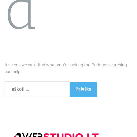
d
It seems we can’t find what you’re looking for. Perhaps searching
can help.
I
e
š
k
o
t
i