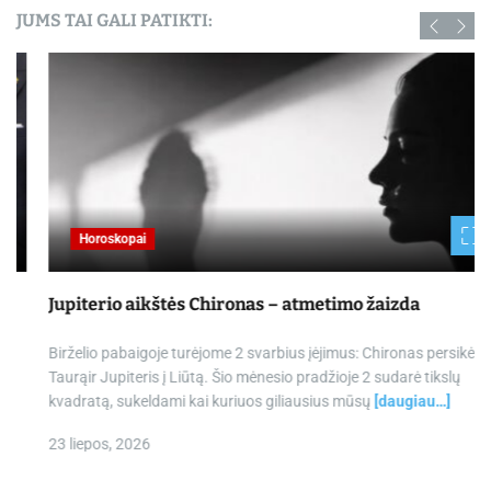
JUMS TAI GALI PATIKTI:
Horoskopai
Jupiterio aikštės Chironas – atmetimo žaizda
Birželio pabaigoje turėjome 2 svarbius įėjimus: Chironas persikėlė į
Taurąir Jupiteris į Liūtą. Šio mėnesio pradžioje 2 sudarė tikslų
kvadratą, sukeldami kai kuriuos giliausius mūsų
[daugiau…]
23 liepos, 2026