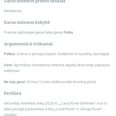
Garso sistemos prekės ženklas
Meridianas
Garso sistemos kokybė
Prastas sąžiningas geras labai geras
Puiku
Argumentai ir trūkumai
Puikus:
Erdvus ir patogus kajutė, žadėjimas iš nuotykių visureigyje
Gera:
Sportiškas charakteris, tinkama degalų ekonomija, paprasta
valdymas
Ne taip gerai:
Drovus 2-osios sėdimos eilės krovinių plotui
Peržiūra
Vėl įvedęs Amerikos rinką 2020 m., „Land Rover Defender“ nuo to
laiko pavogė pardavimus iš kitų „Land Rover“ ir „Range Rover“
modelių.