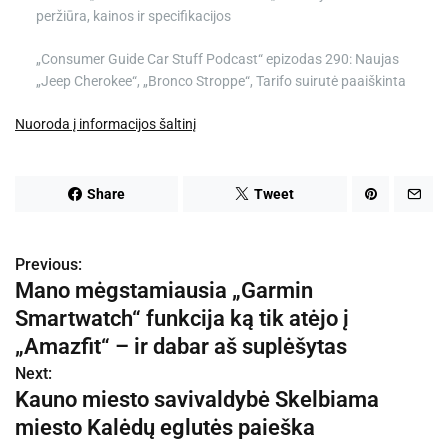
peržiūra, kainos ir specifikacijos
„Consumer Guide Car Stuff Podcast“ epizodas 290: Naujas
„Jeep Cherokee“, „Bronco Stroppe“, Tarifo suirutė paaiškinta
Nuoroda į informacijos šaltinį
Share
Tweet
Previous:
N
Mano mėgstamiausia „Garmin
a
Smartwatch“ funkcija ką tik atėjo į
v
„Amazfit“ – ir dabar aš suplėšytas
Next:
i
Kauno miesto savivaldybė Skelbiama
g
miesto Kalėdų eglutės paieška