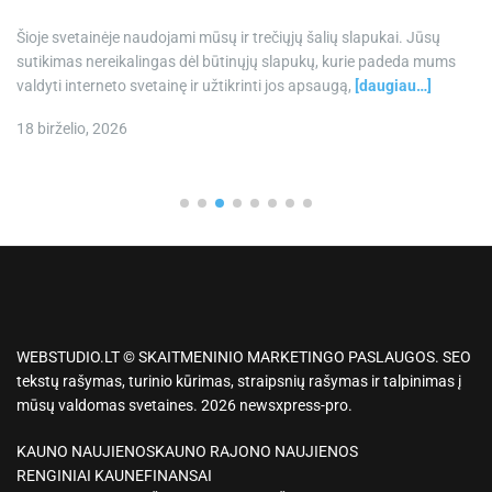
šaldytuve iki 4 dienų. Norėdami pašildyti, pašildykite juos keptuvėje
ant vidutinės ugnies su šlakeliu BBQ padažo: tekstūra iš
[daugiau…]
18 birželio, 2026
WEBSTUDIO.LT © SKAITMENINIO MARKETINGO PASLAUGOS. SEO
tekstų rašymas, turinio kūrimas, straipsnių rašymas ir talpinimas į
mūsų valdomas svetaines. 2026 newsxpress-pro.
KAUNO NAUJIENOS
KAUNO RAJONO NAUJIENOS
RENGINIAI KAUNE
FINANSAI