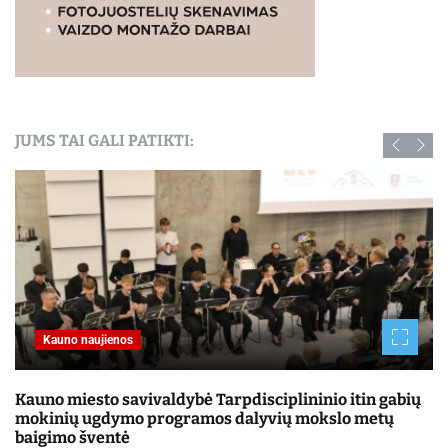
JUMS TAI GALI PATIKTI:
Receptai
Sojų garbanų kepsnių receptas – pora gamina
Informacija apie saugojimą: Išvirtas sojų garbanas laikykite