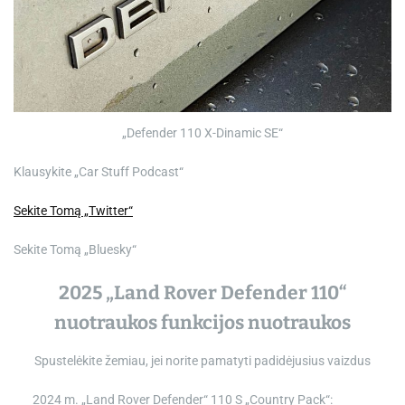
„Defender 110 X-Dinamic SE“
Klausykite „Car Stuff Podcast“
Sekite Tomą „Twitter“
Sekite Tomą „Bluesky“
2025 „Land Rover Defender 110“
nuotraukos funkcijos nuotraukos
Spustelėkite žemiau, jei norite pamatyti padidėjusius vaizdus
2024 m. „Land Rover Defender“ 110 S „Country Pack“: