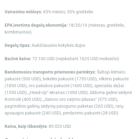
Vairavimo mišinys:
65% miesto, 35% greitkelis
EPA įvertinta degalų ekonomija:
18/20/19 (miestas, greitkelis,
kombinuotas)
Degalų tipas:
Aukščiausios kokybės dujos
Bazinė kaina:
72 100 USD (neįskaitant 1625 USD mokesčio)
Bandomosios transporto priemonės parinktys:
Šaltojo klimato
pakuotė (500 USD), bekelės pakuotė (1735 USD), vilkimo pakuotė
(1850 USD), oro pakabos pakuotė (1600 USD), specialūs dažai
(1550 USD), „Head-Up“ ekranas (1000 USD), šildoma galinė sėdynė
Kontrolė (400 USD), „Salono oro valymo pliusas“ (375 USD),
pagrindinis galinių sėdynių patogumo paketas (265 USD), ratų
apsaugos pakuotė (240 USD), perdavimo pakuotė (28 USD)
Kaina, kaip išbandyta
: 85 023 USD