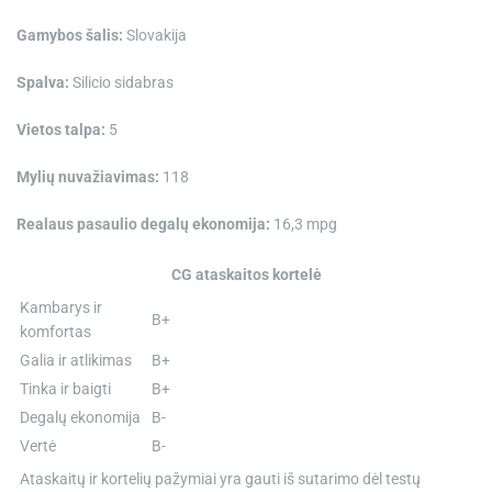
Gamybos šalis:
Slovakija
Spalva:
Silicio sidabras
Vietos talpa:
5
Mylių nuvažiavimas:
118
Realaus pasaulio degalų ekonomija:
16,3 mpg
CG ataskaitos kortelė
Kambarys ir
B+
komfortas
Galia ir atlikimas
B+
Tinka ir baigti
B+
Degalų ekonomija
B-
Vertė
B-
Ataskaitų ir kortelių pažymiai yra gauti iš sutarimo dėl testų