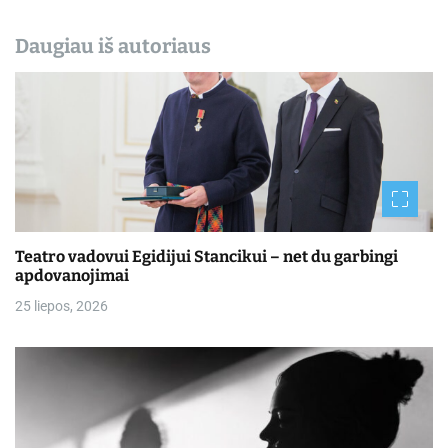
Daugiau iš autoriaus
Teatro vadovui Egidijui Stancikui – net du garbingi
apdovanojimai
25 liepos, 2026