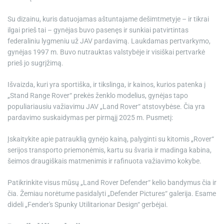
Su dizainu, kuris datuojamas aštuntajame dešimtmetyje – ir tikrai
ilgai prieš tai – gynėjas buvo pasenęs ir sunkiai patvirtintas
federaliniu lygmeniu už JAV pardavimą. Laukdamas pertvarkymo,
gynėjas 1997 m. Buvo nutrauktas valstybėje ir visiškai pertvarkė
prieš jo sugrįžimą.
Išvaizda, kuri yra sportiška, ir tikslinga, ir kainos, kurios patenka į
„Stand Range Rover“ prekės ženklo modelius, gynėjas tapo
populiariausiu važiavimu JAV „Land Rover“ atstovybėse. Čia yra
pardavimo suskaidymas per pirmąjį 2025 m. Pusmetį:
Įskaitykite apie patrauklią gynėjo kainą, palyginti su kitomis „Rover“
serijos transporto priemonėmis, kartu su švaria ir madinga kabina,
šeimos draugiškais matmenimis ir rafinuota važiavimo kokybe.
Patikrinkite visus mūsų „Land Rover Defender“ kelio bandymus čia ir
čia. Žemiau norėtume pasidalyti „Defender Pictures“ galerija. Esame
dideli „Fender's Spunky Utilitarionar Design“ gerbėjai.