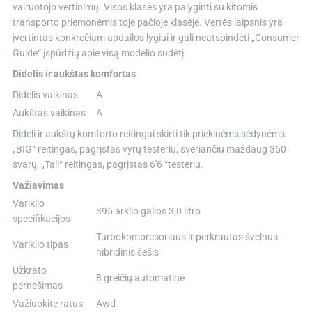
vairuotojo vertinimų. Visos klasės yra palyginti su kitomis
transporto priemonėmis toje pačioje klasėje. Vertės laipsnis yra
įvertintas konkrečiam apdailos lygiui ir gali neatspindėti „Consumer
Guide“ įspūdžių apie visą modelio sudėtį.
Didelis ir aukštas komfortas
Didelis vaikinas
A
Aukštas vaikinas
A
Dideli ir aukštų komforto reitingai skirti tik priekinėms sėdynėms.
„BIG“ reitingas, pagrįstas vyrų testeriu, sveriančiu maždaug 350
svarų, „Tall“ reitingas, pagrįstas 6'6 “testeriu.
Važiavimas
Variklio
395 arklio galios 3,0 litro
specifikacijos
Turbokompresoriaus ir perkrautas švelnus-
Variklio tipas
hibridinis šešis
Užkrato
8 greičių automatinė
pernešimas
Važiuokite ratus
Awd