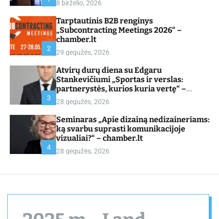
8 birželio, 2026
d
e
Tarptautinis B2B renginys
„Subcontracting Meetings 2026“ –
chamber.lt
2
29 gegužės, 2026
Atvirų durų diena su Edgaru
Stankevičiumi „Sportas ir verslas:
partnerystės, kurios kuria vertę“ –
chamber.lt
3
28 gegužės, 2026
Seminaras „Apie dizainą nedizaineriams:
ką svarbu suprasti komunikacijoje
vizualiai?“ – chamber.lt
4
28 gegužės, 2026