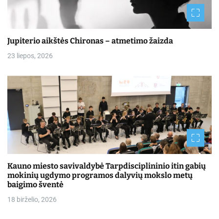
Jupiterio aikštės Chironas – atmetimo žaizda
23 liepos, 2026
Kauno miesto savivaldybė Tarpdisciplininio itin gabių
mokinių ugdymo programos dalyvių mokslo metų
baigimo šventė
18 birželio, 2026