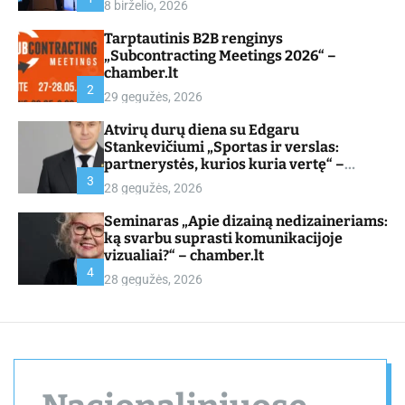
8 birželio, 2026
d
e
Tarptautinis B2B renginys
„Subcontracting Meetings 2026“ –
chamber.lt
2
29 gegužės, 2026
Atvirų durų diena su Edgaru
Stankevičiumi „Sportas ir verslas:
partnerystės, kurios kuria vertę“ –
chamber.lt
3
28 gegužės, 2026
Seminaras „Apie dizainą nedizaineriams:
ką svarbu suprasti komunikacijoje
vizualiai?“ – chamber.lt
4
28 gegužės, 2026