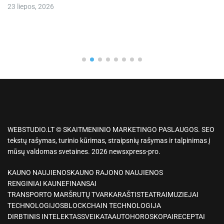
23 liepos, 2026
WEBSTUDIO.LT © SKAITMENINIO MARKETINGO PASLAUGOS. SEO
tekstų rašymas, turinio kūrimas, straipsnių rašymas ir talpinimas į
mūsų valdomas svetaines. 2026 newsxpress-pro.
KAUNO NAUJIENOS
KAUNO RAJONO NAUJIENOS
RENGINIAI KAUNE
FINANSAI
TRANSPORTO MARŠRUTŲ TVARKARAŠTIS
TEATRAI
MUZIEJAI
TECHNOLOGIJOS
BLOCKCHAIN TECHNOLOGIJA
DIRBTINIS INTELEKTAS
SVEIKATA
AUTO
HOROSKOPAI
RECEPTAI