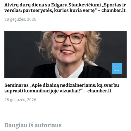
Atvirų durų diena su Edgaru Stankevičiumi „Sportas ir
verslas: partnerystės, kurios kuria vertę“ – chamber.lt
28 gegužės, 2026
Seminaras „Apie dizainą nedizaineriams: ką svarbu
suprasti komunikacijoje vizualiai?“ – chamber.lt
28 gegužės, 2026
Daugiau iš autoriaus