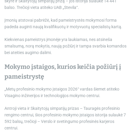
skyrė ir Skaitytojų simpatijų prizą – jos istorija sulaukė 14 441
balso. Trečioji vieta atiteko UAB „Stevila“.
Įmonių atstovai pabrėžė, kad pameistrystės mokymosi forma
padeda auginti naują kvalifikuotų ir motyvuotų specialistų kartą.
Kiekvienas pameistrys įmonėje yra laukiamas, nes atsineša
smalsumą, norą mokytis, naują požiūrį ir tampa svarbia komandos
bei ateities augimo dalimi.
Mokymo įstaigos, kurios keičia požiūrį į
pameistrystę
„Metų profesinio mokymo įstaigos 2026“ vardas šiemet atiteko
Visagino inžinerijos ir technologijos mokymo centrui.
Antroji vieta ir Skaitytojų simpatijų prizas – Tauragės profesinio
rengimo centrui, šios profesinio mokymo įstaigos istorija sulaukė 7
592 balsų, trečioji – Verslo ir svetingumo profesinės karjeros
centrui.