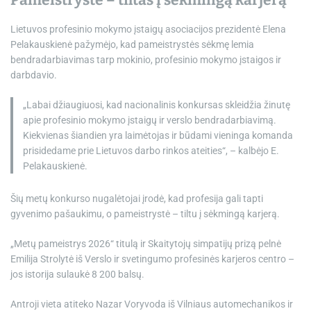
Pameistrystė – tiltas į sėkmingą karjerą
Lietuvos profesinio mokymo įstaigų asociacijos prezidentė Elena
Pelakauskienė pažymėjo, kad pameistrystės sėkmę lemia
bendradarbiavimas tarp mokinio, profesinio mokymo įstaigos ir
darbdavio.
„Labai džiaugiuosi, kad nacionalinis konkursas skleidžia žinutę
apie profesinio mokymo įstaigų ir verslo bendradarbiavimą.
Kiekvienas šiandien yra laimėtojas ir būdami vieninga komanda
prisidedame prie Lietuvos darbo rinkos ateities“, – kalbėjo E.
Pelakauskienė.
Šių metų konkurso nugalėtojai įrodė, kad profesija gali tapti
gyvenimo pašaukimu, o pameistrystė – tiltu į sėkmingą karjerą.
„Metų pameistrys 2026“ titulą ir Skaitytojų simpatijų prizą pelnė
Emilija Strolytė iš Verslo ir svetingumo profesinės karjeros centro –
jos istorija sulaukė 8 200 balsų.
Antroji vieta atiteko Nazar Voryvoda iš Vilniaus automechanikos ir