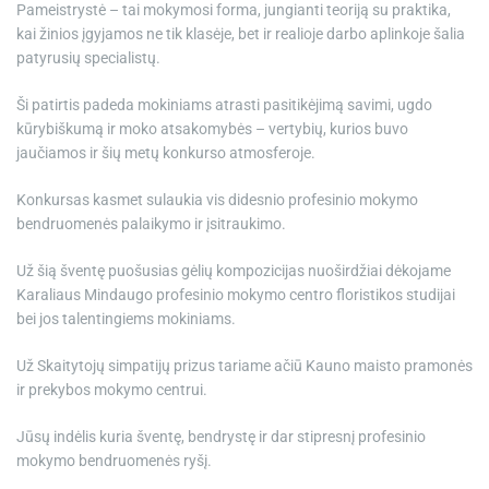
Pameistrystė – tai mokymosi forma, jungianti teoriją su praktika,
kai žinios įgyjamos ne tik klasėje, bet ir realioje darbo aplinkoje šalia
patyrusių specialistų.
Ši patirtis padeda mokiniams atrasti pasitikėjimą savimi, ugdo
kūrybiškumą ir moko atsakomybės – vertybių, kurios buvo
jaučiamos ir šių metų konkurso atmosferoje.
Konkursas kasmet sulaukia vis didesnio profesinio mokymo
bendruomenės palaikymo ir įsitraukimo.
Už šią šventę puošusias gėlių kompozicijas nuoširdžiai dėkojame
Karaliaus Mindaugo profesinio mokymo centro floristikos studijai
bei jos talentingiems mokiniams.
Už Skaitytojų simpatijų prizus tariame ačiū Kauno maisto pramonės
ir prekybos mokymo centrui.
Jūsų indėlis kuria šventę, bendrystę ir dar stipresnį profesinio
mokymo bendruomenės ryšį.