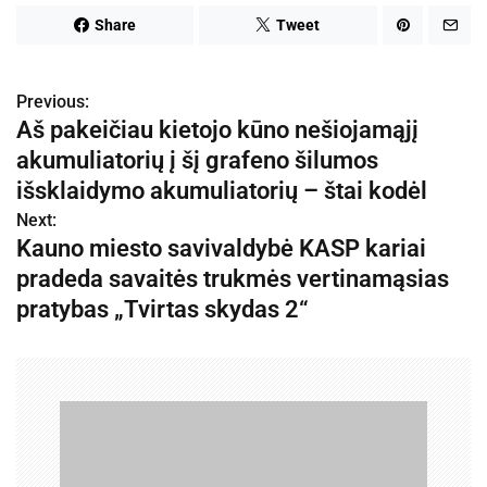
Share
Tweet
Previous:
N
Aš pakeičiau kietojo kūno nešiojamąjį
a
akumuliatorių į šį grafeno šilumos
v
išsklaidymo akumuliatorių – štai kodėl
Next:
i
Kauno miesto savivaldybė KASP kariai
g
pradeda savaitės trukmės vertinamąsias
pratybas „Tvirtas skydas 2“
a
c
i
j
a