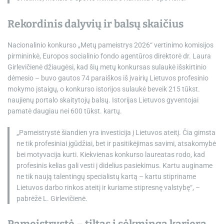
Rekordinis dalyvių ir balsų skaičius
Nacionalinio konkurso „Metų pameistrys 2026“ vertinimo komisijos
pirmininkė, Europos socialinio fondo agentūros direktorė dr. Laura
Girlevičienė džiaugėsi, kad šių metų konkursas sulaukė išskirtinio
dėmesio – buvo gautos 74 paraiškos iš įvairių Lietuvos profesinio
mokymo įstaigų, o konkurso istorijos sulaukė beveik 215 tūkst.
naujienų portalo skaitytojų balsų. Istorijas Lietuvos gyventojai
pamatė daugiau nei 600 tūkst. kartų.
„Pameistrystė šiandien yra investicija į Lietuvos ateitį. Čia gimsta
ne tik profesiniai įgūdžiai, bet ir pasitikėjimas savimi, atsakomybė
bei motyvacija kurti. Kiekvienas konkurso laureatas rodo, kad
profesinis kelias gali vesti į didelius pasiekimus. Kartu auginame
ne tik naują talentingų specialistų kartą – kartu stipriname
Lietuvos darbo rinkos ateitį ir kuriame stipresnę valstybę“, –
pabrėžė L. Girlevičienė.