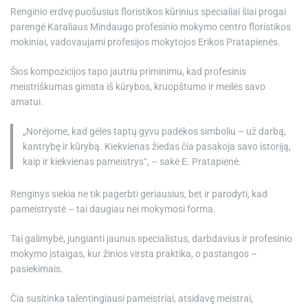
Renginio erdvę puošusius floristikos kūrinius specialiai šiai progai
parengė Karaliaus Mindaugo profesinio mokymo centro floristikos
mokiniai, vadovaujami profesijos mokytojos Erikos Pratapienės.
Šios kompozicijos tapo jautriu priminimu, kad profesinis
meistriškumas gimsta iš kūrybos, kruopštumo ir meilės savo
amatui.
„Norėjome, kad gėlės taptų gyvu padėkos simboliu – už darbą,
kantrybę ir kūrybą. Kiekvienas žiedas čia pasakoja savo istoriją,
kaip ir kiekvienas pameistrys“, – sakė E. Pratapienė.
Renginys siekia ne tik pagerbti geriausius, bet ir parodyti, kad
pameistrystė – tai daugiau nei mokymosi forma.
Tai galimybė, jungianti jaunus specialistus, darbdavius ir profesinio
mokymo įstaigas, kur žinios virsta praktika, o pastangos –
pasiekimais.
Čia susitinka talentingiausi pameistriai, atsidavę meistrai,