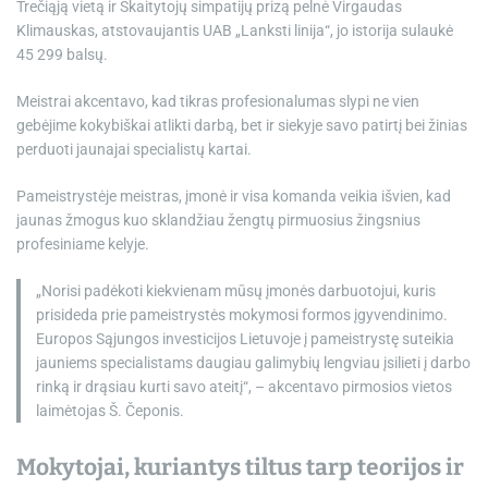
Trečiąją vietą ir Skaitytojų simpatijų prizą pelnė Virgaudas
Klimauskas, atstovaujantis UAB „Lanksti linija“, jo istorija sulaukė
45 299 balsų.
Meistrai akcentavo, kad tikras profesionalumas slypi ne vien
gebėjime kokybiškai atlikti darbą, bet ir siekyje savo patirtį bei žinias
perduoti jaunajai specialistų kartai.
Pameistrystėje meistras, įmonė ir visa komanda veikia išvien, kad
jaunas žmogus kuo sklandžiau žengtų pirmuosius žingsnius
profesiniame kelyje.
„Norisi padėkoti kiekvienam mūsų įmonės darbuotojui, kuris
prisideda prie pameistrystės mokymosi formos įgyvendinimo.
Europos Sąjungos investicijos Lietuvoje į pameistrystę suteikia
jauniems specialistams daugiau galimybių lengviau įsilieti į darbo
rinką ir drąsiau kurti savo ateitį“, – akcentavo pirmosios vietos
laimėtojas Š. Čeponis.
Mokytojai, kuriantys tiltus tarp teorijos ir