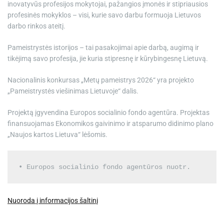
inovatyvūs profesijos mokytojai, pažangios įmonės ir stipriausios
profesinės mokyklos – visi, kurie savo darbu formuoja Lietuvos
darbo rinkos ateitį.
Pameistrystės istorijos – tai pasakojimai apie darbą, augimą ir
tikėjimą savo profesija, jie kuria stipresnę ir kūrybingesnę Lietuvą.
Nacionalinis konkursas „Metų pameistrys 2026“ yra projekto
„Pameistrystės viešinimas Lietuvoje“ dalis.
Projektą įgyvendina Europos socialinio fondo agentūra. Projektas
finansuojamas Ekonomikos gaivinimo ir atsparumo didinimo plano
„Naujos kartos Lietuva“ lėšomis.
• Europos socialinio fondo agentūros nuotr.
Nuoroda į informacijos šaltinį