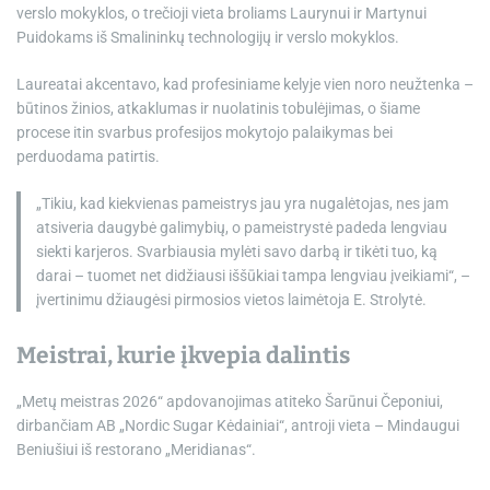
verslo mokyklos, o trečioji vieta broliams Laurynui ir Martynui
Puidokams iš Smalininkų technologijų ir verslo mokyklos.
Laureatai akcentavo, kad profesiniame kelyje vien noro neužtenka –
būtinos žinios, atkaklumas ir nuolatinis tobulėjimas, o šiame
procese itin svarbus profesijos mokytojo palaikymas bei
perduodama patirtis.
„Tikiu, kad kiekvienas pameistrys jau yra nugalėtojas, nes jam
atsiveria daugybė galimybių, o pameistrystė padeda lengviau
siekti karjeros. Svarbiausia mylėti savo darbą ir tikėti tuo, ką
darai – tuomet net didžiausi iššūkiai tampa lengviau įveikiami“, –
įvertinimu džiaugėsi pirmosios vietos laimėtoja E. Strolytė.
Meistrai, kurie įkvepia dalintis
„Metų meistras 2026“ apdovanojimas atiteko Šarūnui Čeponiui,
dirbančiam AB „Nordic Sugar Kėdainiai“, antroji vieta – Mindaugui
Beniušiui iš restorano „Meridianas“.