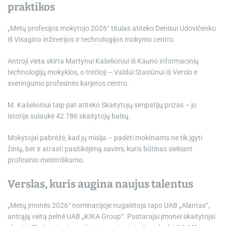
praktikos
„Metų profesijos mokytojo 2026“ titulas atiteko Denisui Udovičenko
iš Visagino inžinerijos ir technologijos mokymo centro.
Antroji vieta skirta Martynui Kašelioniui iš Kauno informacinių
technologijų mokyklos, o trečioji – Valdui Stasiūnui iš Verslo ir
svetingumo profesinės karjeros centro.
M. Kašelioniui taip pat atiteko Skaitytojų simpatijų prizas – jo
istorija sulaukė 42 786 skaitytojų balsų.
Mokytojai pabrėžė, kad jų misija – padėti mokiniams ne tik įgyti
žinių, bet ir atrasti pasitikėjimą savimi, kuris būtinas siekiant
profesinio meistriškumo.
Verslas, kuris augina naujus talentus
„Metų įmonės 2026“ nominacijoje nugalėtoja tapo UAB „Alantas“,
antrąją vietą pelnė UAB „KIKA Group“. Pastarajai įmonei skaitytojai