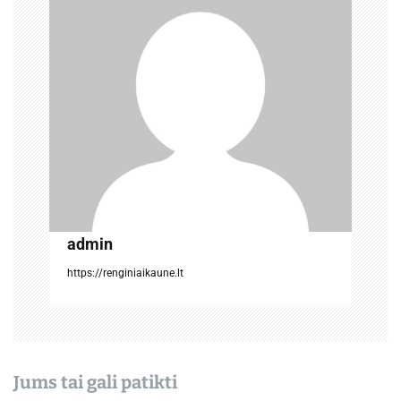
t
a
r
p
į
r
a
admin
š
https://renginiaikaune.lt
ų
Jums tai gali patikti