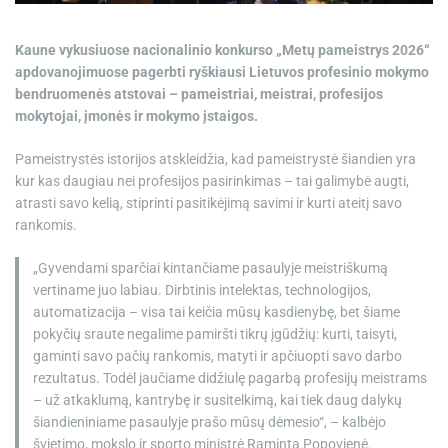
e
Kaune vykusiuose nacionalinio konkurso „Metų pameistrys 2026“
apdovanojimuose pagerbti ryškiausi Lietuvos profesinio mokymo
bendruomenės atstovai – pameistriai, meistrai, profesijos
mokytojai, įmonės ir mokymo įstaigos.
Pameistrystės istorijos atskleidžia, kad pameistrystė šiandien yra
kur kas daugiau nei profesijos pasirinkimas – tai galimybė augti,
atrasti savo kelią, stiprinti pasitikėjimą savimi ir kurti ateitį savo
rankomis.
„Gyvendami sparčiai kintančiame pasaulyje meistriškumą
vertiname juo labiau. Dirbtinis intelektas, technologijos,
automatizacija – visa tai keičia mūsų kasdienybę, bet šiame
pokyčių sraute negalime pamiršti tikrų įgūdžių: kurti, taisyti,
gaminti savo pačių rankomis, matyti ir apčiuopti savo darbo
rezultatus. Todėl jaučiame didžiulę pagarbą profesijų meistrams
– už atkaklumą, kantrybę ir susitelkimą, kai tiek daug dalykų
šiandieniniame pasaulyje prašo mūsų dėmesio“, – kalbėjo
švietimo, mokslo ir sporto ministrė Raminta Popovienė.