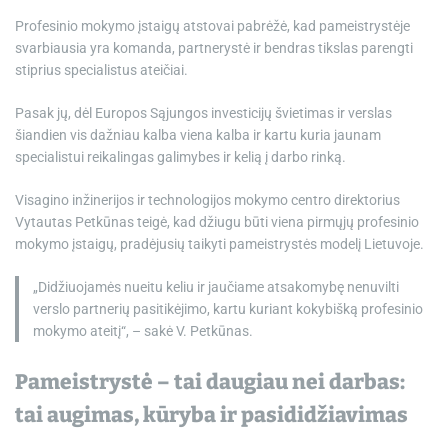
Profesinio mokymo įstaigų atstovai pabrėžė, kad pameistrystėje
svarbiausia yra komanda, partnerystė ir bendras tikslas parengti
stiprius specialistus ateičiai.
Pasak jų, dėl Europos Sąjungos investicijų švietimas ir verslas
šiandien vis dažniau kalba viena kalba ir kartu kuria jaunam
specialistui reikalingas galimybes ir kelią į darbo rinką.
Visagino inžinerijos ir technologijos mokymo centro direktorius
Vytautas Petkūnas teigė, kad džiugu būti viena pirmųjų profesinio
mokymo įstaigų, pradėjusių taikyti pameistrystės modelį Lietuvoje.
„Didžiuojamės nueitu keliu ir jaučiame atsakomybę nenuvilti
verslo partnerių pasitikėjimo, kartu kuriant kokybišką profesinio
mokymo ateitį“, – sakė V. Petkūnas.
Pameistrystė – tai daugiau nei darbas:
tai augimas, kūryba ir pasididžiavimas