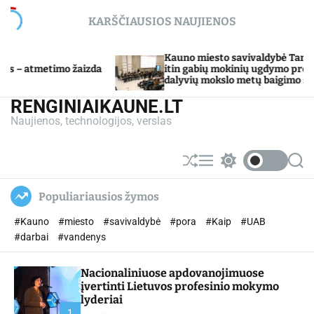
S
KARŠČIAUSIOS NAUJIENOS
k
i
p
Kauno miesto savivaldybė Tarpdisciplininio
zda
t
itin gabių mokinių ugdymo programos
dalyvių mokslo metų baigimo šventė
o
c
RENGINIAIKAUNE.LT
o
Naujienos, technologijos, verslas
n
t
e
S
M
S
S
n
h
e
w
e
u
n
i
a
t
Populiariausios žymos
ff
u
t
r
l
c
c
#Kauno
#miesto
#savivaldybė
#pora
#Kaip
#UAB
e
h
h
c
#darbai
#vandenys
o
l
Nacionaliniuose apdovanojimuose
o
r
įvertinti Lietuvos profesinio mokymo
m
lyderiai
o
1