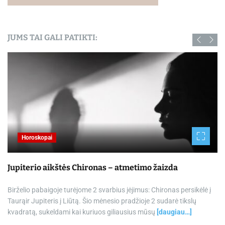
JUMS TAI GALI PATIKTI:
Horoskopai
Jupiterio aikštės Chironas – atmetimo žaizda
Birželio pabaigoje turėjome 2 svarbius įėjimus: Chironas persikėlė į
Taurąir Jupiteris į Liūtą. Šio mėnesio pradžioje 2 sudarė tikslų
kvadratą, sukeldami kai kuriuos giliausius mūsų
[daugiau…]