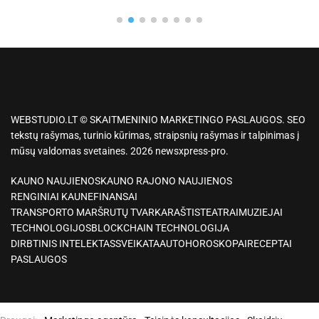
WEBSTUDIO.LT © SKAITMENINIO MARKETINGO PASLAUGOS. SEO
tekstų rašymas, turinio kūrimas, straipsnių rašymas ir talpinimas į
mūsų valdomas svetaines. 2026 newsxpress-pro.
KAUNO NAUJIENOS
KAUNO RAJONO NAUJIENOS
RENGINIAI KAUNE
FINANSAI
TRANSPORTO MARŠRUTŲ TVARKARAŠTIS
TEATRAI
MUZIEJAI
TECHNOLOGIJOS
BLOCKCHAIN TECHNOLOGIJA
DIRBTINIS INTELEKTAS
SVEIKATA
AUTO
HOROSKOPAI
RECEPTAI
PASLAUGOS