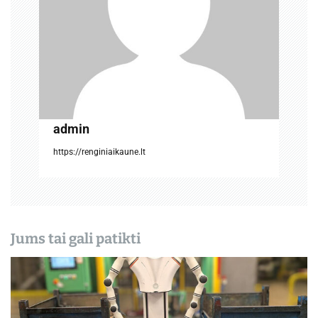
a
r
p
į
admin
r
https://renginiaikaune.lt
a
š
ų
Jums tai gali patikti