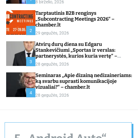
8 birželio, 2026
d
e
Tarptautinis B2B renginys
„Subcontracting Meetings 2026“ –
chamber.lt
2
29 gegužės, 2026
Atvirų durų diena su Edgaru
Stankevičiumi „Sportas ir verslas:
partnerystės, kurios kuria vertę“ –
chamber.lt
3
28 gegužės, 2026
Seminaras „Apie dizainą nedizaineriams:
ką svarbu suprasti komunikacijoje
vizualiai?“ – chamber.lt
4
28 gegužės, 2026