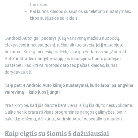
funkcijas.
Kai kurios klaidos susijusios su telefono nustatymais,
kitos susijusios su laidais.
„Android Auto“ gali padaryti jūsų vairavimą mažiau nuobodų,
efektyvesnį ir net saugesnį, tačiau tik tuo atveju, jei jį naudojate
tinkamai. Keletą mėnesių praleidęs susipažindamas su „Android
Auto“ ir atradęs daugybę naujų jos naudojimo būdų, pradėjau
pastebėti, kad kiti vairuotojai daro tas pačias klaidas, kurias
darydavau aš.
Taip pat: 4 Android Auto kūrėjo nustatymai, kurie labai palengvina
vairavimą – kaip juos įjungti
Yra tikimybė, kad jūs darote bent vieną iš šių klaidų to nesuvokdami.
Galite ne tik prarasti visas programinės įrangos galimybes, bet ir
sukelti problemų, dėl kurių „Android Auto“ nebegalima naudoti.
Kaip elgtis su šiomis 5 dažniausiai