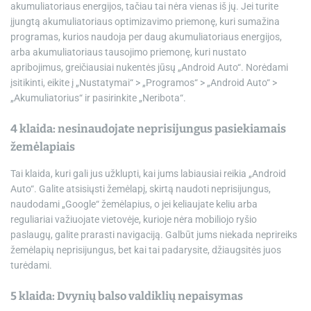
akumuliatoriaus energijos, tačiau tai nėra vienas iš jų. Jei turite
įjungtą akumuliatoriaus optimizavimo priemonę, kuri sumažina
programas, kurios naudoja per daug akumuliatoriaus energijos,
arba akumuliatoriaus tausojimo priemonę, kuri nustato
apribojimus, greičiausiai nukentės jūsų „Android Auto“. Norėdami
įsitikinti, eikite į „Nustatymai“ > „Programos“ > „Android Auto“ >
„Akumuliatorius“ ir pasirinkite „Neribota“.
4 klaida: nesinaudojate neprisijungus pasiekiamais
žemėlapiais
Tai klaida, kuri gali jus užklupti, kai jums labiausiai reikia „Android
Auto“. Galite atsisiųsti žemėlapį, skirtą naudoti neprisijungus,
naudodami „Google“ žemėlapius, o jei keliaujate keliu arba
reguliariai važiuojate vietovėje, kurioje nėra mobiliojo ryšio
paslaugų, galite prarasti navigaciją. Galbūt jums niekada neprireiks
žemėlapių neprisijungus, bet kai tai padarysite, džiaugsitės juos
turėdami.
5 klaida: Dvynių balso valdiklių nepaisymas