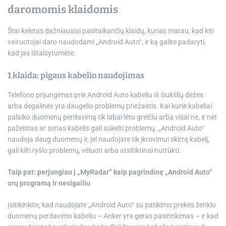
daromomis klaidomis
Štai keletas dažniausiai pasitaikančių klaidų, kurias matau, kad kiti
vairuotojai daro naudodami „Android Auto“, ir ką galite padaryti,
kad jas ištaisytumėte.
1 klaida: pigaus kabelio naudojimas
Telefono prijungimas prie Android Auto kabeliu iš šiukšlių dėžės
arba degalinės yra daugelio problemų priežastis. Kai kurie kabeliai
palaiko duomenų perdavimą tik labai lėtu greičiu arba visai ne, ir net
pažeistas ar senas kabelis gali sukelti problemų. „Android Auto“
naudoja daug duomenų ir, jei naudojate tik įkrovimui skirtą kabelį,
gali kilti ryšio problemų, vėluoti arba atsitiktinai nutrūkti.
Taip pat: perjungiau į „MyRadar“ kaip pagrindinę „Android Auto“
orų programą ir nesigailiu
Įsitikinkite, kad naudojate „Android Auto“ su patikimo prekės ženklo
duomenų perdavimo kabeliu –
Anker yra geras pasirinkimas
– ir kad