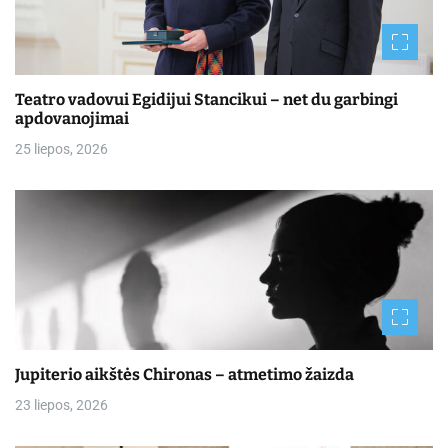
Teatro vadovui Egidijui Stancikui – net du garbingi
apdovanojimai
25 liepos, 2026
Jupiterio aikštės Chironas – atmetimo žaizda
23 liepos, 2026