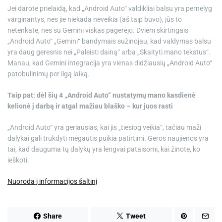
Jei darote prielaidą, kad „Android Auto“ valdikliai balsu yra pernelyg
varginantys, nes jie niekada neveikia (aš taip buvo), jūs to
netenkate, nes su Gemini viskas pagerėjo. Dviem skirtingais
„Android Auto“ „Gemini“ bandymais sužinojau, kad valdymas balsu
yra daug geresnis nei „Paleisti dainą“ arba „Skaityti mano tekstus“.
Manau, kad Gemini integracija yra vienas didžiausių „Android Auto“
patobulinimų per ilgą laiką.
Taip pat: dėl šių 4 „Android Auto“ nustatymų mano kasdienė
kelionė į darbą ir atgal mažiau blaško – kur juos rasti
„Android Auto“ yra geriausias, kai jis „tiesiog veikia“, tačiau maži
dalykai gali trukdyti mėgautis puikia patirtimi. Geros naujienos yra
tai, kad dauguma tų dalykų yra lengvai pataisomi, kai žinote, ko
ieškoti.
Nuoroda į informacijos šaltinį
Share
Tweet