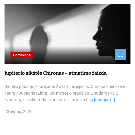
Horoskopai
Jupiterio aikštės Chironas – atmetimo žaizda
Birželio pabaigoje turėjome 2 svarbius įėjimus: Chironas persikėlė į
Taurąir Jupiteris į Liūtą. Šio mėnesio pradžioje 2 sudarė tikslų
kvadratą, sukeldami kai kuriuos giliausius mūsų
[daugiau…]
23 liepos, 2026