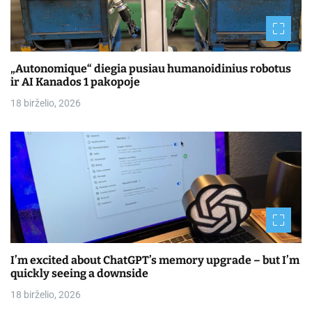
„Autonomique“ diegia pusiau humanoidinius robotus
ir AI Kanados 1 pakopoje
18 birželio, 2026
I’m excited about ChatGPT’s memory upgrade – but I’m
quickly seeing a downside
18 birželio, 2026