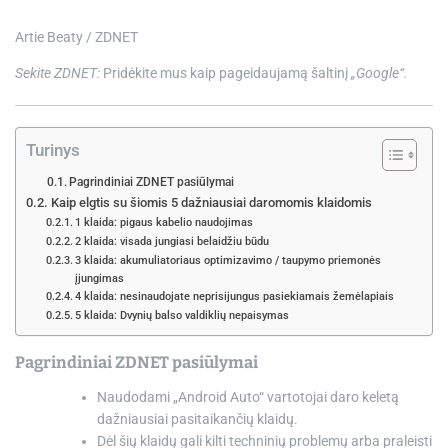
e
Artie Beaty / ZDNET
Sekite ZDNET:
Pridėkite mus kaip pageidaujamą šaltinį
„Google“.
Turinys
Pagrindiniai ZDNET pasiūlymai
Kaip elgtis su šiomis 5 dažniausiai daromomis klaidomis
1 klaida: pigaus kabelio naudojimas
2 klaida: visada jungiasi belaidžiu būdu
3 klaida: akumuliatoriaus optimizavimo / taupymo priemonės
įjungimas
4 klaida: nesinaudojate neprisijungus pasiekiamais žemėlapiais
5 klaida: Dvynių balso valdiklių nepaisymas
Pagrindiniai ZDNET pasiūlymai
Naudodami „Android Auto“ vartotojai daro keletą
dažniausiai pasitaikančių klaidų.
Dėl šių klaidų gali kilti techninių problemų arba praleisti