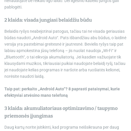
nenaudojate be reikalo ilgo laido. Dėl ilgesnio kabelio jungtis gali
pablogėti.
2 klaida: visada jungiasi belaidžiu būdu
Belaidis ryšys neabejotinai patogus, tačiau tai ne visada geriausias
būdas naudoti „Android Auto“. Pats išbandžiau abu būdus, o laidinė
versija yra pastebimai greitesnė ir jautresnė. Bevielis ryšys taip pat
labiau apmokestina jūsų telefoną – jis nuolat naudoja „Wi-Fi“ ir
„Bluetooth“, o tai eikvoja akumuliatorių. Jei kasdien važiuojate tik
klausydami muzikos, tikriausiai puikiai naudojate belaidį ryšį, tačiau
jei naudojate kelias programas ir naršote arba ruošiatės kelionei,
norėsite naudoti laidą.
Taip pat: perkaito „Android Auto“? 8 paprasti pataisymai, kurie
efektyviai atvėsino mano telefoną
3 klaida: akumuliatoriaus optimizavimo / taupymo
priemonės įjungimas
Daug kartų norite įsitikinti, kad programa neišsikrauna per daug