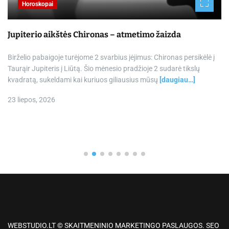
Horoskopai
Jupiterio aikštės Chironas – atmetimo žaizda
Birželio pabaigoje turėjome 2 svarbius įėjimus: Chironas persikėlė į
Taurąir Jupiteris į Liūtą. Šio mėnesio pradžioje 2 sudarė tikslų
kvadratą, sukeldami kai kuriuos giliausius mūsų
[daugiau…]
23 liepos, 2026
WEBSTUDIO.LT © SKAITMENINIO MARKETINGO PASLAUGOS. SEO