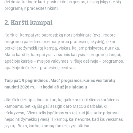
Jei rimtai ketinate kurti pasirinktinius gestus, tiesiog įsigykite šią
programą ir pradėkite tinkinti.
2. Karšti kampai
Karštieji kampai yra paprasti: ką nors priskiriate (pvz., rodote
programų paleidimo priemonę arba pranešimų skydelį), o kai
perkeliate žymeklį į tą kampą, viskas, ką jam priskyrėte, nutinka.
Mano karštieji kampai yra: viršutinis kairysis – programų langai,
apačioje kairėje – misijos valdymas, viršuje dešinėje – programos,
apačioje dešinėje – pranešimų centras.
Taip pat:
9 pagrindinės „Mac“ programos, kurias visi turėtų
naudoti 2026 m. – ir kodėl aš už jas laiduoju
Jūs šiek tiek apsiribojate tuo, ką galite priskirti šiems karštiems
kampams, bet ką jūs
gali
assign daro MacOS darbalaukį
efektyvesnį. Vienintelis įspėjimas yra tai, kad jūs turite priprasti
nejudinti žymeklio į vieną iš kampų, kai nenorite, kad šis veiksmas
įvyktų. Be to, karštų kampų funkcija yra būtina.