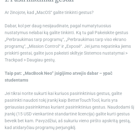
Ar žinojote, kad „MacOS“ galite tinkinti gestus?
Dabar, kol per daug nesijaudinate, pagal numatytuosius
nustatymus nelabai ką galite tinkinti. Ką tu
gali
Pakeiskite gestus
„Perbraukimas tarp programų“, „Perbraukimas tarp viso ekrano
programų“, „Mission Control“ ir „Exposé“. Jei jums nepatinka jiems
priskirti gestai, galite juos pakeisti skiltyje Sistemos nustatymai >
Trackpad > Daugiau gestų.
Taip pat:
„MacBook Neo“ įsigijimo atvejis dabar – ypač
studentams
Jei tikrai norite sukurti kai kuriuos pasirinktinius gestus, galite
pasirinkti naudoti tokį įrankį kaip BetterTouchTool, kuris yra
geriausias pasirinkimas kuriant pasirinktinius gestus. Naudodami šį
įrankį (15 USD vienkartinė standartinė licencija) galite kurti gestus
beveik bet kam. Pavyzdžiui, aš sukuriu vieno piršto apskritą gestą,
kad atidaryčiau programų perjungiklį.