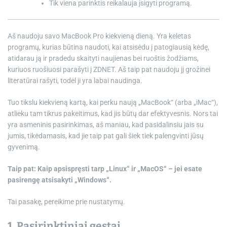
Tik viena parinktis reikalauja įsigyti programą.
Aš naudoju savo MacBook Pro kiekvieną dieną. Yra keletas
programų, kurias būtina naudoti, kai atsisėdu į patogiausią kėdę,
atidarau ją ir pradedu skaityti naujienas bei ruoštis žodžiams,
kuriuos ruošiuosi parašyti į ZDNET. Aš taip pat naudoju jį grožinei
literatūrai rašyti, todėl ji yra labai naudinga.
Tuo tikslu kiekvieną kartą, kai perku naują „MacBook“ (arba „iMac“),
atlieku tam tikrus pakeitimus, kad jis būtų dar efektyvesnis. Nors tai
yra asmeninis pasirinkimas, aš maniau, kad pasidalinsiu jais su
jumis, tikėdamasis, kad jie taip pat gali šiek tiek palengvinti jūsų
gyvenimą.
Taip pat:
Kaip apsispręsti tarp „Linux“ ir „MacOS“ – jei esate
pasirengę atsisakyti „Windows“.
Tai pasakę, pereikime prie nustatymų.
1. Pasirinktiniai gestai