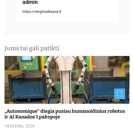
admin
r
https://renginiaikaune.lt
a
š
ų
Jums tai gali patikti
„Autonomique“ diegia pusiau humanoidinius robotus
ir AI Kanados 1 pakopoje
18 birželio, 2026