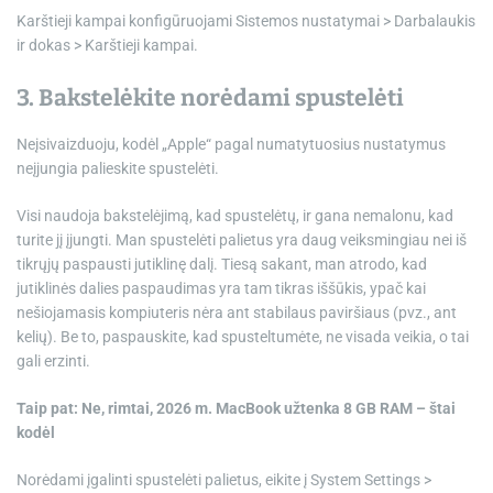
Karštieji kampai konfigūruojami Sistemos nustatymai > Darbalaukis
ir dokas > Karštieji kampai.
3. Bakstelėkite norėdami spustelėti
Neįsivaizduoju, kodėl „Apple“ pagal numatytuosius nustatymus
neįjungia palieskite spustelėti.
Visi naudoja bakstelėjimą, kad spustelėtų, ir gana nemalonu, kad
turite jį įjungti. Man spustelėti palietus yra daug veiksmingiau nei iš
tikrųjų paspausti jutiklinę dalį. Tiesą sakant, man atrodo, kad
jutiklinės dalies paspaudimas yra tam tikras iššūkis, ypač kai
nešiojamasis kompiuteris nėra ant stabilaus paviršiaus (pvz., ant
kelių). Be to, paspauskite, kad spusteltumėte, ne visada veikia, o tai
gali erzinti.
Taip pat:
Ne, rimtai, 2026 m. MacBook užtenka 8 GB RAM – štai
kodėl
Norėdami įgalinti spustelėti palietus, eikite į System Settings >