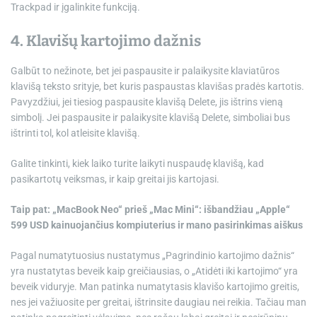
Trackpad ir įgalinkite funkciją.
4. Klavišų kartojimo dažnis
Galbūt to nežinote, bet jei paspausite ir palaikysite klaviatūros
klavišą teksto srityje, bet kuris paspaustas klavišas pradės kartotis.
Pavyzdžiui, jei tiesiog paspausite klavišą Delete, jis ištrins vieną
simbolį. Jei paspausite ir palaikysite klavišą Delete, simboliai bus
ištrinti tol, kol atleisite klavišą.
Galite tinkinti, kiek laiko turite laikyti nuspaudę klavišą, kad
pasikartotų veiksmas, ir kaip greitai jis kartojasi.
Taip pat:
„MacBook Neo“ prieš „Mac Mini“: išbandžiau „Apple“
599 USD kainuojančius kompiuterius ir mano pasirinkimas aiškus
Pagal numatytuosius nustatymus „Pagrindinio kartojimo dažnis“
yra nustatytas beveik kaip greičiausias, o „Atidėti iki kartojimo“ yra
beveik viduryje. Man patinka numatytasis klavišo kartojimo greitis,
nes jei važiuosite per greitai, ištrinsite daugiau nei reikia. Tačiau man