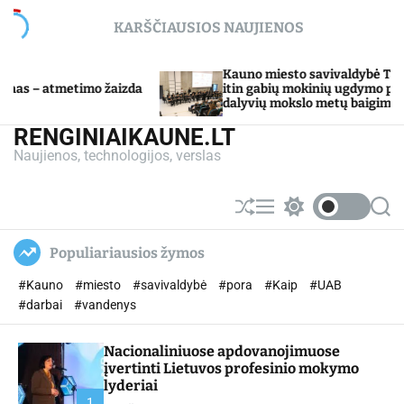
S
KARŠČIAUSIOS NAUJIENOS
k
i
p
Kauno miesto savivaldybė Tarpdisciplininio
žaizda
t
itin gabių mokinių ugdymo programos
dalyvių mokslo metų baigimo šventė
o
c
RENGINIAIKAUNE.LT
o
Naujienos, technologijos, verslas
n
t
e
S
M
S
S
n
h
e
w
e
u
n
i
a
t
Populiariausios žymos
ff
u
t
r
l
c
c
#Kauno
#miesto
#savivaldybė
#pora
#Kaip
#UAB
e
h
h
c
#darbai
#vandenys
o
l
Nacionaliniuose apdovanojimuose
o
r
įvertinti Lietuvos profesinio mokymo
m
lyderiai
o
1