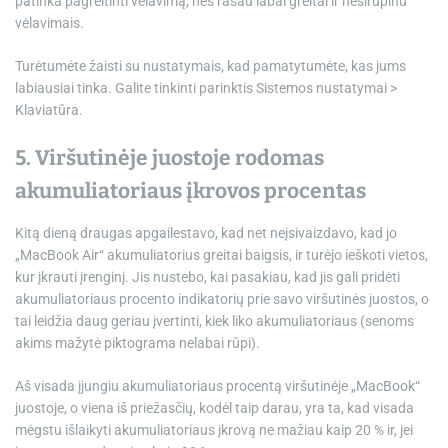
patinka pagreitinti vėlavimą, nes rašau labai greitai ir nesirūpinu
vėlavimais.
Turėtumėte žaisti su nustatymais, kad pamatytumėte, kas jums
labiausiai tinka. Galite tinkinti parinktis Sistemos nustatymai >
Klaviatūra.
5. Viršutinėje juostoje rodomas
akumuliatoriaus įkrovos procentas
Kitą dieną draugas apgailestavo, kad net neįsivaizdavo, kad jo
„MacBook Air“ akumuliatorius greitai baigsis, ir turėjo ieškoti vietos,
kur įkrauti įrenginį. Jis nustebo, kai pasakiau, kad jis gali pridėti
akumuliatoriaus procento indikatorių prie savo viršutinės juostos, o
tai leidžia daug geriau įvertinti, kiek liko akumuliatoriaus (senoms
akims mažytė piktograma nelabai rūpi).
Aš visada įjungiu akumuliatoriaus procentą viršutinėje „MacBook“
juostoje, o viena iš priežasčių, kodėl taip darau, yra ta, kad visada
mėgstu išlaikyti akumuliatoriaus įkrovą ne mažiau kaip 20 % ir, jei