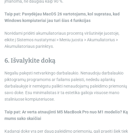
įmanoma, ne daugiau kaip 90 %.
Taip pat:
Pavydėjau MacOS 26 vartotojams, kol supratau, kad
Windows kompiuteriai jau turi šias 4 funkcijas
Norėdami pridėti akumuliatoriaus procentą viršutinėje juostoje,
eikite į Sistemos nustatymai > Meniu juosta > Akumuliatorius >
Akumuliatoriaus parinktys.
6. Išvalykite doką
Negaliu pakęsti netvarkingo darbalaukio. Nenaudoju darbalaukio
piktogramų programoms ar failams paleisti, nededu aplankų
darbalaukyje ir nemėgstu palikti nenaudojamų paleidimo priemonių
savo doke. Esu minimalistas ir ta estetika galioja visuose mano
staliniuose kompiuteriuose.
Taip pat:
Ar verta atnaujinti M5 MacBook Pro nuo M1 modelio? Ką
mums sako skaičiai
Kadangi doke yra per daug paleidimo priemonių, gali praeiti šiek tiek