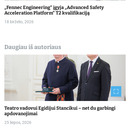
„Fennec Engineering“ įgyja „Advanced Safety
Acceleration Platform“ T2 kvalifikaciją
18 birželio, 2026
Daugiau iš autoriaus
Teatro vadovui Egidijui Stancikui – net du garbingi
apdovanojimai
25 liepos, 2026