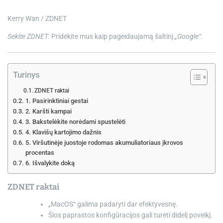
e
Kerry Wan / ZDNET
Sekite ZDNET:
Pridėkite mus kaip pageidaujamą šaltinį
„Google“.
Turinys
ZDNET raktai
1. Pasirinktiniai gestai
2. Karšti kampai
3. Bakstelėkite norėdami spustelėti
4. Klavišų kartojimo dažnis
5. Viršutinėje juostoje rodomas akumuliatoriaus įkrovos
procentas
6. Išvalykite doką
ZDNET raktai
„MacOS“ galima padaryti dar efektyvesnę.
Šios paprastos konfigūracijos gali turėti didelį poveikį.