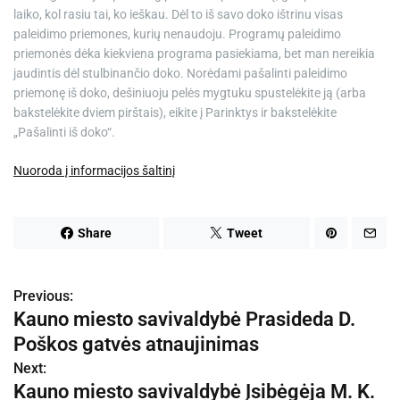
laiko, kol rasiu tai, ko ieškau. Dėl to iš savo doko ištrinu visas
paleidimo priemones, kurių nenaudoju. Programų paleidimo
priemonės dėka kiekviena programa pasiekiama, bet man nereikia
jaudintis dėl stulbinančio doko. Norėdami pašalinti paleidimo
priemonę iš doko, dešiniuoju pelės mygtuku spustelėkite ją (arba
bakstelėkite dviem pirštais), eikite į Parinktys ir bakstelėkite
„Pašalinti iš doko“.
Nuoroda į informacijos šaltinį
Share
Tweet
Previous:
N
Kauno miesto savivaldybė Prasideda D.
a
Poškos gatvės atnaujinimas
v
Next:
Kauno miesto savivaldybė Įsibėgėja M. K.