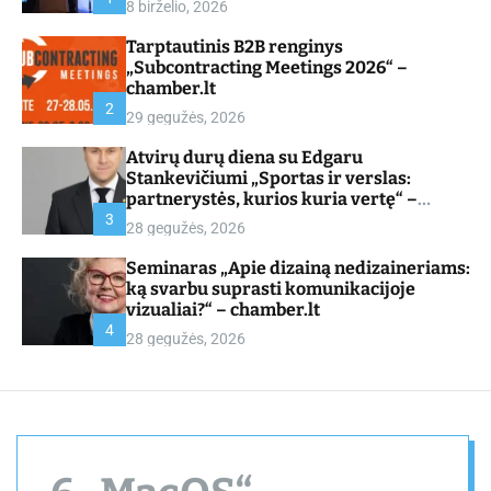
8 birželio, 2026
d
e
Tarptautinis B2B renginys
„Subcontracting Meetings 2026“ –
chamber.lt
2
29 gegužės, 2026
Atvirų durų diena su Edgaru
Stankevičiumi „Sportas ir verslas:
partnerystės, kurios kuria vertę“ –
chamber.lt
3
28 gegužės, 2026
Seminaras „Apie dizainą nedizaineriams:
ką svarbu suprasti komunikacijoje
vizualiai?“ – chamber.lt
4
28 gegužės, 2026