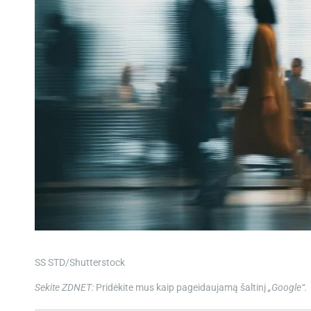
SS STD/Shutterstock
Sekite ZDNET:
Pridėkite mus kaip pageidaujamą šaltinį
„Google“.