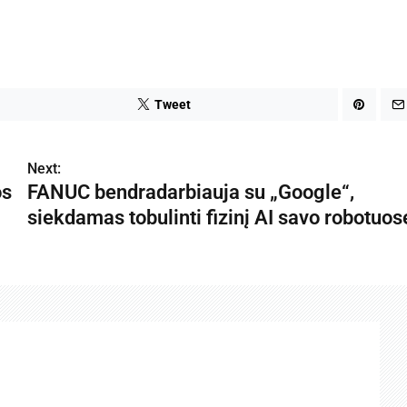
Tweet
Next:
os
FANUC bendradarbiauja su „Google“,
siekdamas tobulinti fizinį AI savo robotuos