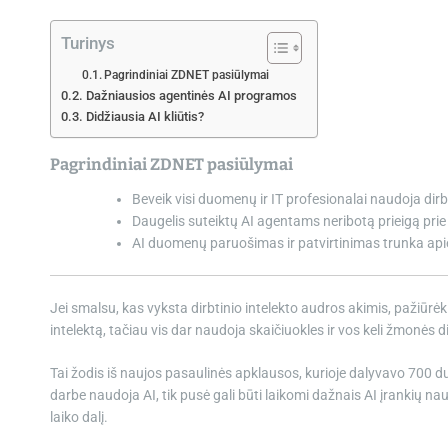
Turinys
Pagrindiniai ZDNET pasiūlymai
Dažniausios agentinės AI programos
Didžiausia AI kliūtis?
Pagrindiniai ZDNET pasiūlymai
Beveik visi duomenų ir IT profesionalai naudoja dirb
Daugelis suteiktų AI agentams neribotą prieigą pr
AI duomenų paruošimas ir patvirtinimas trunka api
Jei smalsu, kas vyksta dirbtinio intelekto audros akimis, pažiūrėk
intelektą, tačiau vis dar naudoja skaičiuokles ir vos keli žmonės 
Tai žodis iš naujos pasaulinės apklausos, kurioje dalyvavo 700 duo
darbe naudoja AI, tik pusė gali būti laikomi dažnais AI įrankių nau
laiko dalį.