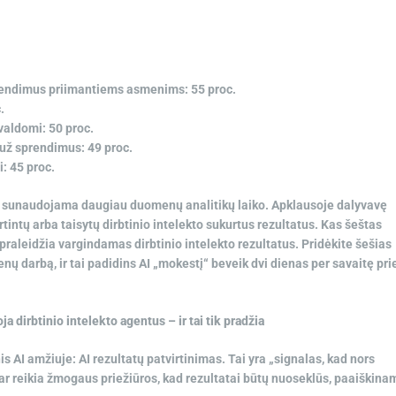
sprendimus priimantiems asmenims: 55 proc.
.
valdomi: 50 proc.
už sprendimus: 49 proc.
i: 45 proc.
 to, sunaudojama daugiau duomenų analitikų laiko. Apklausoje dalyvavę
rtintų arba taisytų dirbtinio intelekto sukurtus rezultatus. Kas šeštas
praleidžia vargindamas dirbtinio intelekto rezultatus. Pridėkite šešias
ų darbą, ir tai padidins AI „mokestį“ beveik dvi dienas per savaitę pri
 dirbtinio intelekto agentus – ir tai tik pradžia
is AI amžiuje: AI rezultatų patvirtinimas. Tai yra „signalas, kad nors
 dar reikia žmogaus priežiūros, kad rezultatai būtų nuoseklūs, paaiškina