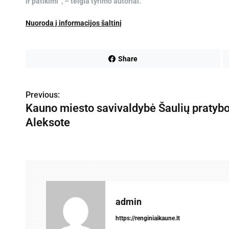
ir patikimi“, – teigia tyrimo autoriai.
Nuoroda į informacijos šaltinį
Share
Previous:
N
Kauno miesto savivaldybė Šaulių pratyb
a
Aleksote
v
i
g
a
admin
c
https://renginiaikaune.lt