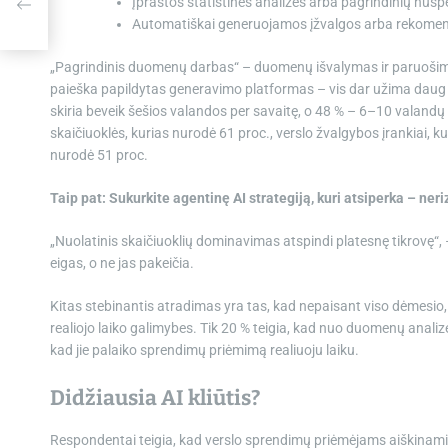
Įprastos statistinės analizės arba pagrindinių nus
Automatiškai generuojamos įžvalgos arba rekomen
„Pagrindinis duomenų darbas“ – duomenų išvalymas ir paruošima
paieška papildytas generavimo platformas – vis dar užima daug 
skiria beveik šešios valandos per savaitę, o 48 % – 6–10 valandų pe
skaičiuoklės, kurias nurodė 61 proc., verslo žvalgybos įrankiai, 
nurodė 51 proc.
Taip pat:
Sukurkite agentinę AI strategiją, kuri atsiperka – ner
„Nuolatinis skaičiuoklių dominavimas atspindi platesnę tikrovę“, 
eigas, o ne jas pakeičia.
Kitas stebinantis atradimas yra tas, kad nepaisant viso dėmesio, s
realiojo laiko galimybes. Tik 20 % teigia, kad nuo duomenų analizės
kad jie palaiko sprendimų priėmimą realiuoju laiku.
Didžiausia AI kliūtis?
Respondentai teigia, kad verslo sprendimų priėmėjams aiškinami di