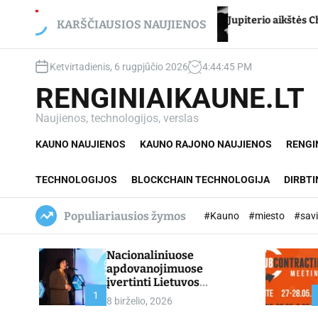
S
kui – net du
Jupiterio aikštės Chironas – atmetimo 
k
KARŠČIAUSIOS NAUJIENOS
i
p
Ketvirtadienis, 6 rugpjūčio 2026
4
:
44
:
46
PM
t
o
RENGINIAIKAUNE.LT
c
o
Naujienos, technologijos, verslas
n
KAUNO NAUJIENOS
KAUNO RAJONO NAUJIENOS
RENGI
t
e
n
TECHNOLOGIJOS
BLOCKCHAIN TECHNOLOGIJA
DIRBTI
t
Populiariausios žymos
#Kauno
#miesto
#sav
Nacionaliniuose
apdovanojimuose
įvertinti Lietuvos
profesinio mokymo
1
8 birželio, 2026
lyderiai