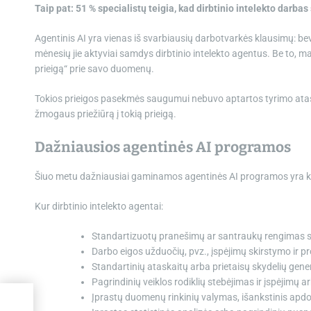
Taip pat:
51 % specialistų teigia, kad dirbtinio intelekto darb
Agentinis AI yra vienas iš svarbiausių darbotvarkės klausimų: be
mėnesių jie aktyviai samdys dirbtinio intelekto agentus. Be to, m
prieigą“ prie savo duomenų.
Tokios prieigos pasekmės saugumui nebuvo aptartos tyrimo atask
žmogaus priežiūrą į tokią prieigą.
Dažniausios agentinės AI programos
Šiuo metu dažniausiai gaminamos agentinės AI programos yra k
Kur dirbtinio intelekto agentai:
Standartizuotų pranešimų ar santraukų rengimas s
Darbo eigos užduočių, pvz., įspėjimų skirstymo ir
Standartinių ataskaitų arba prietaisų skydelių gene
Pagrindinių veiklos rodiklių stebėjimas ir įspėjimų
Įprastų duomenų rinkinių valymas, išankstinis apdo