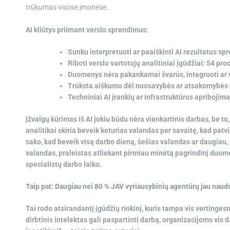
trūkumas visose įmonėse.
AI kliūtys priimant verslo sprendimus:
Sunku interpretuoti ar paaiškinti AI rezultatus 
Riboti verslo vartotojų analitiniai įgūdžiai: 54 proc
Duomenys nėra pakankamai švarūs, integruoti ar 
Trūksta aiškumo dėl nuosavybės ar atsakomybės 
Techniniai AI įrankių ar infrastruktūros apribojima
Įžvalgų kūrimas iš AI jokiu būdu nėra vienkartinis darbas, be
analitikai skiria beveik keturias valandas per savaitę, kad patvi
sako, kad beveik visą darbo dieną, šešias valandas ar daugiau, 
valandas, praleistas atliekant pirmiau minėtą pagrindinį duomen
specialistų darbo laiko.
Taip pat:
Daugiau nei 80 % JAV vyriausybinių agentūrų jau naudoja
Tai rodo atsirandantį įgūdžių rinkinį, kuris tampa vis vertingesn
dirbtinis intelektas gali paspartinti darbą, organizacijoms vis