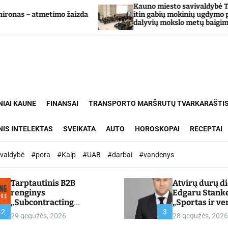
Kauno miesto savivaldybė Tarpdisciplininio
žaizda
itin gabių mokinių ugdymo programos
dalyvių mokslo metų baigimo šventė
NIAI KAUNE
FINANSAI
TRANSPORTO MARŠRUTŲ TVARKARAŠTI
NIS INTELEKTAS
SVEIKATA
AUTO
HOROSKOPAI
RECEPTAI
ivaldybė
#pora
#Kaip
#UAB
#darbai
#vandenys
Tarptautinis B2B
Atvirų durų d
renginys
Edgaru Stank
„Subcontracting
„Sportas ir ve
Meetings 2026“ –
partnerystės,
2
3
29 gegužės, 2026
28 gegužės, 2026
chamber.lt
kuria vertę“ –