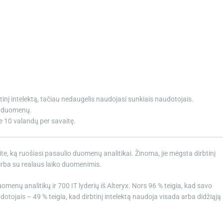
tinį intelektą, tačiau nedaugelis naudojasi sunkiais naudotojais.
ie duomenų.
e 10 valandų per savaitę.
ite, ką ruošiasi pasaulio duomenų analitikai. Žinoma, jie mėgsta dirbtinį
dirba su realaus laiko duomenimis.
menų analitikų ir 700 IT lyderių iš Alteryx. Nors 96 % teigia, kad savo
dotojais – 49 % teigia, kad dirbtinį intelektą naudoja visada arba didžiąją