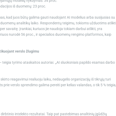
pėjamųjų modelių vykdymas: 34 proc.
dacijos iš duomenų: 23 proc.
s, kad juos būtų galima gauti naudojant AI modelius arba susijusias su
duomenų analitikų laiko. Respondentų teigimu, tokioms užduotims atlikt
r savaitę. Įrankiai, kuriuos jie naudoja tokiam darbui atlikti, yra
kuriuos nurodė 56 proc., ir specialios duomenų rengimo platformos, kaip
izikuojant verslo žlugimu
– teigia tyrimo ataskaitos autoriai. „AI sluoksniais papildo esamas darbo
kirto reagavimui realiuoju laiku, nedaugelis organizacijų iš tikrųjų turi
 prie verslo sprendimo galima pereiti per kelias valandas, o tik 5 % teigia
rbtinio intelekto rezultatai. Taip pat pastebimas analitinių įgūdžių