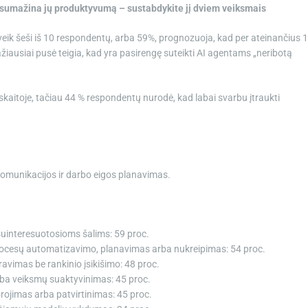
as sumažina jų produktyvumą – sustabdykite jį dviem veiksmais
veik šeši iš 10 respondentų, arba 59%, prognozuoja, kad per ateinančius 
ažiausiai pusė teigia, kad yra pasirengę suteikti AI agentams „neribotą
aitoje, tačiau 44 % respondentų nurodė, kad labai svarbu įtraukti
omunikacijos ir darbo eigos planavimas.
uinteresuotosioms šalims: 59 proc.
 procesų automatizavimo, planavimas arba nukreipimas: 54 proc.
ravimas be rankinio įsikišimo: 48 proc.
 arba veiksmų suaktyvinimas: 45 proc.
rojimas arba patvirtinimas: 45 proc.