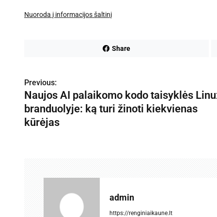
Nuoroda į informacijos šaltinį
Share
Previous:
N
Naujos AI palaikomo kodo taisyklės Linu
a
branduolyje: ką turi žinoti kiekvienas
v
kūrėjas
i
g
a
c
admin
i
https://renginiaikaune.lt