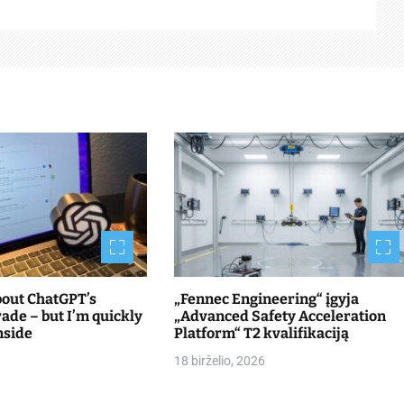
bout ChatGPT’s
„Fennec Engineering“ įgyja
de – but I’m quickly
„Advanced Safety Acceleration
nside
Platform“ T2 kvalifikaciją
18 birželio, 2026