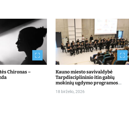
štės Chironas –
Kauno miesto savivaldybė
zda
Tarpdisciplininio itin gabių
mokinių ugdymo programos
dalyvių mokslo metų baigimo
18 birželio, 2026
šventė