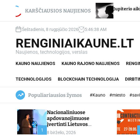
S
ui Stancikui – net du
Jupiterio aikštės Chironas – 
k
KARŠČIAUSIOS NAUJIENOS
ai
i
p
Šeštadienis, 8 rugpjūčio 2026
5
:
46
:
39
AM
t
o
RENGINIAIKAUNE.LT
c
o
Naujienos, technologijos, verslas
n
KAUNO NAUJIENOS
KAUNO RAJONO NAUJIENOS
RENGI
t
e
n
TECHNOLOGIJOS
BLOCKCHAIN TECHNOLOGIJA
DIRBTI
t
Populiariausios žymos
#Kauno
#miesto
#sav
Nacionaliniuose
apdovanojimuose
įvertinti Lietuvos
profesinio mokymo
1
8 birželio, 2026
lyderiai