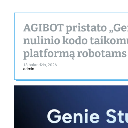
AGIBOT pristato „Ge
nulinio kodo taiko
platformą robotams
13 balandžio, 2026
admin