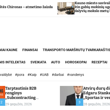
Kauno miesto savivaldybė Tarpdiscipli
atmetimo žaizda
itin gabių mokinių ugdymo programos
dalyvių mokslo metų baigimo šventė
NIAI KAUNE
FINANSAI
TRANSPORTO MARŠRUTŲ TVARKARAŠTI
NIS INTELEKTAS
SVEIKATA
AUTO
HOROSKOPAI
RECEPTAI
ivaldybė
#pora
#Kaip
#UAB
#darbai
#vandenys
Tarptautinis B2B
Atvirų durų d
renginys
Edgaru Stank
„Subcontracting
„Sportas ir ve
Meetings 2026“ –
partnerystės,
2
3
29 gegužės, 2026
28 gegužės, 2026
chamber.lt
kuria vertę“ –