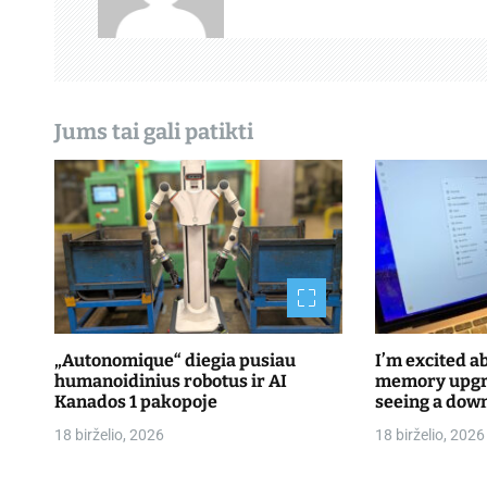
j
a
t
Jums tai gali patikti
a
r
p
į
r
a
„Autonomique“ diegia pusiau
I’m excited a
humanoidinius robotus ir AI
memory upgra
š
Kanados 1 pakopoje
seeing a dow
18 birželio, 2026
18 birželio, 2026
ų