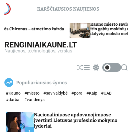
S
KARŠČIAUSIOS NAUJIENOS
k
i
p
Kauno miesto savivaldybė Tarpdiscip
– atmetimo žaizda
t
itin gabių mokinių ugdymo program
dalyvių mokslo metų baigimo šventė
o
c
RENGINIAIKAUNE.LT
o
Naujienos, technologijos, verslas
n
t
e
S
M
S
S
n
h
e
w
e
u
n
i
a
t
Populiariausios žymos
ff
u
t
r
l
c
c
#Kauno
#miesto
#savivaldybė
#pora
#Kaip
#UAB
e
h
h
c
#darbai
#vandenys
o
l
Nacionaliniuose apdovanojimuose
o
r
įvertinti Lietuvos profesinio mokymo
m
lyderiai
o
1