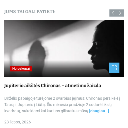
JUMS TAI GALI PATIKTI:
Horoskopai
Jupiterio aikštės Chironas – atmetimo žaizda
Birželio pabaigoje turėjome 2 svarbius įėjimus: Chironas persikėlė į
Taurąir Jupiteris į Liūtą. Šio mėnesio pradžioje 2 sudarė tikslų
kvadratą, sukeldami kai kuriuos giliausius mūsų
[daugiau…]
23 liepos, 2026