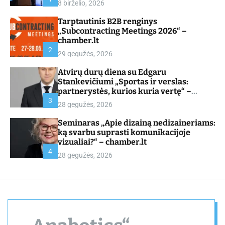
8 birželio, 2026
d
e
Tarptautinis B2B renginys
„Subcontracting Meetings 2026“ –
chamber.lt
2
29 gegužės, 2026
Atvirų durų diena su Edgaru
Stankevičiumi „Sportas ir verslas:
partnerystės, kurios kuria vertę“ –
chamber.lt
3
28 gegužės, 2026
Seminaras „Apie dizainą nedizaineriams:
ką svarbu suprasti komunikacijoje
vizualiai?“ – chamber.lt
4
28 gegužės, 2026