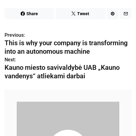
Share
Tweet
Previous:
N
This is why your company is transforming
a
into an autonomous machine
v
Next:
Kauno miesto savivaldybė UAB „Kauno
i
vandenys“ atliekami darbai
g
a
c
i
j