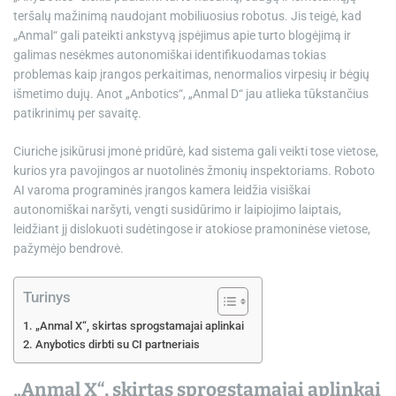
teršalų mažinimą naudojant mobiliuosius robotus. Jis teigė, kad
„Anmal“ gali pateikti ankstyvą įspėjimus apie turto blogėjimą ir
galimas nesėkmes autonomiškai identifikuodamas tokias
problemas kaip įrangos perkaitimas, nenormalios virpesių ir bėgių
išmetimo dujų. Anot „Anbotics“, „Anmal D“ jau atlieka tūkstančius
patikrinimų per savaitę.
Ciuriche įsikūrusi įmonė pridūrė, kad sistema gali veikti tose vietose,
kurios yra pavojingos ar nuotolinės žmonių inspektoriams. Roboto
AI varoma programinės įrangos kamera leidžia visiškai
autonomiškai naršyti, vengti susidūrimo ir laipiojimo laiptais,
leidžiant jį dislokuoti sudėtingose ​​ir atokiose pramoninėse vietose,
pažymėjo bendrovė.
Turinys
„Anmal X“, skirtas sprogstamajai aplinkai
Anybotics dirbti su CI partneriais
„Anmal X“, skirtas sprogstamajai aplinkai