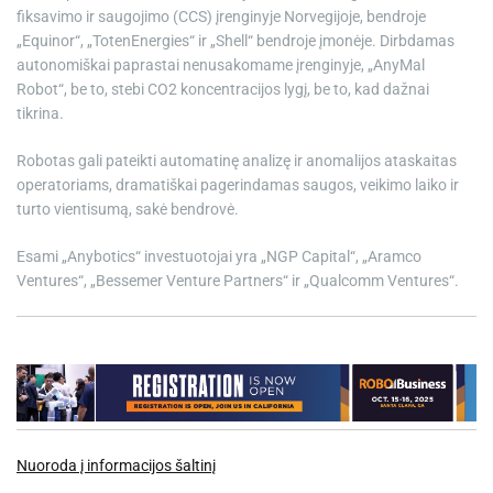
fiksavimo ir saugojimo (CCS) įrenginyje Norvegijoje, bendroje
„Equinor“, „TotenEnergies“ ir „Shell“ bendroje įmonėje. Dirbdamas
autonomiškai paprastai nenusakomame įrenginyje, „AnyMal
Robot“, be to, stebi CO2 koncentracijos lygį, be to, kad dažnai
tikrina.
Robotas gali pateikti automatinę analizę ir anomalijos ataskaitas
operatoriams, dramatiškai pagerindamas saugos, veikimo laiko ir
turto vientisumą, sakė bendrovė.
Esami „Anybotics“ investuotojai yra „NGP Capital“, „Aramco
Ventures“, „Bessemer Venture Partners“ ir „Qualcomm Ventures“.
Nuoroda į informacijos šaltinį