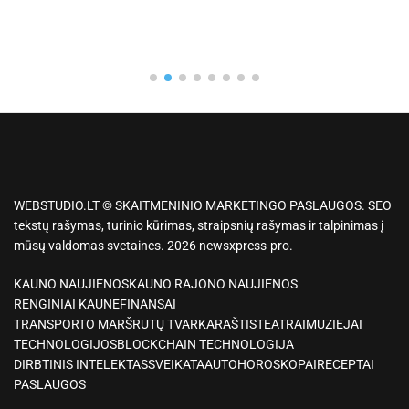
WEBSTUDIO.LT © SKAITMENINIO MARKETINGO PASLAUGOS. SEO
tekstų rašymas, turinio kūrimas, straipsnių rašymas ir talpinimas į
mūsų valdomas svetaines. 2026 newsxpress-pro.
KAUNO NAUJIENOS
KAUNO RAJONO NAUJIENOS
RENGINIAI KAUNE
FINANSAI
TRANSPORTO MARŠRUTŲ TVARKARAŠTIS
TEATRAI
MUZIEJAI
TECHNOLOGIJOS
BLOCKCHAIN TECHNOLOGIJA
DIRBTINIS INTELEKTAS
SVEIKATA
AUTO
HOROSKOPAI
RECEPTAI
PASLAUGOS