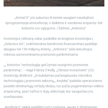
e
„Anmal X“ yra sukurtas iš esmės saugiam naudojimui
sprogstamojoje atmosferoje, o dulkėms ir vandeniui atsparūs- bet
kokioms oro sąlygoms. | Šaltinis: „Anbotics“
Investicijos į klimatą vakar paskelbė strategines investicijas į
„Anbotics AG“, todėl bendras bendrovės finansavimas padidėjo
daugiau nei 150 milijonų dolerių. „Anbotics“ siūlo keturkojus
robotus autonominiams pramonės patikrinimams.
„„ Anbotics “technologija gali žymiai sustiprinti pramonės
patikrinimą“, – teigė Felicity O'Kelly, „Climate Investment“ (CI)
investicijų direktorė. „Įtraukdamas pažangiausias robotikos
technologijas į pramonės sektorių,„ AnyMal “padeda operatoriams
pasiekti išmetamųjų teršalų tikslus, tuo pačiu pagerindamas veiklos
atsparumą, ypač naftos ir dujų sektoriuje, kur saugumas yra
svarbiausias.
„AnyBotics“ siekia padidinti turto našumą, saugą ir išmetamųjų