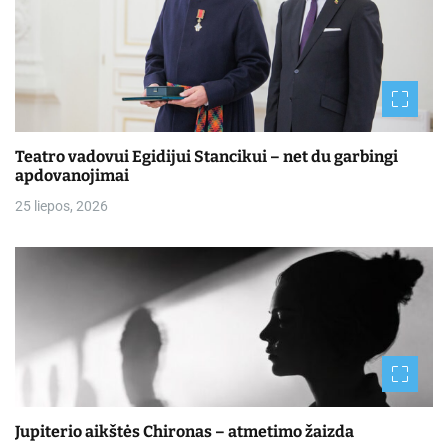
Teatro vadovui Egidijui Stancikui – net du garbingi
apdovanojimai
25 liepos, 2026
Jupiterio aikštės Chironas – atmetimo žaizda