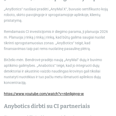
„AnyBotics“ ruošiasi pradėti „AnyMal X“, buvusio sertifikuoto kojų
roboto, skirto pavojingoje ir sprogstamojoje aplinkoje, klientų
pristatymą.
Remdamasis CI investicijomis ir diegimo parama, ji planuoja 2026
m. Planuoja į rinką į rinką į rinką, kad būtų galima saugiai nuolat
tikrinti sprogstamuosius zonas. „AnyBotics“ teigė, kad
finansavimas taip pat rems nuolatinę pasaulinę plėtrą.
Birželio mėn. Bendrovė pradėjo naują „AnyMal“ dujų ir buvimo
aptikimo galimybes. „Anabotics“ teigė, kad jo integruoti dujų
detektoriai ir akustinio vaizdo naudingas krovinys gali tiksliai
nustatyti nuotėkius ir tuo pačiu metu išmatuoti aplinkos dujų
koncentraciją.
https://www.youtube.com/watch?v=nbnljgiyyp-w
Anybotics dirbti su CI partneriais