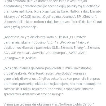
CI yra savarankiškai valdomas specialistas investuotojas,
orientuotas į dekarbonizacijos technologijų palaikymą sudėtingoje
pramonės aplinkoje. Įkūrė organizaciją įkūrė „Naftos ir dujų klimato
iniciatyvos“ (OGCI) narės. „Ogci“ apima „Aramco“, BP, „Chevron“,
„ExxonMobil“ ir kitas naftos ir dujų bendroves. Tai reiškia, kad CI turi
keletą ryšių pramonėje.
„Anbotics“ jau yra dislokuota kartu su keliais „CI Limited“
partneriais, įskaitant „Equinor“, „Eni“ ir „Petrobras“, taip pat
papildomus klientus ir partnerius SLB, „Siemens Energy“, „Siemens
AG“, „GE Vernova“, „Novelis“, „Outokumpu“, „AWS“, „SAP“,
„Yokogawa“ ir „Nvidia“.
„Mes džiaugiamės galėdami pasveikinti CI mūsų investuotojų
grupei“,-sakė dr. Péter Fankhauser, „AnyBotics“ įkūrėjas ir
generalinis direktorius. „CI gilios sektoriaus kompetencija ir stiprus
pramonės partnerių tinklas bus neįkainojami, nes mes mastuojame
savo veiklą ir toliau teiksime autonominius robotikos tikrinimo
sprendimus klientams visame pasaulyje.“
Vienas pastebimas dislokavimas yra „Northern Lights Carbon“