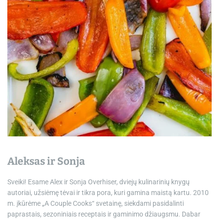
e
Aleksas ir Sonja
Sveiki! Esame Alex ir Sonja Overhiser, dviejų kulinarinių knygų
autoriai, užsiėmę tėvai ir tikra pora, kuri gamina maistą kartu. 2010
m. įkūrėme „A Couple Cooks“ svetainę, siekdami pasidalinti
paprastais, sezoniniais receptais ir gaminimo džiaugsmu. Dabar