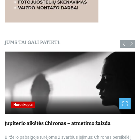
JUMS TAI GALI PATIKTI:
Horoskopai
Jupiterio aikštės Chironas – atmetimo žaizda
Birželio pabaigoje turėjome 2 svarbius įėjimus: Chironas persikėlė į