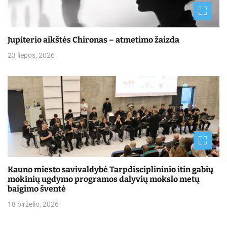
Jupiterio aikštės Chironas – atmetimo žaizda
23 liepos, 2026
Kauno miesto savivaldybė Tarpdisciplininio itin gabių
mokinių ugdymo programos dalyvių mokslo metų
baigimo šventė
18 birželio, 2026