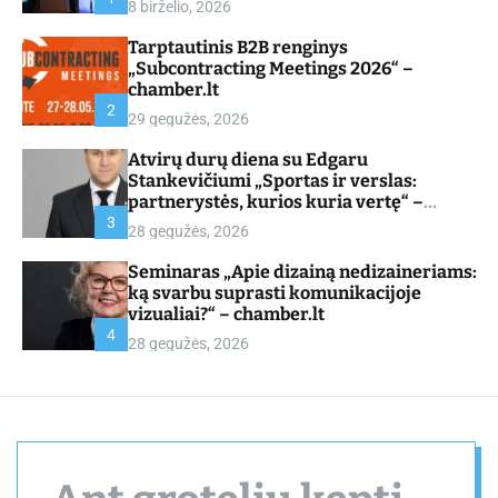
8 birželio, 2026
d
e
Tarptautinis B2B renginys
„Subcontracting Meetings 2026“ –
chamber.lt
2
29 gegužės, 2026
Atvirų durų diena su Edgaru
Stankevičiumi „Sportas ir verslas:
partnerystės, kurios kuria vertę“ –
chamber.lt
3
28 gegužės, 2026
Seminaras „Apie dizainą nedizaineriams:
ką svarbu suprasti komunikacijoje
vizualiai?“ – chamber.lt
4
28 gegužės, 2026