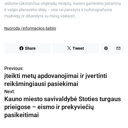
siūlome tūkstančius originalių receptų, maisto gaminimo patarimų
ir valgio planavimo idėjų – visa tai parašyta ir nufotografuota
mudviejų (ir išbandyta su mūsų vaikais!).
Nuoroda į informacijos šaltinį
Share
Tweet
Previous:
N
įteikti metų apdovanojimai ir įvertinti
a
reikšmingiausi pasiekimai
v
Next:
Kauno miesto savivaldybė Stoties turgaus
i
prieigose – eismo ir prekyviečių
g
pasikeitimai
a