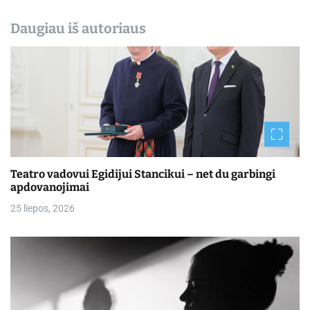
Daugiau iš autoriaus
Teatro vadovui Egidijui Stancikui – net du garbingi
apdovanojimai
25 liepos, 2026