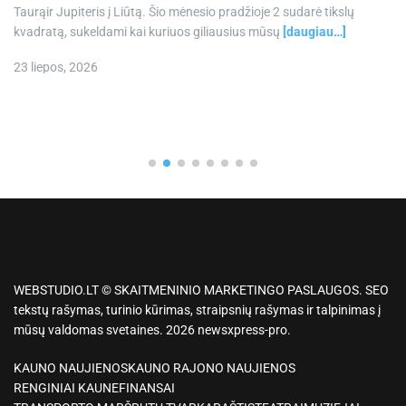
Taurąir Jupiteris į Liūtą. Šio mėnesio pradžioje 2 sudarė tikslų
kvadratą, sukeldami kai kuriuos giliausius mūsų
[daugiau…]
23 liepos, 2026
WEBSTUDIO.LT © SKAITMENINIO MARKETINGO PASLAUGOS. SEO
tekstų rašymas, turinio kūrimas, straipsnių rašymas ir talpinimas į
mūsų valdomas svetaines. 2026 newsxpress-pro.
KAUNO NAUJIENOS
KAUNO RAJONO NAUJIENOS
RENGINIAI KAUNE
FINANSAI