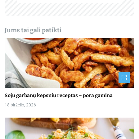
ų
Jums tai gali patikti
Sojų garbanų kepsnių receptas – pora gamina
18 birželio, 2026