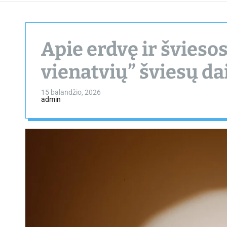
Apie erdvę ir šviesos
vienatvių” šviesų d
15 balandžio, 2026
admin