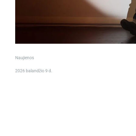
Naujienos
2026 balandžio 9 d.