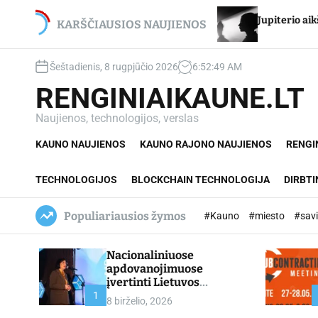
S
ui Stancikui – net du
Jupiterio aikštės Chironas – 
k
KARŠČIAUSIOS NAUJIENOS
mai
i
p
Šeštadienis, 8 rugpjūčio 2026
6
:
52
:
50
AM
t
o
RENGINIAIKAUNE.LT
c
o
Naujienos, technologijos, verslas
n
KAUNO NAUJIENOS
KAUNO RAJONO NAUJIENOS
RENGI
t
e
n
TECHNOLOGIJOS
BLOCKCHAIN TECHNOLOGIJA
DIRBTI
t
Populiariausios žymos
#Kauno
#miesto
#sav
Nacionaliniuose
apdovanojimuose
įvertinti Lietuvos
profesinio mokymo
1
8 birželio, 2026
lyderiai