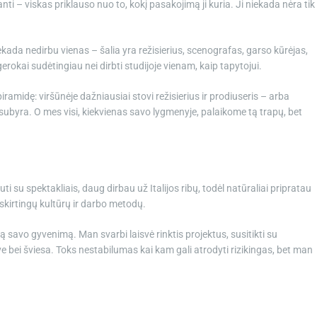
anti – viskas priklauso nuo to, kokį pasakojimą ji kuria. Ji niekada nėra tik
kada nedirbu vienas – šalia yra režisierius, scenografas, garso kūrėjas,
i gerokai sudėtingiau nei dirbti studijoje vienam, kaip tapytojui.
ramidę: viršūnėje dažniausiai stovi režisierius ir prodiuseris – arba
 subyra. O mes visi, kiekvienas savo lygmenyje, palaikome tą trapų, bet
 su spektakliais, daug dirbau už Italijos ribų, todėl natūraliai pripratau
skirtingų kultūrų ir darbo metodų.
są savo gyvenimą. Man svarbi laisvė rinktis projektus, susitikti su
rdve bei šviesa. Toks nestabilumas kai kam gali atrodyti rizikingas, bet man