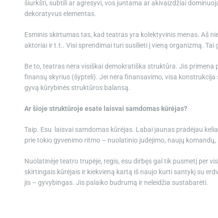
šiurkšti, subtili ar agresyvi, vos juntama ar akivaizdžiai dominuoj
dekoratyvus elementas.
Esminis skirtumas tas, kad teatras yra kolektyvinis menas. Aš nie
aktoriai ir t.t.. Visi sprendimai turi susilieti į vieną organizmą. Ta
Be to, teatras nėra visiškai demokratiška struktūra. Jis primena pi
finansų skyrius (šypteli). Jei nėra finansavimo, visa konstrukcija
gyvą kūrybinės struktūros balansą.
Ar šioje struktūroje esate laisvai samdomas kūrėjas?
Taip. Esu laisvai samdomas kūrėjas. Labai jaunas pradėjau keliauti
prie tokio gyvenimo ritmo – nuolatinio judėjimo, naujų komandų, 
Nuolatinėje teatro trupėje, regis, esu dirbęs gal tik pusmetį per vi
skirtingais kūrėjais ir kiekvieną kartą iš naujo kurti santykį su e
jis – gyvybingas. Jis palaiko budrumą ir neleidžia sustabarėti.