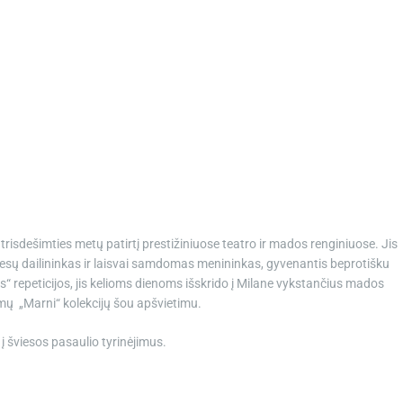
 trisdešimties metų patirtį prestižiniuose teatro ir mados renginiuose. Jis
esų dailininkas ir laisvai samdomas menininkas, gyvenantis beprotišku
“ repeticijos, jis kelioms dienoms išskrido į Milane vykstančius mados
amų „Marni“ kolekcijų šou apšvietimu.
į šviesos pasaulio tyrinėjimus.