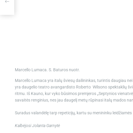
Marcello Lumaca. S. Baturos nuotr.
Marcello Lumaca yra italų šviesų dailininkas, turintis daugiau nei
yra daugelio teatro avangardisto Roberto Wilsono spektaklių švi
ritmu. Iš Kauno, kur vyko būsimos premjeros „Septynios vienatvės
savaitės renginius, nes jau daugelį metų rūpinasi italų mados n
Suradus valandėlę tarp repeticijų, kartu su menininku leidžiamės 
Kalbėjosi Jolanta Garnytė