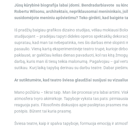
Jūsų kūrybinė biografija labai įdomi. Bendradarbiavote su kin
Robertu Wilsonu, architektais, nepriklausomai menininkais, įsi
susidomėjote meniniu apšvietimu? Teko girdėti, kad baigėte t
Iš pradžių baigiau grafikos dizaino studijas, vėliau mokiausi Bol
studijuojant – pradėjau tapyti dideles operos spektaklių dekoraci
supratau, kad man tai nebepatinka, nes šis darbas ėmė slopinti m
pasaulio. Vieną kartą eksperimentinėje teatro trupė, kurioje dirbo 
paklausė, ar galėčiau kelias dienas pavaduoti, kol ras kitą žmogų
darbą, kuris man iš tiesų teikia malonumą. Pagalvojau – gal verta 
sutikau. Kurį laiką tapybą derinau su darbu teatre. Dabar piešimui v
Ar sutiktumėte, kad teatro šviesa glaudžiai susijusi su vizuali
Mano požiūriu – tikrai taip. Man šie procesai yra labai artimi. Vi
atmosfera tvyro akimirkoje. Tapyboje vyksta tas pats: pirmiausia
reaguoja pats. Filosofinės diskusijos apie paslėptas prasmes man
potėpis. Būtent tai kuria prasmę.
Šviesa teatre, kaip ir spalva tapyboje, formuoja emociją ir atmosfer