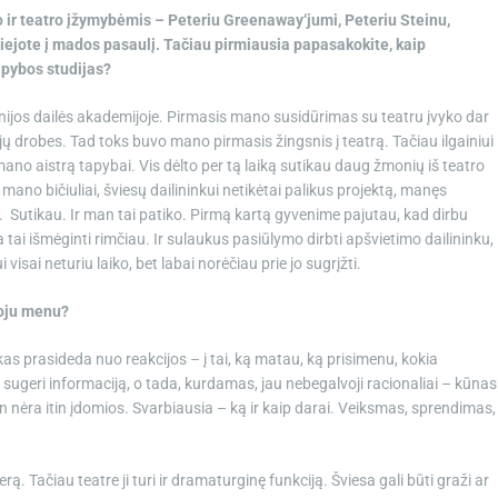
o ir teatro įžymybėmis – Peteriu Greenaway‘jumi, Peteriu Steinu,
liejote į mados pasaulį. Tačiau pirmiausia papasakokite, kaip
apybos studijas?
onijos dailės akademijoje. Pirmasis mano susidūrimas su teatru įvyko dar
jų drobes. Tad toks buvo mano pirmasis žingsnis į teatrą. Tačiau ilgainiui
ano aistrą tapybai. Vis dėlto per tą laiką sutikau daug žmonių iš teatro
mano bičiuliai, šviesų dailininkui netikėtai palikus projektą, manęs
. Sutikau. Ir man tai patiko. Pirmą kartą gyvenime pajutau, kad dirbu
tai išmėginti rimčiau. Ir sulaukus pasiūlymo dirbti apšvietimo dailininku,
isai neturiu laiko, bet labai norėčiau prie jo sugrįžti.
uoju menu?
skas prasideda nuo reakcijos – į tai, ką matau, ką prisimenu, kokia
 sugeri informaciją, o tada, kurdamas, jau nebegalvoji racionaliai – kūnas
 nėra itin įdomios. Svarbiausia – ką ir kaip darai. Veiksmas, sprendimas,
ą. Tačiau teatre ji turi ir dramaturginę funkciją. Šviesa gali būti graži ar