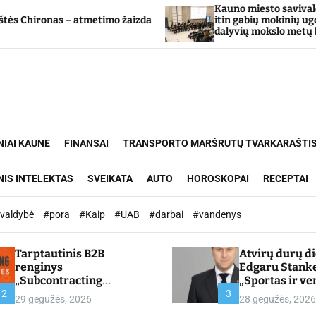
Kauno miesto savivaldybė Tarpdiscipli
atmetimo žaizda
itin gabių mokinių ugdymo programos
dalyvių mokslo metų baigimo šventė
NIAI KAUNE
FINANSAI
TRANSPORTO MARŠRUTŲ TVARKARAŠTI
NIS INTELEKTAS
SVEIKATA
AUTO
HOROSKOPAI
RECEPTAI
ivaldybė
#pora
#Kaip
#UAB
#darbai
#vandenys
Tarptautinis B2B
Atvirų durų d
renginys
Edgaru Stank
„Subcontracting
„Sportas ir ve
Meetings 2026“ –
partnerystės,
2
3
29 gegužės, 2026
28 gegužės, 2026
chamber.lt
kuria vertę“ –