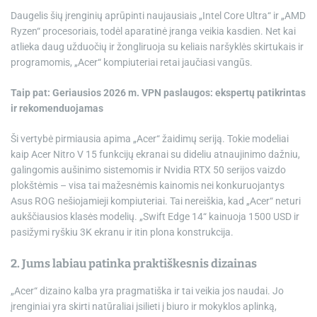
Daugelis šių įrenginių aprūpinti naujausiais „Intel Core Ultra“ ir „AMD
Ryzen“ procesoriais, todėl aparatinė įranga veikia kasdien. Net kai
atlieka daug užduočių ir žongliruoja su keliais naršyklės skirtukais ir
programomis, „Acer“ kompiuteriai retai jaučiasi vangūs.
Taip pat: Geriausios 2026 m. VPN paslaugos: ekspertų patikrintas
ir rekomenduojamas
Ši vertybė pirmiausia apima „Acer“ žaidimų seriją. Tokie modeliai
kaip
Acer Nitro V 15
funkcijų ekranai su dideliu atnaujinimo dažniu,
galingomis aušinimo sistemomis ir Nvidia RTX 50 serijos vaizdo
plokštėmis – visa tai mažesnėmis kainomis nei konkuruojantys
Asus ROG nešiojamieji kompiuteriai. Tai nereiškia, kad „Acer“ neturi
aukščiausios klasės modelių. „Swift Edge 14“ kainuoja 1500 USD ir
pasižymi ryškiu 3K ekranu ir itin plona konstrukcija.
2. Jums labiau patinka praktiškesnis dizainas
„Acer“ dizaino kalba yra pragmatiška ir tai veikia jos naudai. Jo
įrenginiai yra skirti natūraliai įsilieti į biuro ir mokyklos aplinką,