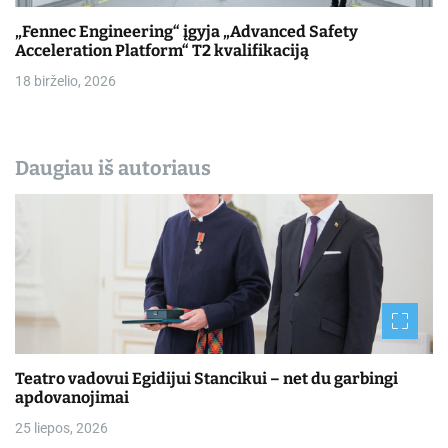
„Fennec Engineering“ įgyja „Advanced Safety
Acceleration Platform“ T2 kvalifikaciją
18 birželio, 2026
Daugiau iš autoriaus
Teatro vadovui Egidijui Stancikui – net du garbingi
apdovanojimai
25 liepos, 2026