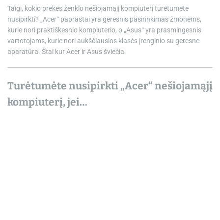
Taigi, kokio prekės ženklo nešiojamąjį kompiuterį turėtumėte
nusipirkti? „Acer“ paprastai yra geresnis pasirinkimas žmonėms,
kurie nori praktiškesnio kompiuterio, o „Asus“ yra prasmingesnis
vartotojams, kurie nori aukščiausios klasės įrenginio su geresne
aparatūra. Štai kur Acer ir Asus šviečia.
Turėtumėte nusipirkti „Acer“ nešiojamąjį
kompiuterį, jei…