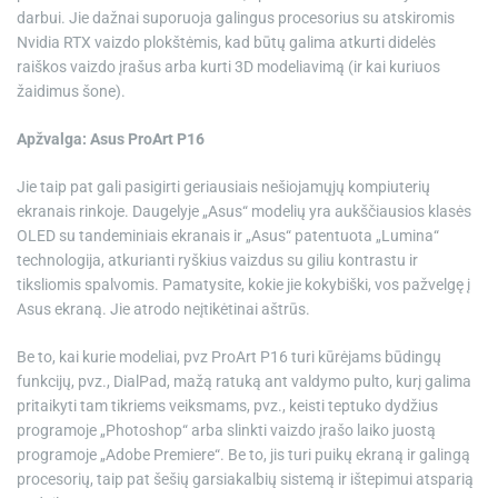
darbui. Jie dažnai suporuoja galingus procesorius su atskiromis
Nvidia RTX vaizdo plokštėmis, kad būtų galima atkurti didelės
raiškos vaizdo įrašus arba kurti 3D modeliavimą (ir kai kuriuos
žaidimus šone).
Apžvalga: Asus ProArt P16
Jie taip pat gali pasigirti geriausiais nešiojamųjų kompiuterių
ekranais rinkoje. Daugelyje „Asus“ modelių yra aukščiausios klasės
OLED su tandeminiais ekranais ir „Asus“ patentuota „Lumina“
technologija, atkurianti ryškius vaizdus su giliu kontrastu ir
tiksliomis spalvomis. Pamatysite, kokie jie kokybiški, vos pažvelgę ​​į
Asus ekraną. Jie atrodo neįtikėtinai aštrūs.
Be to, kai kurie modeliai, pvz
ProArt P16
turi kūrėjams būdingų
funkcijų, pvz., DialPad, mažą ratuką ant valdymo pulto, kurį galima
pritaikyti tam tikriems veiksmams, pvz., keisti teptuko dydžius
programoje „Photoshop“ arba slinkti vaizdo įrašo laiko juostą
programoje „Adobe Premiere“. Be to, jis turi puikų ekraną ir galingą
procesorių, taip pat šešių garsiakalbių sistemą ir ištepimui atsparią