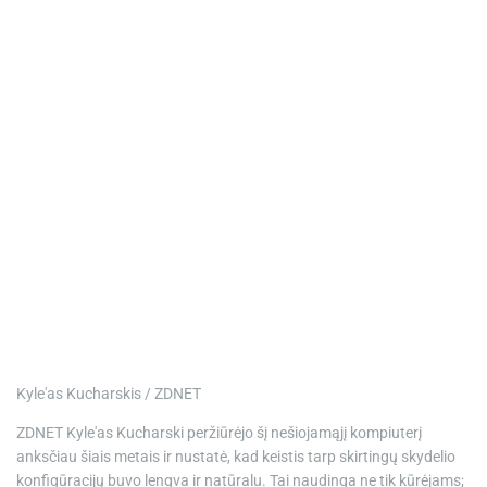
Kyle'as Kucharskis / ZDNET
ZDNET Kyle'as Kucharski peržiūrėjo šį nešiojamąjį kompiuterį
anksčiau šiais metais ir nustatė, kad keistis tarp skirtingų skydelio
konfigūracijų buvo lengva ir natūralu. Tai naudinga ne tik kūrėjams;