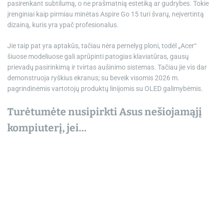
pasirenkant subtilumą, o ne prašmatnią estetiką ar gudrybes. Tokie
įrenginiai kaip pirmiau minėtas Aspire Go 15 turi švarų, neįvertintą
dizainą, kuris yra ypač profesionalus.
Jie taip pat yra aptakūs, tačiau nėra pernelyg ploni, todėl „Acer“
šiuose modeliuose gali aprūpinti patogias klaviatūras, gausų
prievadų pasirinkimą ir tvirtas aušinimo sistemas. Tačiau jie vis dar
demonstruoja ryškius ekranus; su beveik visomis 2026 m.
pagrindinėmis vartotojų produktų linijomis su OLED galimybėmis.
Turėtumėte nusipirkti Asus nešiojamąjį
kompiuterį, jei…