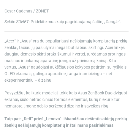
e
Cesar Cadenas / ZDNET
Sekite ZDNET:
Pridėkite mus kaip pageidaujamą šaltinį
„Google“.
„Acer“ ir „Asus“ yra du populiariausi nešiojamųjų kompiuterių prekių
ženklai, tačiau jų pasiūlymai negali būti labiau skirtingi. Acer linkęs
daugiau dėmesio skirti praktiškumui ir vertei, turėdamas protingas
mašinas ir tinkamą aparatinę įrangą už prieinamą kainą. Kita
vertus, „Asus“ naudojasi aukščiausios kokybės patirtimi su ryškiais
OLED ekranais, galinga aparatine įranga ir ambicingu – net
eksperimentiniu – dizainu.
Pavyzdžiui, kai kurie modeliai, tokie kaip Asus ZenBook Duo dvigubi
ekranai, siūlo netradicinius formos elementus, kurių niekur kitur
nematote. Įmonė nebijo peržengti dizaino ir sąveikos ribų.
Taip pat: „Dell“ prieš „Lenovo“: išbandžiau dešimtis abiejų prekių
ženklų nešiojamųjų kompiuterių ir štai mano pasirinkimas