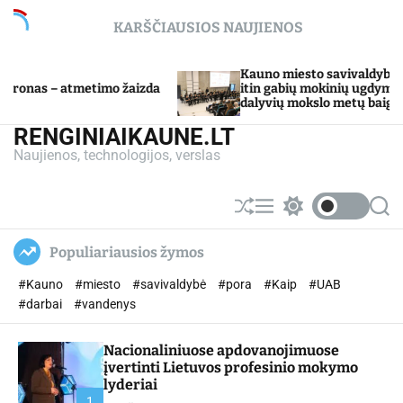
S
KARŠČIAUSIOS NAUJIENOS
k
i
p
Kauno miesto savivaldybė Tarpdisciplininio
o žaizda
t
itin gabių mokinių ugdymo programos
dalyvių mokslo metų baigimo šventė
o
c
RENGINIAIKAUNE.LT
o
Naujienos, technologijos, verslas
n
t
e
S
M
S
S
n
h
e
w
e
u
n
i
a
t
Populiariausios žymos
ff
u
t
r
l
c
c
#Kauno
#miesto
#savivaldybė
#pora
#Kaip
#UAB
e
h
h
c
#darbai
#vandenys
o
l
Nacionaliniuose apdovanojimuose
o
r
įvertinti Lietuvos profesinio mokymo
m
lyderiai
o
1