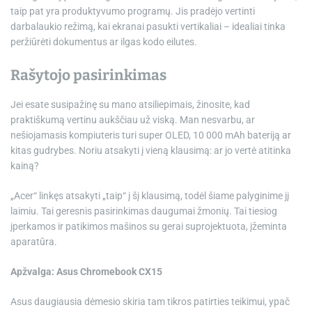
taip pat yra produktyvumo programų. Jis pradėjo vertinti
darbalaukio režimą, kai ekranai pasukti vertikaliai – idealiai tinka
peržiūrėti dokumentus ar ilgas kodo eilutes.
Rašytojo pasirinkimas
Jei esate susipažinę su mano atsiliepimais, žinosite, kad
praktiškumą vertinu aukščiau už viską. Man nesvarbu, ar
nešiojamasis kompiuteris turi super OLED, 10 000 mAh bateriją ar
kitas gudrybes. Noriu atsakyti į vieną klausimą: ar jo vertė atitinka
kainą?
„Acer“ linkęs atsakyti „taip“ į šį klausimą, todėl šiame palyginime jį
laimiu. Tai geresnis pasirinkimas daugumai žmonių. Tai tiesiog
įperkamos ir patikimos mašinos su gerai suprojektuota, įžeminta
aparatūra.
Apžvalga: Asus Chromebook CX15
Asus daugiausia dėmesio skiria tam tikros patirties teikimui, ypač