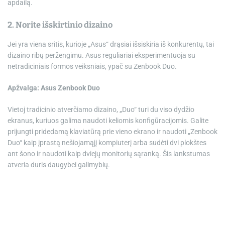
apdailą.
2. Norite išskirtinio dizaino
Jei yra viena sritis, kurioje „Asus“ drąsiai išsiskiria iš konkurentų, tai
dizaino ribų peržengimu. Asus reguliariai eksperimentuoja su
netradiciniais formos veiksniais, ypač su
Zenbook Duo
.
Apžvalga: Asus Zenbook Duo
Vietoj tradicinio atverčiamo dizaino, „Duo“ turi du viso dydžio
ekranus, kuriuos galima naudoti keliomis konfigūracijomis. Galite
prijungti pridedamą klaviatūrą prie vieno ekrano ir naudoti „Zenbook
Duo“ kaip įprastą nešiojamąjį kompiuterį arba sudėti dvi plokštes
ant šono ir naudoti kaip dviejų monitorių sąranką. Šis lankstumas
atveria duris daugybei galimybių.