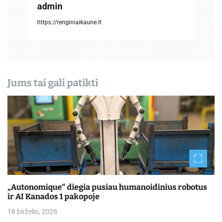
į
admin
r
https://renginiaikaune.lt
a
š
ų
Jums tai gali patikti
„Autonomique“ diegia pusiau humanoidinius robotus
ir AI Kanados 1 pakopoje
18 birželio, 2026