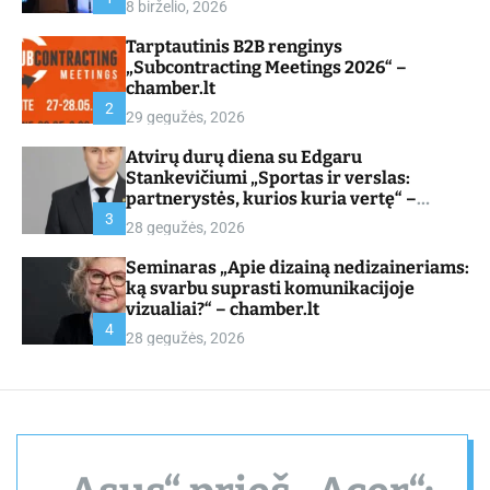
8 birželio, 2026
d
e
Tarptautinis B2B renginys
„Subcontracting Meetings 2026“ –
chamber.lt
2
29 gegužės, 2026
Atvirų durų diena su Edgaru
Stankevičiumi „Sportas ir verslas:
partnerystės, kurios kuria vertę“ –
chamber.lt
3
28 gegužės, 2026
Seminaras „Apie dizainą nedizaineriams:
ką svarbu suprasti komunikacijoje
vizualiai?“ – chamber.lt
4
28 gegužės, 2026