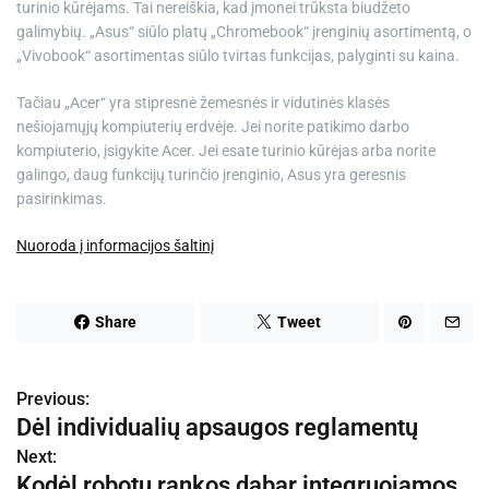
turinio kūrėjams. Tai nereiškia, kad įmonei trūksta biudžeto
galimybių. „Asus“ siūlo platų „Chromebook“ įrenginių asortimentą, o
„Vivobook“ asortimentas siūlo tvirtas funkcijas, palyginti su kaina.
Tačiau „Acer“ yra stipresnė žemesnės ir vidutinės klasės
nešiojamųjų kompiuterių erdvėje. Jei norite patikimo darbo
kompiuterio, įsigykite Acer. Jei esate turinio kūrėjas arba norite
galingo, daug funkcijų turinčio įrenginio, Asus yra geresnis
pasirinkimas.
Nuoroda į informacijos šaltinį
Share
Tweet
Previous:
N
Dėl individualių apsaugos reglamentų
a
Next:
Kodėl robotų rankos dabar integruojamos
v