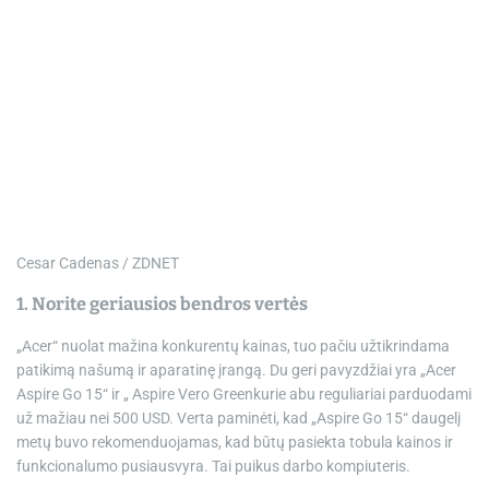
Cesar Cadenas / ZDNET
1. Norite geriausios bendros vertės
„Acer“ nuolat mažina konkurentų kainas, tuo pačiu užtikrindama
patikimą našumą ir aparatinę įrangą. Du geri pavyzdžiai yra „Acer
Aspire Go 15“ ir „
Aspire Vero Green
kurie abu reguliariai parduodami
už mažiau nei 500 USD. Verta paminėti, kad „Aspire Go 15“ daugelį
metų buvo rekomenduojamas, kad būtų pasiekta tobula kainos ir
funkcionalumo pusiausvyra. Tai puikus darbo kompiuteris.