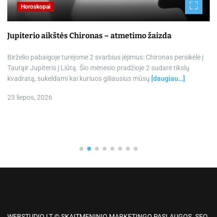
Horoskopai
Jupiterio aikštės Chironas – atmetimo žaizda
Birželio pabaigoje turėjome 2 svarbius įėjimus: Chironas persikėlė į
Taurąir Jupiteris į Liūtą. Šio mėnesio pradžioje 2 sudarė tikslų
kvadratą, sukeldami kai kuriuos giliausius mūsų
[daugiau…]
23 liepos, 2026
WEBSTUDIO.LT © SKAITMENINIO MARKETINGO PASLAUGOS. SEO