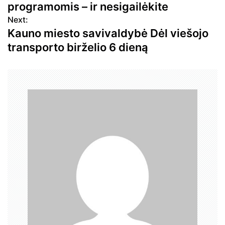
i
programomis – ir nesigailėkite
g
Next:
a
Kauno miesto savivaldybė Dėl viešojo
c
transporto birželio 6 dieną
i
j
a
t
a
r
p
į
r
a
š
ų