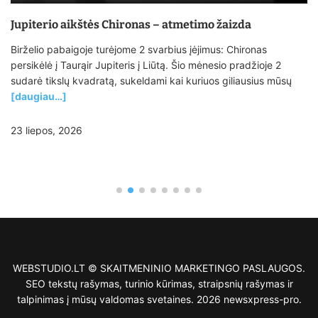
Jupiterio aikštės Chironas – atmetimo žaizda
Birželio pabaigoje turėjome 2 svarbius įėjimus: Chironas
persikėlė į Taurąir Jupiteris į Liūtą. Šio mėnesio pradžioje 2
sudarė tikslų kvadratą, sukeldami kai kuriuos giliausius mūsų
[daugiau…]
23 liepos, 2026
WEBSTUDIO.LT © SKAITMENINIO MARKETINGO PASLAUGOS.
SEO tekstų rašymas, turinio kūrimas, straipsnių rašymas ir
talpinimas į mūsų valdomas svetaines. 2026 newsxpress-pro.