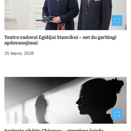
Teatro vadovui Egidijui Stancikui – net du garbingi
apdovanojimai
25 liepos, 2026
Jupiterio aikštės Chironas – atmetimo žaizda