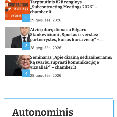
Tarptautinis B2B renginys
„Subcontracting Meetings 2026“ –
chamber.lt
2
29 gegužės, 2026
Atvirų durų diena su Edgaru
Stankevičiumi „Sportas ir verslas:
partnerystės, kurios kuria vertę“ –
chamber.lt
3
28 gegužės, 2026
Seminaras „Apie dizainą nedizaineriams:
ką svarbu suprasti komunikacijoje
vizualiai?“ – chamber.lt
4
28 gegužės, 2026
Autonominis