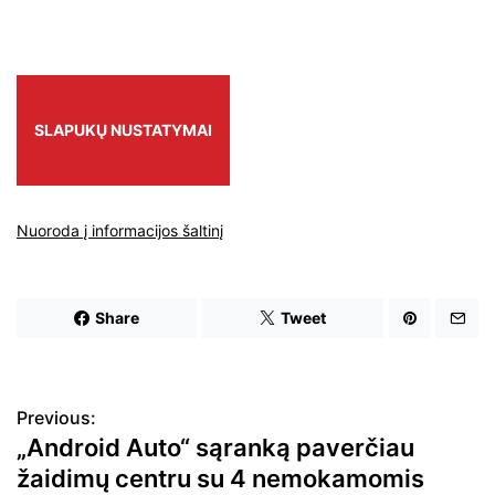
SLAPUKŲ NUSTATYMAI
Nuoroda į informacijos šaltinį
Share
Tweet
N
Previous:
a
„Android Auto“ sąranką paverčiau
v
žaidimų centru su 4 nemokamomis