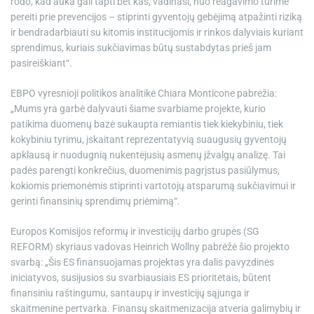
rodo, kad auka gali tapti bet kas, vadinasi, nuo reagavimo turime
pereiti prie prevencijos – stiprinti gyventojų gebėjimą atpažinti riziką
ir bendradarbiauti su kitomis institucijomis ir rinkos dalyviais kuriant
sprendimus, kuriais sukčiavimas būtų sustabdytas prieš jam
pasireiškiant“.
EBPO vyresnioji politikos analitikė Chiara Monticone pabrėžia:
„Mums yra garbė dalyvauti šiame svarbiame projekte, kurio
patikima duomenų bazė sukaupta remiantis tiek kiekybiniu, tiek
kokybiniu tyrimu, įskaitant reprezentatyvią suaugusių gyventojų
apklausą ir nuodugnią nukentėjusių asmenų įžvalgų analizę. Tai
padės parengti konkrečius, duomenimis pagrįstus pasiūlymus,
kokiomis priemonėmis stiprinti vartotojų atsparumą sukčiavimui ir
gerinti finansinių sprendimų priėmimą“.
Europos Komisijos reformų ir investicijų darbo grupės (SG
REFORM) skyriaus vadovas Heinrich Wollny pabrėžė šio projekto
svarbą: „Šis ES finansuojamas projektas yra dalis pavyzdinės
iniciatyvos, susijusios su svarbiausiais ES prioritetais, būtent
finansiniu raštingumu, santaupų ir investicijų sąjunga ir
skaitmenine pertvarka. Finansų skaitmenizacija atveria galimybių ir