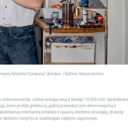
„Breezey Machine Company“ įkūrėjas. | Šaltinis: Massrobotics
 srities komanda, užėmė antrąją vietą ir laimėjo 15 000 USD. Sprendimas
ą, žemo profilio griebtuvą, galintį prisitaikyti prie deformuojamų ir
brėždamas mechaninį atitikties ir pasyvių derinimo strategijų, Breezey
to tikslumo matymu ar sudėtingais valdymo algoritmais.