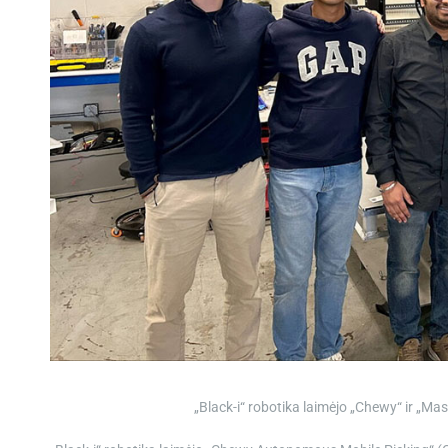
„Black-i“ robotika laimėjo „Chewy“ ir „Mas