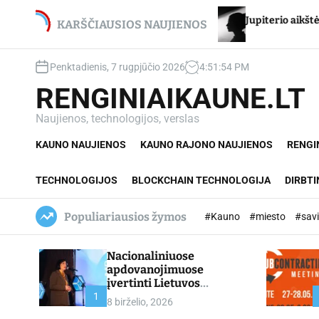
S
i – net du
Jupiterio aikštės Chironas – atmetimo ž
k
KARŠČIAUSIOS NAUJIENOS
i
p
Penktadienis, 7 rugpjūčio 2026
4
:
51
:
56
PM
t
o
RENGINIAIKAUNE.LT
c
o
Naujienos, technologijos, verslas
n
KAUNO NAUJIENOS
KAUNO RAJONO NAUJIENOS
RENGI
t
e
n
TECHNOLOGIJOS
BLOCKCHAIN TECHNOLOGIJA
DIRBTI
t
Populiariausios žymos
#Kauno
#miesto
#sav
Nacionaliniuose
apdovanojimuose
įvertinti Lietuvos
profesinio mokymo
1
8 birželio, 2026
lyderiai