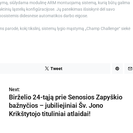
tymą, siūlydama modulinę ARM montuojamą sistemą, kurią būtų galima
inių ląstelių konfigūracijose. Jų pateikimas išsiskyrė dėl savo
posistemis didesnėse automatikos darbo eigose.
 parodė, kokį tikslinį, sistemų lygio mąstymą „Champ Challenge“ siekė
Tweet
Next:
Birželio 24-tąją prie Senosios Zapyškio
bažnyčios – jubiliejiniai Šv. Jono
Krikštytojo tituliniai atlaidai!