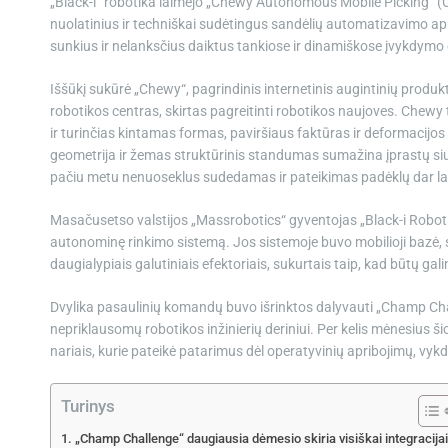
„Black-i“ robotika laimėjo „Chewy Autonomous Mobile Picking“ (Ch
nuolatinius ir techniškai sudėtingus sandėlių automatizavimo apri
sunkius ir nelanksčius daiktus tankiose ir dinamiškose įvykdymo 
Iššūkį sukūrė „Chewy“, pagrindinis internetinis augintinių produk
robotikos centras, skirtas pagreitinti robotikos naujoves. Chewy 
ir turinčias kintamas formas, paviršiaus faktūras ir deformacijo
geometrija ir žemas struktūrinis standumas sumažina įprastų s
pačiu metu nenuoseklus sudedamas ir pateikimas padėklų dar la
Masačusetso valstijos „Massrobotics“ gyventojas „Black-i Roboti
autonominę rinkimo sistemą. Jos sistemoje buvo mobilioji bazė,
daugialypiais galutiniais efektoriais, sukurtais taip, kad būtų ga
Dvylika pasaulinių komandų buvo išrinktos dalyvauti „Champ Chall
nepriklausomų robotikos inžinierių deriniui. Per kelis mėnesiu
nariais, kurie pateikė patarimus dėl operatyvinių apribojimų, vyk
Turinys
„Champ Challenge“ daugiausia dėmesio skiria visiškai integracijai