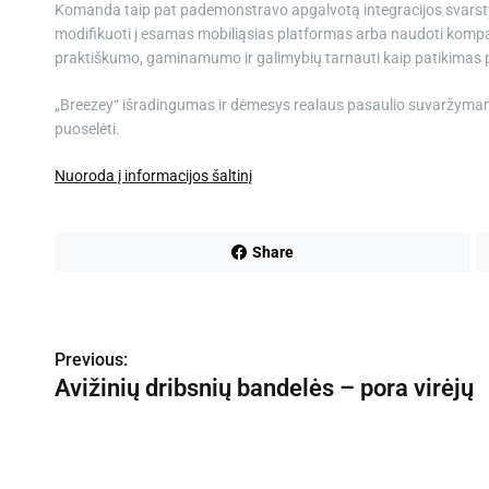
Komanda taip pat pademonstravo apgalvotą integracijos svars
modifikuoti į esamas mobiliąsias platformas arba naudoti kompakt
praktiškumo, gaminamumo ir galimybių tarnauti kaip patikimas 
„Breezey“ išradingumas ir dėmesys realaus pasaulio suvaržymams
puoselėti.
Nuoroda į informacijos šaltinį
Share
N
Previous:
a
Avižinių dribsnių bandelės – pora virėjų
v
i