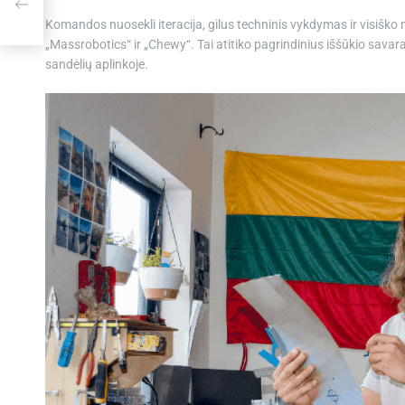
Komandos nuosekli iteracija, gilus techninis vykdymas ir visiško
„Massrobotics“ ir „Chewy“. Tai atitiko pagrindinius iššūkio sav
sandėlių aplinkoje.