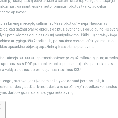
amp) iššūkį. Iššūkį buvo siekiama sukurti sistemą, kuri galėtų išspręsti
bojimus: įgalinant visiškai autonominius robotus tvarkyti didelius,
centro aplinkose.
tų, reikmenų ir receptų šaltinis, ir „Massrobotics“ – nepriklausomas
teigė, kad dažnai tvarko didelius daiktus, sveriančius daugiau nei 40 svar
s lygį, pateikdamas daugiasluoksnį manipuliavimo iššūkį. Jų netaisyklinga
iurbimo ar lygiagrečių žandikaulių patraukimo metodų efektyvumą. Tuo
biau apsunkina objektų atpažinimą ir suvokimo planavimą.
cs“ laimėjo 30 000 USD pirmosios vietos prizą už rafinuotą, pilną atrank
 suporuota su 6-DOF pramonine ranka, pasinaudojančia pasirinktiniais
lima valdyti didelius, deformuojamus ir sunkius SKU.
enge“, atstovaujant įvairiam ankstyvosios stadijos startuolių ir
s šios komandos glaudžiai bendradarbiavo su „Chewy“ robotikos komandos
dymo darbo eigos ir sistemos lygio reikalavimų.