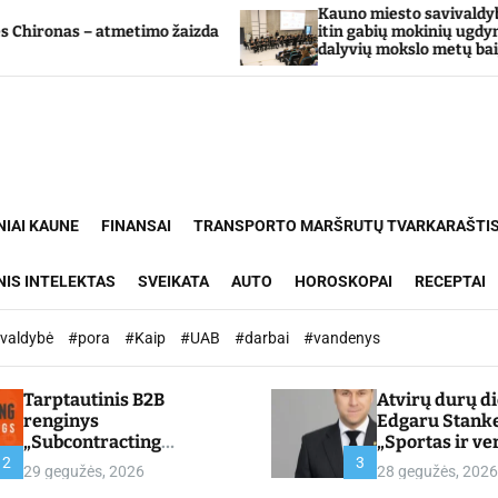
Kauno miesto savivaldybė Tarpdisciplininio
aizda
itin gabių mokinių ugdymo programos
dalyvių mokslo metų baigimo šventė
NIAI KAUNE
FINANSAI
TRANSPORTO MARŠRUTŲ TVARKARAŠTI
NIS INTELEKTAS
SVEIKATA
AUTO
HOROSKOPAI
RECEPTAI
ivaldybė
#pora
#Kaip
#UAB
#darbai
#vandenys
Tarptautinis B2B
Atvirų durų d
renginys
Edgaru Stank
„Subcontracting
„Sportas ir ve
Meetings 2026“ –
partnerystės,
2
3
29 gegužės, 2026
28 gegužės, 2026
chamber.lt
kuria vertę“ –