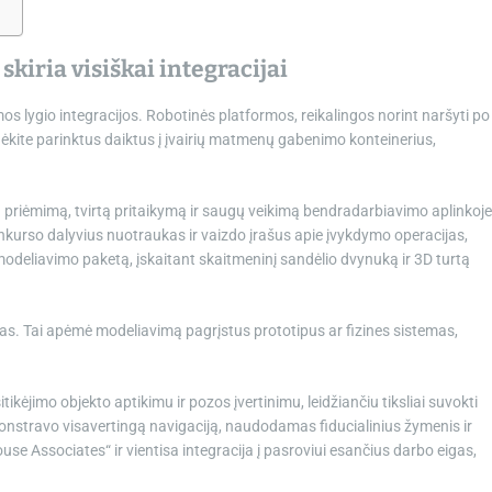
iria visiškai integracijai
 lygio integracijos. Robotinės platformos, reikalingos norint naršyti po
įdėkite parinktus daiktus į įvairių matmenų gabenimo konteinerius,
ų priėmimą, tvirtą pritaikymą ir saugų veikimą bendradarbiavimo aplinkoje
urso dalyvius nuotraukas ir vaizdo įrašus apie įvykdymo operacijas,
odeliavimo paketą, įskaitant skaitmeninį sandėlio dvynuką ir 3D turtą
as. Tai apėmė modeliavimą pagrįstus prototipus ar fizines sistemas,
tikėjimo objekto aptikimu ir pozos įvertinimu, leidžiančiu tiksliai suvokti
onstravo visavertingą navigaciją, naudodamas fiducialinius žymenis ir
se Associates“ ir vientisa integracija į pasroviui esančius darbo eigas,