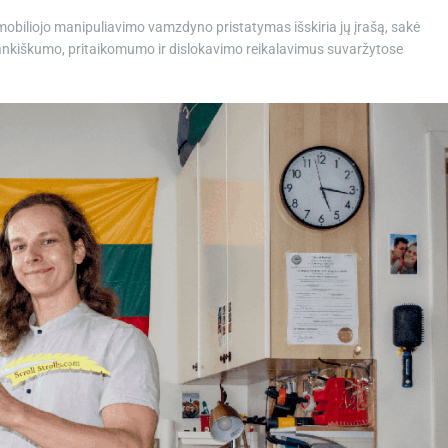
 mobiliojo manipuliavimo vamzdyno pristatymas išskiria jų įrašą, sakė
arankiškumo, pritaikomumo ir dislokavimo reikalavimus suvaržytose