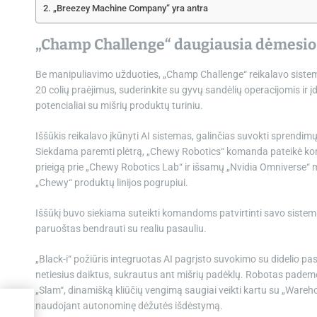
„Breezey Machine Company“ yra antra
„Champ Challenge“ daugiausia dėmesio sk
Be manipuliavimo užduoties, „Champ Challenge“ reikalavo sistemos
20 colių praėjimus, suderinkite su gyvų sandėlių operacijomis ir 
potencialiai su mišrių produktų turiniu.
Iššūkis reikalavo įkūnyti AI sistemas, galinčias suvokti sprendim
Siekdama paremti plėtrą, „Chewy Robotics“ komanda pateikė konk
prieigą prie „Chewy Robotics Lab“ ir išsamų „Nvidia Omniverse“ m
„Chewy“ produktų linijos pogrupiui.
Iššūkį buvo siekiama suteikti komandoms patvirtinti savo sistem
paruoštas bendrauti su realiu pasauliu.
„Black-i“ požiūris integruotas AI pagrįsto suvokimo su didelio pasi
netiesius daiktus, sukrautus ant mišrių padėklų. Robotas padem
„Slam“, dinamišką kliūčių vengimą saugiai veikti kartu su „Warehou
naudojant autonominę dėžutės išdėstymą.
a