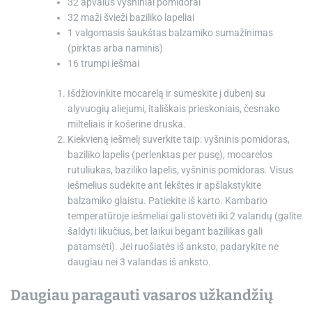
32
apvalūs vyšniniai pomidorai
32
maži švieži baziliko lapeliai
1 valgomasis šaukštas
balzamiko sumažinimas
(pirktas arba naminis)
16
trumpi iešmai
Išdžiovinkite mocarelą ir sumeskite į dubenį su
alyvuogių aliejumi, itališkais prieskoniais, česnako
milteliais ir košerine druska.
Kiekvieną iešmelį suverkite taip: vyšninis pomidoras,
baziliko lapelis (perlenktas per pusę), mocarelos
rutuliukas, baziliko lapelis, vyšninis pomidoras. Visus
iešmelius sudėkite ant lėkštės ir apšlakstykite
balzamiko glaistu. Patiekite iš karto. Kambario
temperatūroje iešmeliai gali stovėti iki 2 valandų (galite
šaldyti likučius, bet laikui bėgant bazilikas gali
patamsėti). Jei ruošiatės iš anksto, padarykite ne
daugiau nei 3 valandas iš anksto.
Daugiau paragauti vasaros užkandžių