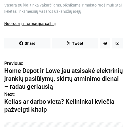
Vasara puikiai tinka vakarėliams, piknikams ir maisto ruošimui! Štai
keletas linksmesnių vasaros užkandžių idėjų:
Nuoroda į informacijos šaltinį
Share
Tweet
Previous:
N
Home Depot ir Lowe jau atsisakė elektrinių
a
įrankių pasiūlymų, skirtų atminimo dienai
v
– radau geriausią
Next:
i
Kelias ar darbo vieta? Kelininkai kviečia
g
pažvelgti kitaip
a