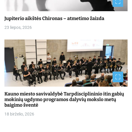
Jupiterio aikštės Chironas – atmetimo žaizda
23 liepos, 2026
Kauno miesto savivaldybė Tarpdisciplininio itin gabių
mokinių ugdymo programos dalyvių mokslo metų
baigimo šventė
18 birželio, 2026