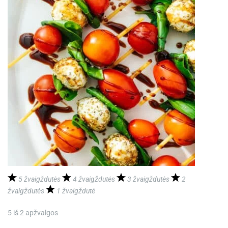
5 žvaigždutės
4 žvaigždutės
3 žvaigždutės
2
žvaigždutės
1 žvaigždutė
5
iš
2
apžvalgos