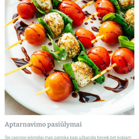
Aptarnavimo pasiūlymai
Šie caprese iešmeliai man patinka kaip užkandis beveik bet kokiam