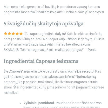
Man nėra nieko geresnio už baziliką ir pomidorus vasarą kartu su
pagardinta mocarela ir balzamiko glaistu: vieno suvalgyti nepavyks!
5 žvaigždučių skaitytojo apžvalga
“Tai tapo pagrindiniu dalyku! Kai tik reikia atsinešti ką
nors į pasibuvimą, tai štai! Naudojau kaip užkandį ir garnyrą. Puikus
pristatymas; visi visada sužavėti! Ir ką jau bekalbėti, skonis
SKANAUS! Toks sprogimas už minimalias pastangas!” – Ponia
Ingredientai Caprese iešmams
Šie „Caprese“ iešmeliai tokie paprasti, jums vos reikia recepto. Kas
gali būti smagiau nei caprese salotos ant iešmo? Turime keletą
patarimų, kaip pasiekti maksimalų šio švelnaus nugaros derinio
skonį. Štai ingredientai, kurių jums prireiks norint pagaminti caprese
iešmelius:
Vyšniniai pomidorai.
Raudonos ir oranžinės spalvos