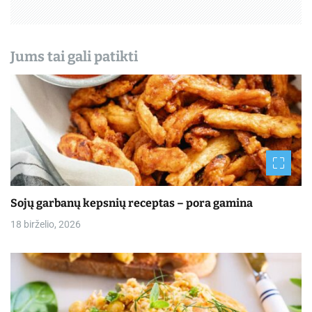
ų
Jums tai gali patikti
Sojų garbanų kepsnių receptas – pora gamina
18 birželio, 2026