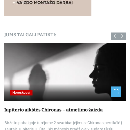
JUMS TAI GALI PATIKTI:
Horoskopai
Jupiterio aikštės Chironas – atmetimo žaizda
Birželio pabaigoje turėjome 2 svarbius įėjimus: Chironas persikėlė į
Taurąir Jupiteris į Liūtą. Šio mėnesio pradžioje 2 sudarė tikslų