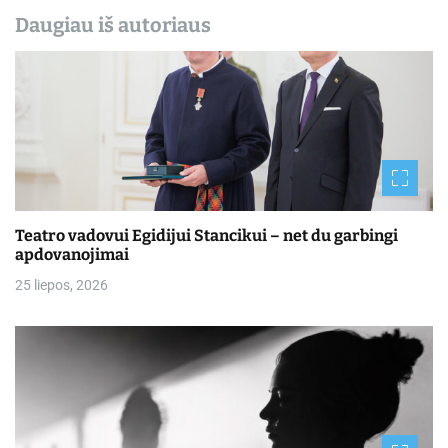
Daugiau iš autoriaus
Teatro vadovui Egidijui Stancikui – net du garbingi
apdovanojimai
25 liepos, 2026