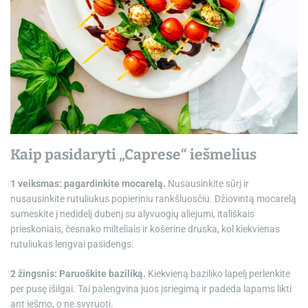
Kaip pasidaryti „Caprese“ iešmelius
1 veiksmas: pagardinkite mocarelą.
Nusausinkite sūrį ir
nusausinkite rutuliukus popieriniu rankšluosčiu. Džiovintą mocarelą
sumeskite į nedidelį dubenį su alyvuogių aliejumi, itališkais
prieskoniais, česnako milteliais ir košerine druska, kol kiekvienas
rutuliukas lengvai pasidengs.
2 žingsnis: Paruoškite baziliką.
Kiekvieną baziliko lapelį perlenkite
per pusę išilgai. Tai palengvina juos įsriegimą ir padeda lapams likti
ant iešmo, o ne svyruoti.