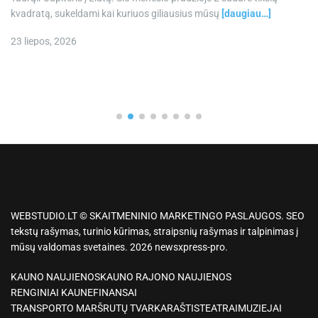
kvadratą, sukeldami kai kuriuos giliausius mūsų
[daugiau…]
23 liepos, 2026
WEBSTUDIO.LT © SKAITMENINIO MARKETINGO PASLAUGOS. SEO
tekstų rašymas, turinio kūrimas, straipsnių rašymas ir talpinimas į
mūsų valdomas svetaines. 2026 newsxpress-pro.
KAUNO NAUJIENOS
KAUNO RAJONO NAUJIENOS
RENGINIAI KAUNE
FINANSAI
TRANSPORTO MARŠRUTŲ TVARKARAŠTIS
TEATRAI
MUZIEJAI