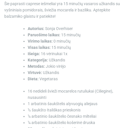
Šie paprasti caprese iešmeliai yra 15 minučių vasaros užkandis su
vyšniniais pomidorais, šviežia mocarela ir baziliku. Aptepkite
balzamiko glaistu ir patiekite!
Autorius:
Sonja Overhiser
Paruošimo laikas:
15 minučių
Virimo laikas:
0 minučių
Visas laikas:
15 minučių
Išeiga:
16
vėrinukai
1
x
Kategorija:
Užkandis
Metodas:
Jokio virėjo
Virtuvė:
Užkandis
Dieta:
Vegetaras
16
nedideli švieži mocarelos rutuliukai (Ciliegine),
nusausinti
1 arbatinis šaukštelis
alyvuogių aliejaus
½ šaukšto
Itališkas prieskonis
¼ arbatinio šaukštelio
česnako milteliai
¼ arbatinio šaukštelio
košerinė druska