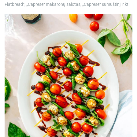
Flatbread“, „Caprese“ makaronų salotas, „Caprese“ sumuštinį ir kt.