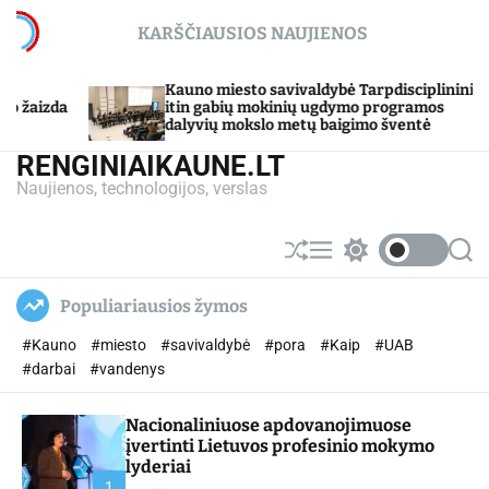
S
KARŠČIAUSIOS NAUJIENOS
k
i
p
savivaldybė Tarpdisciplininio
Sojų garbanų kepsnių 
okinių ugdymo programos
t
gamina
o metų baigimo šventė
o
c
RENGINIAIKAUNE.LT
o
Naujienos, technologijos, verslas
n
t
e
S
M
S
S
n
h
e
w
e
u
n
i
a
t
Populiariausios žymos
ff
u
t
r
l
c
c
#Kauno
#miesto
#savivaldybė
#pora
#Kaip
#UAB
e
h
h
c
#darbai
#vandenys
o
l
Nacionaliniuose apdovanojimuose
o
r
įvertinti Lietuvos profesinio mokymo
m
lyderiai
o
1