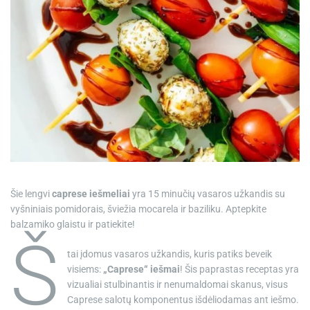
Šie lengvi
caprese iešmeliai
yra 15 minučių vasaros užkandis su
vyšniniais pomidorais, šviežia mocarela ir baziliku. Aptepkite
balzamiko glaistu ir patiekite!
Š
tai įdomus vasaros užkandis, kuris patiks beveik
visiems:
„Caprese“ iešmai
! Šis paprastas receptas yra
vizualiai stulbinantis ir nenumaldomai skanus, visus
Caprese salotų komponentus išdėliodamas ant iešmo.