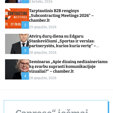
8 birželio, 2026
d
e
Tarptautinis B2B renginys
„Subcontracting Meetings 2026“ –
chamber.lt
2
29 gegužės, 2026
Atvirų durų diena su Edgaru
Stankevičiumi „Sportas ir verslas:
partnerystės, kurios kuria vertę“ –
chamber.lt
3
28 gegužės, 2026
Seminaras „Apie dizainą nedizaineriams:
ką svarbu suprasti komunikacijoje
vizualiai?“ – chamber.lt
4
28 gegužės, 2026