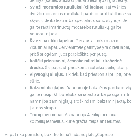
derinys (saulės auksas) padaro lėkštę dar gražesnę.
Švieži mocarelos rutuliukai (ciliegine).
Tai vyšnios
dydžio mocarelos rutuliukai, parduodami kubiluose su
skysčiu delikatesų arba specialaus sūrio skyriuje. Jei
galite rasti marinuotų mocarelos rutuliukų, galite
naudoti ir juos.
Švieži baziliko lapeliai.
Geriausiai tinka maži ir
vidutiniai lapai. Jei vienintelė galimybė yra dideli lapai,
prieš sriegdami juos perplėškite per pusę.
Itališki prieskoniai, česnako milteliai ir košerinė
druska.
Šie paprasti prieskoniai suteikia puikų skonį.
Alyvuogių aliejus.
Tik tiek, kad prieskoniai priliptų prie
sūrio.
Balzaminis glajus.
Daugumoje bakalėjos parduotuvių
galite nusipirkti buteliuką šalia acto arba pasigaminti
naminį balzaminį glajų, troškindami balzaminį actą, kol
jis taps sirupu.
Trumpi iešmeliai.
Aš naudoju 4 colių medinius
kokteilių iešmelius, kurie gražiai telpa ant lėkštės.
Ar patinka pomidorų baziliko tema? Išbandykite „Caprese