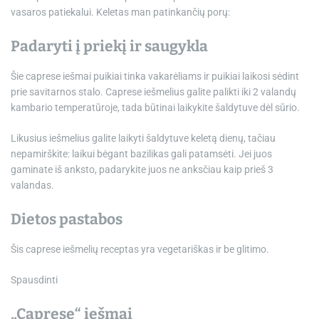
vasaros patiekalui. Keletas man patinkančių porų:
Padaryti į priekį ir saugykla
Šie caprese iešmai puikiai tinka vakarėliams ir puikiai laikosi sėdint
prie savitarnos stalo. Caprese iešmelius galite palikti iki 2 valandų
kambario temperatūroje, tada būtinai laikykite šaldytuve dėl sūrio.
Likusius iešmelius galite laikyti šaldytuve keletą dienų, tačiau
nepamirškite: laikui bėgant bazilikas gali patamsėti. Jei juos
gaminate iš anksto, padarykite juos ne anksčiau kaip prieš 3
valandas.
Dietos pastabos
Šis caprese iešmelių receptas yra vegetariškas ir be glitimo.
Spausdinti
„Caprese“ iešmai