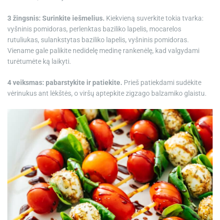
3 žingsnis: Surinkite iešmelius.
Kiekvieną suverkite tokia tvarka:
vyšninis pomidoras, perlenktas baziliko lapelis, mocarelos
rutuliukas, sulankstytas baziliko lapelis, vyšninis pomidoras.
Viename gale palikite nedidelę medinę rankenėlę, kad valgydami
turėtumėte ką laikyti.
4 veiksmas: pabarstykite ir patiekite.
Prieš patiekdami sudėkite
vėrinukus ant lėkštės, o viršų aptepkite zigzago balzamiko glaistu.