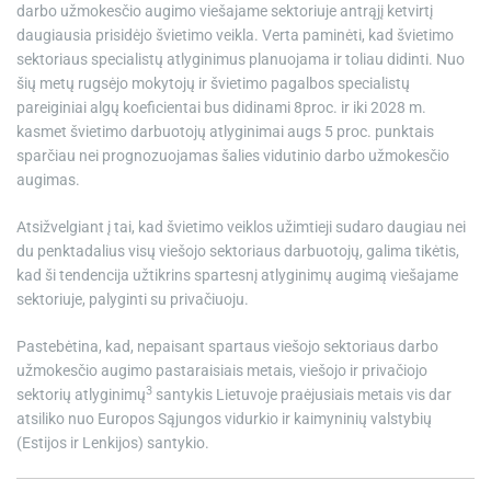
darbo užmokesčio augimo viešajame sektoriuje antrąjį ketvirtį
daugiausia prisidėjo švietimo veikla. Verta paminėti, kad švietimo
sektoriaus specialistų atlyginimus planuojama ir toliau didinti. Nuo
šių metų rugsėjo mokytojų ir švietimo pagalbos specialistų
pareiginiai algų koeficientai bus didinami 8proc. ir iki 2028 m.
kasmet švietimo darbuotojų atlyginimai augs 5 proc. punktais
sparčiau nei prognozuojamas šalies vidutinio darbo užmokesčio
augimas.
Atsižvelgiant į tai, kad švietimo veiklos užimtieji sudaro daugiau nei
du penktadalius visų viešojo sektoriaus darbuotojų, galima tikėtis,
kad ši tendencija užtikrins spartesnį atlyginimų augimą viešajame
sektoriuje, palyginti su privačiuoju.
Pastebėtina, kad, nepaisant spartaus viešojo sektoriaus darbo
užmokesčio augimo pastaraisiais metais, viešojo ir privačiojo
3
sektorių atlyginimų
santykis Lietuvoje praėjusiais metais vis dar
atsiliko nuo Europos Sąjungos vidurkio ir kaimyninių valstybių
(Estijos ir Lenkijos) santykio.