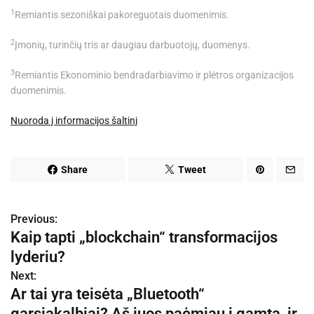
1
Remiantis sezoniškai pakoreguotais duomenimis.
2
Įmonių, turinčių tris ar daugiau darbuotojų, duomenys.
3
Remiantis Ekonominio bendradarbiavimo ir plėtros organizacijos
duomenimis.
Nuoroda į informacijos šaltinį
Share
Tweet
Previous:
N
Kaip tapti „blockchain“ transformacijos
a
lyderiu?
v
Next:
Ar tai yra teisėta „Bluetooth“
i
garsiakalbiai? Aš juos paėmiau į gamtą, ir