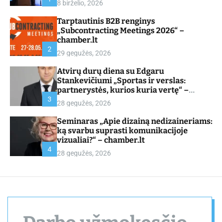
8 birželio, 2026
d
e
Tarptautinis B2B renginys
„Subcontracting Meetings 2026“ –
chamber.lt
2
29 gegužės, 2026
Atvirų durų diena su Edgaru
Stankevičiumi „Sportas ir verslas:
partnerystės, kurios kuria vertę“ –
chamber.lt
3
28 gegužės, 2026
Seminaras „Apie dizainą nedizaineriams:
ką svarbu suprasti komunikacijoje
vizualiai?“ – chamber.lt
4
28 gegužės, 2026