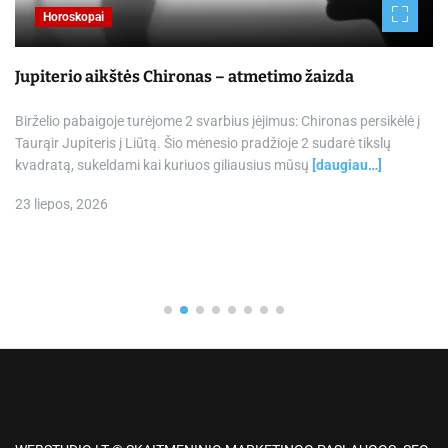
Horoskopai
Jupiterio aikštės Chironas – atmetimo žaizda
Birželio pabaigoje turėjome 2 svarbius įėjimus: Chironas persikėlė į
Taurąir Jupiteris į Liūtą. Šio mėnesio pradžioje 2 sudarė tikslų
kvadratą, sukeldami kai kuriuos giliausius mūsų
[daugiau…]
23 liepos, 2026