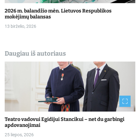
2026 m. balandžio mėn. Lietuvos Respublikos
mokėjimų balansas
13 birželio, 2026
Daugiau iš autoriaus
Teatro vadovui Egidijui Stancikui – net du garbingi
apdovanojimai
25 liepos, 2026