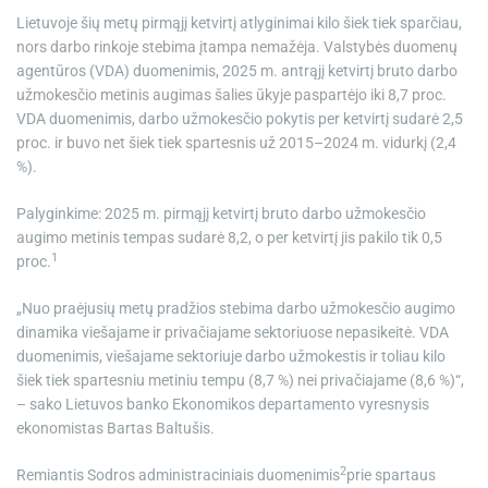
e
Lietuvoje šių metų pirmąjį ketvirtį atlyginimai kilo šiek tiek sparčiau,
nors darbo rinkoje stebima įtampa nemažėja. Valstybės duomenų
agentūros (VDA) duomenimis, 2025 m. antrąjį ketvirtį bruto darbo
užmokesčio metinis augimas šalies ūkyje paspartėjo iki 8,7 proc.
VDA duomenimis, darbo užmokesčio pokytis per ketvirtį sudarė 2,5
proc. ir buvo net šiek tiek spartesnis už 2015–2024 m. vidurkį (2,4
%).
Palyginkime: 2025 m. pirmąjį ketvirtį bruto darbo užmokesčio
augimo metinis tempas sudarė 8,2, o per ketvirtį jis pakilo tik 0,5
1
proc.
„Nuo praėjusių metų pradžios stebima darbo užmokesčio augimo
dinamika viešajame ir privačiajame sektoriuose nepasikeitė. VDA
duomenimis, viešajame sektoriuje darbo užmokestis ir toliau kilo
šiek tiek spartesniu metiniu tempu (8,7 %) nei privačiajame (8,6 %)“,
– sako Lietuvos banko Ekonomikos departamento vyresnysis
ekonomistas Bartas Baltušis.
2
Remiantis Sodros administraciniais duomenimis
prie spartaus