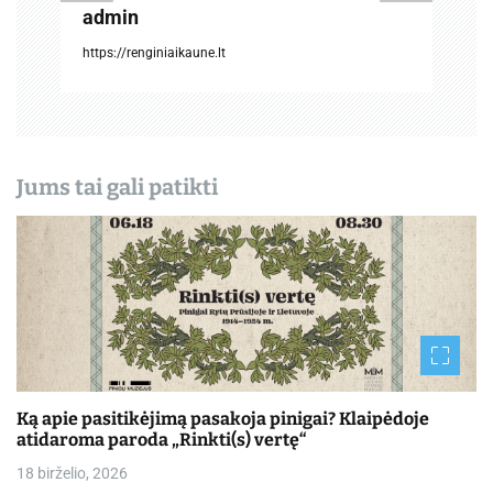
admin
a
https://renginiaikaune.lt
š
ų
Jums tai gali patikti
Ką apie pasitikėjimą pasakoja pinigai? Klaipėdoje
atidaroma paroda „Rinkti(s) vertę“
18 birželio, 2026