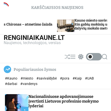
S
KARŠČIAUSIOS NAUJIENOS
k
i
p
Kauno miesto savivaldybė Tarpdiscip
– atmetimo žaizda
t
itin gabių mokinių ugdymo program
dalyvių mokslo metų baigimo šventė
o
c
RENGINIAIKAUNE.LT
o
Naujienos, technologijos, verslas
n
t
e
S
M
S
S
n
h
e
w
e
u
n
i
a
t
Populiariausios žymos
ff
u
t
r
l
c
c
#Kauno
#miesto
#savivaldybė
#pora
#Kaip
#UAB
e
h
h
c
#darbai
#vandenys
o
l
Nacionaliniuose apdovanojimuose
o
r
įvertinti Lietuvos profesinio mokymo
m
lyderiai
o
1