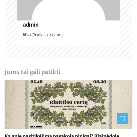
į
r
admin
a
https://renginiaikaune.lt
š
ų
Jums tai gali patikti
Ką apie pasitikėjimą pasakoja pinigai? Klaipėdoje