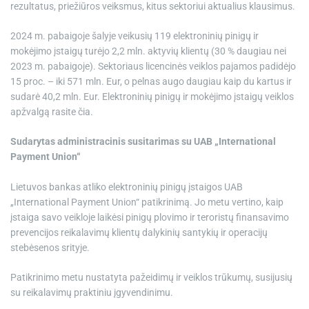
rezultatus, priežiūros veiksmus, kitus sektoriui aktualius klausimus.
2024 m. pabaigoje šalyje veikusių 119 elektroninių pinigų ir
mokėjimo įstaigų turėjo 2,2 mln. aktyvių klientų (30 % daugiau nei
2023 m. pabaigoje). Sektoriaus licencinės veiklos pajamos padidėjo
15 proc. – iki 571 mln. Eur, o pelnas augo daugiau kaip du kartus ir
sudarė 40,2 mln. Eur. Elektroninių pinigų ir mokėjimo įstaigų veiklos
apžvalgą rasite čia.
Sudarytas administracinis susitarimas su UAB „International
Payment Union“
Lietuvos bankas atliko elektroninių pinigų įstaigos UAB
„International Payment Union“ patikrinimą. Jo metu vertino, kaip
įstaiga savo veikloje laikėsi pinigų plovimo ir teroristų finansavimo
prevencijos reikalavimų klientų dalykinių santykių ir operacijų
stebėsenos srityje.
Patikrinimo metu nustatyta pažeidimų ir veiklos trūkumų, susijusių
su reikalavimų praktiniu įgyvendinimu.