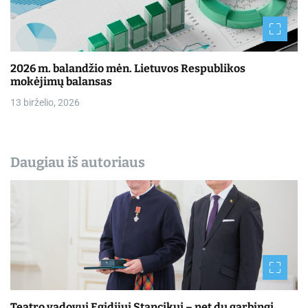
2026 m. balandžio mėn. Lietuvos Respublikos
mokėjimų balansas
13 birželio, 2026
Daugiau iš autoriaus
Teatro vadovui Egidijui Stancikui – net du garbingi