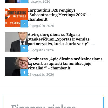
8 birželio, 2026
d
e
Tarptautinis B2B renginys
„Subcontracting Meetings 2026“ –
chamber.lt
2
29 gegužės, 2026
Atvirų durų diena su Edgaru
Stankevičiumi „Sportas ir verslas:
partnerystės, kurios kuria vertę“ –
chamber.lt
3
28 gegužės, 2026
Seminaras „Apie dizainą nedizaineriams:
ką svarbu suprasti komunikacijoje
vizualiai?“ – chamber.lt
4
28 gegužės, 2026