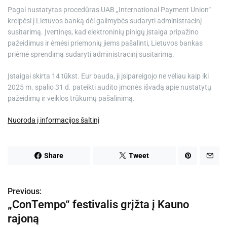
Pagal nustatytas procedūras UAB „International Payment Union“
kreipėsi į Lietuvos banką dėl galimybės sudaryti administracinį
susitarimą. Įvertinęs, kad elektroninių pinigų įstaiga pripažino
pažeidimus ir ėmėsi priemonių jiems pašalinti, Lietuvos bankas
priėmė sprendimą sudaryti administracinį susitarimą.
Įstaigai skirta 14 tūkst. Eur bauda, ji įsipareigojo ne vėliau kaip iki
2025 m. spalio 31 d. pateikti audito įmonės išvadą apie nustatytų
pažeidimų ir veiklos trūkumų pašalinimą.
Nuoroda į informacijos šaltinį
Share
Tweet
Previous:
N
„ConTempo“ festivalis grįžta į Kauno
a
rajoną