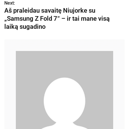
v
Next:
Aš praleidau savaitę Niujorke su
i
„Samsung Z Fold 7“ – ir tai mane visą
g
laiką sugadino
a
c
i
j
a
t
a
r
p