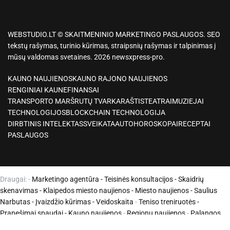
WEBSTUDIO.LT © SKAITMENINIO MARKETINGO PASLAUGOS. SEO
tekstų rašymas, turinio kūrimas, straipsnių rašymas ir talpinimas į
mūsų valdomas svetaines. 2026 newsxpress-pro.
KAUNO NAUJIENOS
KAUNO RAJONO NAUJIENOS
RENGINIAI KAUNE
FINANSAI
TRANSPORTO MARŠRUTŲ TVARKARAŠTIS
TEATRAI
MUZIEJAI
TECHNOLOGIJOS
BLOCKCHAIN TECHNOLOGIJA
DIRBTINIS INTELEKTAS
SVEIKATA
AUTO
HOROSKOPAI
RECEPTAI
PASLAUGOS
Draugai: -
Marketingo agentūra
-
Teisinės konsultacijos
-
Skaidrių
skenavimas
-
Klaipedos miesto naujienos
-
Miesto naujienos
-
Saulius
Narbutas
-
Įvaizdžio kūrimas
-
Veidoskaita
-
Teniso treniruotės
-
Pranešimai spaudai -
Kauno naujienos
-
Regionų naujienos
-
Palangos
naujienos