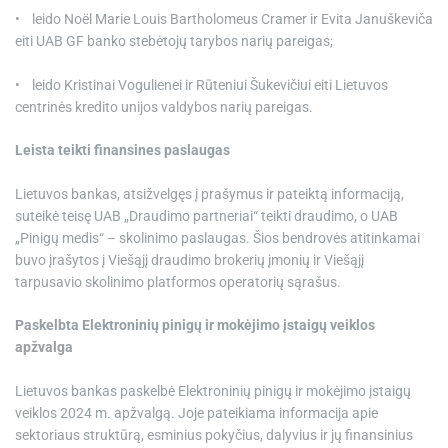
• leido Noël Marie Louis Bartholomeus Cramer ir Evita Januškeviča
eiti UAB GF banko stebėtojų tarybos narių pareigas;
• leido Kristinai Vogulienei ir Rūteniui Šukevičiui eiti Lietuvos
centrinės kredito unijos valdybos narių pareigas.
Leista teikti finansines paslaugas
Lietuvos bankas, atsižvelgęs į prašymus ir pateiktą informaciją,
suteikė teisę UAB „Draudimo partneriai“ teikti draudimo, o UAB
„Pinigų medis“ – skolinimo paslaugas. Šios bendrovės atitinkamai
buvo įrašytos į Viešąjį draudimo brokerių įmonių ir Viešąjį
tarpusavio skolinimo platformos operatorių sąrašus.
Paskelbta Elektroninių pinigų ir mokėjimo įstaigų veiklos
apžvalga
Lietuvos bankas paskelbė Elektroninių pinigų ir mokėjimo įstaigų
veiklos 2024 m. apžvalgą. Joje pateikiama informacija apie
sektoriaus struktūrą, esminius pokyčius, dalyvius ir jų finansinius