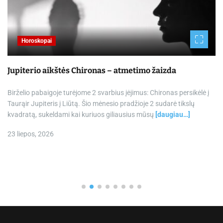
Horoskopai
Jupiterio aikštės Chironas – atmetimo žaizda
Birželio pabaigoje turėjome 2 svarbius įėjimus: Chironas persikėlė į
Taurąir Jupiteris į Liūtą. Šio mėnesio pradžioje 2 sudarė tikslų
kvadratą, sukeldami kai kuriuos giliausius mūsų
[daugiau…]
23 liepos, 2026