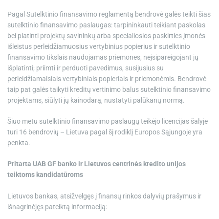
Pagal Sutelktinio finansavimo reglamentą bendrovė galės teikti šias
sutelktinio finansavimo paslaugas: tarpininkauti teikiant paskolas
bei platinti projektų savininkų arba specialiosios paskirties įmonės
išleistus perleidžiamuosius vertybinius popierius ir sutelktinio
finansavimo tikslais naudojamas priemones, neįsipareigojant jų
išplatinti; priimti ir perduoti pavedimus, susijusius su
perleidžiamaisiais vertybiniais popieriais ir priemonėmis. Bendrovė
taip pat galės taikyti kreditų vertinimo balus sutelktinio finansavimo
projektams, siūlyti jų kainodarą, nustatyti palūkanų normą.
Šiuo metu sutelktinio finansavimo paslaugų teikėjo licencijas šalyje
turi 16 bendrovių – Lietuva pagal šį rodiklį Europos Sąjungoje yra
penkta.
Pritarta UAB GF banko ir Lietuvos centrinės kredito unijos
teiktoms kandidatūroms
Lietuvos bankas, atsižvelgęs į finansų rinkos dalyvių prašymus ir
išnagrinėjęs pateiktą informaciją: