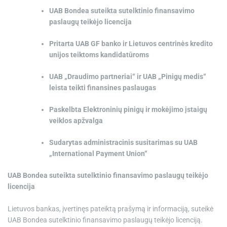
e
UAB Bondea suteikta sutelktinio finansavimo
paslaugų teikėjo licencija
Pritarta UAB GF banko ir Lietuvos centrinės kredito
unijos teiktoms kandidatūroms
UAB „Draudimo partneriai“ ir UAB „Pinigų medis“
leista teikti finansines paslaugas
Paskelbta Elektroninių pinigų ir mokėjimo įstaigų
veiklos apžvalga
Sudarytas administracinis susitarimas su UAB
„International Payment Union“
UAB Bondea suteikta sutelktinio finansavimo paslaugų teikėjo
licencija
Lietuvos bankas, įvertinęs pateiktą prašymą ir informaciją, suteikė
UAB Bondea sutelktinio finansavimo paslaugų teikėjo licenciją.