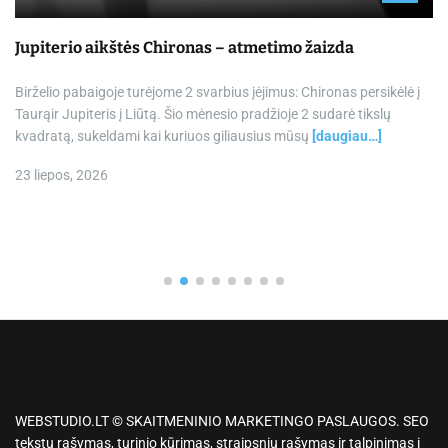
Jupiterio aikštės Chironas – atmetimo žaizda
Birželio pabaigoje turėjome 2 svarbius įėjimus: Chironas persikėlė į
Taurąir Jupiteris į Liūtą. Šio mėnesio pradžioje 2 sudarė tikslų
kvadratą, sukeldami kai kuriuos giliausius mūsų
[daugiau…]
23 liepos, 2026
WEBSTUDIO.LT © SKAITMENINIO MARKETINGO PASLAUGOS. SEO
tekstų rašymas, turinio kūrimas, straipsnių rašymas ir talpinimas į