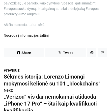
pavyzdžiai; Jie parodo, kaip gynybos rūpesčiai gali sumažinti
Europos suskaidymą. Ir tai galėtų suteikti didelę įtaką Europos
produktyvumo augimui.
Aš čia sustosiu. Labai ačiū.
Nuoroda į informacijos šaltinį
Share
Tweet
Previous:
N
Sėkmės istorija: Lorenzo Limongi
a
mokymosi kelionė su 101 „blockchains“
v
Next:
„Verizon“ vis dar nemokamai atiduoda
i
„iPhone 17 Pro“ – štai kaip kvalifikuoti
g
kvalifikaciją