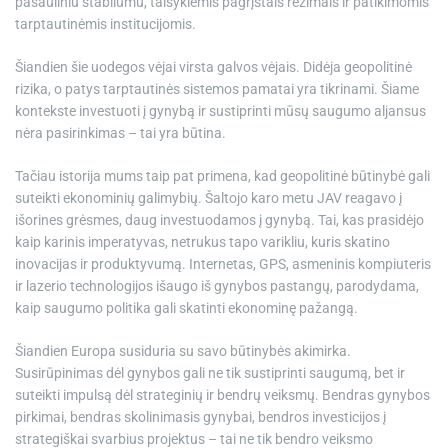
pasauliniu stabilumu, taisyklėmis pagrįstais režimais ir patikimomis
tarptautinėmis institucijomis.
Šiandien šie uodegos vėjai virsta galvos vėjais. Didėja geopolitinė
rizika, o patys tarptautinės sistemos pamatai yra tikrinami. Šiame
kontekste investuoti į gynybą ir sustiprinti mūsų saugumo aljansus
nėra pasirinkimas – tai yra būtina.
Tačiau istorija mums taip pat primena, kad geopolitinė būtinybė gali
suteikti ekonominių galimybių. Šaltojo karo metu JAV reagavo į
išorines grėsmes, daug investuodamos į gynybą. Tai, kas prasidėjo
kaip karinis imperatyvas, netrukus tapo varikliu, kuris skatino
inovacijas ir produktyvumą. Internetas, GPS, asmeninis kompiuteris
ir lazerio technologijos išaugo iš gynybos pastangų, parodydama,
kaip saugumo politika gali skatinti ekonominę pažangą.
Šiandien Europa susiduria su savo būtinybės akimirka.
Susirūpinimas dėl gynybos gali ne tik sustiprinti saugumą, bet ir
suteikti impulsą dėl strateginių ir bendrų veiksmų. Bendras gynybos
pirkimai, bendras skolinimasis gynybai, bendros investicijos į
strategiškai svarbius projektus – tai ne tik bendro veiksmo