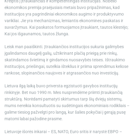
Kreiptis į įtraukiančias ir kompetentingas institucijas. Nobelio
ekonomikos premija praėjusiais metais buvo pripažinimas, kad
institucijos yra pagrindiniai ekonomikos augimo ir produktyvumo
varikliai. Jie yra mechanizmas, lemiantis ekonomines paskatas ir
suvaržymus. Kai paskatos formuojamos įtraukiant, tautos klestėjo;
Kai jos išgaunamos, tautos žlunga.
Leisk man paaiškinti. Įtraukiančios institucijos sukuria galimybes
įgalindamos daugelį galių, užtikrinant plačią prieigą prie rinkų,
skatindamos švietimą ir gindamos nuosavybės teises. Ištraukimo
institucijos, priešingai, sutelkia išteklius ir priima sprendimus keliose
rankose, slopinančios naujoves ir atgrasančios nuo investicijų.
Lietuva ilgą laiką buvo priversta egzistuoti gavybos institucijų
rinkinyje. Bet nuo 1990 m. Mes nusprendėme priimti įtraukiančią
struktūrą. Norėdami pamatyti skirtumus tarp šių dviejų sistemų,
mums nereikia konsultuotis su sudėtingais ekonominiais rodikliais –
galime tiesiog pažvelgti pro langą, kur šalies pokyčiai į gerąją pusę
matomi labai pažodine prasme.
Lietuvoje išorės inkarai – ES, NATO, Euro sritis ir narystė EBPO –