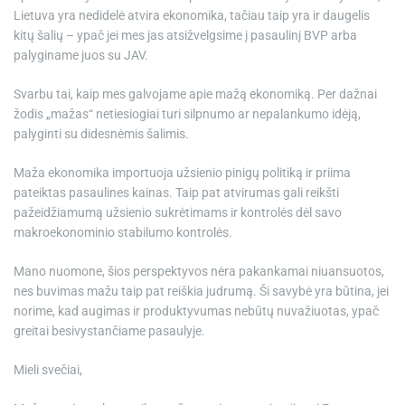
Lietuva yra nedidelė atvira ekonomika, tačiau taip yra ir daugelis
kitų šalių – ypač jei mes jas atsižvelgsime į pasaulinį BVP arba
palyginame juos su JAV.
Svarbu tai, kaip mes galvojame apie mažą ekonomiką. Per dažnai
žodis „mažas“ netiesiogiai turi silpnumo ar nepalankumo idėją,
palyginti su didesnėmis šalimis.
Maža ekonomika importuoja užsienio pinigų politiką ir priima
pateiktas pasaulines kainas. Taip pat atvirumas gali reikšti
pažeidžiamumą užsienio sukrėtimams ir kontrolės dėl savo
makroekonominio stabilumo kontrolės.
Mano nuomone, šios perspektyvos nėra pakankamai niuansuotos,
nes buvimas mažu taip pat reiškia judrumą. Ši savybė yra būtina, jei
norime, kad augimas ir produktyvumas nebūtų nuvažiuotas, ypač
greitai besivystančiame pasaulyje.
Mieli svečiai,