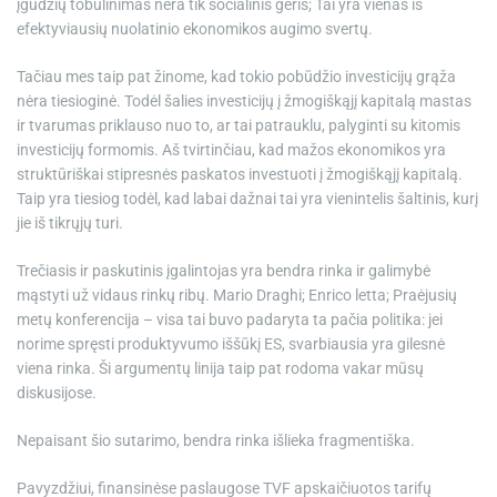
įgūdžių tobulinimas nėra tik socialinis gėris; Tai yra vienas iš
efektyviausių nuolatinio ekonomikos augimo svertų.
Tačiau mes taip pat žinome, kad tokio pobūdžio investicijų grąža
nėra tiesioginė. Todėl šalies investicijų į žmogiškąjį kapitalą mastas
ir tvarumas priklauso nuo to, ar tai patrauklu, palyginti su kitomis
investicijų formomis. Aš tvirtinčiau, kad mažos ekonomikos yra
struktūriškai stipresnės paskatos investuoti į žmogiškąjį kapitalą.
Taip yra tiesiog todėl, kad labai dažnai tai yra vienintelis šaltinis, kurį
jie iš tikrųjų turi.
Trečiasis ir paskutinis įgalintojas yra bendra rinka ir galimybė
mąstyti už vidaus rinkų ribų. Mario Draghi; Enrico letta; Praėjusių
metų konferencija – visa tai buvo padaryta ta pačia politika: jei
norime spręsti produktyvumo iššūkį ES, svarbiausia yra gilesnė
viena rinka. Ši argumentų linija taip pat rodoma vakar mūsų
diskusijose.
Nepaisant šio sutarimo, bendra rinka išlieka fragmentiška.
Pavyzdžiui, finansinėse paslaugose TVF apskaičiuotos tarifų