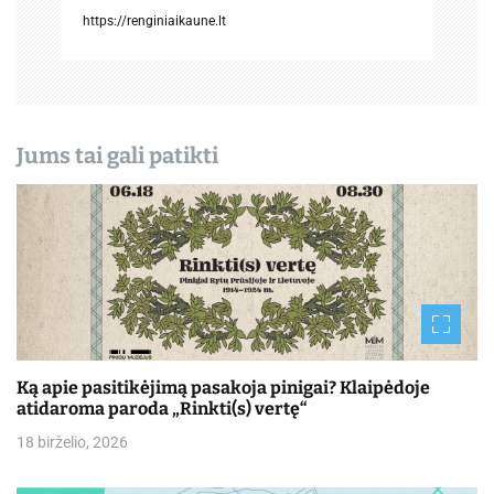
a
https://renginiaikaune.lt
š
ų
Jums tai gali patikti
Ką apie pasitikėjimą pasakoja pinigai? Klaipėdoje
atidaroma paroda „Rinkti(s) vertę“
18 birželio, 2026