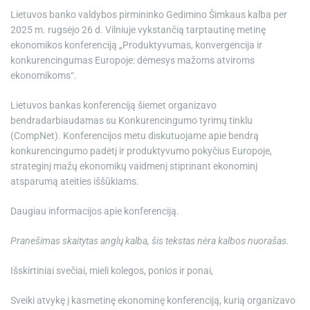
atviroms
e
Lietuvos banko valdybos pirmininko Gedimino Šimkaus kalba per
ekonomikoms“
2025 m. rugsėjo 26 d. Vilniuje vykstančią tarptautinę metinę
ekonomikos konferenciją „Produktyvumas, konvergencija ir
konkurencingumas Europoje: dėmesys mažoms atviroms
ekonomikoms“.
Lietuvos bankas konferenciją šiemet organizavo
bendradarbiaudamas su Konkurencingumo tyrimų tinklu
(CompNet). Konferencijos metu diskutuojame apie bendrą
konkurencingumo padėtį ir produktyvumo pokyčius Europoje,
strateginį mažų ekonomikų vaidmenį stiprinant ekonominį
atsparumą ateities iššūkiams.
Daugiau informacijos apie konferenciją.
Pranešimas skaitytas anglų kalba, šis tekstas nėra kalbos nuorašas.
Išskirtiniai svečiai, mieli kolegos, ponios ir ponai,
Sveiki atvykę į kasmetinę ekonominę konferenciją, kurią organizavo