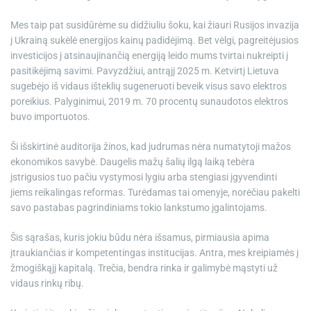
Mes taip pat susidūrėme su didžiuliu šoku, kai žiauri Rusijos invazija
į Ukrainą sukėlė energijos kainų padidėjimą. Bet vėlgi, pagreitėjusios
investicijos į atsinaujinančią energiją leido mums tvirtai nukreipti į
pasitikėjimą savimi. Pavyzdžiui, antrąjį 2025 m. Ketvirtį Lietuva
sugebėjo iš vidaus išteklių sugeneruoti beveik visus savo elektros
poreikius. Palyginimui, 2019 m. 70 procentų sunaudotos elektros
buvo importuotos.
Ši išskirtinė auditorija žinos, kad judrumas nėra numatytoji mažos
ekonomikos savybė. Daugelis mažų šalių ilgą laiką tebėra
įstrigusios tuo pačiu vystymosi lygiu arba stengiasi įgyvendinti
jiems reikalingas reformas. Turėdamas tai omenyje, norėčiau pakelti
savo pastabas pagrindiniams tokio lankstumo įgalintojams.
Šis sąrašas, kuris jokiu būdu nėra išsamus, pirmiausia apima
įtraukiančias ir kompetentingas institucijas. Antra, mes kreipiamės į
žmogiškąjį kapitalą. Trečia, bendra rinka ir galimybė mąstyti už
vidaus rinkų ribų.