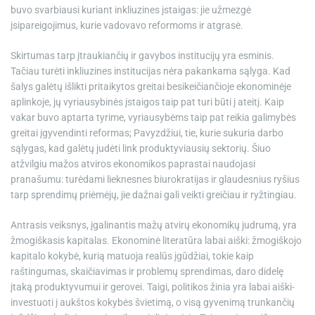
buvo svarbiausi kuriant inkliuzines įstaigas: jie užmezgė
įsipareigojimus, kurie vadovavo reformoms ir atgrasė.
Skirtumas tarp įtraukiančių ir gavybos institucijų yra esminis.
Tačiau turėti inkliuzines institucijas nėra pakankama sąlyga. Kad
šalys galėtų išlikti pritaikytos greitai besikeičiančioje ekonominėje
aplinkoje, jų vyriausybinės įstaigos taip pat turi būti į ateitį. Kaip
vakar buvo aptarta tyrime, vyriausybėms taip pat reikia galimybės
greitai įgyvendinti reformas; Pavyzdžiui, tie, kurie sukuria darbo
sąlygas, kad galėtų judėti link produktyviausių sektorių. Šiuo
atžvilgiu mažos atviros ekonomikos paprastai naudojasi
pranašumu: turėdami lieknesnes biurokratijas ir glaudesnius ryšius
tarp sprendimų priėmėjų, jie dažnai gali veikti greičiau ir ryžtingiau.
Antrasis veiksnys, įgalinantis mažų atvirų ekonomikų judrumą, yra
žmogiškasis kapitalas. Ekonominė literatūra labai aiški: žmogiškojo
kapitalo kokybė, kurią matuoja realūs įgūdžiai, tokie kaip
raštingumas, skaičiavimas ir problemų sprendimas, daro didelę
įtaką produktyvumui ir gerovei. Taigi, politikos žinia yra labai aiški-
investuoti į aukštos kokybės švietimą, o visą gyvenimą trunkančių