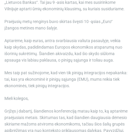
„Lietuvos Bankas“. Tai jau 9 -asis kartas, kai mes susirinkome
Vilnijuje aptarti ūmių ekonominių klausimų, su kuriais susiduriame.
Praėjusių metų renginys buvo skirtas švęsti 10 -ąsias „Euro“
įžangos metines mano šalyje.
Aptarėme, kaip euras, antra svarbiausia valiuta pasaulyje, veikia
kaip skydas, padidindamas Europos ekonomikos atsparumą nuo
išorinių sukrėtimų. Šiandien akivaizdu, kad šio skydo siūloma
apsauga vis labiau paklausa, o pinigų sąjunga ir toliau auga.
Mes taip pat sužinojome, kad vien tik pinigų integracijos nepakanka:
tai, kas yra ekonominė ir pinigų sąjunga (EMU), mums reikia tiek
ekonominės, tiek pinigų integracijos.
Mieli kolegos,
Grįžęs į dabartį, šiandienos konferenciją matau kaip to, ką aptarėme
praėjusiais metais. Skirtumas tas, kad šiandien daugiausia dėmesio
skiriame mažoms atviroms ekonomikoms, tačiau šios šalių grupės
apibrėžimas yra nuo konteksto priklausomas dalykas. Pavyzdžiui,