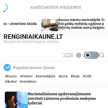
S
KARŠČIAUSIOS NAUJIENOS
k
i
p
Kauno miesto savivaldybė Tarpdisciplininio
zda
t
itin gabių mokinių ugdymo programos
dalyvių mokslo metų baigimo šventė
o
c
RENGINIAIKAUNE.LT
o
Naujienos, technologijos, verslas
n
t
e
S
M
S
S
n
h
e
w
e
u
n
i
a
t
Populiariausios žymos
ff
u
t
r
l
c
c
#Kauno
#miesto
#savivaldybė
#pora
#Kaip
#UAB
e
h
h
c
#darbai
#vandenys
o
l
Nacionaliniuose apdovanojimuose
o
r
įvertinti Lietuvos profesinio mokymo
m
lyderiai
o
1