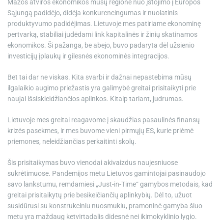
Mažos atviros ekonomikos mūsų regione nuo įstojimo į Europos
Sąjungą padidėjo, didėja konkurencingumas ir nuolatinis
produktyvumo padidėjimas. Lietuvoje mes patiriame ekonominę
pertvarką, stabiliai judėdami link kapitalinės ir žinių skatinamos
ekonomikos. Ši pažanga, be abejo, buvo padaryta dėl užsienio
investicijų įplaukų ir gilesnės ekonominės integracijos.
Bet tai dar ne viskas. Kita svarbi ir dažnai nepastebima mūsų
ilgalaikio augimo priežastis yra galimybė greitai prisitaikyti prie
naujai išsiskleidžiančios aplinkos. Kitaip tariant, judrumas.
Lietuvoje mes greitai reagavome į skaudžias pasaulinės finansų
krizės pasekmes, ir mes buvome vieni pirmųjų ES, kurie priėmė
priemones, neleidžiančias perkaitinti skolų.
Šis prisitaikymas buvo vienodai akivaizdus naujesniuose
sukrėtimuose. Pandemijos metu Lietuvos gamintojai pasinaudojo
savo lankstumu, remdamiesi „Just-in-Time“ gamybos metodais, kad
greitai prisitaikytų prie besikeičiančių aplinkybių. Dėl to, užuot
susidūrusi su konstrukciniu nuosmukiu, pramoninė gamyba šiuo
metu yra maždaug ketvirtadalis didesnė nei ikimokyklinio lygio.