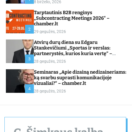
8 birželio, 2026
d
e
Tarptautinis B2B renginys
„Subcontracting Meetings 2026“ –
chamber.lt
2
29 gegužės, 2026
Atvirų durų diena su Edgaru
Stankevičiumi „Sportas ir verslas:
partnerystės, kurios kuria vertę“ –
chamber.lt
3
28 gegužės, 2026
Seminaras „Apie dizainą nedizaineriams:
ką svarbu suprasti komunikacijoje
vizualiai?“ – chamber.lt
4
28 gegužės, 2026