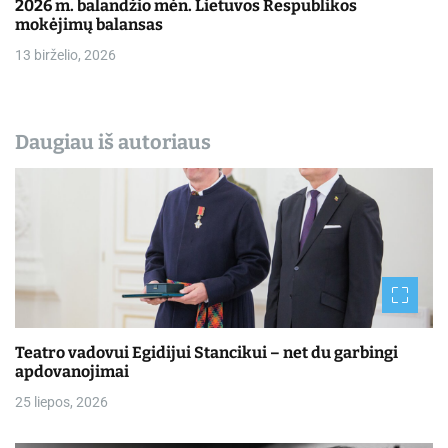
2026 m. balandžio mėn. Lietuvos Respublikos
mokėjimų balansas
13 birželio, 2026
Daugiau iš autoriaus
Teatro vadovui Egidijui Stancikui – net du garbingi
apdovanojimai
25 liepos, 2026