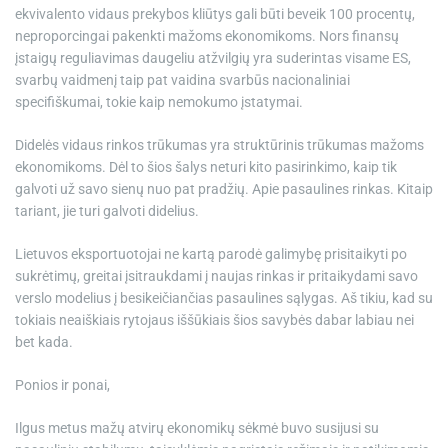
ekvivalento vidaus prekybos kliūtys gali būti beveik 100 procentų,
neproporcingai pakenkti mažoms ekonomikoms. Nors finansų
įstaigų reguliavimas daugeliu atžvilgių yra suderintas visame ES,
svarbų vaidmenį taip pat vaidina svarbūs nacionaliniai
specifiškumai, tokie kaip nemokumo įstatymai.
Didelės vidaus rinkos trūkumas yra struktūrinis trūkumas mažoms
ekonomikoms. Dėl to šios šalys neturi kito pasirinkimo, kaip tik
galvoti už savo sienų nuo pat pradžių. Apie pasaulines rinkas. Kitaip
tariant, jie turi galvoti didelius.
Lietuvos eksportuotojai ne kartą parodė galimybę prisitaikyti po
sukrėtimų, greitai įsitraukdami į naujas rinkas ir pritaikydami savo
verslo modelius į besikeičiančias pasaulines sąlygas. Aš tikiu, kad su
tokiais neaiškiais rytojaus iššūkiais šios savybės dabar labiau nei
bet kada.
Ponios ir ponai,
Ilgus metus mažų atvirų ekonomikų sėkmė buvo susijusi su