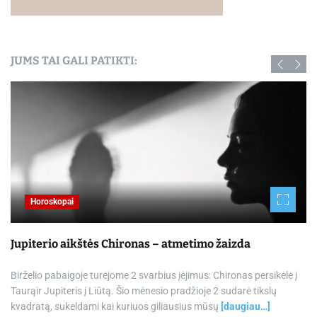
JUMS TAI GALI PATIKTI:
Horoskopai
Jupiterio aikštės Chironas – atmetimo žaizda
Birželio pabaigoje turėjome 2 svarbius įėjimus: Chironas persikėlė į
Taurąir Jupiteris į Liūtą. Šio mėnesio pradžioje 2 sudarė tikslų
kvadratą, sukeldami kai kuriuos giliausius mūsų
[daugiau…]