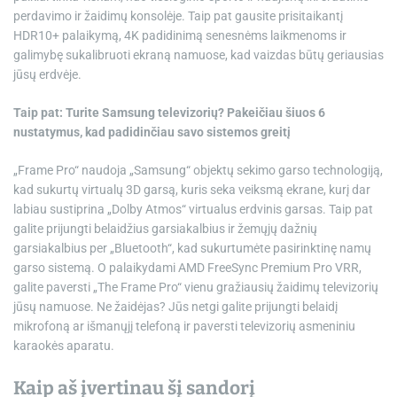
perdavimo ir žaidimų konsolėje. Taip pat gausite prisitaikantį
HDR10+ palaikymą, 4K padidinimą senesnėms laikmenoms ir
galimybę sukalibruoti ekraną namuose, kad vaizdas būtų geriausias
jūsų erdvėje.
Taip pat:
Turite Samsung televizorių? Pakeičiau šiuos 6
nustatymus, kad padidinčiau savo sistemos greitį
„Frame Pro“ naudoja „Samsung“ objektų sekimo garso technologiją,
kad sukurtų virtualų 3D garsą, kuris seka veiksmą ekrane, kurį dar
labiau sustiprina „Dolby Atmos“ virtualus erdvinis garsas. Taip pat
galite prijungti belaidžius garsiakalbius ir žemųjų dažnių
garsiakalbius per „Bluetooth“, kad sukurtumėte pasirinktinę namų
garso sistemą. O palaikydami AMD FreeSync Premium Pro VRR,
galite paversti „The Frame Pro“ vienu gražiausių žaidimų televizorių
jūsų namuose. Ne žaidėjas? Jūs netgi galite prijungti belaidį
mikrofoną ar išmanųjį telefoną ir paversti televizorių asmeniniu
karaokės aparatu.
Kaip aš įvertinau šį sandorį