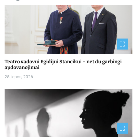
Teatro vadovui Egidijui Stancikui – net du garbingi
apdovanojimai
25 liepos, 2026