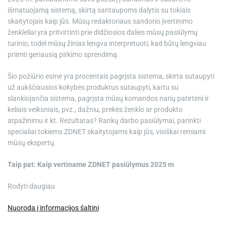
išmatuojamą sistemą, skirtą santaupoms dalytis su tokiais
skaitytojais kaip jūs. Mūsų redaktoriaus sandorio įvertinimo
ženkleliai yra pritvirtinti prie didžiosios dalies mūsų pasiūlymų
turinio, todėl mūsų žinias lengva interpretuoti, kad būtų lengviau
priimti geriausią pirkimo sprendimą.
Šio požiūrio esmė yra procentais pagrįsta sistema, skirta sutaupyti
už aukščiausios kokybės produktus sutaupyti, kartu su
slankiojančia sistema, pagrįsta mūsų komandos narių patirtimi ir
keliais veiksniais, pvz., dažniu, prekės ženklo ar produkto
atpažinimu ir kt. Rezultatas? Rankų darbo pasiūlymai, parinkti
specialiai tokiems ZDNET skaitytojams kaip jūs, visiškai remiami
mūsų ekspertų.
Taip pat:
Kaip vertiname ZDNET pasiūlymus 2025 m
Rodyti daugiau
Nuoroda į informacijos šaltinį