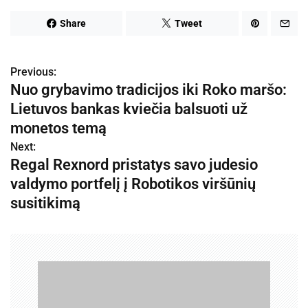
Share
Tweet
Previous:
N
Nuo grybavimo tradicijos iki Roko maršo:
a
Lietuvos bankas kviečia balsuoti už
v
monetos temą
Next:
i
Regal Rexnord pristatys savo judesio
g
valdymo portfelį į Robotikos viršūnių
susitikimą
a
c
i
j