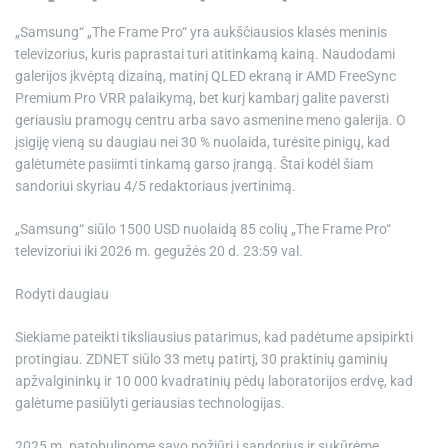
„Samsung“ „The Frame Pro“ yra aukščiausios klasės meninis
televizorius, kuris paprastai turi atitinkamą kainą. Naudodami
galerijos įkvėptą dizainą, matinį QLED ekraną ir AMD FreeSync
Premium Pro VRR palaikymą, bet kurį kambarį galite paversti
geriausiu pramogų centru arba savo asmenine meno galerija. O
įsigiję vieną su daugiau nei 30 % nuolaida, turėsite pinigų, kad
galėtumėte pasiimti tinkamą garso įrangą. Štai kodėl šiam
sandoriui skyriau 4/5 redaktoriaus įvertinimą.
„Samsung“ siūlo 1500 USD nuolaidą 85 colių „The Frame Pro“
televizoriui iki 2026 m. gegužės 20 d. 23:59 val.
Rodyti daugiau
Siekiame pateikti tiksliausius patarimus, kad padėtume apsipirkti
protingiau. ZDNET siūlo 33 metų patirtį, 30 praktinių gaminių
apžvalgininkų ir 10 000 kvadratinių pėdų laboratorijos erdvę, kad
galėtume pasiūlyti geriausias technologijas.
2025 m. patobulinome savo požiūrį į sandorius ir sukūrėme