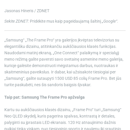
e
Jasonas Hineris / ZDNET
Sekite ZDNET:
Pridėkite mus kaip pageidaujamą šaltinį
„Google“.
„Samsung“ „The Frame Pro“ yra galerijos įkvėptas televizorius su
elegantišku dizainu, atitinkančiu aukščiausios klasės funkcijas.
Naudodami matinį ekraną, „One Connect“ palaikymą ir specialųjį
meno režimą galite paversti savo svetainę asmenine meno galerija,
kurioje galėsite demonstruoti mėgstamus darbus, nuotraukas ir
skaitmeninius paveikslus. Ir dabar, kai užsisakote tiesiogiai per
„Samsung“, galite sutaupyti 1500 USD
85 colių Frame Pro
. Bet jūs
turite paskubėti, nes šis sandoris baigsis šįvakar.
Taip pat: Samsung The Frame Pro apžvalga
Kartu su aukščiausios klasės dizainu, „Frame Pro“ turi „Samsung“
Neo QLED skydelį, kuris pagerina spalvas, kontrastą ir detales,
palyginti su įprastais LED ekranais. 120 Hz atnaujinimo dažnis
puikiai tinka viskam, nuo tiesioginio sporto ir naujienų iki srautinio