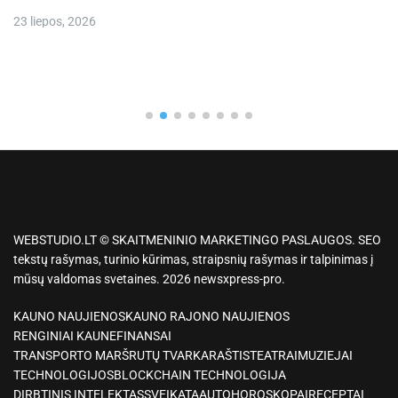
23 liepos, 2026
WEBSTUDIO.LT © SKAITMENINIO MARKETINGO PASLAUGOS. SEO
tekstų rašymas, turinio kūrimas, straipsnių rašymas ir talpinimas į
mūsų valdomas svetaines. 2026 newsxpress-pro.
KAUNO NAUJIENOS
KAUNO RAJONO NAUJIENOS
RENGINIAI KAUNE
FINANSAI
TRANSPORTO MARŠRUTŲ TVARKARAŠTIS
TEATRAI
MUZIEJAI
TECHNOLOGIJOS
BLOCKCHAIN TECHNOLOGIJA
DIRBTINIS INTELEKTAS
SVEIKATA
AUTO
HOROSKOPAI
RECEPTAI