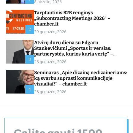
8 birželio, 2026
d
e
Tarptautinis B2B renginys
„Subcontracting Meetings 2026“ –
chamber.lt
2
29 gegužės, 2026
Atvirų durų diena su Edgaru
Stankevičiumi „Sportas ir verslas:
partnerystės, kurios kuria vertę“ –
chamber.lt
3
28 gegužės, 2026
Seminaras „Apie dizainą nedizaineriams:
ką svarbu suprasti komunikacijoje
vizualiai?“ – chamber.lt
4
28 gegužės, 2026