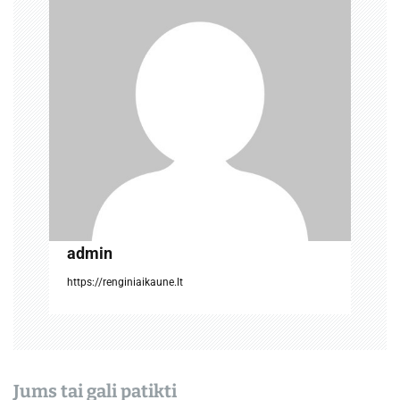
a
t
a
r
p
į
r
a
admin
š
https://renginiaikaune.lt
ų
Jums tai gali patikti