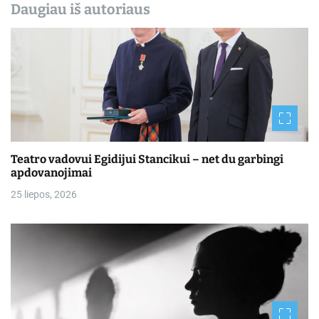
Daugiau iš autoriaus
Teatro vadovui Egidijui Stancikui – net du garbingi
apdovanojimai
25 liepos, 2026