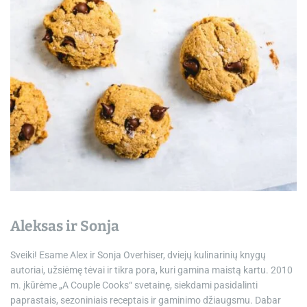
e
Aleksas ir Sonja
Sveiki! Esame Alex ir Sonja Overhiser, dviejų kulinarinių knygų
autoriai, užsiėmę tėvai ir tikra pora, kuri gamina maistą kartu. 2010
m. įkūrėme „A Couple Cooks“ svetainę, siekdami pasidalinti
paprastais, sezoniniais receptais ir gaminimo džiaugsmu. Dabar