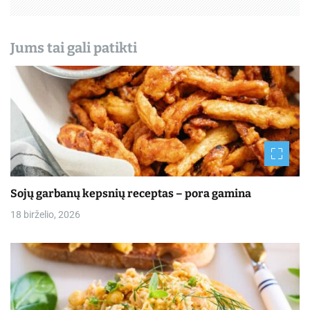
ų
Jums tai gali patikti
Sojų garbanų kepsnių receptas – pora gamina
18 birželio, 2026