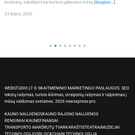
kvadratą, sukeldami kai kuriuos giliausius mūsų
[daugiau…]
23 liepos, 2026
WEBSTUDIO.LT © SKAITMENINIO MARKETINGO PASLAUGOS. SEO
tekstų rašymas, turinio kūrimas, straipsnių rašymas ir talpinimas į
mūsų valdomas svetaines. 2026 newsxpress-pro.
KAUNO NAUJIENOS
KAUNO RAJONO NAUJIENOS
RENGINIAI KAUNE
FINANSAI
TRANSPORTO MARŠRUTŲ TVARKARAŠTIS
TEATRAI
MUZIEJAI
TECHNOLOGIJOS
BLOCKCHAIN TECHNOLOGIJA