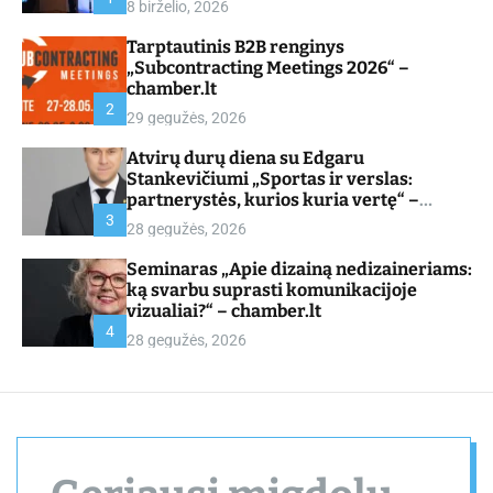
8 birželio, 2026
d
e
Tarptautinis B2B renginys
„Subcontracting Meetings 2026“ –
chamber.lt
2
29 gegužės, 2026
Atvirų durų diena su Edgaru
Stankevičiumi „Sportas ir verslas:
partnerystės, kurios kuria vertę“ –
chamber.lt
3
28 gegužės, 2026
Seminaras „Apie dizainą nedizaineriams:
ką svarbu suprasti komunikacijoje
vizualiai?“ – chamber.lt
4
28 gegužės, 2026