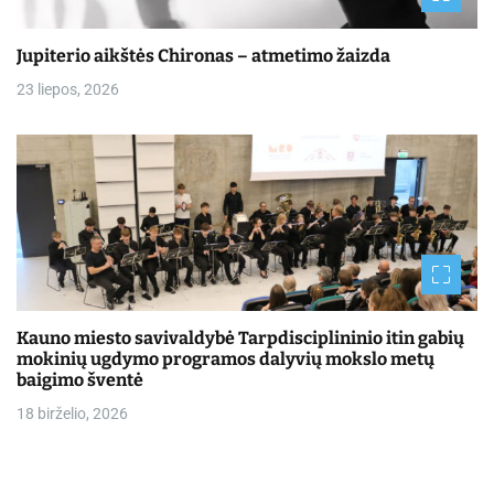
Jupiterio aikštės Chironas – atmetimo žaizda
23 liepos, 2026
Kauno miesto savivaldybė Tarpdisciplininio itin gabių
mokinių ugdymo programos dalyvių mokslo metų
baigimo šventė
18 birželio, 2026