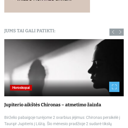
JUMS TAI GALI PATIKTI:
Horoskopai
Jupiterio aikštės Chironas – atmetimo žaizda
Birželio pabaigoje turėjome 2 svarbius įėjimus: Chironas persikėlė į
Taurąir Jupiteris į Liūtą. Šio mėnesio pradžioje 2 sudarė tikslų