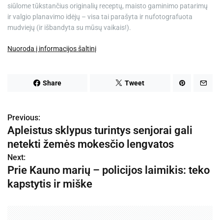
siūlome tūkstančius originalių receptų, maisto gaminimo patarimų
ir valgio planavimo idėjų – visa tai parašyta ir nufotografuota
mudviejų (ir išbandyta su mūsų vaikais!).
Nuoroda į informacijos šaltinį
Share
Tweet
Previous:
N
Apleistus sklypus turintys senjorai gali
a
netekti žemės mokesčio lengvatos
v
Next:
Prie Kauno marių – policijos laimikis: teko
i
kapstytis ir miške
g
a