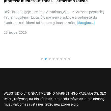
Jupiterio aikštės Chironas – atmetimo žaizda
Birželio pabaigoje turėjome 2 svarbius įėjimus: Chironas persikėlė į
Taurąir Jupiteris į Liūtą. Šio mėnesio pradžioje 2 sudarė tikslų
kvadratą, sukeldami kai kuriuos giliausius mūsų
[daugiau…]
23 liepos, 2026
WEBSTUDIO.LT © SKAITMENINIO MARKETINGO PASLAUGOS. SEO
tekstų rašymas, turinio kūrimas, straipsnių rašymas ir talpinimas į
mūsų valdomas svetaines. 2026 newsxpress-pro.