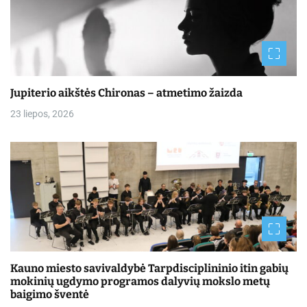
Jupiterio aikštės Chironas – atmetimo žaizda
23 liepos, 2026
Kauno miesto savivaldybė Tarpdisciplininio itin gabių
mokinių ugdymo programos dalyvių mokslo metų
baigimo šventė