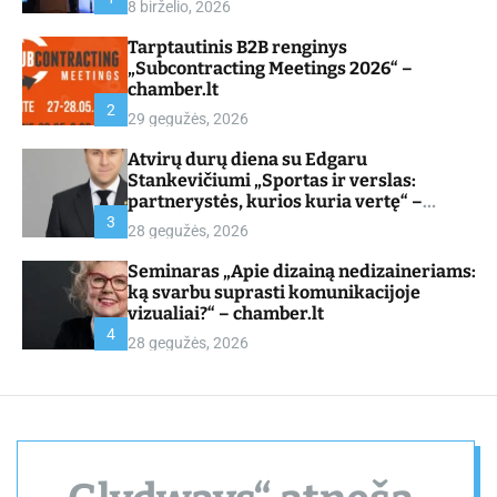
8 birželio, 2026
d
e
Tarptautinis B2B renginys
„Subcontracting Meetings 2026“ –
chamber.lt
2
29 gegužės, 2026
Atvirų durų diena su Edgaru
Stankevičiumi „Sportas ir verslas:
partnerystės, kurios kuria vertę“ –
chamber.lt
3
28 gegužės, 2026
Seminaras „Apie dizainą nedizaineriams:
ką svarbu suprasti komunikacijoje
vizualiai?“ – chamber.lt
4
28 gegužės, 2026