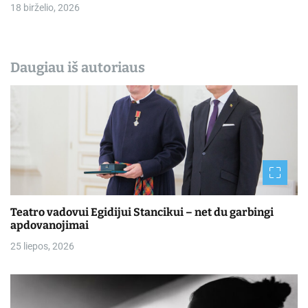
18 birželio, 2026
Daugiau iš autoriaus
Teatro vadovui Egidijui Stancikui – net du garbingi
apdovanojimai
25 liepos, 2026