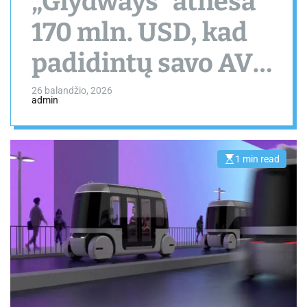
„Glydways“ atneša
170 mln. USD, kad
padidintų savo AV
technologiją
26 balandžio, 2026
admin
1 min read
E
s
t
i
m
a
t
e
d
r
e
a
d
t
i
m