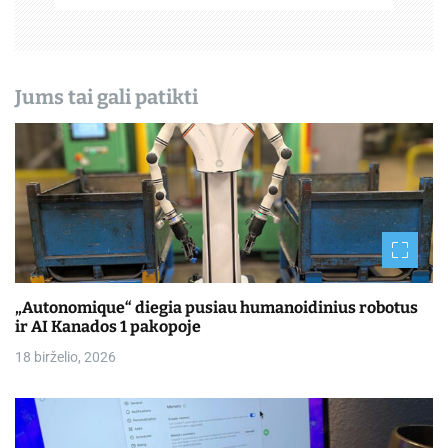
ų
Jums tai gali patikti
„Autonomique“ diegia pusiau humanoidinius robotus
ir AI Kanados 1 pakopoje
18 birželio, 2026