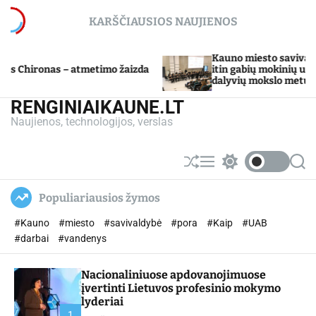
S
KARŠČIAUSIOS NAUJIENOS
k
i
p
Kauno miesto savivaldybė Tarpdisci
 – atmetimo žaizda
t
itin gabių mokinių ugdymo program
dalyvių mokslo metų baigimo švent
o
c
RENGINIAIKAUNE.LT
o
Naujienos, technologijos, verslas
n
t
e
S
M
S
S
n
h
e
w
e
u
n
i
a
t
Populiariausios žymos
ff
u
t
r
l
c
c
#Kauno
#miesto
#savivaldybė
#pora
#Kaip
#UAB
e
h
h
c
#darbai
#vandenys
o
l
Nacionaliniuose apdovanojimuose
o
r
įvertinti Lietuvos profesinio mokymo
m
lyderiai
o
1