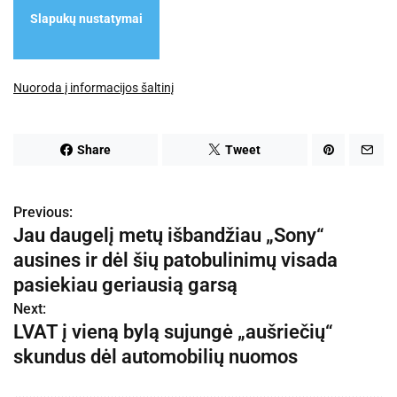
Slapukų nustatymai
Nuoroda į informacijos šaltinį
Share
Tweet
Previous:
N
Jau daugelį metų išbandžiau „Sony“
a
ausines ir dėl šių patobulinimų visada
v
pasiekiau geriausią garsą
Next:
i
LVAT į vieną bylą sujungė „aušriečių“
g
skundus dėl automobilių nuomos
a