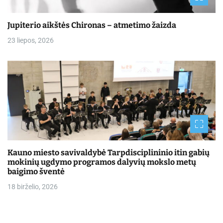
Jupiterio aikštės Chironas – atmetimo žaizda
23 liepos, 2026
Kauno miesto savivaldybė Tarpdisciplininio itin gabių
mokinių ugdymo programos dalyvių mokslo metų
baigimo šventė
18 birželio, 2026