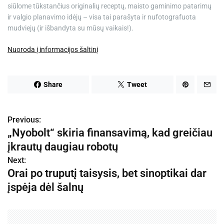
siūlome tūkstančius originalių receptų, maisto gaminimo patarimų
ir valgio planavimo idėjų – visa tai parašyta ir nufotografuota
mudviejų (ir išbandyta su mūsų vaikais!).
Nuoroda į informacijos šaltinį
Share
Tweet
Previous:
N
„Nyobolt“ skiria finansavimą, kad greičiau
a
įkrautų daugiau robotų
v
Next:
Orai po truputį taisysis, bet sinoptikai dar
i
įspėja dėl šalnų
g
a