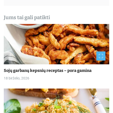
ų
Jums tai gali patikti
Sojų garbanų kepsnių receptas – pora gamina
18 birželio, 2026