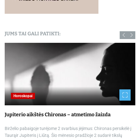
JUMS TAI GALI PATIKTI:
Horoskopai
Jupiterio aikštės Chironas – atmetimo žaizda
Birželio pabaigoje turėjome 2 svarbius įėjimus: Chironas persikėlė į
Taurąir Jupiteris į Liūtą. Šio mėnesio pradžioje 2 sudarė tikslų