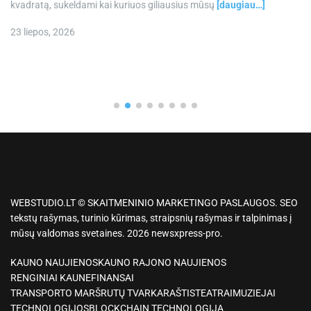
kvadratą, sukeldami kai kuriuos giliausius mūsų
[daugiau…]
23 liepos, 2026
WEBSTUDIO.LT © SKAITMENINIO MARKETINGO PASLAUGOS. SEO
tekstų rašymas, turinio kūrimas, straipsnių rašymas ir talpinimas į
mūsų valdomas svetaines. 2026 newsxpress-pro.
KAUNO NAUJIENOS
KAUNO RAJONO NAUJIENOS
RENGINIAI KAUNE
FINANSAI
TRANSPORTO MARŠRUTŲ TVARKARAŠTIS
TEATRAI
MUZIEJAI
TECHNOLOGIJOS
BLOCKCHAIN TECHNOLOGIJA