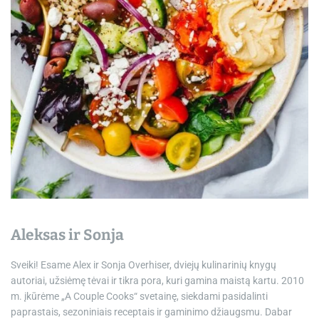
e
Aleksas ir Sonja
Sveiki! Esame Alex ir Sonja Overhiser, dviejų kulinarinių knygų
autoriai, užsiėmę tėvai ir tikra pora, kuri gamina maistą kartu. 2010
m. įkūrėme „A Couple Cooks“ svetainę, siekdami pasidalinti
paprastais, sezoniniais receptais ir gaminimo džiaugsmu. Dabar