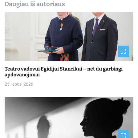
Daugiau iš autoriaus
Teatro vadovui Egidijui Stancikui – net du garbingi
apdovanojimai
25 liepos, 2026