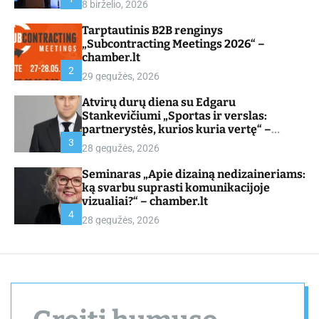
8 birželio, 2026
d
e
Tarptautinis B2B renginys
„Subcontracting Meetings 2026“ –
chamber.lt
2
29 gegužės, 2026
Atvirų durų diena su Edgaru
Stankevičiumi „Sportas ir verslas:
partnerystės, kurios kuria vertę“ –
chamber.lt
3
28 gegužės, 2026
Seminaras „Apie dizainą nedizaineriams:
ką svarbu suprasti komunikacijoje
vizualiai?“ – chamber.lt
4
28 gegužės, 2026