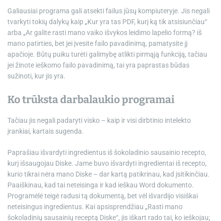
Galiausiai programa gali atsekti failus jūsų kompiuteryje. Jis negali
tvarkyti tokių dalykų kaip „Kur yra tas PDF, kurį ką tik atsisiunčiau“
arba „Ar galite rasti mano vaiko išvykos ​​leidimo lapelio formą? iš
mano patirties, bet jei įvesite failo pavadinimą, pamatysite jį
apačioje. Būtų puiku turėti galimybę atlikti pirmąją funkciją, tačiau
jei žinote ieškomo failo pavadinimą, tai yra paprastas būdas
sužinoti, kur jis yra.
Ko trūksta darbalaukio programai
Tačiau jis negali padaryti visko – kaip ir visi dirbtinio intelekto
įrankiai, kartais sugenda.
Paprašiau išvardyti ingredientus iš šokoladinio sausainio recepto,
kurį išsaugojau Diske. Jame buvo išvardyti ingredientai iš recepto,
kurio tikrai nėra mano Diske – dar kartą patikrinau, kad įsitikinčiau.
Paaiškinau, kad tai neteisinga ir kad ieškau Word dokumento.
Programėlė teigė radusi tą dokumentą, bet vėl išvardijo visiškai
neteisingus ingredientus. Kai apsisprendžiau „Rasti mano
šokoladinių sausainių receptą Diske“, jis iškart rado tai, ko ieškojau;