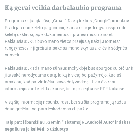
Ką gerai veikia darbalaukio programa
Programa sujungia jūsų „Gmail“, Diską ir kitus „Google“ produktus.
Pradėjau nuo keleto pagrindinių klausimų ir jis lengvai išsprendė
keletą užklausų apie dokumentus ir pranešimus mano el.
Paklausiau: „Kur buvo mano vietos praėjusią naktį „Hornets“
rungtynėse? ir ji greitai atsakė su mano skyriaus, eilės ir sėdynės
numeriu.
Paklausiau: „Kada mano sūnaus mokykloje bus spurgos su tėčiu? ir
ji atsakė nurodydama datą, laiką ir vietą bei pažymėjo, kad aš
atsakiau, kad patvirtinčiau savo dalyvavimą. Ji galėjo rasti
informacijos ne tik el. laiškuose, bet ir prisegtuose PDF failuose.
Visą šią informaciją nesunku rasti, bet su šia programa ją radau
daug greičiau nei pats ieškodamas el. pašte.
Taip pat: išbandžiau „Gemini“ sistemoje „Android Auto“ ir dabar
negaliu su ja kalbėti: 5 užduotys