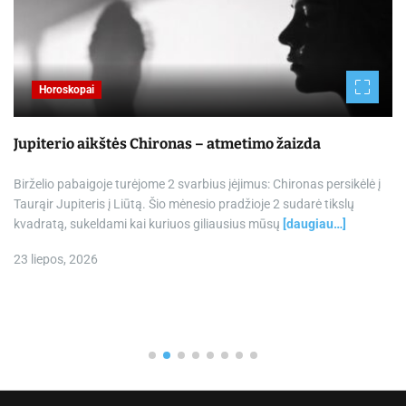
Horoskopai
Jupiterio aikštės Chironas – atmetimo žaizda
Birželio pabaigoje turėjome 2 svarbius įėjimus: Chironas persikėlė į
Taurąir Jupiteris į Liūtą. Šio mėnesio pradžioje 2 sudarė tikslų
kvadratą, sukeldami kai kuriuos giliausius mūsų
[daugiau…]
23 liepos, 2026