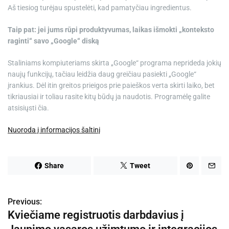
Aš tiesiog turėjau spustelėti, kad pamatyčiau ingredientus.
Taip pat: jei jums rūpi produktyvumas, laikas išmokti „konteksto
raginti“ savo „Google“ diską
Staliniams kompiuteriams skirta „Google“ programa neprideda jokių
naujų funkcijų, tačiau leidžia daug greičiau pasiekti „Google“
įrankius. Dėl itin greitos prieigos prie paieškos verta skirti laiko, bet
tikriausiai ir toliau rasite kitų būdų ja naudotis. Programėlę galite
atsisiųsti čia.
Nuoroda į informacijos šaltinį
Share
Tweet
Previous:
N
Kviečiame registruotis darbdavius į
a