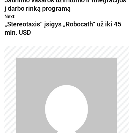
Jaunimo vasaros užimtumo ir integracijos
v
į darbo rinką programą
Next:
i
„Stereotaxis“ įsigys „Robocath“ už iki 45
g
mln. USD
a
c
i
j
a
t
a
r
p