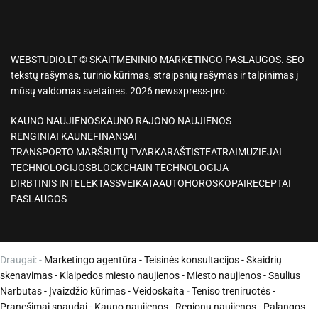
WEBSTUDIO.LT © SKAITMENINIO MARKETINGO PASLAUGOS. SEO
tekstų rašymas, turinio kūrimas, straipsnių rašymas ir talpinimas į
mūsų valdomas svetaines. 2026 newsxpress-pro.
KAUNO NAUJIENOS
KAUNO RAJONO NAUJIENOS
RENGINIAI KAUNE
FINANSAI
TRANSPORTO MARŠRUTŲ TVARKARAŠTIS
TEATRAI
MUZIEJAI
TECHNOLOGIJOS
BLOCKCHAIN TECHNOLOGIJA
DIRBTINIS INTELEKTAS
SVEIKATA
AUTO
HOROSKOPAI
RECEPTAI
PASLAUGOS
Draugai: -
Marketingo agentūra
-
Teisinės konsultacijos
-
Skaidrių
skenavimas
-
Klaipedos miesto naujienos
-
Miesto naujienos
-
Saulius
Narbutas
-
Įvaizdžio kūrimas
-
Veidoskaita
-
Teniso treniruotės
-
Pranešimai spaudai -
Kauno naujienos
-
Regionų naujienos
-
Palangos