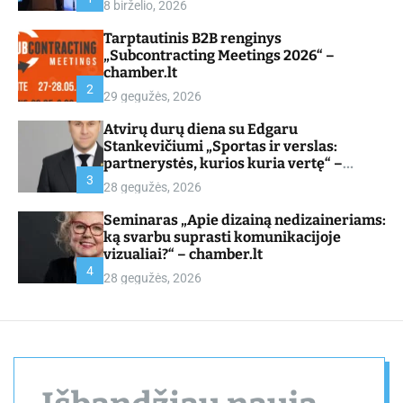
8 birželio, 2026
d
e
Tarptautinis B2B renginys
„Subcontracting Meetings 2026“ –
chamber.lt
2
29 gegužės, 2026
Atvirų durų diena su Edgaru
Stankevičiumi „Sportas ir verslas:
partnerystės, kurios kuria vertę“ –
chamber.lt
3
28 gegužės, 2026
Seminaras „Apie dizainą nedizaineriams:
ką svarbu suprasti komunikacijoje
vizualiai?“ – chamber.lt
4
28 gegužės, 2026