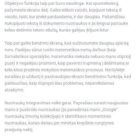
Objektyvo funkcija taip pat buvo naudinga. Kai spustelėsite jį,
pažymėsite ekrano dalį. Galite ieškoti vaizdo, kopijuoti tekstą iš
vaizdo, rasti, kur prekė parduodama, ir dar daugiau. Pabandžiau
nukopijuoti tekstą iš dokumento nuotraukos ir jis lengvai patraukė
kelias dešimtis teksto eilučių, kurias galėjau įklijuoti kitur.
Taip pat galite bendrinti ekraną, kad sužinotumėte daugiau apie ką
nors. Padėjau sūnui ruošti matematikos namų darbus (kaip
žurnalistikos specialybė, matematika niekada nebuvo mano stiprioji
pusė) ir negalėjau prisiminti, kaip paversti trupmeną į dešimtainę ar
kelis kitus pradinės mokyklos matematikos procesus. Naršyklėje
surašiau jo užduotį ir pasinaudojau ekrano bendrinimo funkcija, kad
paklausčiau, kaip išspręsti šias problemas, nepateikdamas
atsakymo.
Nuotraukų integravimas veikė gerai. Paprašiau surasti naujausias
mano ir pusbrolio nuotraukas (jis pavadintas mano „Google“
nuotraukų žmonių kolekcijoje) ir identifikavo momentines
nuotraukas, kurias dariau per minėtas krepšinio rungtynes ​​
praėjusią naktį.