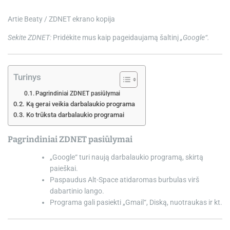
e
Artie Beaty / ZDNET ekrano kopija
Sekite ZDNET:
Pridėkite mus kaip pageidaujamą šaltinį
„Google“.
Turinys
Pagrindiniai ZDNET pasiūlymai
Ką gerai veikia darbalaukio programa
Ko trūksta darbalaukio programai
Pagrindiniai ZDNET pasiūlymai
„Google“ turi naują darbalaukio programą, skirtą
paieškai.
Paspaudus Alt-Space atidaromas burbulas virš
dabartinio lango.
Programa gali pasiekti „Gmail“, Diską, nuotraukas ir kt.