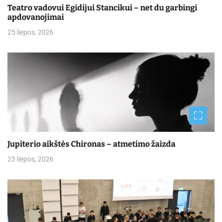
Teatro vadovui Egidijui Stancikui – net du garbingi
apdovanojimai
25 liepos, 2026
Jupiterio aikštės Chironas – atmetimo žaizda
23 liepos, 2026