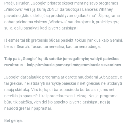
Praėjusį rudenį „Google“ pristatė eksperimentinę savo programos
„Windows“ versiją, kurią ZDNET darbuotojas Lance'as Whitney
pavadino „kitu dideliu jūsų produktyvumo įsilaužimu“. Ši programa
dabar prieinama visiems „Windows“ naudotojams ir, praleidęs rytą
su ja, galiu pasakyti, kad ją verta atsisiųsti.
Iš esmės tai tik greitesnis būdas pasiekti tokius įrankius kaip Gemini,
Lens ir Search. Tačiau tai nereiškia, kad tai nenaudinga.
Taip pat: „Google“ ką tik suteikė jums galimybę valdyti paieškos
rezultatus – kaip pirmiausia pamatyti mėgstamiausias svetaines
„Google“ darbalaukio programą atidarote naudodami „Alt-Space“, o
tai greičiau nei atidaryti naršyklę paieškai ir net greičiau nei atidaryti
naują skirtuką. Virš to, ką dirbate, pasirodo burbulas ir jums net
nereikia jo spustelėti, kai pradedate vesti tekstą. Net jei programa
būtų tik paieška, vien dėl šio aspekto ją verta atsisiųsti, nes ją
naudoti greitai ir paprastai.
Bet gerėja.