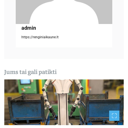
į
r
admin
a
https://renginiaikaune.lt
š
ų
Jums tai gali patikti