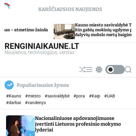
S
KARŠČIAUSIOS NAUJIENOS
k
i
p
Kauno miesto savivaldybė Tarpdisciplinini
timo žaizda
t
itin gabių mokinių ugdymo programos
dalyvių mokslo metų baigimo šventė
o
c
RENGINIAIKAUNE.LT
o
Naujienos, technologijos, verslas
n
t
e
S
M
S
S
n
h
e
w
e
u
n
i
a
t
Populiariausios žymos
ff
u
t
r
l
c
c
#Kauno
#miesto
#savivaldybė
#pora
#Kaip
#UAB
e
h
h
c
#darbai
#vandenys
o
l
Nacionaliniuose apdovanojimuose
o
r
įvertinti Lietuvos profesinio mokymo
m
lyderiai
o
1