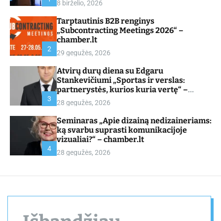
8 birželio, 2026
d
e
Tarptautinis B2B renginys
„Subcontracting Meetings 2026“ –
chamber.lt
2
29 gegužės, 2026
Atvirų durų diena su Edgaru
Stankevičiumi „Sportas ir verslas:
partnerystės, kurios kuria vertę“ –
chamber.lt
3
28 gegužės, 2026
Seminaras „Apie dizainą nedizaineriams:
ką svarbu suprasti komunikacijoje
vizualiai?“ – chamber.lt
4
28 gegužės, 2026