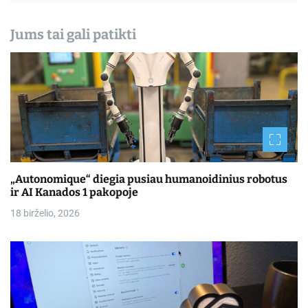
Jums tai gali patikti
„Autonomique“ diegia pusiau humanoidinius robotus
ir AI Kanados 1 pakopoje
18 birželio, 2026