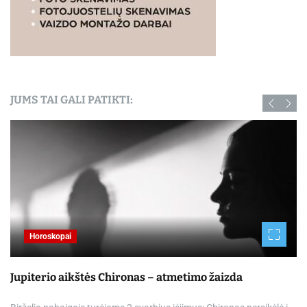
JUMS TAI GALI PATIKTI:
Horoskopai
Jupiterio aikštės Chironas – atmetimo žaizda