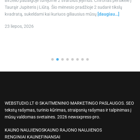
Birželio pabaigoje turėjome 2 svarbius įėjimus: Chironas persikėlė į
Taurąir Jupiteris į Liūtą. Šio mėnesio pradžioje 2 sudarė tikslų
kvadratą, sukeldami kai kuriuos giliausius mūsų
[daugiau…]
23 liepos, 2026
WEBSTUDIO.LT © SKAITMENINIO MARKETINGO PASLAUGOS. SEO
tekstų rašymas, turinio kūrimas, straipsnių rašymas ir talpinimas į
mūsų valdomas svetaines. 2026 newsxpress-pro.
KAUNO NAUJIENOS
KAUNO RAJONO NAUJIENOS
RENGINIAI KAUNE
FINANSAI