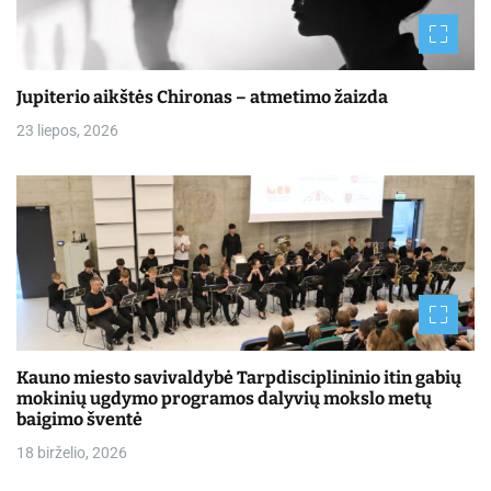
Jupiterio aikštės Chironas – atmetimo žaizda
23 liepos, 2026
Kauno miesto savivaldybė Tarpdisciplininio itin gabių
mokinių ugdymo programos dalyvių mokslo metų
baigimo šventė
18 birželio, 2026