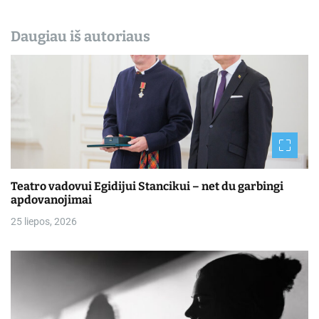
Daugiau iš autoriaus
Teatro vadovui Egidijui Stancikui – net du garbingi
apdovanojimai
25 liepos, 2026