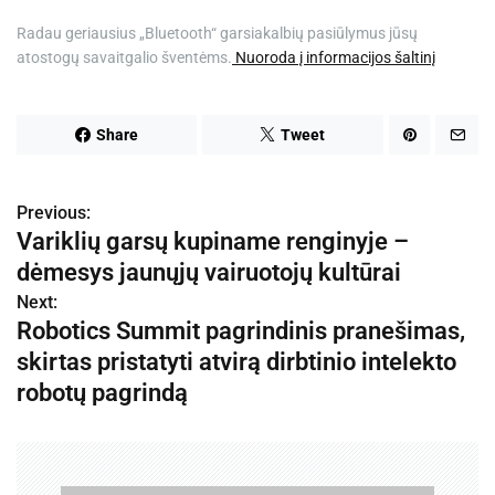
e
Radau geriausius „Bluetooth“ garsiakalbių pasiūlymus jūsų
atostogų savaitgalio šventėms.
Nuoroda į informacijos šaltinį
Share
Tweet
Previous:
N
Variklių garsų kupiname renginyje –
a
dėmesys jaunųjų vairuotojų kultūrai
v
Next:
Robotics Summit pagrindinis pranešimas,
i
skirtas pristatyti atvirą dirbtinio intelekto
g
robotų pagrindą
a
c