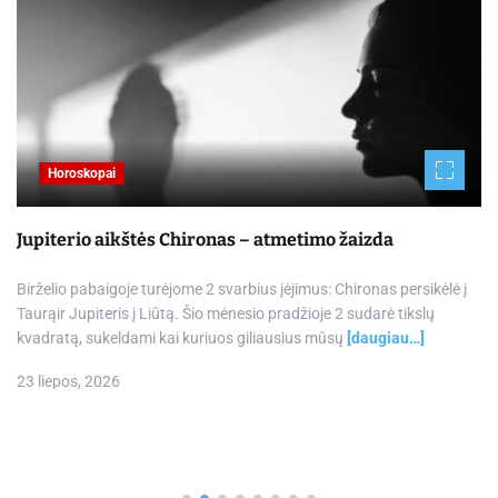
Horoskopai
Jupiterio aikštės Chironas – atmetimo žaizda
Birželio pabaigoje turėjome 2 svarbius įėjimus: Chironas persikėlė į
Taurąir Jupiteris į Liūtą. Šio mėnesio pradžioje 2 sudarė tikslų
kvadratą, sukeldami kai kuriuos giliausius mūsų
[daugiau…]
23 liepos, 2026