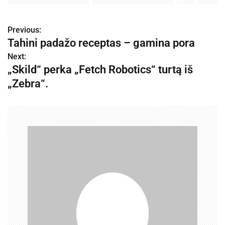
Previous:
N
Tahini padažo receptas – gamina pora
a
Next:
„Skild“ perka „Fetch Robotics“ turtą iš
v
„Zebra“.
i
g
a
c
i
j
a
t