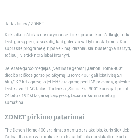
Jada Jones / ZDNET
Kiek laiko ieškojau nustatymuose, kol supratau, kad iš tikrųjų turiu
leisti garsą per garsiakalbį, kad galėčiau valdyti nustatymus. Kai
suprasite programėlę ir jos veikimą, dažniausiai bus lengva naršyti,
tačiau ji vis tiek nėra labai intuityvi.
Jei esate garso mėgėjas, įvertinsite geresnį „Denon Home 400“
didelės raiškos garso palaikymą. „Home 400“ gali leisti visą 24
bitų/192 kHz garsą, o jei leidžiate garsą per USB prievadą, galėsite
leisti savo FLAC failus. Tai lenkia „Sonos Era 300“, kuris gali priimti
24 bitų / 192 kHz garsą kaip įvestį, tačiau atkūrimo metu jį
sumažina.
ZDNET pirkimo patarimai
The
Denon Home 400
yra rimtas namų garsiakalbis, kuris šiek tiek
ištrina ribą tarp vartotojui skirtų ir audiofilinių garsiakalbių, kurių