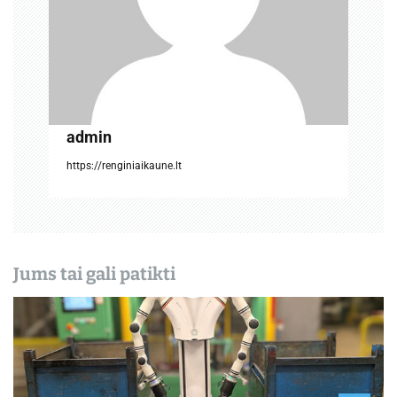
a
r
p
į
admin
r
https://renginiaikaune.lt
a
š
ų
Jums tai gali patikti