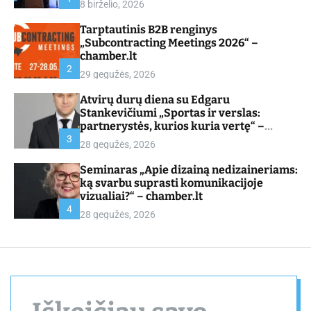
8 birželio, 2026
d
e
Tarptautinis B2B renginys
„Subcontracting Meetings 2026“ –
chamber.lt
2
29 gegužės, 2026
Atvirų durų diena su Edgaru
Stankevičiumi „Sportas ir verslas:
partnerystės, kurios kuria vertę“ –
chamber.lt
3
28 gegužės, 2026
Seminaras „Apie dizainą nedizaineriams:
ką svarbu suprasti komunikacijoje
vizualiai?“ – chamber.lt
4
28 gegužės, 2026