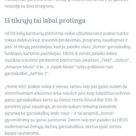
nesusiję su šiuo straipsniu.
Iš tikrųjų tai labai protinga
HEOS kelių kambarių platforma veikia užkulisiuose ir puikiai tvarko
tokius dalykus kaip srautinis perdavimas, programų naudojimas ir
pan. Iš tikrųjų pastebėjau, kad jis palaiko visas „Sonos“ garsiakalbių
funkcijas, kuriomis pasitikėjau. HEOS iš esmės palaiko kelias
muzikos srautinio perdavimo platformas, įskaitant „Tidal“, „Qobuz“,
„Amazon Music“ ir kt., o „Apple Music“ ryšys priklauso nuo
garsiakalbio „AirPlay 2“.
„Home 400“ puikiai veikia ir vienas, tačiau taip pat galite susieti du
stereofoniniam atkūrimui arba naudoti juos kaip belaidžius erdvinio
garso garsiakalbius kartu su Denon Home Sound Bar 550. Ši
parinktis ypač naudinga, jei norite sukurti tinkamą svetainės
sąranką be garsiakalbių laido visur – ir tai atspindi „Sonos“
įgyvendinimą su garso juostomis. Denon taip pat palaiko su HEOS
suderinamus žemųjų dažnių garsiakalbius, skirtus ypač žemos
klasės raumenims.