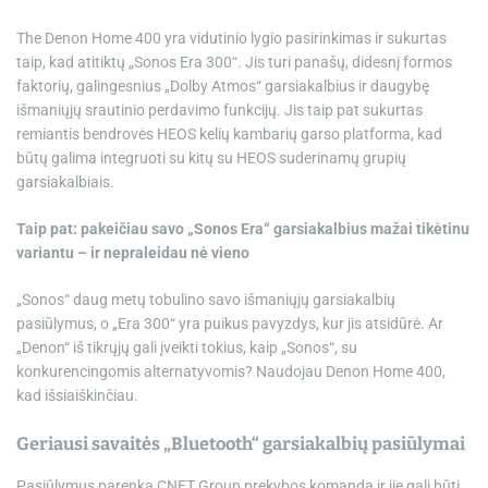
The
Denon Home 400
yra vidutinio lygio pasirinkimas ir sukurtas
taip, kad atitiktų „Sonos Era 300“. Jis turi panašų, didesnį formos
faktorių, galingesnius „Dolby Atmos“ garsiakalbius ir daugybę
išmaniųjų srautinio perdavimo funkcijų. Jis taip pat sukurtas
remiantis bendrovės HEOS kelių kambarių garso platforma, kad
būtų galima integruoti su kitų su HEOS suderinamų grupių
garsiakalbiais.
Taip pat: pakeičiau savo „Sonos Era“ garsiakalbius mažai tikėtinu
variantu – ir nepraleidau nė vieno
„Sonos“ daug metų tobulino savo išmaniųjų garsiakalbių
pasiūlymus, o „Era 300“ yra puikus pavyzdys, kur jis atsidūrė. Ar
„Denon“ iš tikrųjų gali įveikti tokius, kaip „Sonos“, su
konkurencingomis alternatyvomis? Naudojau Denon Home 400,
kad išsiaiškinčiau.
Geriausi savaitės „Bluetooth“ garsiakalbių pasiūlymai
Pasiūlymus parenka CNET Group prekybos komanda ir jie gali būti