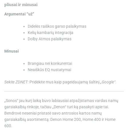
pliusai ir minusai
Argumentai “už”
Didelės raiškos garso palaikymas
Kelių kambarių integracija
Dolby Atmos palaikymas
Minusai
Brangiau nei konkurentai
Neaiškūs EQ nustatymai
Sekite ZDNET:
Pridėkite mus kaip pageidaujamą šaltinį
„Google“.
„Sonos“ jau kurį laiką buvo labiausiai atpažįstamas vardas namų
garsiakalbių rinkoje, tačiau „Denon“ turi ką pasakyti apie tai.
Bendrovė neseniai pristatė savo antrosios kartos namų
garsiakalbių asortimentą: Denon Home 200, Home 400 ir Home
600.