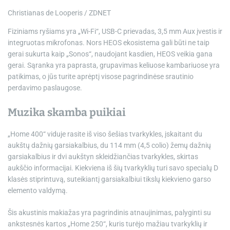
Christianas de Looperis / ZDNET
Fiziniams ryšiams yra „Wi-Fi“, USB-C prievadas, 3,5 mm Aux įvestis ir
integruotas mikrofonas. Nors HEOS ekosistema gali būti ne taip
gerai sukurta kaip „Sonos“, naudojant kasdien, HEOS veikia gana
gerai. Sąranka yra paprasta, grupavimas keliuose kambariuose yra
patikimas, o jūs turite aprėptį visose pagrindinėse srautinio
perdavimo paslaugose.
Muzika skamba puikiai
„Home 400“ viduje rasite iš viso šešias tvarkykles, įskaitant du
aukštų dažnių garsiakalbius, du 114 mm (4,5 colio) žemų dažnių
garsiakalbius ir dvi aukštyn skleidžiančias tvarkykles, skirtas
aukščio informacijai. Kiekviena iš šių tvarkyklių turi savo specialų D
klasės stiprintuvą, suteikiantį garsiakalbiui tikslų kiekvieno garso
elemento valdymą.
Šis akustinis makiažas yra pagrindinis atnaujinimas, palyginti su
ankstesnės kartos „Home 250“, kuris turėjo mažiau tvarkyklių ir