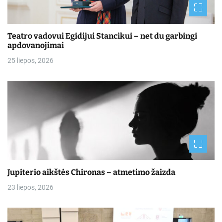
Teatro vadovui Egidijui Stancikui – net du garbingi
apdovanojimai
25 liepos, 2026
Jupiterio aikštės Chironas – atmetimo žaizda
23 liepos, 2026