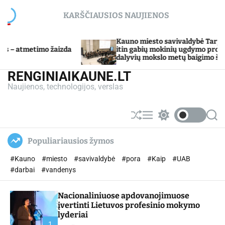
S
KARŠČIAUSIOS NAUJIENOS
k
i
p
Kauno miesto savivaldybė Tarpdisciplininio
da
t
itin gabių mokinių ugdymo programos
dalyvių mokslo metų baigimo šventė
o
c
RENGINIAIKAUNE.LT
o
Naujienos, technologijos, verslas
n
t
e
S
M
S
S
n
h
e
w
e
u
n
i
a
t
Populiariausios žymos
ff
u
t
r
l
c
c
#Kauno
#miesto
#savivaldybė
#pora
#Kaip
#UAB
e
h
h
c
#darbai
#vandenys
o
l
Nacionaliniuose apdovanojimuose
o
r
įvertinti Lietuvos profesinio mokymo
m
lyderiai
o
1