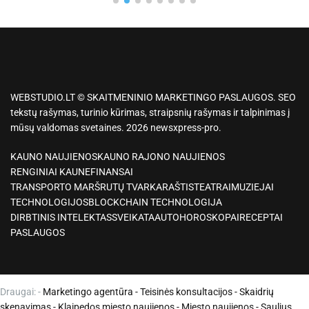
WEBSTUDIO.LT © SKAITMENINIO MARKETINGO PASLAUGOS. SEO
tekstų rašymas, turinio kūrimas, straipsnių rašymas ir talpinimas į
mūsų valdomas svetaines. 2026 newsxpress-pro.
KAUNO NAUJIENOS
KAUNO RAJONO NAUJIENOS
RENGINIAI KAUNE
FINANSAI
TRANSPORTO MARŠRUTŲ TVARKARAŠTIS
TEATRAI
MUZIEJAI
TECHNOLOGIJOS
BLOCKCHAIN TECHNOLOGIJA
DIRBTINIS INTELEKTAS
SVEIKATA
AUTO
HOROSKOPAI
RECEPTAI
PASLAUGOS
Draugai: -
Marketingo agentūra
-
Teisinės konsultacijos
-
Skaidrių
skenavimas
-
Klaipedos miesto naujienos
-
Miesto naujienos
-
Saulius