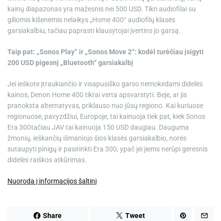
kainų diapazonas yra mažesnis nei 500 USD. Tikri audiofilai su
giliomis kišenėmis nelaikys „Home 400“ audiofilų klasės
garsiakalbiu, tačiau paprasti klausytojai įvertins jo garsą.
Taip pat: „Sonos Play“ ir „Sonos Move 2“: kodėl turėčiau įsigyti
200 USD pigesnį „Bluetooth“ garsiakalbį
Jei ieškote įtraukiančio ir visapusiško garso nemokėdami didelės
kainos, Denon Home 400 tikrai verta apsvarstyti. Beje, ar jis
pranoksta alternatyvas, priklauso nuo jūsų regiono. Kai kuriuose
regionuose, pavyzdžiui, Europoje, tai kainuoja tiek pat, kiek
Sonos
Era 300
tačiau JAV tai kainuoja 150 USD daugiau. Dauguma
žmonių, ieškančių išmaniojo šios klasės garsiakalbio, norės
sutaupyti pinigų ir pasirinkti Era 300, ypač jei jiems nerūpi geresnis
didelės raiškos atkūrimas.
Nuoroda į informacijos šaltinį
Share
Tweet