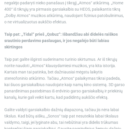
negalėjo padaryti nieko panašaus į tikrąjį „Atmos“ atkūrimą. „Home
400“ iš tikrųjų yra pirmasis garsiakalbis su HEOS, palaikantis tikrą
„Dolby Atmos“ muzikos atkūrimą, naudojant fizinius patobulinimus,
o ne virtualizuotus aukščio efektus.
Taip pat: „Tidal“ prieš „Qobuz“: Išbandžiau abi didelės raiškos
srautinio perdavimo paslaugas, ir jos negalėjo būti labiau
skirtingos
Taip pat galite išgirsti suderinamo turinio skirtumus. Ar iš tikrųjų
norite naudoti „Atmos“ klausydamiesi muzikos, yra kita istorija.
Kartais man tai patinka, bet dažniausiai mėgstu laikytis
stereofoninio atkūrimo. Tačiau „Atmos“ palaikymas tikrai padeda,
kai šiuos garsiakalbius naudojate kaip namų kino sistemą. 3D garso
panardinimas pastebimas iš erdvinio garso garsiakalbių ir priekinių
kanalų, kurie gali veikti kartu, kad padidintų aukščio efektą.
Galite valdyti garsiakalbio dažnių diapazoną, tačiau jis nėra labai
tikslus. Kad būtų aišku, „Sonos“ taip pat nesuteikia labai tikslaus
valdymo, taigi, jei lyginate abu, tai nebūtinai yra didelis trūkumas
konkrečiai šiam garsiakalbiui. Gausite pagrindinius žemųjų dažnių,