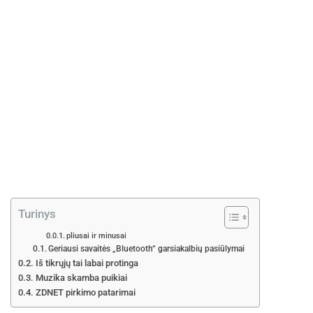
e
Turinys
pliusai ir minusai
Geriausi savaitės „Bluetooth“ garsiakalbių pasiūlymai
Iš tikrųjų tai labai protinga
Muzika skamba puikiai
ZDNET pirkimo patarimai