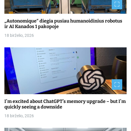
„Autonomique“ diegia pusiau humanoidinius robotus
ir AI Kanados 1 pakopoje
18 birželio, 2026
I’m excited about ChatGPT’s memory upgrade – but I’m
quickly seeing a downside
18 birželio, 2026