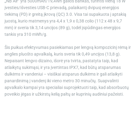
„NB Air“ yra 5000mAh/19,4Wh galios bankas, turintis vieną 18 W
įvesties/išvesties USB-C prievadą, palaikantį dvipusį energijos
tiekimą (PD) ir greitą įkrovą (QC) 3.0. Visa tai supakuota į aptakią
juostą, kurio matmenys yra 4,4 x 1,9 x 0,38 colio (112 x 48 x 9,7
mm) ir sveria tik 3,14 uncijos (89 g), todėl įspūdingas energijos
tankis yra 310 mWh/g.
Šis puikus efektyvumas pasiekiamas per lengvą kompozicinį rėmą ir
anglies pluošto apvalkalą, kuris sveria tik 0,49 uncijos (13,8 g).
Nepaisant lengvo dizaino, išorė yra tvirta, pastatyta taip, kad
atlaikytų sukimąsi, ir yra įvertintas IPX7, kad būtų atsparumas
dulkėms ir vandeniui – visiškai atsparus dulkėms ir gali atlaikyti
panardinimą į vandenį iki vieno metro 30 minučių. Suapvalinti
apvalkalo kampai yra specialiai suprojektuoti taip, kad absorbuotų
poveikio jėgas ir užkirstų kelią paltų ar kuprinių audiniui pažeisti.