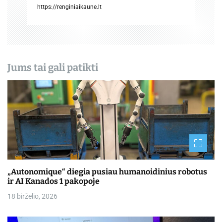
ų
https://renginiaikaune.lt
Jums tai gali patikti
„Autonomique“ diegia pusiau humanoidinius robotus
ir AI Kanados 1 pakopoje
18 birželio, 2026