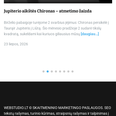
Jupiterio aikštės Chironas – atmetimo žaizda
Birželio pabaigoje turėjome 2 svarbius įėjimus: Chironas persikėlė į
Taurąir Jupiteris į Liūtą. Šio mėnesio pradžioje 2 sudarė tikslų
kvadratą, sukeldami kai kuriuos giliausius mūsų
[daugiau…]
23 liepos, 2026
WEBSTUDIO.LT © SKAITMENINIO MARKETINGO PASLAUGOS. SEO
tekstų rašymas, turinio kūrimas, straipsnių rašymas ir talpinimas į