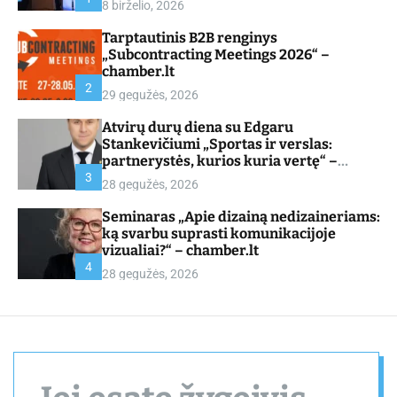
8 birželio, 2026
d
e
Tarptautinis B2B renginys
„Subcontracting Meetings 2026“ –
chamber.lt
2
29 gegužės, 2026
Atvirų durų diena su Edgaru
Stankevičiumi „Sportas ir verslas:
partnerystės, kurios kuria vertę“ –
chamber.lt
3
28 gegužės, 2026
Seminaras „Apie dizainą nedizaineriams:
ką svarbu suprasti komunikacijoje
vizualiai?“ – chamber.lt
4
28 gegužės, 2026