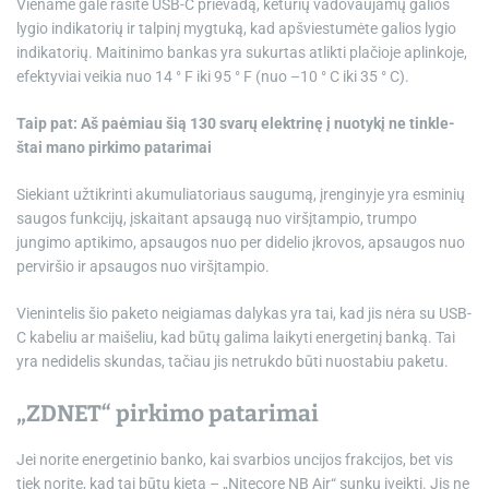
Viename gale rasite USB-C prievadą, keturių vadovaujamų galios
lygio indikatorių ir talpinį mygtuką, kad apšviestumėte galios lygio
indikatorių. Maitinimo bankas yra sukurtas atlikti plačioje aplinkoje,
efektyviai veikia nuo 14 ° F iki 95 ° F (nuo –10 ° C iki 35 ° C).
Taip pat: Aš paėmiau šią 130 svarų elektrinę į nuotykį ne tinkle-
štai mano pirkimo patarimai
Siekiant užtikrinti akumuliatoriaus saugumą, įrenginyje yra esminių
saugos funkcijų, įskaitant apsaugą nuo viršįtampio, trumpo
jungimo aptikimo, apsaugos nuo per didelio įkrovos, apsaugos nuo
perviršio ir apsaugos nuo viršįtampio.
Vienintelis šio paketo neigiamas dalykas yra tai, kad jis nėra su USB-
C kabeliu ar maišeliu, kad būtų galima laikyti energetinį banką. Tai
yra nedidelis skundas, tačiau jis netrukdo būti nuostabiu paketu.
„ZDNET“ pirkimo patarimai
Jei norite energetinio banko, kai svarbios uncijos frakcijos, bet vis
tiek norite, kad tai būtų kieta –
„Nitecore NB Air“
sunku įveikti. Jis ne