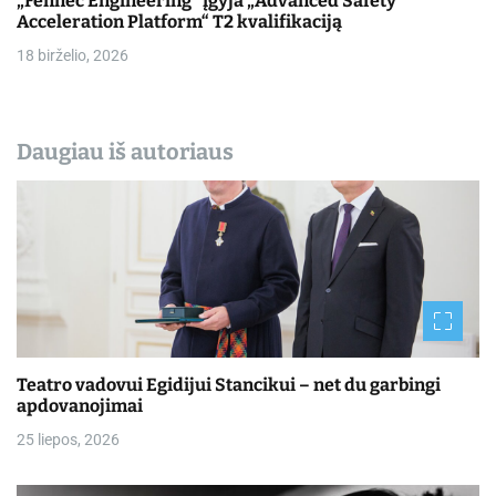
„Fennec Engineering“ įgyja „Advanced Safety
Acceleration Platform“ T2 kvalifikaciją
18 birželio, 2026
Daugiau iš autoriaus
Teatro vadovui Egidijui Stancikui – net du garbingi
apdovanojimai
25 liepos, 2026