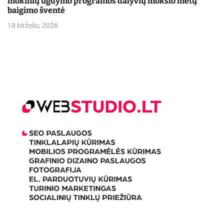
mokinių ugdymo programos dalyvių mokslo metų
baigimo šventė
18 birželio, 2026