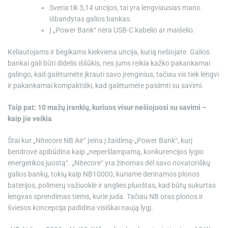
Sveria tik 3,14 uncijos, tai yra lengviausias mano
išbandytas galios bankas.
Į „Power Bank“ nėra USB-C kabelio ar maišelio.
Keliautojams ir bėgikams kiekviena uncija, kurią nešiojate. Galios
bankai gali būti didelis iššūkis, nes jums reikia kažko pakankamai
galingo, kad galėtumėte įkrauti savo įrenginius, tačiau vis tiek lengvi
ir pakankamai kompaktiški, kad galėtumėte pasiimti su savimi.
Taip pat: 10 mažų įrankių, kuriuos visur nešiojuosi su savimi –
kaip jie veikia
Štai kur
„Nitecore NB Air“
Įeina į žaidimą-„Power Bank“, kurį
bendrovė apibūdina kaip „neperšlampamą, konkurencijos lygio
energetikos juostą“. „Nitecore“ yra žinomas dėl savo novatoriškų
galios bankų, tokių kaip NB10000, kuriame derinamos plonos
baterijos, polimerų važiuoklė ir anglies pluoštas, kad būtų sukurtas
lengvas sprendimas tiems, kurie juda. Tačiau NB oras plonos ir
šviesos koncepcija padidina visiškai naują lygį.