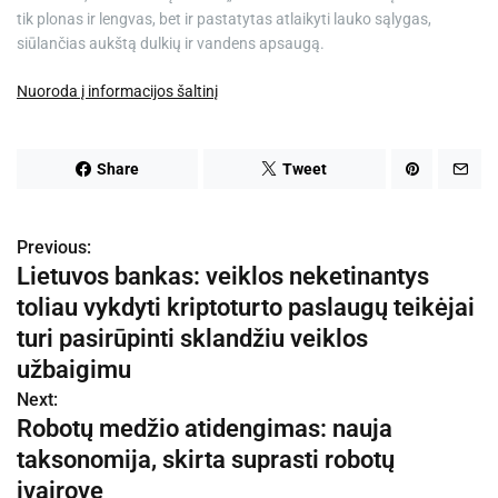
tik plonas ir lengvas, bet ir pastatytas atlaikyti lauko sąlygas,
siūlančias aukštą dulkių ir vandens apsaugą.
Nuoroda į informacijos šaltinį
Share
Tweet
Previous:
N
Lietuvos bankas: veiklos neketinantys
a
toliau vykdyti kriptoturto paslaugų teikėjai
v
turi pasirūpinti sklandžiu veiklos
užbaigimu
i
Next:
g
Robotų medžio atidengimas: nauja
taksonomija, skirta suprasti robotų
a
įvairovę