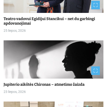
Teatro vadovui Egidijui Stancikui – net du garbingi
apdovanojimai
25 liepos, 2026
Jupiterio aikštės Chironas – atmetimo žaizda
23 liepos, 2026