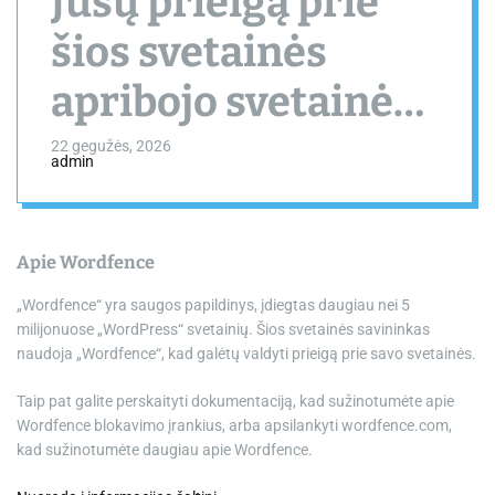
Jūsų prieigą prie
šios svetainės
apribojo svetainės
savininkas
22 gegužės, 2026
admin
Apie Wordfence
„Wordfence“ yra saugos papildinys, įdiegtas daugiau nei 5
milijonuose „WordPress“ svetainių. Šios svetainės savininkas
naudoja „Wordfence“, kad galėtų valdyti prieigą prie savo svetainės.
Taip pat galite perskaityti dokumentaciją, kad sužinotumėte apie
Wordfence blokavimo įrankius, arba apsilankyti wordfence.com,
kad sužinotumėte daugiau apie Wordfence.