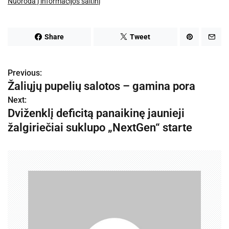
Nuoroda į informacijos šaltinį
Share
Tweet
Previous:
N
Žaliųjų pupelių salotos – gamina pora
a
Next:
Dviženklį deficitą panaikinę jaunieji
v
žalgiriečiai suklupo „NextGen“ starte
i
g
a
c
i