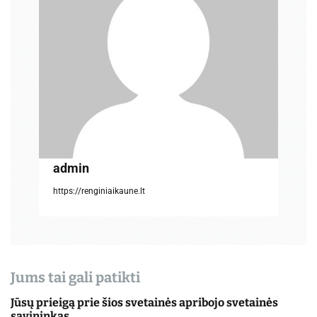
j
a
t
a
r
p
į
admin
r
https://renginiaikaune.lt
a
š
ų
Jums tai gali patikti
Jūsų prieigą prie šios svetainės apribojo svetainės
savininkas