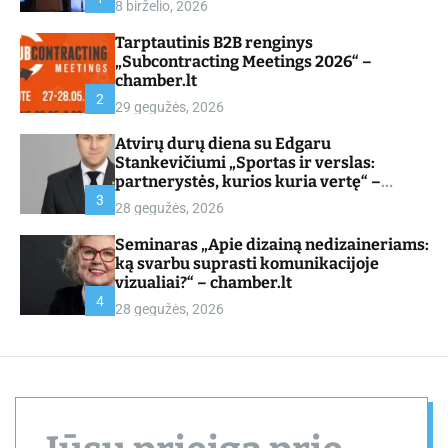
8 birželio, 2026
d
e
Tarptautinis B2B renginys
„Subcontracting Meetings 2026“ –
chamber.lt
2
29 gegužės, 2026
Atvirų durų diena su Edgaru
Stankevičiumi „Sportas ir verslas:
partnerystės, kurios kuria vertę“ –
chamber.lt
3
28 gegužės, 2026
Seminaras „Apie dizainą nedizaineriams:
ką svarbu suprasti komunikacijoje
vizualiai?“ – chamber.lt
4
28 gegužės, 2026