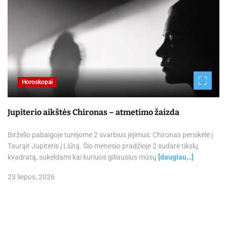
Horoskopai
Jupiterio aikštės Chironas – atmetimo žaizda
Birželio pabaigoje turėjome 2 svarbius įėjimus: Chironas persikėlė į
Taurąir Jupiteris į Liūtą. Šio mėnesio pradžioje 2 sudarė tikslų
kvadratą, sukeldami kai kuriuos giliausius mūsų
[daugiau…]
23 liepos, 2026