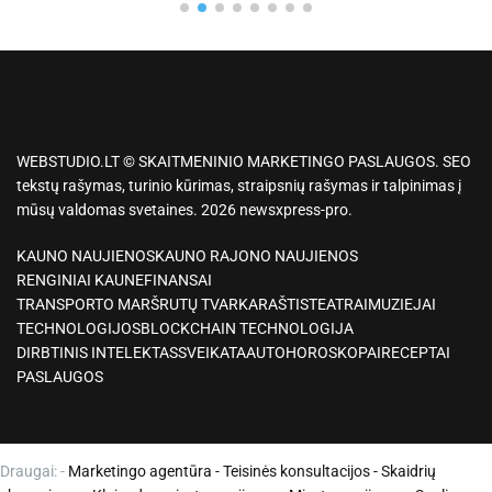
WEBSTUDIO.LT © SKAITMENINIO MARKETINGO PASLAUGOS. SEO
tekstų rašymas, turinio kūrimas, straipsnių rašymas ir talpinimas į
mūsų valdomas svetaines. 2026 newsxpress-pro.
KAUNO NAUJIENOS
KAUNO RAJONO NAUJIENOS
RENGINIAI KAUNE
FINANSAI
TRANSPORTO MARŠRUTŲ TVARKARAŠTIS
TEATRAI
MUZIEJAI
TECHNOLOGIJOS
BLOCKCHAIN TECHNOLOGIJA
DIRBTINIS INTELEKTAS
SVEIKATA
AUTO
HOROSKOPAI
RECEPTAI
PASLAUGOS
Draugai: -
Marketingo agentūra
-
Teisinės konsultacijos
-
Skaidrių