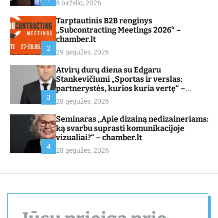
8 birželio, 2026
d
e
Tarptautinis B2B renginys
„Subcontracting Meetings 2026“ –
chamber.lt
2
29 gegužės, 2026
Atvirų durų diena su Edgaru
Stankevičiumi „Sportas ir verslas:
partnerystės, kurios kuria vertę“ –
chamber.lt
3
28 gegužės, 2026
Seminaras „Apie dizainą nedizaineriams:
ką svarbu suprasti komunikacijoje
vizualiai?“ – chamber.lt
4
28 gegužės, 2026