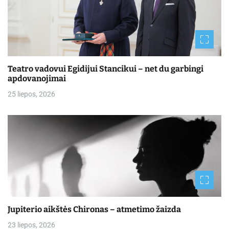
Teatro vadovui Egidijui Stancikui – net du garbingi
apdovanojimai
25 liepos, 2026
Jupiterio aikštės Chironas – atmetimo žaizda
23 liepos, 2026