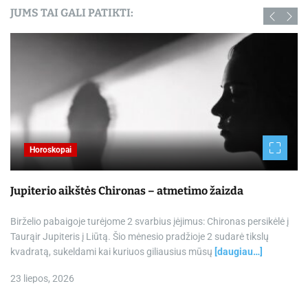
JUMS TAI GALI PATIKTI:
Horoskopai
Jupiterio aikštės Chironas – atmetimo žaizda
Birželio pabaigoje turėjome 2 svarbius įėjimus: Chironas persikėlė į
Taurąir Jupiteris į Liūtą. Šio mėnesio pradžioje 2 sudarė tikslų
kvadratą, sukeldami kai kuriuos giliausius mūsų
[daugiau…]
23 liepos, 2026