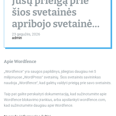
Jūsų prieigą prie
šios svetainės
apribojo svetainės
savininkas
23 gegužės, 2026
admin
Apie Wordfence
„Wordfence“ yra saugos papildinys, įdiegtas daugiau nei 5
milijonuose „WordPress“ svetainių. Šios svetainės savininkas
naudoja „Wordfence“, kad galėtų valdyti prieigą prie savo svetainės.
Taip pat galite perskaityti dokumentaciją, kad sužinotumėte apie
Wordfence blokavimo įrankius, arba apsilankyti wordfence.com,
kad sužinotumėte daugiau apie Wordfence.