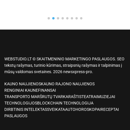
WEBSTUDIO.LT © SKAITMENINIO MARKETINGO PASLAUGOS. SEO
tekstų rašymas, turinio kūrimas, straipsnių rašymas ir talpinimas į
mūsų valdomas svetaines. 2026 newsxpress-pro.
KAUNO NAUJIENOS
KAUNO RAJONO NAUJIENOS
RENGINIAI KAUNE
FINANSAI
TRANSPORTO MARŠRUTŲ TVARKARAŠTIS
TEATRAI
MUZIEJAI
TECHNOLOGIJOS
BLOCKCHAIN TECHNOLOGIJA
DIRBTINIS INTELEKTAS
SVEIKATA
AUTO
HOROSKOPAI
RECEPTAI
PASLAUGOS