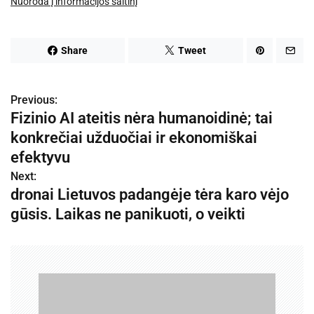
Nuoroda į informacijos šaltinį
Share
Tweet
Previous:
N
Fizinio AI ateitis nėra humanoidinė; tai
a
konkrečiai užduočiai ir ekonomiškai
v
efektyvu
Next:
i
dronai Lietuvos padangėje tėra karo vėjo
g
gūsis. Laikas ne panikuoti, o veikti
a
c
i