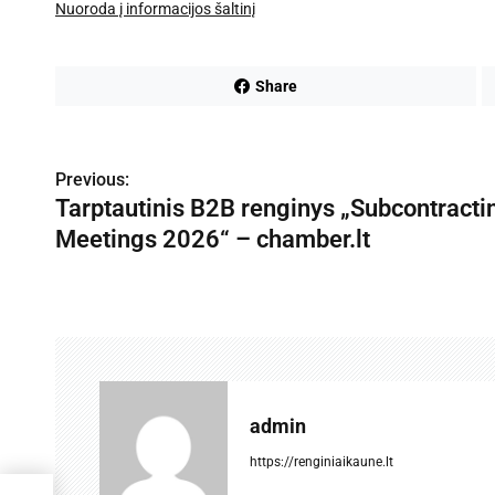
Nuoroda į informacijos šaltinį
Share
N
Previous:
Tarptautinis B2B renginys „Subcontracti
a
Meetings 2026“ – chamber.lt
v
i
g
a
c
admin
i
https://renginiaikaune.lt