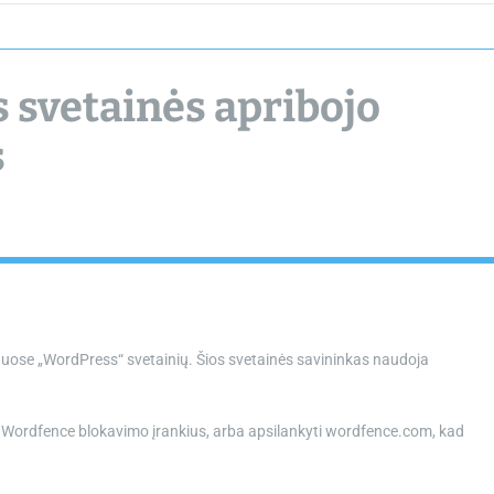
chamber.lt
s svetainės apribojo
s
onuose „WordPress“ svetainių. Šios svetainės savininkas naudoja
e Wordfence blokavimo įrankius, arba apsilankyti wordfence.com, kad