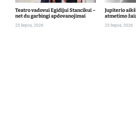
Teatro vadovui Egidijui Stancikui –
Jupiterio aik
net du garbingi apdovanojimai
atmetimo žai
25 liepos, 2026
23 liepos, 2026