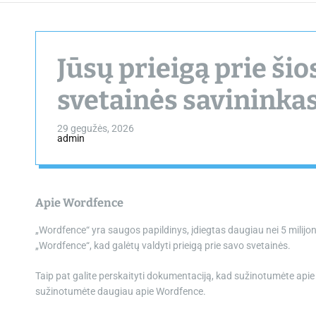
Jūsų prieigą prie šio
svetainės savininka
29 gegužės, 2026
admin
Apie Wordfence
„Wordfence“ yra saugos papildinys, įdiegtas daugiau nei 5 milij
„Wordfence“, kad galėtų valdyti prieigą prie savo svetainės.
Taip pat galite perskaityti dokumentaciją, kad sužinotumėte api
sužinotumėte daugiau apie Wordfence.