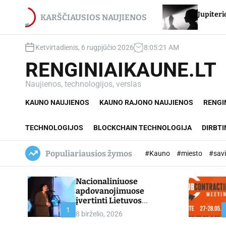
S
i Egidijui Stancikui – net du
Jupiterio aikštės Chir
k
KARŠČIAUSIOS NAUJIENOS
ovanojimai
i
p
Ketvirtadienis, 6 rugpjūčio 2026
8
:
05
:
22
AM
t
o
RENGINIAIKAUNE.LT
c
o
Naujienos, technologijos, verslas
n
KAUNO NAUJIENOS
KAUNO RAJONO NAUJIENOS
RENGI
t
e
n
TECHNOLOGIJOS
BLOCKCHAIN TECHNOLOGIJA
DIRBTI
t
Populiariausios žymos
#Kauno
#miesto
#sav
Nacionaliniuose
apdovanojimuose
įvertinti Lietuvos
profesinio mokymo
1
8 birželio, 2026
lyderiai