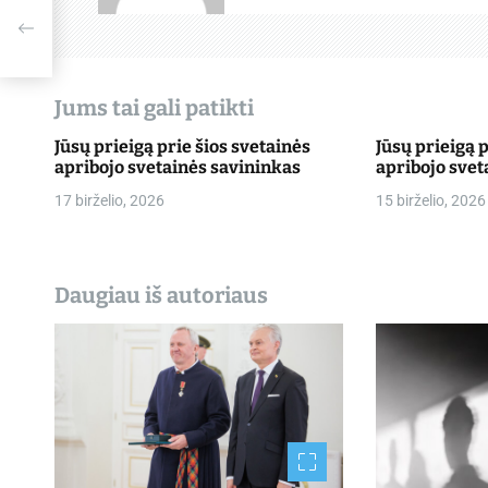
j
a
t
Jums tai gali patikti
a
Jūsų prieigą prie šios svetainės
Jūsų prieigą 
apribojo svetainės savininkas
apribojo svet
r
17 birželio, 2026
15 birželio, 2026
p
į
Daugiau iš autoriaus
r
a
š
ų