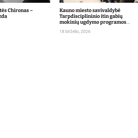
štės Chironas –
Kauno miesto savivaldybė
zda
Tarpdisciplininio itin gabių
mokinių ugdymo programos
dalyvių mokslo metų baigimo
18 birželio, 2026
šventė