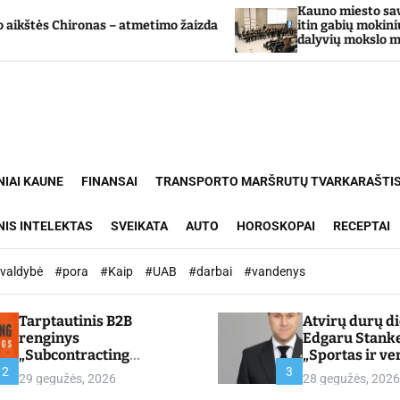
Kauno miesto savivaldybė Tarpd
onas – atmetimo žaizda
itin gabių mokinių ugdymo pr
dalyvių mokslo metų baigimo š
NIAI KAUNE
FINANSAI
TRANSPORTO MARŠRUTŲ TVARKARAŠTI
NIS INTELEKTAS
SVEIKATA
AUTO
HOROSKOPAI
RECEPTAI
ivaldybė
#pora
#Kaip
#UAB
#darbai
#vandenys
Tarptautinis B2B
Atvirų durų d
renginys
Edgaru Stank
„Subcontracting
„Sportas ir ve
Meetings 2026“ –
partnerystės,
2
3
29 gegužės, 2026
28 gegužės, 2026
chamber.lt
kuria vertę“ –