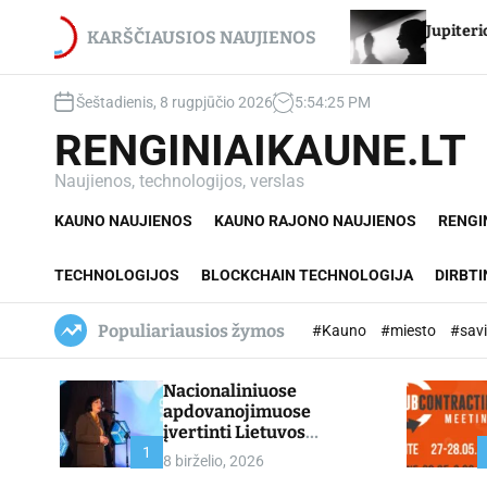
S
i Egidijui Stancikui – net du
Jupiterio aikštės Chir
k
KARŠČIAUSIOS NAUJIENOS
ovanojimai
i
p
Šeštadienis, 8 rugpjūčio 2026
5
:
54
:
26
PM
t
o
RENGINIAIKAUNE.LT
c
o
Naujienos, technologijos, verslas
n
KAUNO NAUJIENOS
KAUNO RAJONO NAUJIENOS
RENGI
t
e
n
TECHNOLOGIJOS
BLOCKCHAIN TECHNOLOGIJA
DIRBTI
t
Populiariausios žymos
#Kauno
#miesto
#sav
Nacionaliniuose
apdovanojimuose
įvertinti Lietuvos
profesinio mokymo
1
8 birželio, 2026
lyderiai