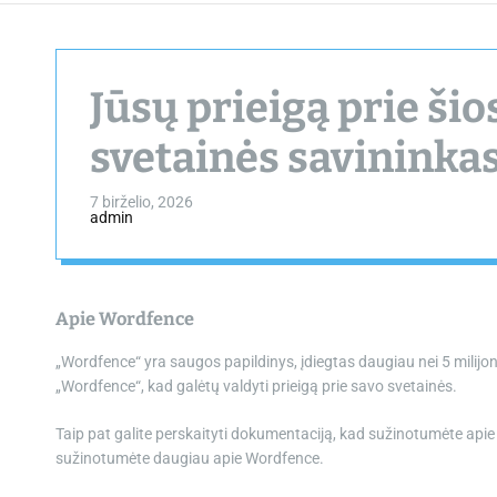
Jūsų prieigą prie šio
svetainės savininka
7 birželio, 2026
admin
Apie Wordfence
„Wordfence“ yra saugos papildinys, įdiegtas daugiau nei 5 milij
„Wordfence“, kad galėtų valdyti prieigą prie savo svetainės.
Taip pat galite perskaityti dokumentaciją, kad sužinotumėte api
sužinotumėte daugiau apie Wordfence.