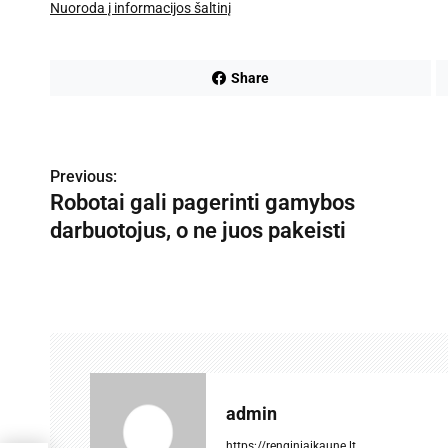
Nuoroda į informacijos šaltinį
Share
N
Previous:
a
Robotai gali pagerinti gamybos
v
darbuotojus, o ne juos pakeisti
i
g
a
c
admin
i
https://renginiaikaune.lt