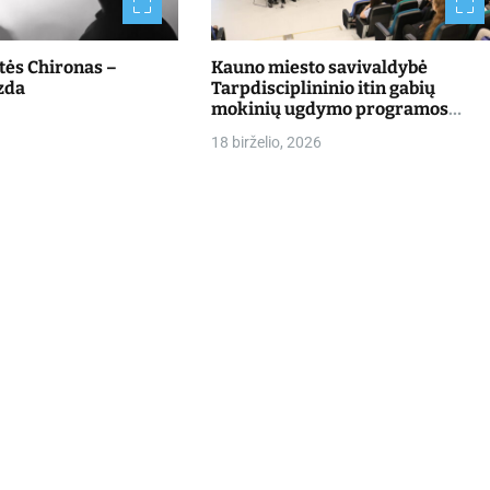
štės Chironas –
Kauno miesto savivaldybė
zda
Tarpdisciplininio itin gabių
mokinių ugdymo programos
dalyvių mokslo metų baigimo
18 birželio, 2026
šventė