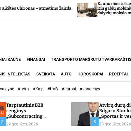
Kauno miesto savivaldybė Tarpd
onas – atmetimo žaizda
itin gabių mokinių ugdymo pr
dalyvių mokslo metų baigimo š
NIAI KAUNE
FINANSAI
TRANSPORTO MARŠRUTŲ TVARKARAŠTI
NIS INTELEKTAS
SVEIKATA
AUTO
HOROSKOPAI
RECEPTAI
ivaldybė
#pora
#Kaip
#UAB
#darbai
#vandenys
Tarptautinis B2B
Atvirų durų d
renginys
Edgaru Stank
„Subcontracting
„Sportas ir ve
Meetings 2026“ –
partnerystės,
2
3
29 gegužės, 2026
28 gegužės, 2026
chamber.lt
kuria vertę“ –