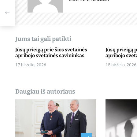
j
 ne
a
t
a
Jums tai gali patikti
r
Jūsų prieigą prie šios svetainės
Jūsų prieigą 
apribojo svetainės savininkas
apribojo svet
p
17 birželio, 2026
15 birželio, 2026
į
r
Daugiau iš autoriaus
a
š
ų