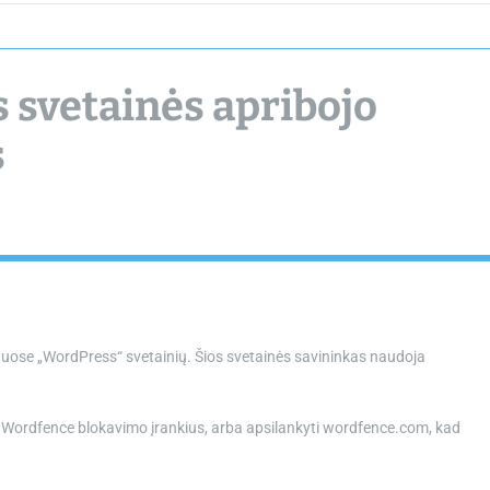
chamber.lt
s svetainės apribojo
s
onuose „WordPress“ svetainių. Šios svetainės savininkas naudoja
e Wordfence blokavimo įrankius, arba apsilankyti wordfence.com, kad