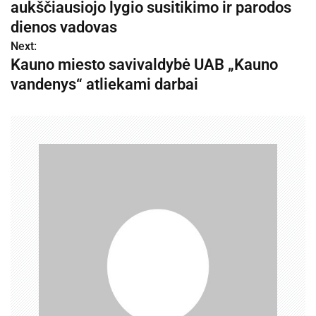
aukščiausiojo lygio susitikimo ir parodos
v
dienos vadovas
Next:
i
Kauno miesto savivaldybė UAB „Kauno
g
vandenys“ atliekami darbai
a
c
i
j
a
t
a
r