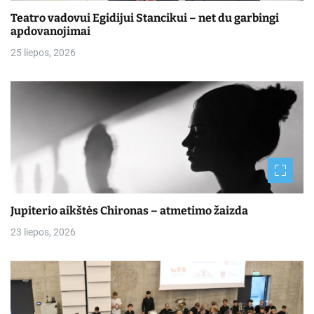
Teatro vadovui Egidijui Stancikui – net du garbingi
apdovanojimai
25 liepos, 2026
Jupiterio aikštės Chironas – atmetimo žaizda
23 liepos, 2026