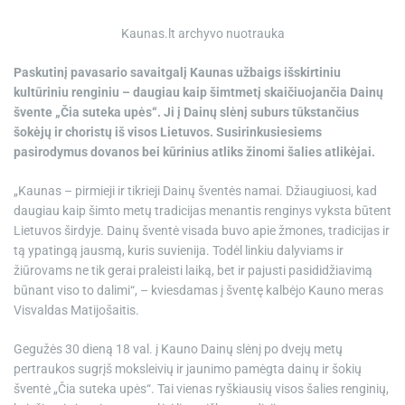
e
Kaunas.lt archyvo nuotrauka
Paskutinį pavasario savaitgalį Kaunas užbaigs išskirtiniu
kultūriniu renginiu – daugiau kaip šimtmetį skaičiuojančia Dainų
švente „Čia suteka upės“. Ji į Dainų slėnį suburs tūkstančius
šokėjų ir choristų iš visos Lietuvos. Susirinkusiesiems
pasirodymus dovanos bei kūrinius atliks žinomi šalies atlikėjai.
„Kaunas – pirmieji ir tikrieji Dainų šventės namai. Džiaugiuosi, kad
daugiau kaip šimto metų tradicijas menantis renginys vyksta būtent
Lietuvos širdyje. Dainų šventė visada buvo apie žmones, tradicijas ir
tą ypatingą jausmą, kuris suvienija. Todėl linkiu dalyviams ir
žiūrovams ne tik gerai praleisti laiką, bet ir pajusti pasididžiavimą
būnant viso to dalimi“, – kviesdamas į šventę kalbėjo Kauno meras
Visvaldas Matijošaitis.
Gegužės 30 dieną 18 val. į Kauno Dainų slėnį po dvejų metų
pertraukos sugrįš moksleivių ir jaunimo pamėgta dainų ir šokių
šventė „Čia suteka upės“. Tai vienas ryškiausių visos šalies renginių,