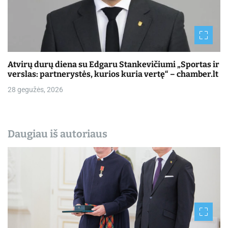
Atvirų durų diena su Edgaru Stankevičiumi „Sportas ir
verslas: partnerystės, kurios kuria vertę“ – chamber.lt
28 gegužės, 2026
Daugiau iš autoriaus