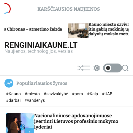
S
KARŠČIAUSIOS NAUJIENOS
k
i
p
Kauno miesto savivaldybė Tarpdisci
 – atmetimo žaizda
t
itin gabių mokinių ugdymo program
dalyvių mokslo metų baigimo švent
o
c
RENGINIAIKAUNE.LT
o
Naujienos, technologijos, verslas
n
t
e
S
M
S
S
n
h
e
w
e
u
n
i
a
t
Populiariausios žymos
ff
u
t
r
l
c
c
#Kauno
#miesto
#savivaldybė
#pora
#Kaip
#UAB
e
h
h
c
#darbai
#vandenys
o
l
Nacionaliniuose apdovanojimuose
o
r
įvertinti Lietuvos profesinio mokymo
m
lyderiai
o
1