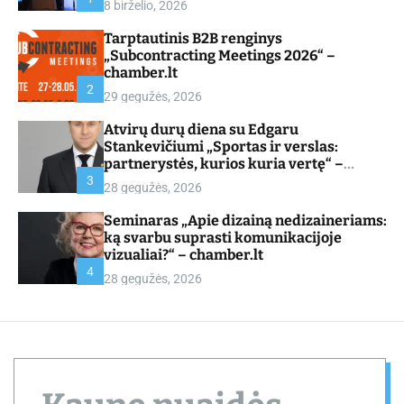
8 birželio, 2026
d
e
Tarptautinis B2B renginys
„Subcontracting Meetings 2026“ –
chamber.lt
2
29 gegužės, 2026
Atvirų durų diena su Edgaru
Stankevičiumi „Sportas ir verslas:
partnerystės, kurios kuria vertę“ –
chamber.lt
3
28 gegužės, 2026
Seminaras „Apie dizainą nedizaineriams:
ką svarbu suprasti komunikacijoje
vizualiai?“ – chamber.lt
4
28 gegužės, 2026