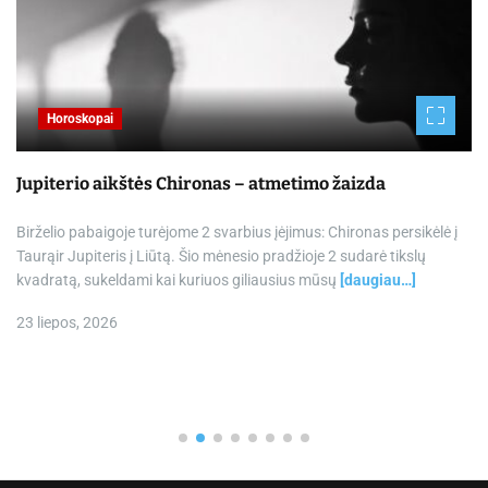
Horoskopai
Jupiterio aikštės Chironas – atmetimo žaizda
Birželio pabaigoje turėjome 2 svarbius įėjimus: Chironas persikėlė į
Taurąir Jupiteris į Liūtą. Šio mėnesio pradžioje 2 sudarė tikslų
kvadratą, sukeldami kai kuriuos giliausius mūsų
[daugiau…]
23 liepos, 2026