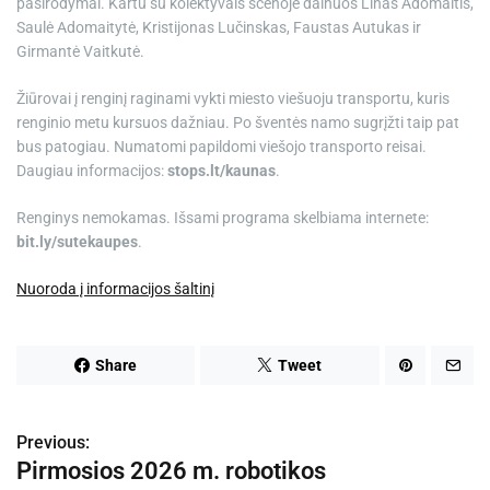
pasirodymai. Kartu su kolektyvais scenoje dainuos Linas Adomaitis,
Saulė Adomaitytė, Kristijonas Lučinskas, Faustas Autukas ir
Girmantė Vaitkutė.
Žiūrovai į renginį raginami vykti miesto viešuoju transportu, kuris
renginio metu kursuos dažniau. Po šventės namo sugrįžti taip pat
bus patogiau. Numatomi papildomi viešojo transporto reisai.
Daugiau informacijos:
stops.lt/kaunas
.
Renginys nemokamas. Išsami programa skelbiama internete:
bit.ly/sutekaupes
.
Nuoroda į informacijos šaltinį
Share
Tweet
Previous:
N
Pirmosios 2026 m. robotikos
a