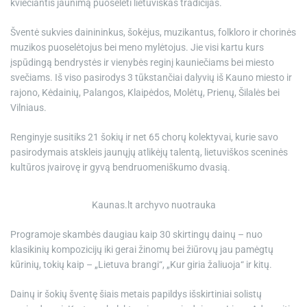
kviečiantis jaunimą puoselėti lietuviškas tradicijas.
Šventė sukvies dainininkus, šokėjus, muzikantus, folkloro ir chorinės
muzikos puoselėtojus bei meno mylėtojus. Jie visi kartu kurs
įspūdingą bendrystės ir vienybės reginį kauniečiams bei miesto
svečiams. Iš viso pasirodys 3 tūkstančiai dalyvių iš Kauno miesto ir
rajono, Kėdainių, Palangos, Klaipėdos, Molėtų, Prienų, Šilalės bei
Vilniaus.
Renginyje susitiks 21 šokių ir net 65 chorų kolektyvai, kurie savo
pasirodymais atskleis jaunųjų atlikėjų talentą, lietuviškos sceninės
kultūros įvairovę ir gyvą bendruomeniškumo dvasią.
Kaunas.lt archyvo nuotrauka
Programoje skambės daugiau kaip 30 skirtingų dainų – nuo
klasikinių kompozicijų iki gerai žinomų bei žiūrovų jau pamėgtų
kūrinių, tokių kaip – „Lietuva brangi“, „Kur giria žaliuoja“ ir kitų.
Dainų ir šokių šventę šiais metais papildys išskirtiniai solistų