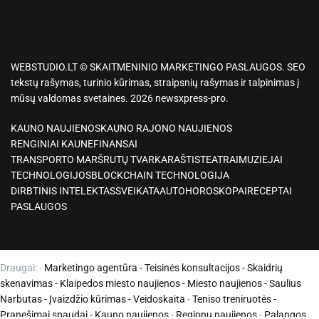
WEBSTUDIO.LT © SKAITMENINIO MARKETINGO PASLAUGOS. SEO
tekstų rašymas, turinio kūrimas, straipsnių rašymas ir talpinimas į
mūsų valdomas svetaines. 2026 newsxpress-pro.
KAUNO NAUJIENOS
KAUNO RAJONO NAUJIENOS
RENGINIAI KAUNE
FINANSAI
TRANSPORTO MARŠRUTŲ TVARKARAŠTIS
TEATRAI
MUZIEJAI
TECHNOLOGIJOS
BLOCKCHAIN TECHNOLOGIJA
DIRBTINIS INTELEKTAS
SVEIKATA
AUTO
HOROSKOPAI
RECEPTAI
PASLAUGOS
Draugai: -
Marketingo agentūra
-
Teisinės konsultacijos
-
Skaidrių
skenavimas
-
Klaipedos miesto naujienos
-
Miesto naujienos
-
Saulius
Narbutas
-
Įvaizdžio kūrimas
-
Veidoskaita
-
Teniso treniruotės
-
Pranešimai spaudai -
Kauno naujienos
-
Regionų naujienos
-
Palangos