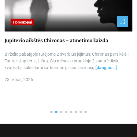
Horoskopai
Jupiterio aikštės Chironas – atmetimo žaizda
Birželio pabaigoje turėjome 2 svarbius įėjimus: Chironas persikėlė į
Taurąir Jupiteris į Liūtą. Šio mėnesio pradžioje 2 sudarė tikslų
kvadratą, sukeldami kai kuriuos giliausius mūsų
[daugiau…]
23 liepos, 2026