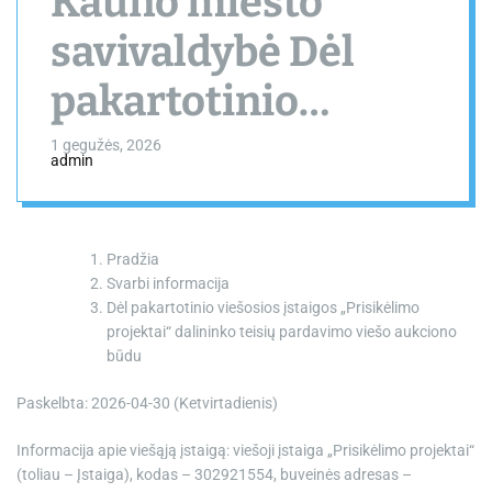
Kauno miesto
savivaldybė Dėl
pakartotinio
viešosios įstaigos
1 gegužės, 2026
admin
„Prisikėlimo
projektai“
Pradžia
dalininko teisių
Svarbi informacija
Dėl pakartotinio viešosios įstaigos „Prisikėlimo
pardavimo viešo
projektai“ dalininko teisių pardavimo viešo aukciono
būdu
aukciono būdu
Paskelbta: 2026-04-30 (Ketvirtadienis)
Informacija apie viešąją įstaigą: viešoji įstaiga „Prisikėlimo projektai“
(toliau – Įstaiga), kodas – 302921554, buveinės adresas –