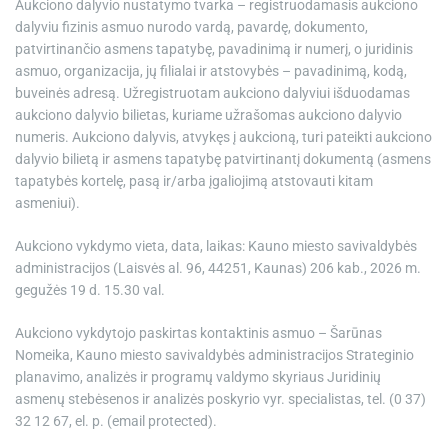
Aukciono dalyvio nustatymo tvarka – registruodamasis aukciono
dalyviu fizinis asmuo nurodo vardą, pavardę, dokumento,
patvirtinančio asmens tapatybę, pavadinimą ir numerį, o juridinis
asmuo, organizacija, jų filialai ir atstovybės – pavadinimą, kodą,
buveinės adresą. Užregistruotam aukciono dalyviui išduodamas
aukciono dalyvio bilietas, kuriame užrašomas aukciono dalyvio
numeris. Aukciono dalyvis, atvykęs į aukcioną, turi pateikti aukciono
dalyvio bilietą ir asmens tapatybę patvirtinantį dokumentą (asmens
tapatybės kortelę, pasą ir/arba įgaliojimą atstovauti kitam
asmeniui).
Aukciono vykdymo vieta, data, laikas: Kauno miesto savivaldybės
administracijos (Laisvės al. 96, 44251, Kaunas) 206 kab., 2026 m.
gegužės 19 d. 15.30 val.
Aukciono vykdytojo paskirtas kontaktinis asmuo – Šarūnas
Nomeika, Kauno miesto savivaldybės administracijos Strateginio
planavimo, analizės ir programų valdymo skyriaus Juridinių
asmenų stebėsenos ir analizės poskyrio vyr. specialistas, tel. (0 37)
32 12 67, el. p. (email protected).