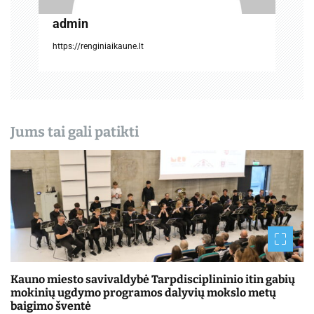
r
admin
a
https://renginiaikaune.lt
š
ų
Jums tai gali patikti
Kauno miesto savivaldybė Tarpdisciplininio itin gabių
mokinių ugdymo programos dalyvių mokslo metų
baigimo šventė