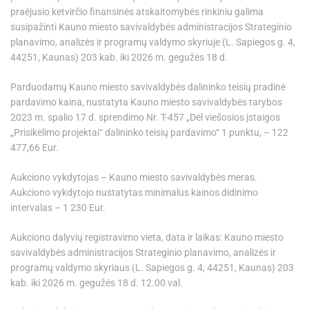
praėjusio ketvirčio finansinės atskaitomybės rinkiniu galima
susipažinti Kauno miesto savivaldybės administracijos Strateginio
planavimo, analizės ir programų valdymo skyriuje (L. Sapiegos g. 4,
44251, Kaunas) 203 kab. iki 2026 m. gegužės 18 d.
Parduodamų Kauno miesto savivaldybės dalininko teisių pradinė
pardavimo kaina, nustatyta Kauno miesto savivaldybės tarybos
2023 m. spalio 17 d. sprendimo Nr. T-457 „Dėl viešosios įstaigos
„Prisikėlimo projektai“ dalininko teisių pardavimo“ 1 punktu, – 122
477,66 Eur.
Aukciono vykdytojas – Kauno miesto savivaldybės meras.
Aukciono vykdytojo nustatytas minimalus kainos didinimo
intervalas – 1 230 Eur.
Aukciono dalyvių registravimo vieta, data ir laikas: Kauno miesto
savivaldybės administracijos Strateginio planavimo, analizės ir
programų valdymo skyriaus (L. Sapiegos g. 4, 44251, Kaunas) 203
kab. iki 2026 m. gegužės 18 d. 12.00 val.