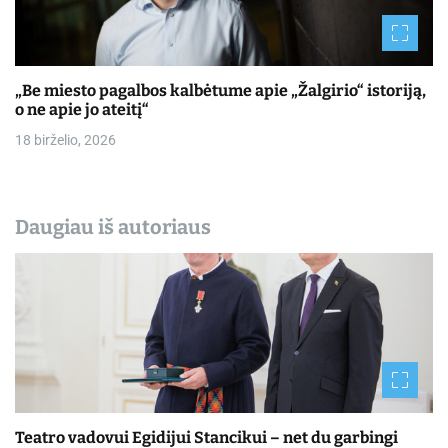
„Be miesto pagalbos kalbėtume apie „Žalgirio“ istoriją,
o ne apie jo ateitį“
18 birželio, 2026
Daugiau iš autoriaus
Teatro vadovui Egidijui Stancikui – net du garbingi