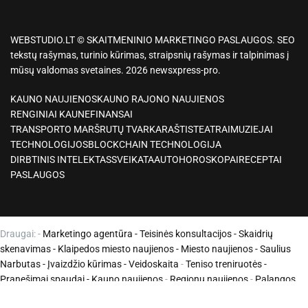
WEBSTUDIO.LT © SKAITMENINIO MARKETINGO PASLAUGOS. SEO
tekstų rašymas, turinio kūrimas, straipsnių rašymas ir talpinimas į
mūsų valdomas svetaines. 2026 newsxpress-pro.
KAUNO NAUJIENOS
KAUNO RAJONO NAUJIENOS
RENGINIAI KAUNE
FINANSAI
TRANSPORTO MARŠRUTŲ TVARKARAŠTIS
TEATRAI
MUZIEJAI
TECHNOLOGIJOS
BLOCKCHAIN TECHNOLOGIJA
DIRBTINIS INTELEKTAS
SVEIKATA
AUTO
HOROSKOPAI
RECEPTAI
PASLAUGOS
Draugai: -
Marketingo agentūra
-
Teisinės konsultacijos
-
Skaidrių
skenavimas
-
Klaipedos miesto naujienos
-
Miesto naujienos
-
Saulius
Narbutas
-
Įvaizdžio kūrimas
-
Veidoskaita
-
Teniso treniruotės
-
Pranešimai spaudai -
Kauno naujienos
-
Regionų naujienos
-
Palangos
naujienos