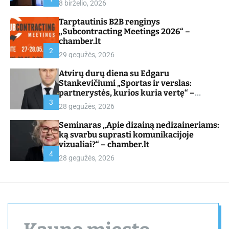
8 birželio, 2026
d
e
Tarptautinis B2B renginys
„Subcontracting Meetings 2026“ –
chamber.lt
2
29 gegužės, 2026
Atvirų durų diena su Edgaru
Stankevičiumi „Sportas ir verslas:
partnerystės, kurios kuria vertę“ –
chamber.lt
3
28 gegužės, 2026
Seminaras „Apie dizainą nedizaineriams:
ką svarbu suprasti komunikacijoje
vizualiai?“ – chamber.lt
4
28 gegužės, 2026