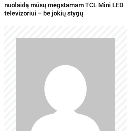
i
nuolaidą mūsų mėgstamam TCL Mini LED
g
televizoriui – be jokių stygų
a
c
i
j
a
t
a
r
p
į