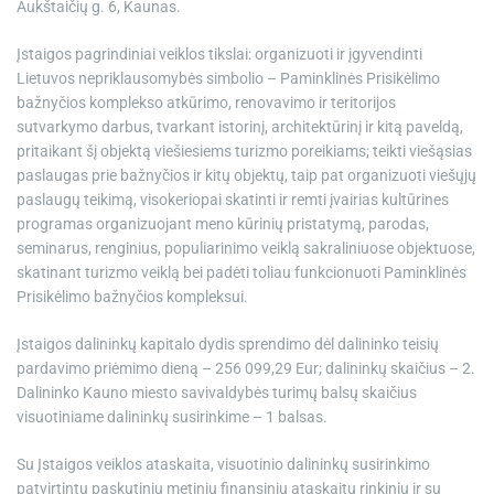
Aukštaičių g. 6, Kaunas.
Įstaigos pagrindiniai veiklos tikslai: organizuoti ir įgyvendinti
Lietuvos nepriklausomybės simbolio – Paminklinės Prisikėlimo
bažnyčios komplekso atkūrimo, renovavimo ir teritorijos
sutvarkymo darbus, tvarkant istorinį, architektūrinį ir kitą paveldą,
pritaikant šį objektą viešiesiems turizmo poreikiams; teikti viešąsias
paslaugas prie bažnyčios ir kitų objektų, taip pat organizuoti viešųjų
paslaugų teikimą, visokeriopai skatinti ir remti įvairias kultūrines
programas organizuojant meno kūrinių pristatymą, parodas,
seminarus, renginius, populiarinimo veiklą sakraliniuose objektuose,
skatinant turizmo veiklą bei padėti toliau funkcionuoti Paminklinės
Prisikėlimo bažnyčios kompleksui.
Įstaigos dalininkų kapitalo dydis sprendimo dėl dalininko teisių
pardavimo priėmimo dieną – 256 099,29 Eur; dalininkų skaičius – 2.
Dalininko Kauno miesto savivaldybės turimų balsų skaičius
visuotiniame dalininkų susirinkime – 1 balsas.
Su Įstaigos veiklos ataskaita, visuotinio dalininkų susirinkimo
patvirtintu paskutiniu metinių finansinių ataskaitų rinkiniu ir su