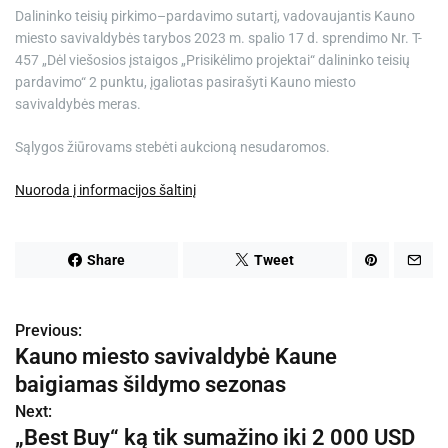
Dalininko teisių pirkimo–pardavimo sutartį, vadovaujantis Kauno
miesto savivaldybės tarybos 2023 m. spalio 17 d. sprendimo Nr. T-
457 „Dėl viešosios įstaigos „Prisikėlimo projektai“ dalininko teisių
pardavimo“ 2 punktu, įgaliotas pasirašyti Kauno miesto
savivaldybės meras.
Sąlygos žiūrovams stebėti aukcioną nesudaromos.
Nuoroda į informacijos šaltinį
Share
Tweet
Previous:
N
Kauno miesto savivaldybė Kaune
a
baigiamas šildymo sezonas
v
Next:
„Best Buy“ ką tik sumažino iki 2 000 USD