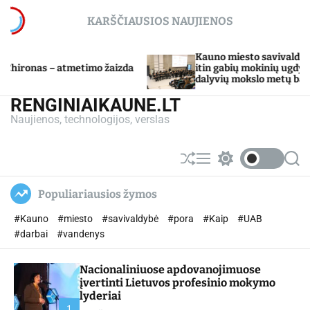
S
KARŠČIAUSIOS NAUJIENOS
k
i
p
Kauno miesto savivaldybė Tarpdiscipli
atmetimo žaizda
t
itin gabių mokinių ugdymo programos
dalyvių mokslo metų baigimo šventė
o
c
RENGINIAIKAUNE.LT
o
Naujienos, technologijos, verslas
n
t
e
S
M
S
S
n
h
e
w
e
u
n
i
a
t
Populiariausios žymos
ff
u
t
r
l
c
c
#Kauno
#miesto
#savivaldybė
#pora
#Kaip
#UAB
e
h
h
c
#darbai
#vandenys
o
l
Nacionaliniuose apdovanojimuose
o
r
įvertinti Lietuvos profesinio mokymo
m
lyderiai
o
1