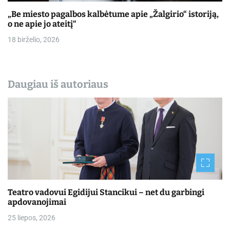
„Be miesto pagalbos kalbėtume apie „Žalgirio“ istoriją,
o ne apie jo ateitį“
18 birželio, 2026
Daugiau iš autoriaus
Teatro vadovui Egidijui Stancikui – net du garbingi
apdovanojimai
25 liepos, 2026