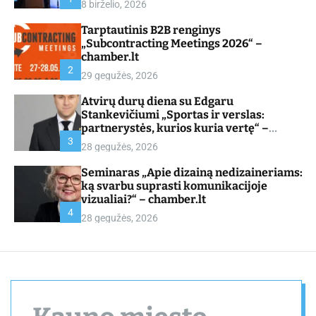
8 birželio, 2026
d
e
Tarptautinis B2B renginys
„Subcontracting Meetings 2026“ –
chamber.lt
2
29 gegužės, 2026
Atvirų durų diena su Edgaru
Stankevičiumi „Sportas ir verslas:
partnerystės, kurios kuria vertę“ –
chamber.lt
3
28 gegužės, 2026
Seminaras „Apie dizainą nedizaineriams:
ką svarbu suprasti komunikacijoje
vizualiai?“ – chamber.lt
4
28 gegužės, 2026