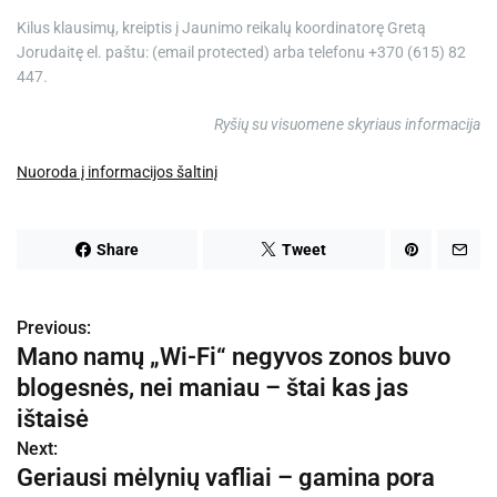
Kilus klausimų, kreiptis į Jaunimo reikalų koordinatorę Gretą
Jorudaitę el. paštu: (email protected) arba telefonu +370 (615) 82
447.
Ryšių su visuomene skyriaus informacija
Nuoroda į informacijos šaltinį
Share
Tweet
Previous:
N
Mano namų „Wi-Fi“ negyvos zonos buvo
a
blogesnės, nei maniau – štai kas jas
v
ištaisė
Next:
i
Geriausi mėlynių vafliai – gamina pora