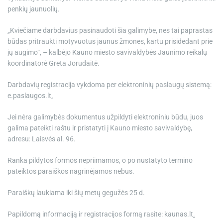
penkių jaunuolių.
„Kviečiame darbdavius pasinaudoti šia galimybe, nes tai paprastas
būdas pritraukti motyvuotus jaunus žmones, kartu prisidedant prie
jų augimo“, – kalbėjo Kauno miesto savivaldybės Jaunimo reikalų
koordinatorė Greta Jorudaitė.
Darbdavių registracija vykdoma per elektroninių paslaugų sistemą:
e.paslaugos.lt
.
Jei nėra galimybės dokumentus užpildyti elektroniniu būdu, juos
galima pateikti raštu ir pristatyti į Kauno miesto savivaldybę,
adresu: Laisvės al. 96.
Ranka pildytos formos nepriimamos, o po nustatyto termino
pateiktos paraiškos nagrinėjamos nebus.
Paraiškų laukiama iki šių metų gegužės 25 d.
Papildomą informaciją ir registracijos formą rasite: kaunas.lt
.