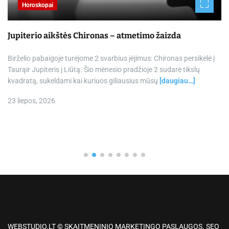
Horoskopai
Jupiterio aikštės Chironas – atmetimo žaizda
Birželio pabaigoje turėjome 2 svarbius įėjimus: Chironas persikėlė į
Taurąir Jupiteris į Liūtą. Šio mėnesio pradžioje 2 sudarė tikslų
kvadratą, sukeldami kai kuriuos giliausius mūsų
[daugiau…]
23 liepos, 2026
WEBSTUDIO.LT © SKAITMENINIO MARKETINGO PASLAUGOS. SEO