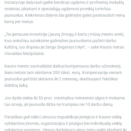
Iniciatyvoje dalyvauti galės bendrojo ugdymo ir profesinių mokyklų
mokiniai, įskaitant ir specialiųjų ugdymosi poreikių turinčius
jaunuolius. Kiekvienas dalyvis šia galimybe galės pasinaudoti vieną
kartą per metus.
„Tai geriausia investicija į jauną žmogų ir kartu į mūsų miesto ateitį.
Kuo anksčiau suteiksime galimybes jaunuoliams pažinti darbo
kultūrą, tuo drąsiau jie žengs žingsnius tolyn“, – sakė Kauno meras
Visvaldas Matijošaitis.
Kauno miesto savivaldybė dalinai kompensuos darbo užmokestį,
šiais metais tam skirdama 200 tūkst. eurų. Kompensacija vienam
jaunuoliui gali būti skiriama iki 2 mėnesių, skaičiuojant faktiškai
išdirbtą laiką.
Jos dydis siekia iki 50 proc. minimalios mėnesinės algos ir mokama
tuo atveju, jei jaunuolis dirba ne trumpiau nei 10 darbo dienų.
Paraiškas gali teikti Lietuvos respublikoje įsteigtos ir Kaune veiklą
vykdančios įmonės, organizacijos ir įstaigos bei individualią veiklą
vykdantys asmenys. Vienas darbdavys vienu metu galės įdarbinti iki