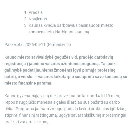
e
Pradžia
Naujienos
Kaunas kviečia darbdavius pasinaudoti miesto
kompensacija įdarbinant jaunimą
Paskelbta: 2026-05-11 (Pirmadienis)
Kauno miesto savivaldybė gegužės 8 d. pradėjo darbdavių
registraciją į jaunimo vasaros užimtumo programą. Tai puiki
galimybė padėti jauniems žmonėms įgyti pirmąją profesinę
patirtį, o verslui
–
vasaros laikotarpiu sustiprinti savo komandą su
miesto finansine parama.
Kaune gyvenamąją vietą deklaravę jaunuoliai nuo 14 iki 19 metų
liepos ir rugpjūčio mėnesiais galės iš arčiau susipažinti su darbo
rinka. Programa jaunam žmogui padeda lavinti praktinius įgūdžius,
stiprinti finansinį raštingumą, ugdyti savarankiškumą ir prasmingai
praleisti vasaros sezoną.