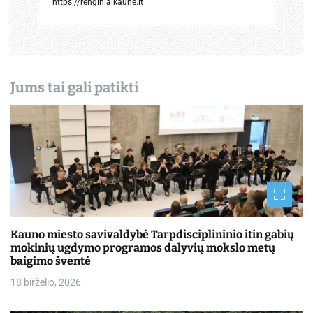
https://renginiaikaune.lt
a
š
ų
Jums tai gali patikti
Kauno miesto savivaldybė Tarpdisciplininio itin gabių
mokinių ugdymo programos dalyvių mokslo metų
baigimo šventė
18 birželio, 2026