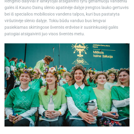
Renginio dalyviai ir lankytojai atsigaivinti tyru geriamuoju vandeniu
galės iš Kauno Dainų slėnio apatinėje dalyje įrengtos lauko gertuvės
bei iš specialios mobiliosios vandens talpos, kuri bus pastatyta
viršutinėje slėnio dalyje. Tokiu būdu vanduo bus lengvai
pasiekiamas skirtingose šventės erdvėse ir susirinkusieji galės
patogiai atsigaivinti juo visos šventės metu.