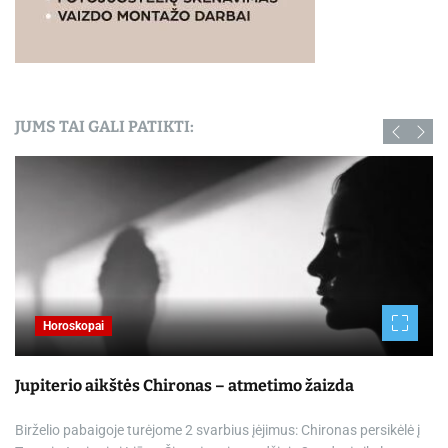
JUMS TAI GALI PATIKTI:
Horoskopai
Jupiterio aikštės Chironas – atmetimo žaizda
Birželio pabaigoje turėjome 2 svarbius įėjimus: Chironas persikėlė į