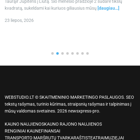
Taurąir Jupiteris į Liūtą. Šio mėnesio pradžioje 2 sudarė tikslų
kvadratą, sukeldami kai kuriuos giliausius mūsų
[daugiau…]
23 liepos, 2026
WEBSTUDIO.LT © SKAITMENINIO MARKETINGO PASLAUGOS. SEO
tekstų rašymas, turinio kūrimas, straipsnių rašymas ir talpinimas į
mūsų valdomas svetaines. 2026 newsxpress-pro.
KAUNO NAUJIENOS
KAUNO RAJONO NAUJIENOS
RENGINIAI KAUNE
FINANSAI
TRANSPORTO MARŠRUTŲ TVARKARAŠTIS
TEATRAI
MUZIEJAI