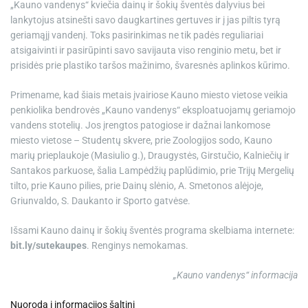
„Kauno vandenys“ kviečia dainų ir šokių šventės dalyvius bei
lankytojus atsinešti savo daugkartines gertuves ir į jas piltis tyrą
geriamąjį vandenį. Toks pasirinkimas ne tik padės reguliariai
atsigaivinti ir pasirūpinti savo savijauta viso renginio metu, bet ir
prisidės prie plastiko taršos mažinimo, švaresnės aplinkos kūrimo.
Primename, kad šiais metais įvairiose Kauno miesto vietose veikia
penkiolika bendrovės „Kauno vandenys“ eksploatuojamų geriamojo
vandens stotelių. Jos įrengtos patogiose ir dažnai lankomose
miesto vietose – Studentų skvere, prie Zoologijos sodo, Kauno
marių prieplaukoje (Masiulio g.), Draugystės, Girstučio, Kalniečių ir
Santakos parkuose, šalia Lampėdžių paplūdimio, prie Trijų Mergelių
tilto, prie Kauno pilies, prie Dainų slėnio, A. Smetonos alėjoje,
Griunvaldo, S. Daukanto ir Sporto gatvėse.
Išsami Kauno dainų ir šokių šventės programa skelbiama internete:
bit.ly/sutekaupes
. Renginys nemokamas.
„Kauno vandenys“ informacija
Nuoroda į informacijos šaltinį