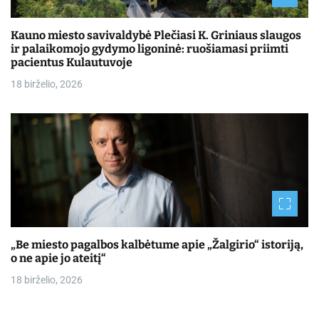
Kauno miesto savivaldybė Plečiasi K. Griniaus slaugos
ir palaikomojo gydymo ligoninė: ruošiamasi priimti
pacientus Kulautuvoje
18 birželio, 2026
„Be miesto pagalbos kalbėtume apie „Žalgirio“ istoriją,
o ne apie jo ateitį“
18 birželio, 2026