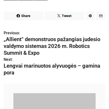
Share
Tweet
Previous:
N
„Allient“ demonstruos pažangias judesio
a
valdymo sistemas 2026 m. Robotics
v
Summit & Expo
Next:
i
Lengvai marinuotos alyvuogės – gamina
g
pora
a
c
i
j