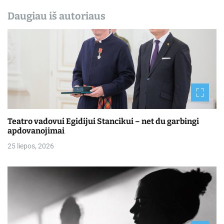
Daugiau iš autoriaus
Teatro vadovui Egidijui Stancikui – net du garbingi
apdovanojimai
25 liepos, 2026