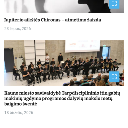
Jupiterio aikštės Chironas – atmetimo žaizda
23 liepos, 2026
Kauno miesto savivaldybė Tarpdisciplininio itin gabių
mokinių ugdymo programos dalyvių mokslo metų
baigimo šventė
18 birželio, 2026