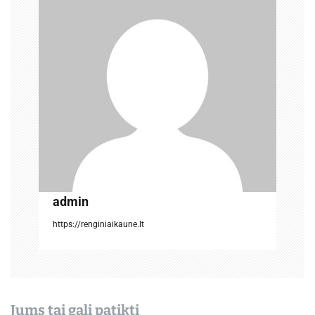
a
t
a
r
p
į
r
admin
a
https://renginiaikaune.lt
š
ų
Jums tai gali patikti