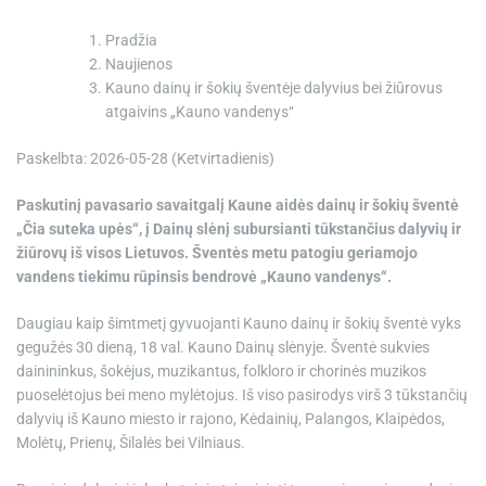
e
Pradžia
Naujienos
Kauno dainų ir šokių šventėje dalyvius bei žiūrovus
atgaivins „Kauno vandenys“
Paskelbta: 2026-05-28 (Ketvirtadienis)
Paskutinį pavasario savaitgalį Kaune aidės dainų ir šokių šventė
„Čia suteka upės“, į Dainų slėnį subursianti tūkstančius dalyvių ir
žiūrovų iš visos Lietuvos. Šventės metu patogiu geriamojo
vandens tiekimu rūpinsis bendrovė „Kauno vandenys“.
Daugiau kaip šimtmetį gyvuojanti Kauno dainų ir šokių šventė vyks
gegužės 30 dieną, 18 val. Kauno Dainų slėnyje. Šventė sukvies
dainininkus, šokėjus, muzikantus, folkloro ir chorinės muzikos
puoselėtojus bei meno mylėtojus. Iš viso pasirodys virš 3 tūkstančių
dalyvių iš Kauno miesto ir rajono, Kėdainių, Palangos, Klaipėdos,
Molėtų, Prienų, Šilalės bei Vilniaus.