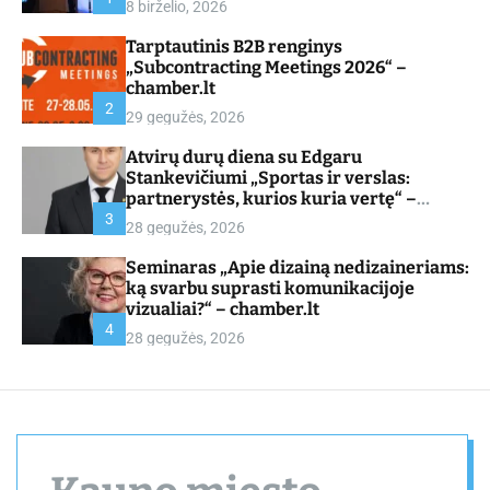
8 birželio, 2026
d
e
Tarptautinis B2B renginys
„Subcontracting Meetings 2026“ –
chamber.lt
2
29 gegužės, 2026
Atvirų durų diena su Edgaru
Stankevičiumi „Sportas ir verslas:
partnerystės, kurios kuria vertę“ –
chamber.lt
3
28 gegužės, 2026
Seminaras „Apie dizainą nedizaineriams:
ką svarbu suprasti komunikacijoje
vizualiai?“ – chamber.lt
4
28 gegužės, 2026