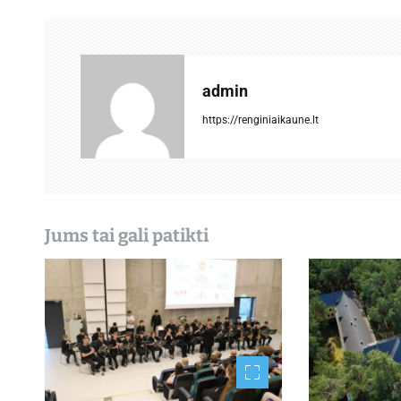
g
a
c
admin
i
https://renginiaikaune.lt
j
a
t
Jums tai gali patikti
a
r
p
į
r