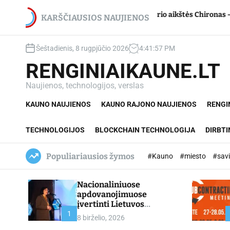
S
du
Jupiterio aikštės Chironas – atmetimo žaizda
k
KARŠČIAUSIOS NAUJIENOS
i
p
Šeštadienis, 8 rugpjūčio 2026
4
:
41
:
59
PM
t
o
RENGINIAIKAUNE.LT
c
o
Naujienos, technologijos, verslas
n
KAUNO NAUJIENOS
KAUNO RAJONO NAUJIENOS
RENGI
t
e
n
TECHNOLOGIJOS
BLOCKCHAIN TECHNOLOGIJA
DIRBTI
t
Populiariausios žymos
#Kauno
#miesto
#sav
Nacionaliniuose
apdovanojimuose
įvertinti Lietuvos
profesinio mokymo
1
8 birželio, 2026
lyderiai