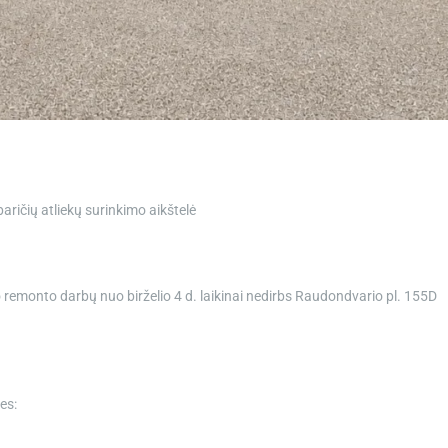
ričių atliekų surinkimo aikštelė
 remonto darbų nuo birželio 4 d. laikinai nedirbs Raudondvario pl. 155D
es: