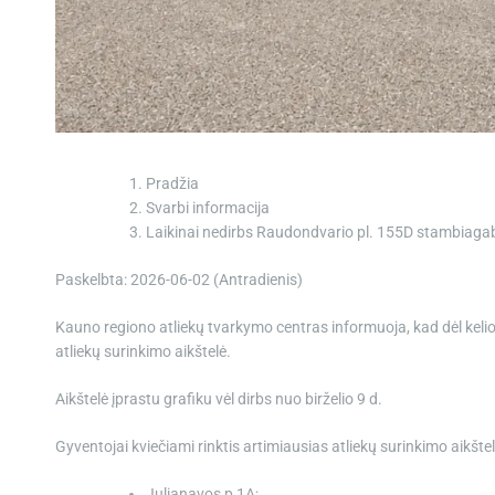
Pradžia
Svarbi informacija
Laikinai nedirbs Raudondvario pl. 155D stambiagaba
Paskelbta: 2026-06-02 (Antradienis)
Kauno regiono atliekų tvarkymo centras informuoja, kad dėl kelio
atliekų surinkimo aikštelė.
Aikštelė įprastu grafiku vėl dirbs nuo birželio 9 d.
Gyventojai kviečiami rinktis artimiausias atliekų surinkimo aikštel
Julianavos p 1A;