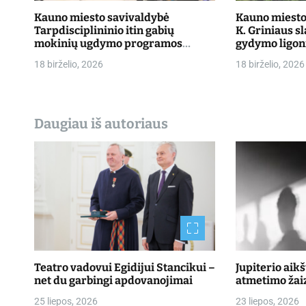
a
Kauno miesto savivaldybė
Kauno miesto 
Tarpdisciplininio itin gabių
K. Griniaus s
š
mokinių ugdymo programos
gydymo ligon
dalyvių mokslo metų baigimo
priimti pacie
18 birželio, 2026
18 birželio, 2026
ų
šventė
Daugiau iš autoriaus
Teatro vadovui Egidijui Stancikui –
Jupiterio aik
net du garbingi apdovanojimai
atmetimo žai
25 liepos, 2026
23 liepos, 2026