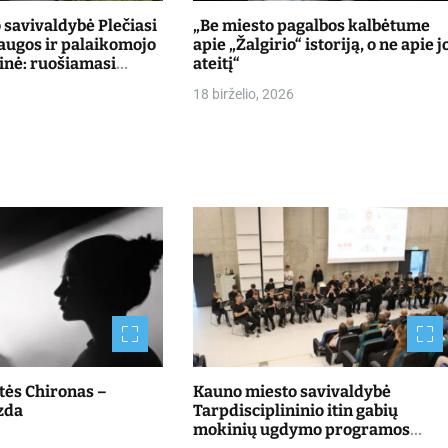
savivaldybė Plečiasi
„Be miesto pagalbos kalbėtume
laugos ir palaikomojo
apie „Žalgirio“ istoriją, o ne apie j
inė: ruošiamasi
ateitį“
ntus Kulautuvoje
18 birželio, 2026
štės Chironas –
Kauno miesto savivaldybė
zda
Tarpdisciplininio itin gabių
mokinių ugdymo programos