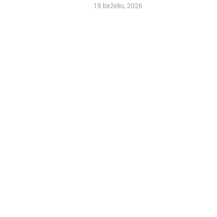
dalyvių mokslo metų baigimo
18 birželio, 2026
šventė