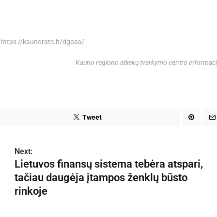
– https://kaunoratc.lt/dgasa/
Kauno regiono atliekų tvarkymo centro informaci
Tweet
Next:
Lietuvos finansų sistema tebėra atspari,
tačiau daugėja įtampos ženklų būsto
rinkoje