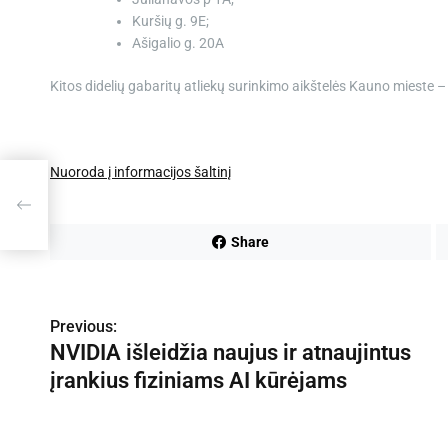
Kuršių g. 9E;
Ašigalio g. 20A
Kitos didelių gabaritų atliekų surinkimo aikštelės Kauno mieste 
Nuoroda į informacijos šaltinį
Share
N
Previous:
NVIDIA išleidžia naujus ir atnaujintus
a
įrankius fiziniams AI kūrėjams
v
i