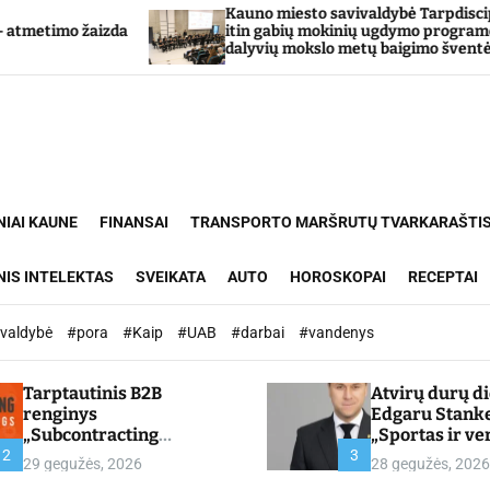
Kauno miesto savivaldybė Tarpdisciplininio
itin gabių mokinių ugdymo programos
dalyvių mokslo metų baigimo šventė
NIAI KAUNE
FINANSAI
TRANSPORTO MARŠRUTŲ TVARKARAŠTI
NIS INTELEKTAS
SVEIKATA
AUTO
HOROSKOPAI
RECEPTAI
ivaldybė
#pora
#Kaip
#UAB
#darbai
#vandenys
Tarptautinis B2B
Atvirų durų d
renginys
Edgaru Stank
„Subcontracting
„Sportas ir ve
Meetings 2026“ –
partnerystės,
2
3
29 gegužės, 2026
28 gegužės, 2026
chamber.lt
kuria vertę“ –