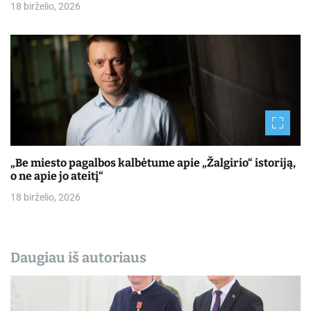
18 birželio, 2026
„Be miesto pagalbos kalbėtume apie „Žalgirio“ istoriją,
o ne apie jo ateitį“
18 birželio, 2026
Daugiau iš autoriaus