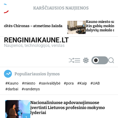
S
KARŠČIAUSIOS NAUJIENOS
k
i
p
Kauno miesto savivaldybė Tarpd
onas – atmetimo žaizda
t
itin gabių mokinių ugdymo pro
dalyvių mokslo metų baigimo š
o
c
RENGINIAIKAUNE.LT
o
Naujienos, technologijos, verslas
n
t
e
S
M
S
S
n
h
e
w
e
u
n
i
a
t
Populiariausios žymos
ff
u
t
r
l
c
c
#Kauno
#miesto
#savivaldybė
#pora
#Kaip
#UAB
e
h
h
c
#darbai
#vandenys
o
l
Nacionaliniuose apdovanojimuose
o
r
įvertinti Lietuvos profesinio mokymo
m
lyderiai
o
1