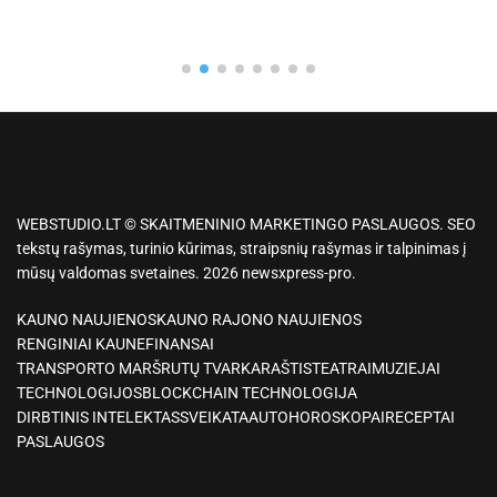
WEBSTUDIO.LT © SKAITMENINIO MARKETINGO PASLAUGOS. SEO
tekstų rašymas, turinio kūrimas, straipsnių rašymas ir talpinimas į
mūsų valdomas svetaines. 2026 newsxpress-pro.
KAUNO NAUJIENOS
KAUNO RAJONO NAUJIENOS
RENGINIAI KAUNE
FINANSAI
TRANSPORTO MARŠRUTŲ TVARKARAŠTIS
TEATRAI
MUZIEJAI
TECHNOLOGIJOS
BLOCKCHAIN TECHNOLOGIJA
DIRBTINIS INTELEKTAS
SVEIKATA
AUTO
HOROSKOPAI
RECEPTAI
PASLAUGOS