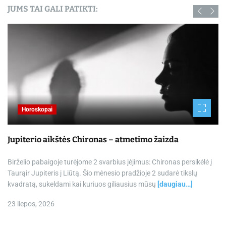
JUMS TAI GALI PATIKTI:
Horoskopai
Jupiterio aikštės Chironas – atmetimo žaizda
Birželio pabaigoje turėjome 2 svarbius įėjimus: Chironas persikėlė į
Taurąir Jupiteris į Liūtą. Šio mėnesio pradžioje 2 sudarė tikslų
kvadratą, sukeldami kai kuriuos giliausius mūsų
[daugiau…]
23 liepos, 2026