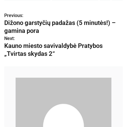
Previous:
N
Dižono garstyčių padažas (5 minutės!) –
a
gamina pora
v
Next:
Kauno miesto savivaldybė Pratybos
i
„Tvirtas skydas 2“
g
a
c
i
j
a
t