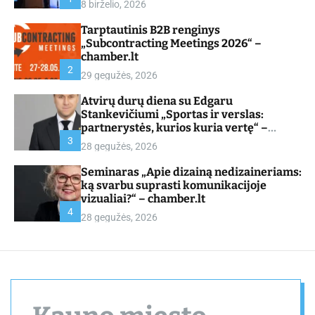
8 birželio, 2026
d
e
Tarptautinis B2B renginys
„Subcontracting Meetings 2026“ –
chamber.lt
2
29 gegužės, 2026
Atvirų durų diena su Edgaru
Stankevičiumi „Sportas ir verslas:
partnerystės, kurios kuria vertę“ –
chamber.lt
3
28 gegužės, 2026
Seminaras „Apie dizainą nedizaineriams:
ką svarbu suprasti komunikacijoje
vizualiai?“ – chamber.lt
4
28 gegužės, 2026