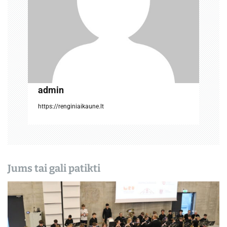
a
r
p
į
admin
r
https://renginiaikaune.lt
a
š
ų
Jums tai gali patikti