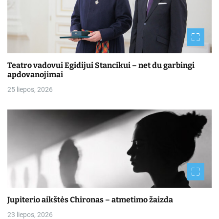
Teatro vadovui Egidijui Stancikui – net du garbingi
apdovanojimai
25 liepos, 2026
Jupiterio aikštės Chironas – atmetimo žaizda
23 liepos, 2026