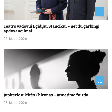
Teatro vadovui Egidijui Stancikui – net du garbingi
apdovanojimai
25 liepos, 2026
Jupiterio aikštės Chironas – atmetimo žaizda
23 liepos, 2026