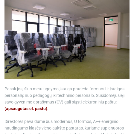
Pasak jos, šiuo metu ugdymo įstaiga pradeda formuoti ir įstaigos
personalą: nuo pedagogų iki techninio personalo. Susidomėjusieji
savo gyvenimo aprašymus (CV) gali siųsti elektroniniu paštu:
(apsaugotas el. paštu)
.
Direktorės pavaldume bus modernus, U formos, A++ energinio
naudingumo klasės vieno aukšto pastatas, kuriame suplanuotos