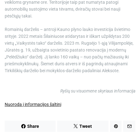
veikloms gryname ore. Teritorijoje taip pat numatyta patogi
automobilių sustojimo vieta tėvams, dviračių stovai bei nauji
pėsčiųjų takai.
Romainių darželis – antroji Kauno plyno lauko investicija švietimo
srityje. 2022 metais Šilainiuose atidarytas ir iškart užpildytas 200
vietų „Vaikystės tako“ darželis. 2023 m. Rugsėjo 1-ąją Vilijampolėje,
Jūratės g. 19, užbaigta sovietinio pastato renovacija į modernų
„Pelėdžiuko“ darželį. Jį lanko 160 vaikų – nuo pačių mažiausių iki
priešmokyklinukų. Šiemet duris atvers ir iš pagrindų atnaujinami
Tirkiliškių darželio bei mokyklos-darželio padaliniai Aleksote.
Ryšių su visuomene skyriaus informacija
Nuoroda į informacijos šaltinį
Share
Tweet