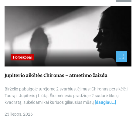
Horoskopai
Jupiterio aikštės Chironas – atmetimo žaizda
Birželio pabaigoje turėjome 2 svarbius įėjimus: Chironas persikėlė į
Taurąir Jupiteris į Liūtą. Šio mėnesio pradžioje 2 sudarė tikslų
kvadratą, sukeldami kai kuriuos giliausius mūsų
[daugiau…]
23 liepos, 2026