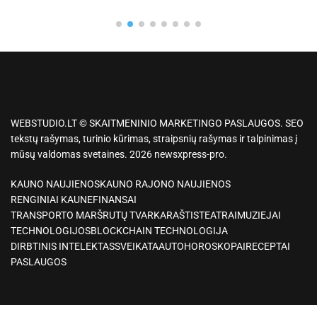
WEBSTUDIO.LT © SKAITMENINIO MARKETINGO PASLAUGOS. SEO
tekstų rašymas, turinio kūrimas, straipsnių rašymas ir talpinimas į
mūsų valdomas svetaines. 2026 newsxpress-pro.
KAUNO NAUJIENOS
KAUNO RAJONO NAUJIENOS
RENGINIAI KAUNE
FINANSAI
TRANSPORTO MARŠRUTŲ TVARKARAŠTIS
TEATRAI
MUZIEJAI
TECHNOLOGIJOS
BLOCKCHAIN TECHNOLOGIJA
DIRBTINIS INTELEKTAS
SVEIKATA
AUTO
HOROSKOPAI
RECEPTAI
PASLAUGOS