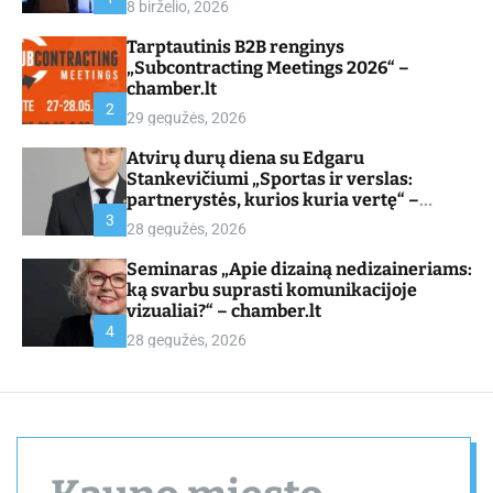
8 birželio, 2026
d
e
Tarptautinis B2B renginys
„Subcontracting Meetings 2026“ –
chamber.lt
2
29 gegužės, 2026
Atvirų durų diena su Edgaru
Stankevičiumi „Sportas ir verslas:
partnerystės, kurios kuria vertę“ –
chamber.lt
3
28 gegužės, 2026
Seminaras „Apie dizainą nedizaineriams:
ką svarbu suprasti komunikacijoje
vizualiai?“ – chamber.lt
4
28 gegužės, 2026