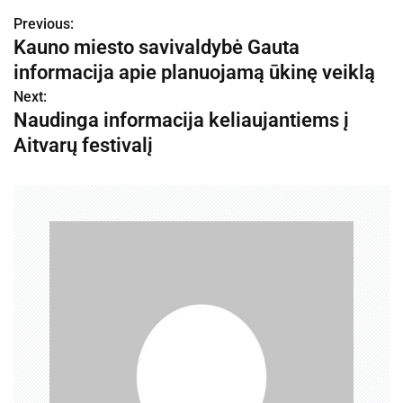
Previous:
N
Kauno miesto savivaldybė Gauta
a
informacija apie planuojamą ūkinę veiklą
v
Next:
Naudinga informacija keliaujantiems į
i
Aitvarų festivalį
g
a
c
i
j
a
t