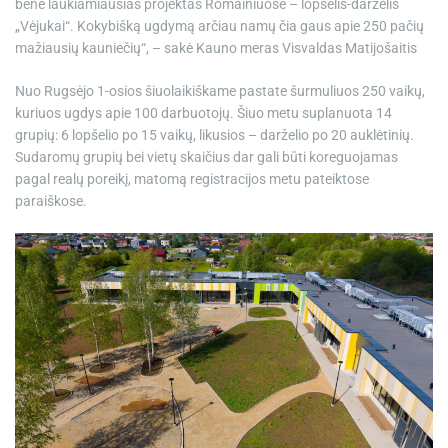
bene laukiamiausias projektas Romainiuose – lopšelis-darželis
„Vėjukai“. Kokybišką ugdymą arčiau namų čia gaus apie 250 pačių
mažiausių kauniečių“, – sakė Kauno meras Visvaldas Matijošaitis
Nuo Rugsėjo 1-osios šiuolaikiškame pastate šurmuliuos 250 vaikų,
kuriuos ugdys apie 100 darbuotojų. Šiuo metu suplanuota 14
grupių: 6 lopšelio po 15 vaikų, likusios – darželio po 20 auklėtinių.
Sudaromų grupių bei vietų skaičius dar gali būti koreguojamas
pagal realų poreikį, matomą registracijos metu pateiktose
paraiškose.