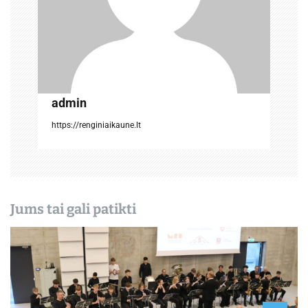
a
r
p
į
admin
r
https://renginiaikaune.lt
a
š
ų
Jums tai gali patikti