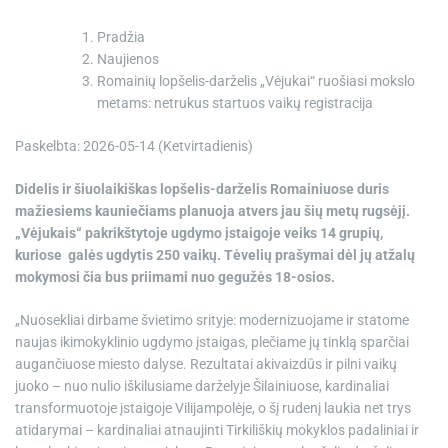
e
Pradžia
Naujienos
Romainių lopšelis-darželis „Vėjukai“ ruošiasi mokslo
metams: netrukus startuos vaikų registracija
Paskelbta: 2026-05-14 (Ketvirtadienis)
Didelis ir šiuolaikiškas lopšelis-darželis Romainiuose duris
mažiesiems kauniečiams planuoja atvers jau šių metų rugsėjį.
„Vėjukais“ pakrikštytoje ugdymo įstaigoje veiks 14 grupių,
kuriose galės ugdytis 250 vaikų. Tėvelių prašymai dėl jų atžalų
mokymosi čia bus priimami nuo gegužės 18-osios.
„Nuosekliai dirbame švietimo srityje: modernizuojame ir statome
naujas ikimokyklinio ugdymo įstaigas, plečiame jų tinklą sparčiai
augančiuose miesto dalyse. Rezultatai akivaizdūs ir pilni vaikų
juoko – nuo nulio iškilusiame darželyje Šilainiuose, kardinaliai
transformuotoje įstaigoje Vilijampolėje, o šį rudenį laukia net trys
atidarymai – kardinaliai atnaujinti Tirkiliškių mokyklos padaliniai ir