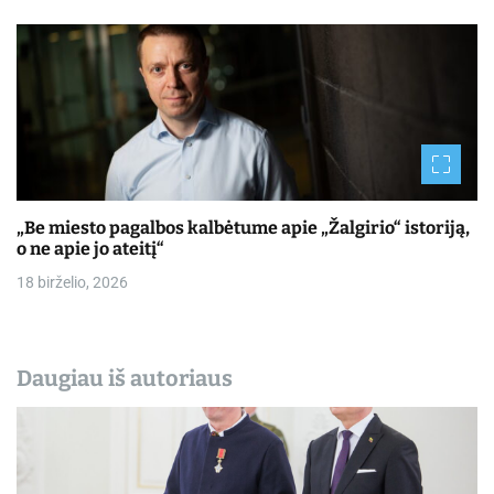
„Be miesto pagalbos kalbėtume apie „Žalgirio“ istoriją,
o ne apie jo ateitį“
18 birželio, 2026
Daugiau iš autoriaus