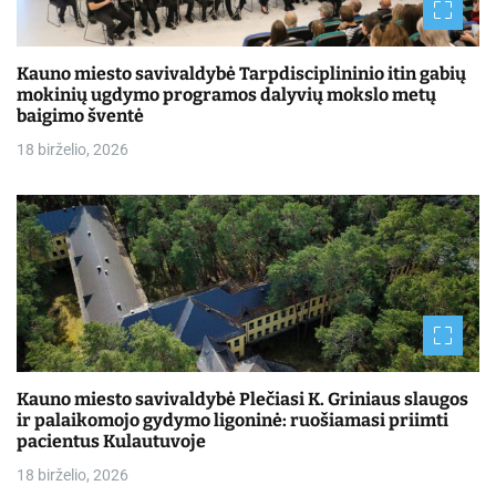
Kauno miesto savivaldybė Tarpdisciplininio itin gabių
mokinių ugdymo programos dalyvių mokslo metų
baigimo šventė
18 birželio, 2026
Kauno miesto savivaldybė Plečiasi K. Griniaus slaugos
ir palaikomojo gydymo ligoninė: ruošiamasi priimti
pacientus Kulautuvoje
18 birželio, 2026