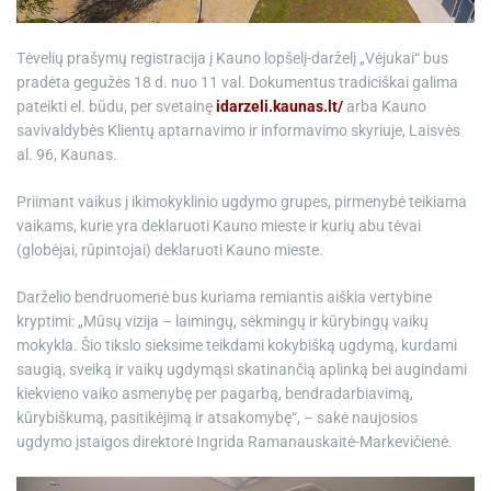
Tėvelių prašymų registracija į Kauno lopšelį-darželį „Vėjukai“ bus
pradėta gegužės 18 d. nuo 11 val. Dokumentus tradiciškai galima
pateikti el. būdu, per svetainę
idarzeli.kaunas.lt/
arba Kauno
savivaldybės Klientų aptarnavimo ir informavimo skyriuje, Laisvės
al. 96, Kaunas.
Priimant vaikus į ikimokyklinio ugdymo grupes, pirmenybė teikiama
vaikams, kurie yra deklaruoti Kauno mieste ir kurių abu tėvai
(globėjai, rūpintojai) deklaruoti Kauno mieste.
Darželio bendruomenė bus kuriama remiantis aiškia vertybine
kryptimi: „Mūsų vizija – laimingų, sėkmingų ir kūrybingų vaikų
mokykla. Šio tikslo sieksime teikdami kokybišką ugdymą, kurdami
saugią, sveiką ir vaikų ugdymąsi skatinančią aplinką bei augindami
kiekvieno vaiko asmenybę per pagarbą, bendradarbiavimą,
kūrybiškumą, pasitikėjimą ir atsakomybę“, – sakė naujosios
ugdymo įstaigos direktorė Ingrida Ramanauskaitė-Markevičienė.