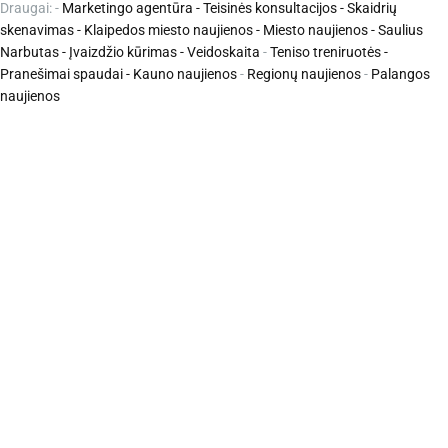
Draugai: -
Marketingo agentūra
-
Teisinės konsultacijos
-
Skaidrių
skenavimas
-
Klaipedos miesto naujienos
-
Miesto naujienos
-
Saulius
Narbutas
-
Įvaizdžio kūrimas
-
Veidoskaita
-
Teniso treniruotės
-
Pranešimai spaudai -
Kauno naujienos
-
Regionų naujienos
-
Palangos
naujienos