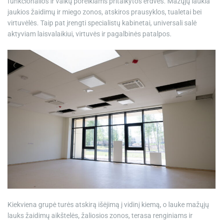
funkcionalios ir vaikų poreikiams pritaikytos erdvės. Mažųjų laukia
jaukios žaidimų ir miego zonos, atskiros prausyklos, tualetai bei
virtuvėlės. Taip pat įrengti specialistų kabinetai, universali salė
aktyviam laisvalaikiui, virtuvės ir pagalbinės patalpos.
Kiekviena grupė turės atskirą išėjimą į vidinį kiemą, o lauke mažųjų
lauks žaidimų aikštelės, žaliosios zonos, terasa renginiams ir