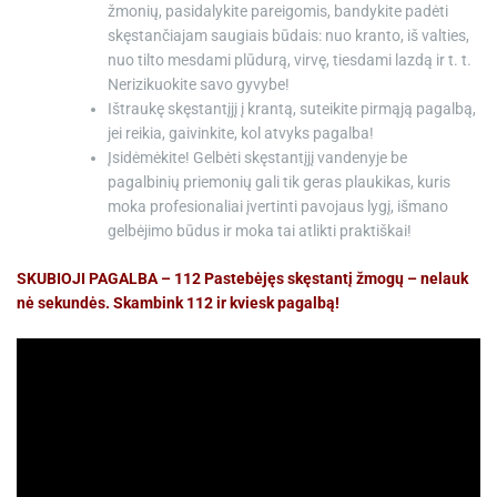
žmonių, pasidalykite pareigomis, bandykite padėti
skęstančiajam saugiais būdais: nuo kranto, iš valties,
nuo tilto mesdami plūdurą, virvę, tiesdami lazdą ir t. t.
Nerizikuokite savo gyvybe!
Ištraukę skęstantįjį į krantą, suteikite pirmąją pagalbą,
jei reikia, gaivinkite, kol atvyks pagalba!
Įsidėmėkite! Gelbėti skęstantįjį vandenyje be
pagalbinių priemonių gali tik geras plaukikas, kuris
moka profesionaliai įvertinti pavojaus lygį, išmano
gelbėjimo būdus ir moka tai atlikti praktiškai!
SKUBIOJI PAGALBA – 112 Pastebėjęs skęstantį žmogų – nelauk
nė sekundės. Skambink 112 ir kviesk pagalbą!