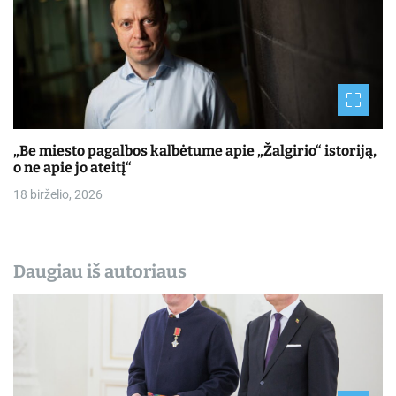
„Be miesto pagalbos kalbėtume apie „Žalgirio“ istoriją,
o ne apie jo ateitį“
18 birželio, 2026
Daugiau iš autoriaus