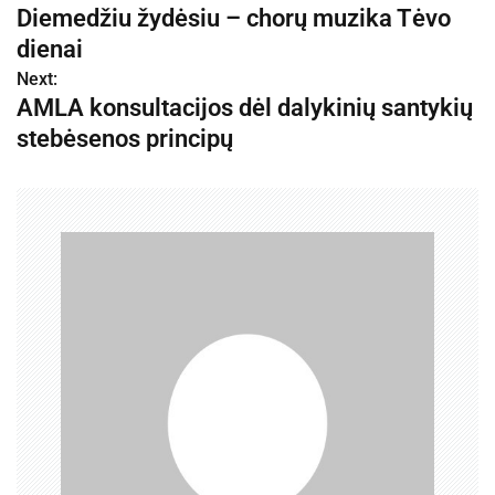
Diemedžiu žydėsiu – chorų muzika Tėvo
a
dienai
v
Next:
AMLA konsultacijos dėl dalykinių santykių
i
stebėsenos principų
g
a
c
i
j
a
t
a