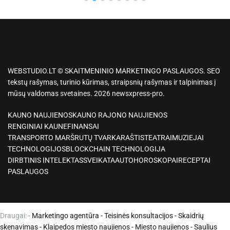
WEBSTUDIO.LT © SKAITMENINIO MARKETINGO PASLAUGOS. SEO
tekstų rašymas, turinio kūrimas, straipsnių rašymas ir talpinimas į
mūsų valdomas svetaines. 2026 newsxpress-pro.
KAUNO NAUJIENOS
KAUNO RAJONO NAUJIENOS
RENGINIAI KAUNE
FINANSAI
TRANSPORTO MARŠRUTŲ TVARKARAŠTIS
TEATRAI
MUZIEJAI
TECHNOLOGIJOS
BLOCKCHAIN TECHNOLOGIJA
DIRBTINIS INTELEKTAS
SVEIKATA
AUTO
HOROSKOPAI
RECEPTAI
PASLAUGOS
Draugai: -
Marketingo agentūra
-
Teisinės konsultacijos
-
Skaidrių
skenavimas
-
Klaipedos miesto naujienos
-
Miesto naujienos
-
Saulius