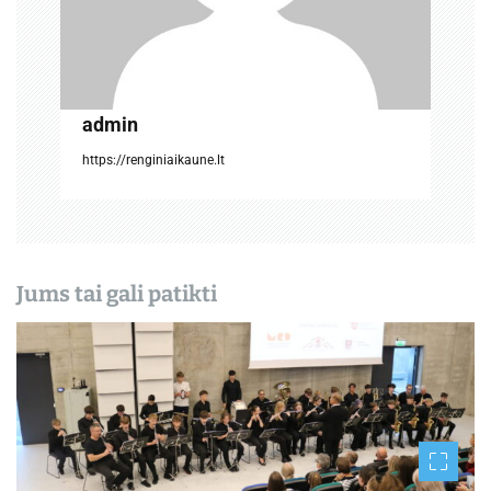
r
p
į
admin
r
https://renginiaikaune.lt
a
š
ų
Jums tai gali patikti