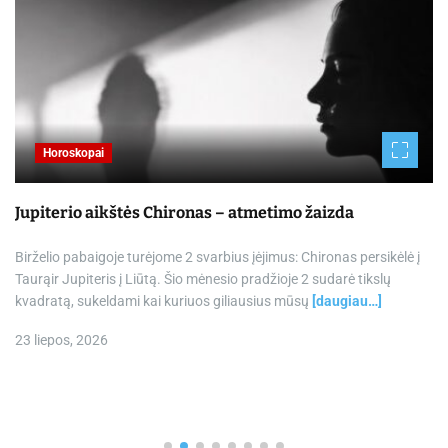
Horoskopai
Jupiterio aikštės Chironas – atmetimo žaizda
Birželio pabaigoje turėjome 2 svarbius įėjimus: Chironas persikėlė į
Taurąir Jupiteris į Liūtą. Šio mėnesio pradžioje 2 sudarė tikslų
kvadratą, sukeldami kai kuriuos giliausius mūsų
[daugiau…]
23 liepos, 2026