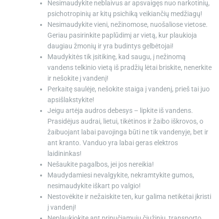
Nesimaudykite neblaivus ar apsvaigęs nuo narkotinių,
psichotropinių ar kitų psichiką veikiančių medžiagų!
Nesimaudykite vieni, nežinomose, nuošaliose vietose.
Geriau pasirinkite paplūdimį ar vietą, kur plaukioja
daugiau žmonių ir yra budintys gelbėtojai!
Maudykitės tik įsitikinę, kad saugu, į nežinomą
vandens telkinio vietą iš pradžių lėtai briskite, nenerkite
ir nešokite į vandenį!
Perkaitę saulėje, nešokite staiga į vandenį, prieš tai juo
apsišlakstykite!
Jeigu artėja audros debesys – lipkite iš vandens.
Prasidėjus audrai, lietui, tikėtinos ir žaibo iškrovos, o
žaibuojant labai pavojinga būti ne tik vandenyje, bet ir
ant kranto. Vanduo yra labai geras elektros
laidininkas!
Nešaukite pagalbos, jei jos nereikia!
Maudydamiesi nevalgykite, nekramtykite gumos,
nesimaudykite iškart po valgio!
Nestovėkite ir nežaiskite ten, kur galima netikėtai įkristi
į vandenį!
Neplaukiokite ant pripučiamųjų čiužinių, transporto