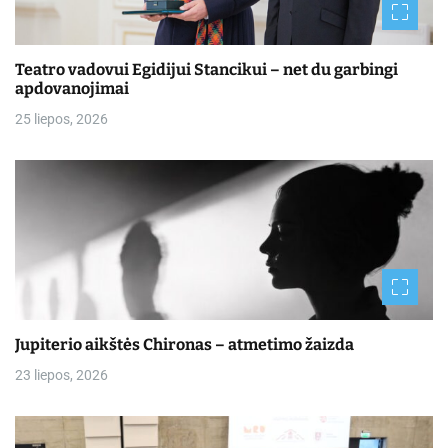
Teatro vadovui Egidijui Stancikui – net du garbingi
apdovanojimai
25 liepos, 2026
Jupiterio aikštės Chironas – atmetimo žaizda
23 liepos, 2026