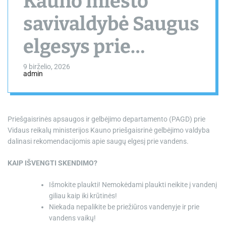
Kauno miesto
savivaldybė Saugus
elgesys prie
vandens
9 birželio, 2026
admin
Priešgaisrinės apsaugos ir gelbėjimo departamento (PAGD) prie
Vidaus reikalų ministerijos Kauno priešgaisrinė gelbėjimo valdyba
dalinasi rekomendacijomis apie saugų elgesį prie vandens.
KAIP IŠVENGTI SKENDIMO?
Išmokite plaukti! Nemokėdami plaukti neikite į vandenį
giliau kaip iki krūtinės!
Niekada nepalikite be priežiūros vandenyje ir prie
vandens vaikų!