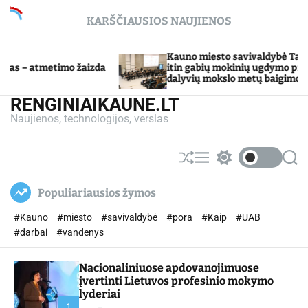
S
KARŠČIAUSIOS NAUJIENOS
k
i
p
Kauno miesto savivaldybė Tarpdisciplininio
mo žaizda
t
itin gabių mokinių ugdymo programos
dalyvių mokslo metų baigimo šventė
o
c
RENGINIAIKAUNE.LT
o
Naujienos, technologijos, verslas
n
t
e
S
M
S
S
n
h
e
w
e
u
n
i
a
t
Populiariausios žymos
ff
u
t
r
l
c
c
#Kauno
#miesto
#savivaldybė
#pora
#Kaip
#UAB
e
h
h
c
#darbai
#vandenys
o
l
Nacionaliniuose apdovanojimuose
o
r
įvertinti Lietuvos profesinio mokymo
m
lyderiai
o
1