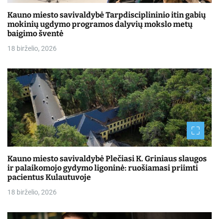
Kauno miesto savivaldybė Tarpdisciplininio itin gabių
mokinių ugdymo programos dalyvių mokslo metų
baigimo šventė
18 birželio, 2026
Kauno miesto savivaldybė Plečiasi K. Griniaus slaugos
ir palaikomojo gydymo ligoninė: ruošiamasi priimti
pacientus Kulautuvoje
18 birželio, 2026