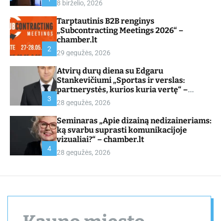
8 birželio, 2026
d
e
Tarptautinis B2B renginys
„Subcontracting Meetings 2026“ –
chamber.lt
2
29 gegužės, 2026
Atvirų durų diena su Edgaru
Stankevičiumi „Sportas ir verslas:
partnerystės, kurios kuria vertę“ –
chamber.lt
3
28 gegužės, 2026
Seminaras „Apie dizainą nedizaineriams:
ką svarbu suprasti komunikacijoje
vizualiai?“ – chamber.lt
4
28 gegužės, 2026