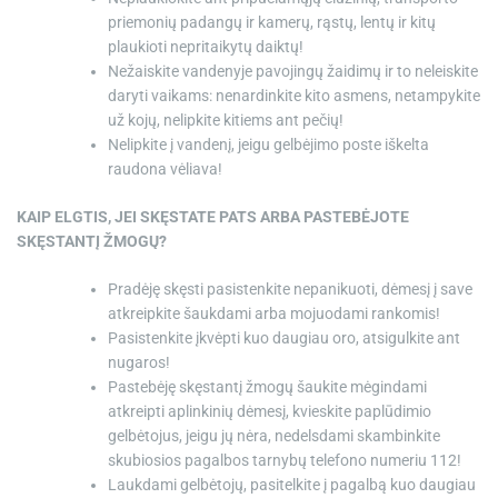
priemonių padangų ir kamerų, rąstų, lentų ir kitų
plaukioti nepritaikytų daiktų!
Nežaiskite vandenyje pavojingų žaidimų ir to neleiskite
daryti vaikams: nenardinkite kito asmens, netampykite
už kojų, nelipkite kitiems ant pečių!
Nelipkite į vandenį, jeigu gelbėjimo poste iškelta
raudona vėliava!
KAIP ELGTIS, JEI SKĘSTATE PATS ARBA PASTEBĖJOTE
SKĘSTANTĮ ŽMOGŲ?
Pradėję skęsti pasistenkite nepanikuoti, dėmesį į save
atkreipkite šaukdami arba mojuodami rankomis!
Pasistenkite įkvėpti kuo daugiau oro, atsigulkite ant
nugaros!
Pastebėję skęstantį žmogų šaukite mėgindami
atkreipti aplinkinių dėmesį, kvieskite paplūdimio
gelbėtojus, jeigu jų nėra, nedelsdami skambinkite
skubiosios pagalbos tarnybų telefono numeriu 112!
Laukdami gelbėtojų, pasitelkite į pagalbą kuo daugiau