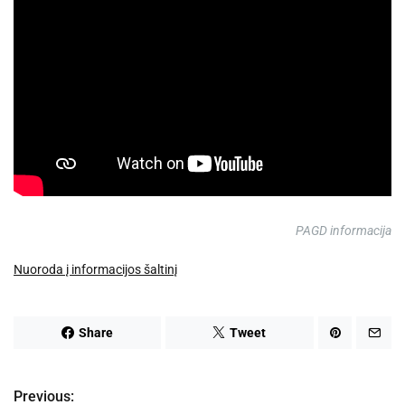
PAGD informacija
Nuoroda į informacijos šaltinį
Share
Tweet
Previous:
N